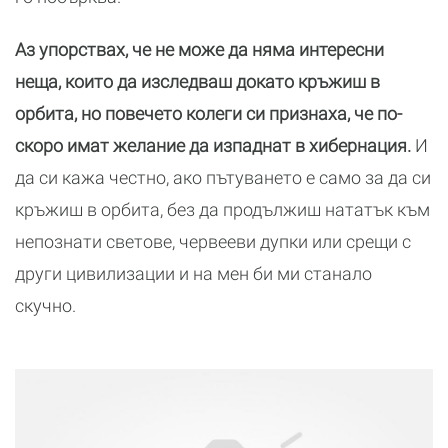
Аз упорствах, че не може да няма интересни
неща, които да изследваш докато кръжиш в
орбита, но повечето колеги си признаха, че по-
скоро имат желание да изпаднат в хибернация.
И
да си кажа честно, ако пътуването е само за да си
кръжиш в орбита, без да продължиш нататък към
непознати светове, червееви дупки или срещи с
други цивилизации и на мен би ми станало
скучно.