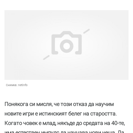
Снимка:
netinfo
Понякога си мисля, че този отказ да научим
новите игри е истинският белег на старостта.
Когато човек е млад, някъде до средата на 40-те,
има естествен импулс да научава нови неща. Да