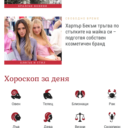
КРАЛСКИ НОВИНИ
СВОБОДНО ВРЕМЕ
Харпър Бекъм тръгва по
стъпките на майка си –
подготвя собствен
козметичен бранд
БЛЯСЪК И СТИЛ
Хороскоп за деня
Овен
Телец
Близнаци
Рак
Лъв
Дева
Везни
Скорпион