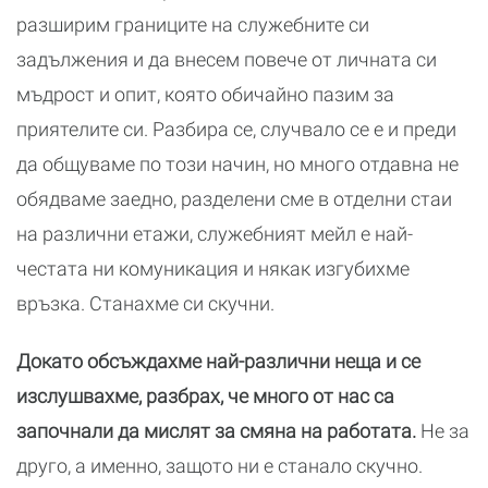
разширим границите на служебните си
задължения и да внесем повече от личната си
мъдрост и опит, която обичайно пазим за
приятелите си. Разбира се, случвало се е и преди
да общуваме по този начин, но много отдавна не
обядваме заедно, разделени сме в отделни стаи
на различни етажи, служебният мейл е най-
честата ни комуникация и някак изгубихме
връзка. Станахме си скучни.
Докато обсъждахме най-различни неща и се
изслушвахме, разбрах, че много от нас са
започнали да мислят за смяна на работата.
Не за
друго, а именно, защото ни е станало скучно.