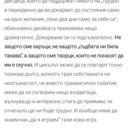
две деца, които да поддържат нивото на „трудно”
и периодично да ви докарват до състояние само
на едно желание „поне два дни само за себе си”,
обикновено двойката преживява нещо
драматично. Докарваме си го подсъзнателно.
Не
защото сме каръци, не защото „съдбата ни била
такава”, а защото сме творци, които не понасят да
им е скучно.
И цикълът може да се повтаря точно
толкова дълго, колкото трае собствената ни
неосъзнатост, че вместо травматично събитие,
може да си сътворим нещо въздигащо,
вълнуващо и интересно, стига да приемем, че
отначало ще ни бъде трудно. И въобще няма да
знаем как „да я играем” тази нова игра.