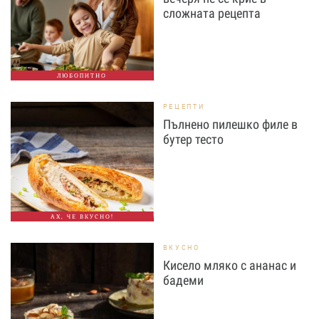
сложната рецепта
ЛЮБОПИТНО
РЕЦЕПТИ
Пълнено пилешко филе в
бутер тесто
АХ, ЧЕ ВКУСНО!
ВКУСНО
Кисело мляко с ананас и
бадеми