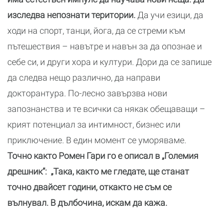
изследва непознати територии.
Да учи езици, да
ходи на спорт, танци, йога, да се стреми към
пътешествия – навътре и навън за да опознае и
себе си, и други хора и култури. Дори да се запише
да следва нещо различно, да направи
докторантура. По-лесно завързва нови
запознанства и те всички са някак обещаващи –
крият потенциал за интимност, бизнес или
приключение. В един момент се уморяваме.
Точно както Ромен Гари го е описал в „Големия
дрешник”: „Така, както ме гледате, ще станат
точно двайсет години, откакто не съм се
вълнувал. В дълбочина, искам да кажа.