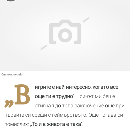
Снимка:
netinfo
„В
игрите е най-интересно, когато все
още ти е трудно”
– синът ми беше
стигнал до това заключение още при
първите си срещи с геймърството. Още тогава си
помислих:
„То и в живота е така”
.