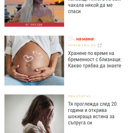
чакала някой да ме
спаси
БГ ЗВЕЗДИ
OHNAMAMA.BG
Хранене по време на
бременност с близнаци:
Какво трябва да знаете
ЛЮБОПИТНО
Тя проглежда след 20
години и открива
шокираща истина за
съпруга си