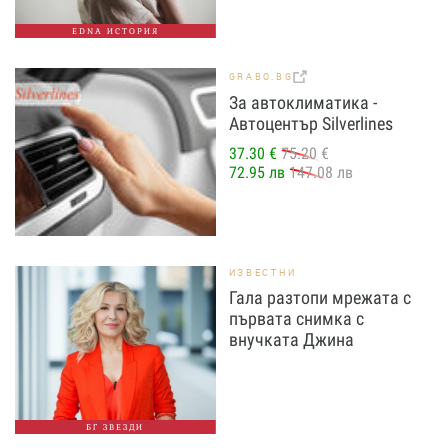
EDNA ИСТОРИЯ
GRABO.BG
За автоклиматика -
Автоцентър Silverlines
37.30 €
75.20 €
72.95 лв
147.08 лв
ИЗВЕСТНИ
Гала разтопи мрежата с
първата снимка с
внучката Джина
БГ ЗВЕЗДИ