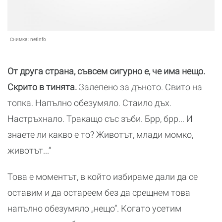
Снимка:
netinfo
От друга страна, съвсем сигурно е, че има нещо.
Скрито в тинята.
Залепено за дъното. Свито на
топка. Напълно обезумяло. Стаило дъх.
Настръхнало. Тракащо със зъби. Брр, брр... И
знаете ли какво е то? Животът, млади момко,
животът...”
Това е моментът, в който избираме дали да се
оставим и да остареем без да срещнем това
напълно обезумяло „нещо”. Когато усетим