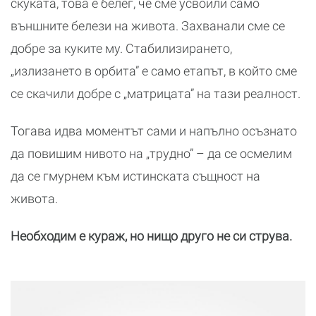
скуката, това е белег, че сме усвоили само
външните белези на живота. Захванали сме се
добре за куките му. Стабилизирането,
„излизането в орбита” е само етапът, в който сме
се скачили добре с „матрицата” на тази реалност.
Тогава идва моментът сами и напълно осъзнато
да повишим нивото на „трудно” – да се осмелим
да се гмурнем към истинската същност на
живота.
Необходим е кураж, но нищо друго не си струва.