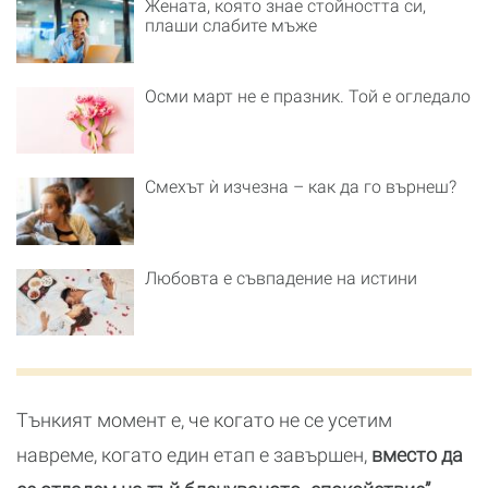
Жената, която знае стойността си,
плаши слабите мъже
Осми март не е празник. Той е огледало
Смехът ѝ изчезна – как да го върнеш?
Любовта е съвпадение на истини
Тънкият момент е, че когато не се усетим
навреме, когато един етап е завършен,
вместо да