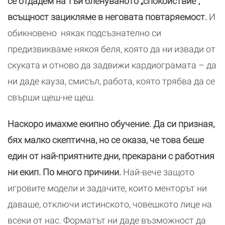
се отдадем на тъй бленуваното „спокойствие”,
всъщност зацикляме в неговата повтаряемост.
И
обикновено някак подсъзнателно си
предизвикваме някоя беля, която да ни извади от
скуката и отново да задвижи кардиограмата – да
ни даде кауза, смисъл, работа, която трябва да се
свърши щеш-не щеш.
Наскоро имахме екипно обучение. Да си призная,
бях малко скептична, но се оказа, че това беше
един от най-приятните дни, прекарани с работния
ни екип. По много причини.
Най-вече защото
игровите модели и задачите, които менторът ни
даваше, отключи истинското, човешкото лице на
всеки от нас. Форматът ни даде възможност да