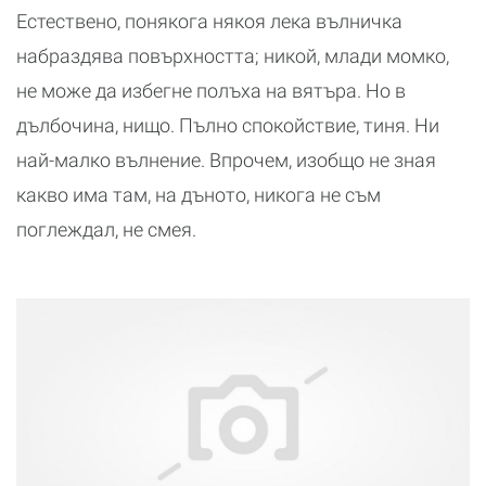
Естествено, понякога някоя лека вълничка
набраздява повърхността; никой, млади момко,
не може да избегне полъха на вятъра. Но в
дълбочина, нищо. Пълно спокойствие, тиня. Ни
най-малко вълнение. Впрочем, изобщо не зная
какво има там, на дъното, никога не съм
поглеждал, не смея.