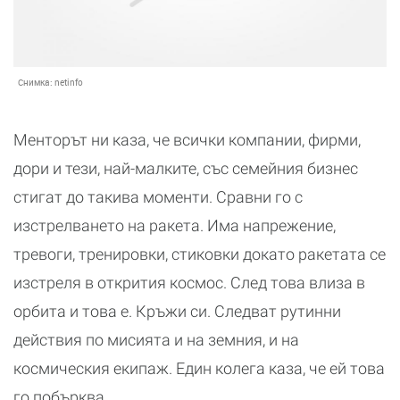
Снимка:
netinfo
Менторът ни каза, че всички компании, фирми,
дори и тези, най-малките, със семейния бизнес
стигат до такива моменти. Сравни го с
изстрелването на ракета. Има напрежение,
тревоги, тренировки, стиковки докато ракетата се
изстреля в открития космос. След това влиза в
орбита и това е. Кръжи си. Следват рутинни
действия по мисията и на земния, и на
космическия екипаж. Един колега каза, че ей това
го побърква.