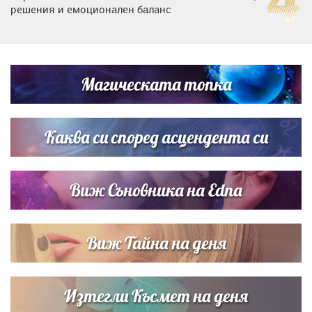
решения и емоционален баланс
Дъщерята на Гала - Мари отплава с любимия и двете
си деца на семейна морска приказка
Магическата топка
Звездна ваканция в Майорка: Дженифър Анистън,
Кортни Кокс и Джим Къртис заедно на яхта
Каква си според асцендента си
Виж Съновника на Edna
Виж Тайна на деня
Изтегли Късмет на деня