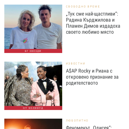
СВОБОДНО ВРЕМЕ
„Тук сме най-щастливи“:
Радина Кърджилова и
Пламен Димов издадоха
своето любимо място
БГ ЗВЕЗДИ
ИЗВЕСТНИ
A$AP Rocky и Риана с
откровено признание за
родителството
ОТ ХОЛИВУД
ЛЮБОПИТНО
Феноменът „Одисея“: