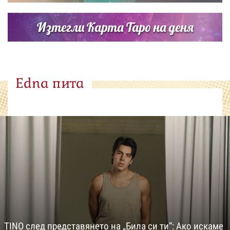
Изтегли Карта Таро на деня
Edna пита
TINO след представянето на „Била си ти“: Ако искаме