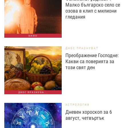
Малко българско село се
озова в клип с милиони
гледания
КИНО
ДНЕС ПРАЗНУВАТ
Преображение Господне:
Какви са поверията за
този свят ден
ДНЕС ПРАЗНУВА...
АСТРОЛОГИЯ
Дневен хороскоп за 6
август, четвъртък