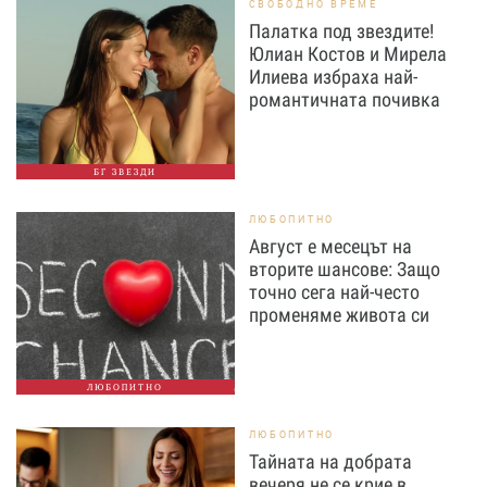
СВОБОДНО ВРЕМЕ
Палатка под звездите!
Юлиан Костов и Мирела
Илиева избраха най-
романтичната почивка
БГ ЗВЕЗДИ
ЛЮБОПИТНО
Август е месецът на
вторите шансове: Защо
точно сега най-често
променяме живота си
ЛЮБОПИТНО
ЛЮБОПИТНО
Тайната на добрата
вечеря не се крие в