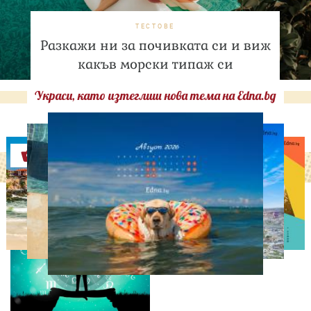
ТЕСТОВЕ
Разкажи ни за почивката си и виж
какъв морски типаж си
Украси, като изтеглиш нова тема на Edna.bg
Оферти
АСТРОЛОГИЯ
Дневен хороскоп за 5
август, сряда