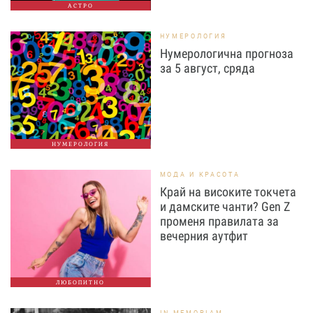
АСТРО
НУМЕРОЛОГИЯ
Нумерологична прогноза
за 5 август, сряда
НУМЕРОЛОГИЯ
МОДА И КРАСОТА
Край на високите токчета
и дамските чанти? Gen Z
променя правилата за
вечерния аутфит
ЛЮБОПИТНО
IN MEMORIAM