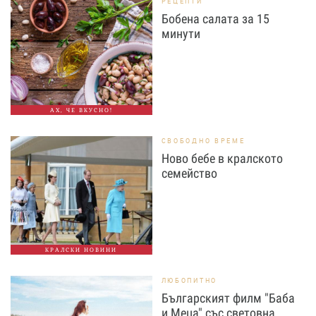
РЕЦЕПТИ
Бобена салата за 15
минути
АХ, ЧЕ ВКУСНО!
СВОБОДНО ВРЕМЕ
Ново бебе в кралското
семейство
КРАЛСКИ НОВИНИ
ЛЮБОПИТНО
Българският филм "Баба
и Меца" със световна