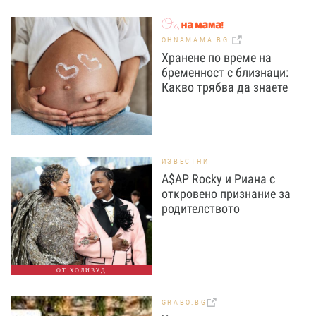
OHNAMAMA.BG
Хранене по време на
бременност с близнаци:
Какво трябва да знаете
ИЗВЕСТНИ
A$AP Rocky и Риана с
откровено признание за
родителството
ОТ ХОЛИВУД
GRABO.BG