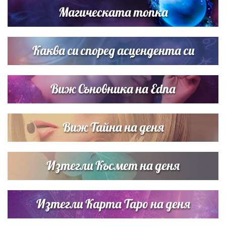
Магическата топка
Звездна ваканция в Майорка: Дженифър Анистън,
Кортни Кокс и Джим Къртис заедно на яхта
Каква си според асцендента си
Виж Съновника на Edna
Виж Тайна на деня
Изтегли Късмет на деня
Изтегли Карта Таро на деня