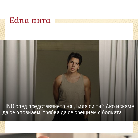
Edna пита
TINO след представянето на „Била си ти“: Ако искаме
да се опознаем, трябва да се срещнем с болката