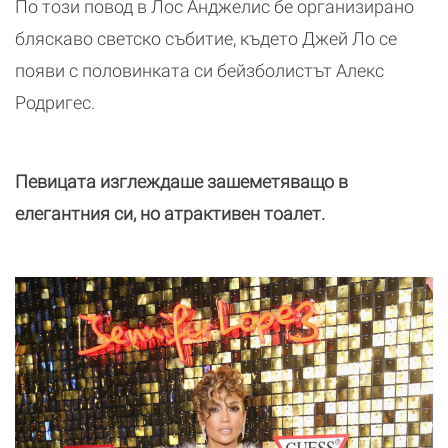
По този повод в Лос Анджелис бе организирано
бляскаво светско събитие, където Джей Ло се
появи с половинката си бейзболистът Алекс
Родригес.
Певицата изглеждаше зашеметяващо в
елегантния си, но атрактивен тоалет.