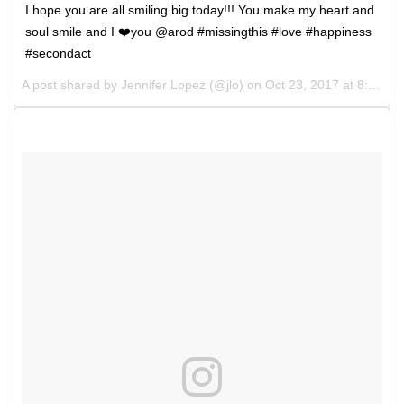
I hope you are all smiling big today!!! You make my heart and
soul smile and I ❤️you @arod #missingthis #love #happiness
#secondact
A post shared by
Jennifer Lopez
(@jlo) on
Oct 23, 2017 at 8:28am PDT