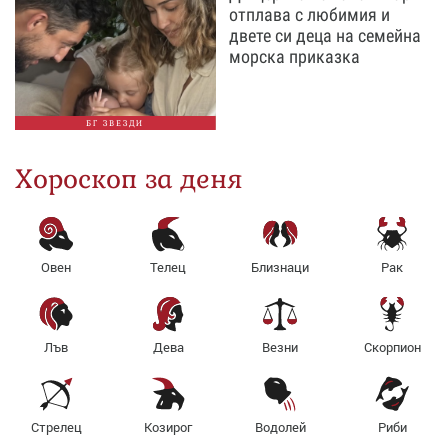
отплава с любимия и
двете си деца на семейна
морска приказка
БГ ЗВЕЗДИ
Хороскоп за деня
Овен
Телец
Близнаци
Рак
Лъв
Дева
Везни
Скорпион
Стрелец
Козирог
Водолей
Риби