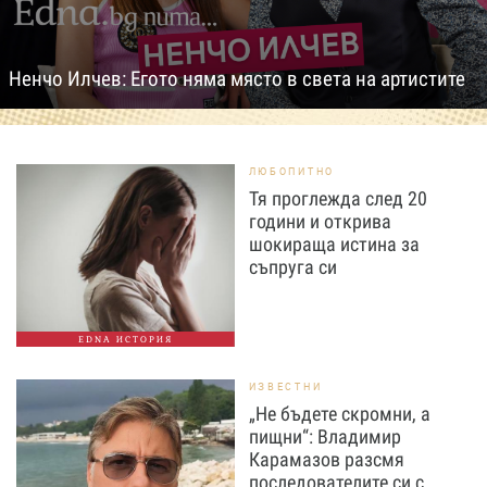
Ненчо Илчев: Егото няма място в света на артистите
ЛЮБОПИТНО
Тя проглежда след 20
години и открива
шокираща истина за
съпруга си
EDNA ИСТОРИЯ
ИЗВЕСТНИ
„Не бъдете скромни, а
пищни“: Владимир
Карамазов разсмя
последователите си с