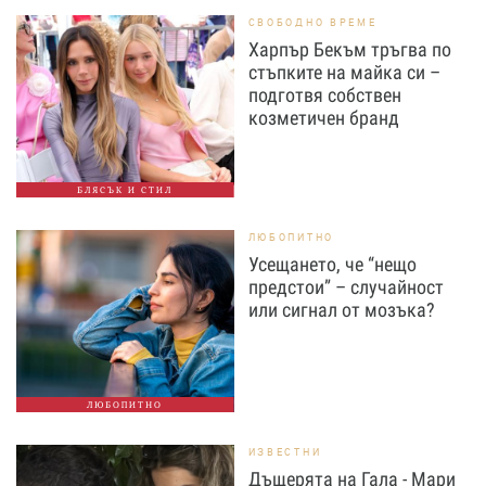
СВОБОДНО ВРЕМЕ
Харпър Бекъм тръгва по
стъпките на майка си –
подготвя собствен
козметичен бранд
БЛЯСЪК И СТИЛ
ЛЮБОПИТНО
Усещането, че “нещо
предстои” – случайност
или сигнал от мозъка?
ЛЮБОПИТНО
ИЗВЕСТНИ
Дъщерята на Гала - Мари