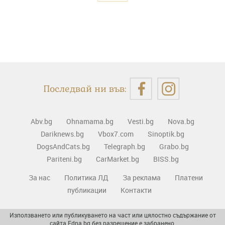
Последвай ни във:
Abv.bg
Ohnamama.bg
Vesti.bg
Nova.bg
Dariknews.bg
Vbox7.com
Sinoptik.bg
DogsAndCats.bg
Telegraph.bg
Grabo.bg
Pariteni.bg
CarMarket.bg
BISS.bg
За нас
Политика ЛД
За реклама
Платени
публикации
Контакти
Използването или публикуването на част или цялостно съдържание от
сайта Edna.bg без разрешение е забранено.