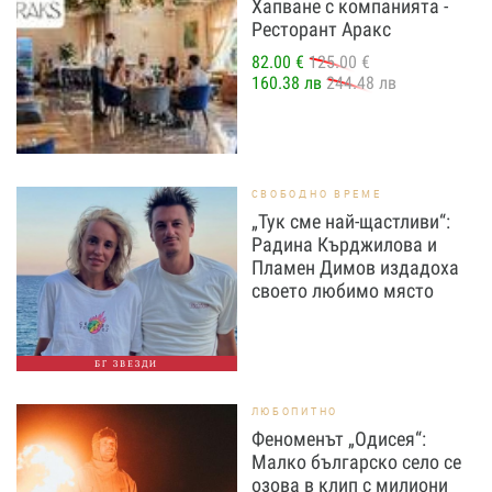
Хапване с компанията -
Ресторант Аракс
82.00 €
125.00 €
160.38 лв
244.48 лв
СВОБОДНО ВРЕМЕ
„Тук сме най-щастливи“:
Радина Кърджилова и
Пламен Димов издадоха
своето любимо място
БГ ЗВЕЗДИ
ЛЮБОПИТНО
Феноменът „Одисея“:
Малко българско село се
озова в клип с милиони