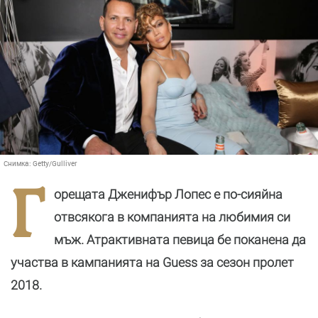
Снимка:
Getty/Gulliver
Г
орещата Дженифър Лопес е по-сияйна
отвсякога в компанията на любимия си
мъж. Атрактивната певица бе поканена да
участва в кампанията на Guess за сезон пролет
2018.