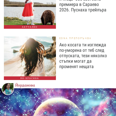
премиера в Сараево
2026. Пуснаха трейлъра
АКТУАЛНО
EDNA ПРЕПОРЪЧВА
Ако косата ти изглежда
по-уморена от теб след
отпуската, тези няколко
стъпки могат да
променят нещата
ПО-КРАСИВА
Йорданова