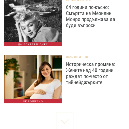
64 години по-късно:
Смъртта на Мерилин
Монро продължава да
буди въпроси
ДА ПОЧЕТЕМ ДНЕС
ЛЮБОПИТНО
Историческа промяна:
Жените над 40 години
раждат по-често от
тийнейджърките
ЛЮБОПИТНО