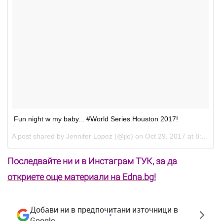
Fun night w my baby... #World Series Houston 2017!
A post shared by
Jennifer Lopez
(@jlo) on
Oct 29, 2017 at 8:21am PDT
Последвайте ни и в Инстаграм ТУК, за да
откриете още материали на Edna.bg
!
Добави ни в предпочитани източници в
Google