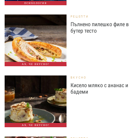
ПСИХОЛОГИЯ
РЕЦЕПТИ
Пълнено пилешко филе в
бутер тесто
АХ, ЧЕ ВКУСНО!
ВКУСНО
Кисело мляко с ананас и
бадеми
АХ, ЧЕ ВКУСНО!