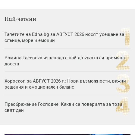
Най-четени
Тапетите на Edna.bg за АВГУСТ 2026 носят усещане за
слънце, море и емоции
Ромина Тасевска изненада с най-дръзката си промяна
досега
Хороскоп за АВГУСТ 2026 г.: Нови възможности, важни
решения и емоционален баланс
Преображение Господне: Какви са поверията за този
свят ден
Дъщерята на Гала - Мари отплава с любимия и двете
си деца на семейна морска приказка