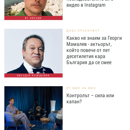
видео в Instagram
БГ ЗВЕЗДИ
ДНЕС ПРАЗНУВАТ
Какво не знаем за Георги
Мамалев - актьорът,
който повече от пет
десетилетия кара
България да се смее
ЗВЕЗДЕН РОЖДЕНИК
ОТ МЕН ЗА МЕН
Контролът – сила или
капан?