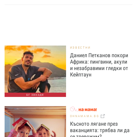
ИЗВЕСТНИ
Даниел Петканов покори
Африка: пингвини, акули
и незабравими гледки от
Кейптаун
БГ ЗВЕЗДИ
OHNAMAMA.BG
Късното лягане през
ваканцията: трябва ли да
се тревожим?