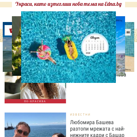
Украси, като изтеглиш нова тема на Edna.bg
Оферти
СВОБОДНО ВРЕМЕ
9 неща, които състаряват
жената след 35 години –
без дори да ги осъзнава
ПО-КРАСИВА
ИЗВЕСТНИ
Любомира Башева
разтопи мрежата с най-
нежните кадри с Башар