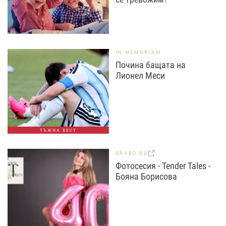
IN MEMORIAM
Почина бащата на
Лионел Меси
ТЪЖНА ВЕСТ
GRABO.BG
Фотосесия - Tender Tales -
Бояна Борисова