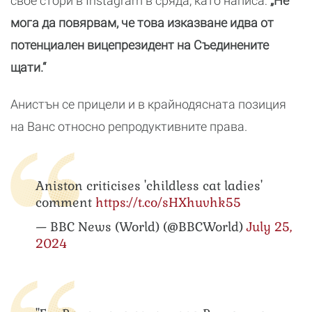
свое стори в Instagram в сряда, като написа:
„Не
мога да повярвам, че това изказване идва от
потенциален вицепрезидент на Съединените
щати.“
Анистън се прицели и в крайнодясната позиция
на Ванс относно репродуктивните права.
Aniston criticises 'childless cat ladies'
comment
https://t.co/sHXhuvhk55
— BBC News (World) (@BBCWorld)
July 25,
2024