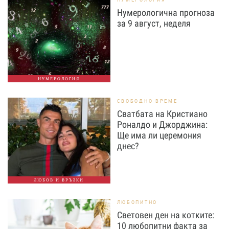
Нумерологична прогноза
за 9 август, неделя
НУМЕРОЛОГИЯ
СВОБОДНО ВРЕМЕ
Сватбата на Кристиано
Роналдо и Джорджина:
Ще има ли церемония
днес?
ЛЮБОВ И ВРЪЗКИ
ЛЮБОПИТНО
Световен ден на котките:
10 любопитни факта за