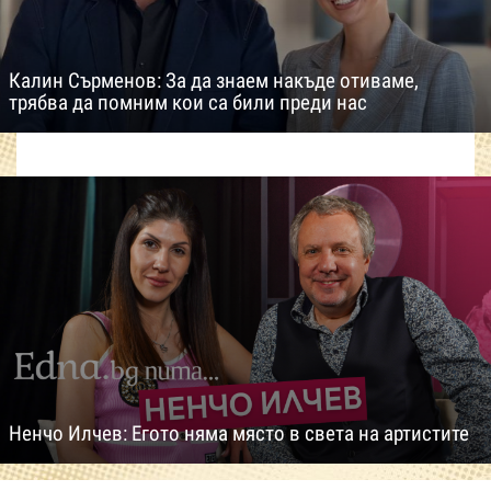
Калин Сърменов: За да знаем накъде отиваме,
трябва да помним кои са били преди нас
Ненчо Илчев: Егото няма място в света на артистите