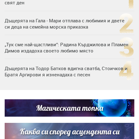
свят ден
Дъщерята на Гала - Мари отплава с любимия и двете
си деца на семейна морска приказка
„Тук сме най-щастливи“: Радина Кърджилова и Пламен
Димов издадоха своето любимо място
Дъщерята на Тодор Батков вдигна сватба, Стоичков и
Братя Аргирови я изненадаха с песен
Дневен хороскоп за 6 август, четвъртък
Магическата топка
Списъкът е ясен: Джей Ло и Риана във ВИП гостите на
сватбата на Роналдо
Каква си според асцендента си