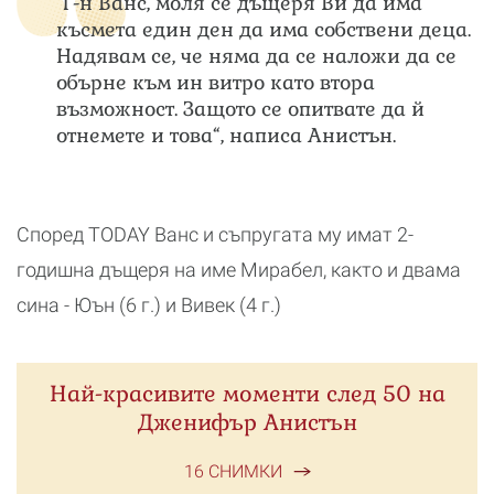
"Г-н Ванс, моля се дъщеря Ви да има
късмета един ден да има собствени деца.
Надявам се, че няма да се наложи да се
обърне към ин витро като втора
възможност. Защото се опитвате да й
отнемете и това“, написа Анистън.
Според TODAY Ванс и съпругата му имат 2-
годишна дъщеря на име Мирабел, както и двама
сина - Юън (6 г.) и Вивек (4 г.)
Най-красивите моменти след 50 на
Дженифър Анистън
16 СНИМКИ