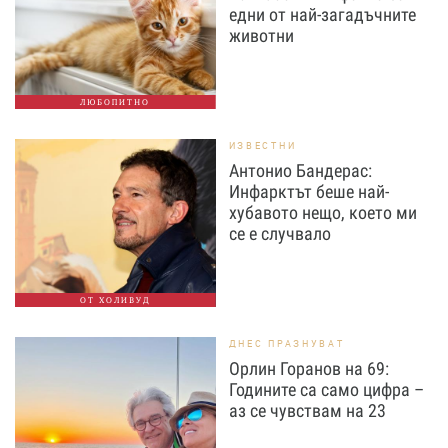
едни от най-загадъчните
животни
ЛЮБОПИТНО
ИЗВЕСТНИ
Антонио Бандерас:
Инфарктът беше най-
хубавото нещо, което ми
се е случвало
ОТ ХОЛИВУД
ДНЕС ПРАЗНУВАТ
Орлин Горанов на 69:
Годините са само цифра –
аз се чувствам на 23