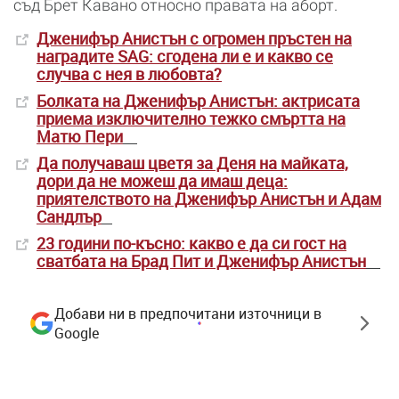
съд Брет Кавано относно правата на аборт.
Дженифър Анистън с огромен пръстен на
наградите SAG: сгодена ли е и какво се
случва с нея в любовта?
Болката на Дженифър Анистън: актрисата
приема изключително тежко смъртта на
Матю Пери
Да получаваш цветя за Деня на майката,
дори да не можеш да имаш деца:
приятелството на Дженифър Анистън и Адам
Сандлър
23 години по-късно: какво е да си гост на
сватбата на Брад Пит и Дженифър Анистън
Добави ни в предпочитани източници в
Google