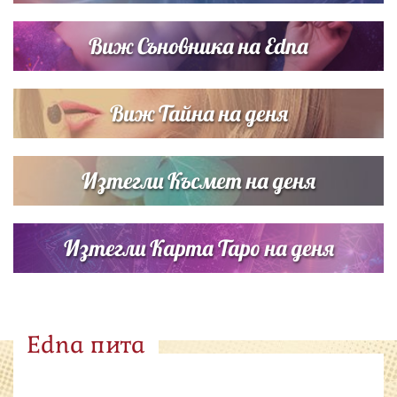
Виж Съновника на Edna
Виж Тайна на деня
Изтегли Късмет на деня
Изтегли Карта Таро на деня
Edna пита