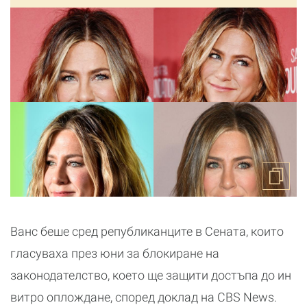
Ванс беше сред републиканците в Сената, които
гласуваха през юни за блокиране на
законодателство, което ще защити достъпа до ин
витро оплождане, според доклад на CBS News.