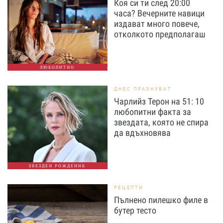
Коя си ти след 20:00
часа? Вечерните навици
издават много повече,
отколкото предполагаш
ЛЮБОПИТНО
ДНЕС ПРАЗНУВАТ
Чарлийз Терон на 51: 10
любопитни факта за
звездата, която не спира
да вдъхновява
ЗВЕЗДЕН РОЖДЕНИК
РЕЦЕПТИ
Пълнено пилешко филе в
бутер тесто