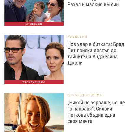
Рахал и малкия им син
БГ ЗВЕЗДИ
ИЗВЕСТНИ
Нов удар в битката: Брад
Пит поиска достъп до
тайните на Анджелина
Джоли
ЕКСКЛУЗИВНО
СВОБОДНО ВРЕМЕ
„Никой не вярваше, че ще
го направя“: Силвия
Петкова сбъдна една
своя мечта