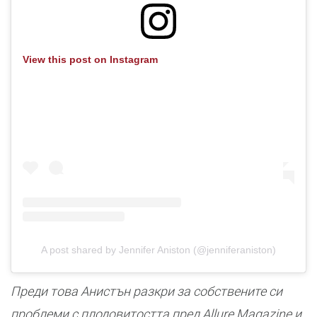
View this post on Instagram
A post shared by Jennifer Aniston (@jenniferaniston)
Преди това Анистън разкри за собствените си
проблеми с плодовитостта пред Allure Magazine и