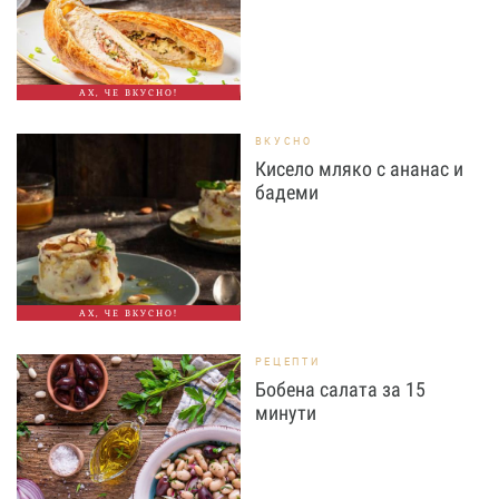
АХ, ЧЕ ВКУСНО!
ВКУСНО
Кисело мляко с ананас и
бадеми
АХ, ЧЕ ВКУСНО!
РЕЦЕПТИ
Бобена салата за 15
минути