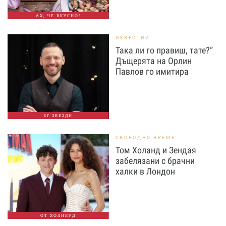
АХ, ЧЕ ВКУСНО!
ИЗВЕСТНИ
Така ли го правиш, тате?“
Дъщерята на Орлин
Павлов го имитира
БГ ЗВЕЗДИ
СВОБОДНО ВРЕМЕ
Том Холанд и Зендая
забелязани с брачни
халки в Лондон
ОТ ХОЛИВУД