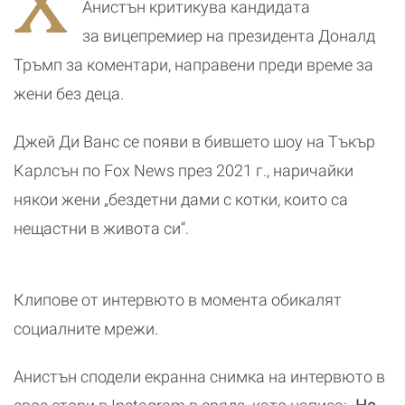
Х
Кейптаун
с
Анистън критикува кандидата
за вицепремиер на президента Доналд
Тръмп за коментари, направени преди време за
жени без деца.
Джей Ди Ванс се появи в бившето шоу на Тъкър
Карлсън по Fox News през 2021 г., наричайки
някои жени „бездетни дами с котки, които са
нещастни в живота си“.
Клипове от интервюто в момента обикалят
социалните мрежи.
Анистън сподели екранна снимка на интервюто в