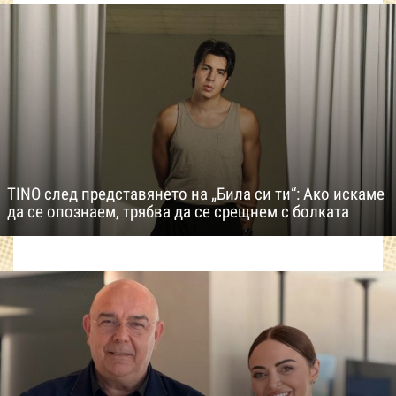
TINO след представянето на „Била си ти“: Ако искаме
да се опознаем, трябва да се срещнем с болката