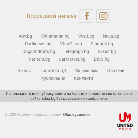
Последвай ни във:
Abv.bg
Ohnamama.bg
Vesti.bg
Nova.bg
Dariknews.bg
Vbox7.com
Sinoptik.bg
DogsAndCats.bg
Telegraph.bg
Grabo.bg
Pariteni.bg
CarMarket.bg
BISS.bg
За нас
Политика ЛД
За реклама
Платени
публикации
Контакти
Използването или публикуването на част или цялостно съдържание от
сайта Edna.bg без разрешение е забранено.
© 2026 Всички права запазени.
Общи условия