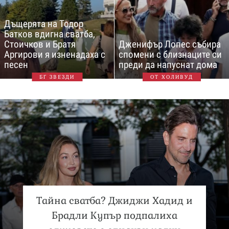
Дъщерята на Тодор
Батков вдигна сватба,
Стоичков и Братя
Дженифър Лопес събира
Аргирови я изненадаха с
спомени с близнаците си
песен
преди да напуснат дома
БГ ЗВЕЗДИ
ОТ ХОЛИВУД
Тайна сватба? Джиджи Хадид и
Брадли Купър подпалиха