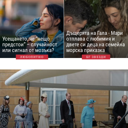
Дъщерята на Гала - Мари
Усещането, че “нещо
отплава с любимия и
предстои” – случайност
двете си деца на семейна
или сигнал от мозъка?
морска приказка
ЛЮБОПИТНО
БГ ЗВЕЗДИ