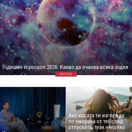
Годишен хороскоп 2026: Какво да очаква всяка зодия
АСТРО
Ако косата ти изглежда
по-уморена от теб след
отпуската, тези няколко