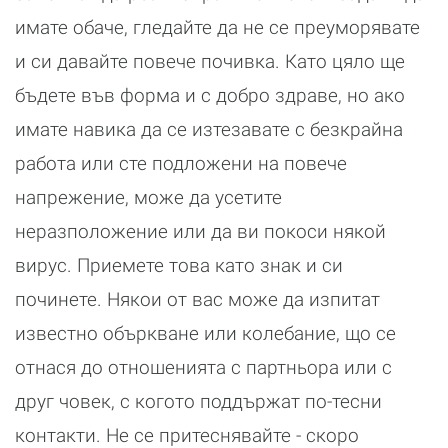
имате обаче, гледайте да не се преуморявате
и си давайте повече почивка. Като цяло ще
бъдете във форма и с добро здраве, но ако
имате навика да се изтезавате с безкрайна
работа или сте подложени на повече
напрежение, може да усетите
неразположение или да ви покоси някой
вирус. Приемете това като знак и си
починете. Някои от вас може да изпитат
известно объркване или колебание, що се
отнася до отношенията с партньора или с
друг човек, с когото поддържат по-тесни
контакти. Не се притеснявайте - скоро