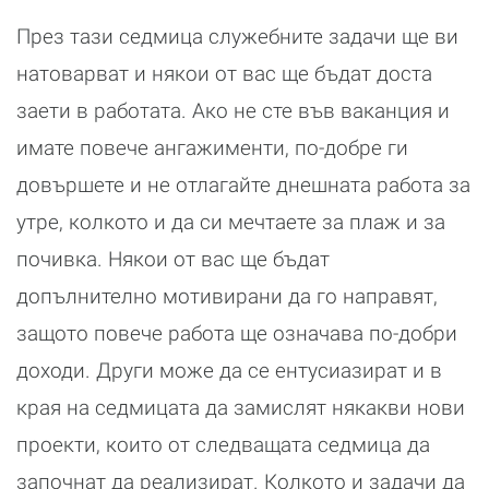
През тази седмица служебните задачи ще ви
натоварват и някои от вас ще бъдат доста
заети в работата. Ако не сте във ваканция и
имате повече ангажименти, по-добре ги
довършете и не отлагайте днешната работа за
утре, колкото и да си мечтаете за плаж и за
почивка. Някои от вас ще бъдат
допълнително мотивирани да го направят,
защото повече работа ще означава по-добри
доходи. Други може да се ентусиазират и в
края на седмицата да замислят някакви нови
проекти, които от следващата седмица да
започнат да реализират. Колкото и задачи да