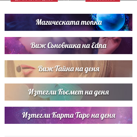
Магическата топка
Виж Съновника на Edna
Виж Тайна на деня
Изтегли Късмет на деня
Изтегли Карта Таро на деня