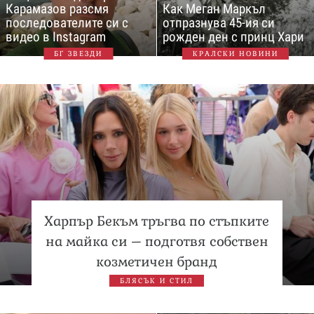
Карамазов разсмя
Как Меган Маркъл
последователите си с
отпразнува 45-ия си
видео в Instagram
рожден ден с принц Хари
БГ ЗВЕЗДИ
КРАЛСКИ НОВИНИ
Харпър Бекъм тръгва по стъпките
на майка си – подготвя собствен
козметичен бранд
БЛЯСЪК И СТИЛ