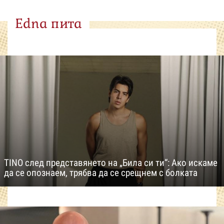
Edna пита
TINO след представянето на „Била си ти“: Ако искаме
да се опознаем, трябва да се срещнем с болката