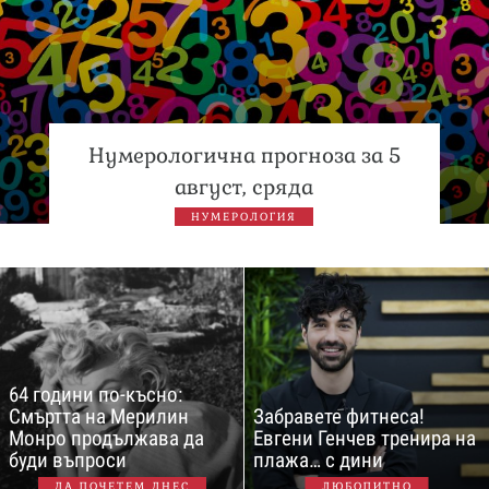
Нумерологична прогноза за 5
август, сряда
НУМЕРОЛОГИЯ
64 години по-късно:
Смъртта на Мерилин
Забравете фитнеса!
Монро продължава да
Евгени Генчев тренира на
буди въпроси
плажа… с дини
ДА ПОЧЕТЕМ ДНЕС
ЛЮБОПИТНО