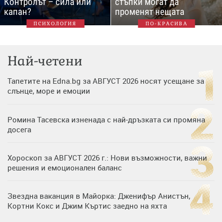
Контролът – сила или
стъпки могат да
капан?
променят нещата
ПСИХОЛОГИЯ
ПО-КРАСИВА
Най-четени
Тапетите на Edna.bg за АВГУСТ 2026 носят усещане за
слънце, море и емоции
Ромина Тасевска изненада с най-дръзката си промяна
досега
Хороскоп за АВГУСТ 2026 г.: Нови възможности, важни
решения и емоционален баланс
Звездна ваканция в Майорка: Дженифър Анистън,
Кортни Кокс и Джим Къртис заедно на яхта