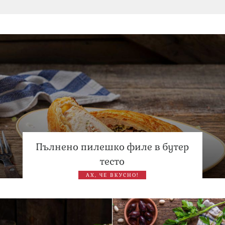
Дъщерята на Тодор Батков вдигна сватба, Стоичков и
Братя Аргирови я изненадаха с песен
Списъкът е ясен: Джей Ло и Риана във ВИП гостите на
сватбата на Роналдо
Пълнено пилешко филе в бутер
тесто
АХ, ЧЕ ВКУСНО!