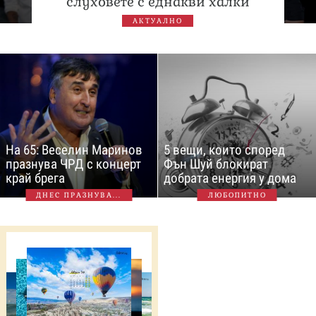
слуховете с еднакви халки
АКТУАЛНО
На 65: Веселин Маринов
5 вещи, които според
празнува ЧРД с концерт
Фън Шуй блокират
край брега
добрата енергия у дома
ДНЕС ПРАЗНУВА...
ЛЮБОПИТНО