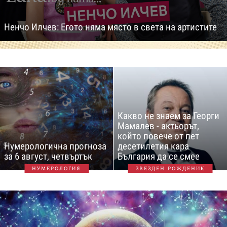
Ненчо Илчев: Егото няма място в света на артистите
Какво не знаем за Георги
Мамалев - актьорът,
който повече от пет
Нумерологична прогноза
десетилетия кара
за 6 август, четвъртък
България да се смее
НУМЕРОЛОГИЯ
ЗВЕЗДЕН РОЖДЕНИК