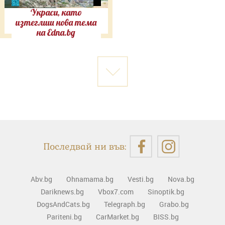
Украси, като
изтеглиш нова тема
на Edna.bg
Последвай ни във:
Abv.bg
Ohnamama.bg
Vesti.bg
Nova.bg
Dariknews.bg
Vbox7.com
Sinoptik.bg
DogsAndCats.bg
Telegraph.bg
Grabo.bg
Pariteni.bg
CarMarket.bg
BISS.bg