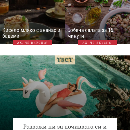
Кисело мляко с ананас и
Бобена салата за 15
бадеми
минути
АХ, ЧЕ ВКУСНО!
АХ, ЧЕ ВКУСНО!
Разкажи ни за почивката си и