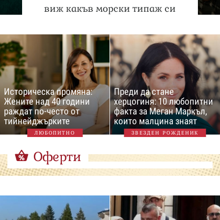
виж какъв морски типаж си
Историческа промяна:
Преди да стане
Жените над 40 години
херцогиня: 10 любопитни
раждат по-често от
факта за Меган Маркъл,
тийнейджърките
които малцина знаят
ЛЮБОПИТНО
ЗВЕЗДЕН РОЖДЕНИК
Оферти