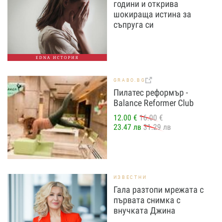
години и открива
шокираща истина за
съпруга си
EDNA ИСТОРИЯ
GRABO.BG
Пилатес реформър -
Balance Reformer Club
12.00 €
16.00 €
23.47 лв
31.29 лв
ИЗВЕСТНИ
Гала разтопи мрежата с
първата снимка с
внучката Джина