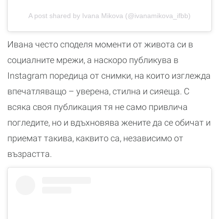
A post shared by Ivana Mikova (@ivanamikova_ifbb)
Ивана често споделя моменти от живота си в
социалните мрежи, а наскоро публикува в
Instagram поредица от снимки, на които изглежда
впечатляващо – уверена, стилна и сияеща. С
всяка своя публикация тя не само привлича
погледите, но и вдъхновява жените да се обичат и
приемат такива, каквито са, независимо от
възрастта.