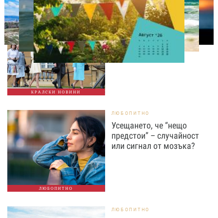
СВОБОДНО ВРЕМЕ
Ново бебе в кралското
семейство
КРАЛСКИ НОВИНИ
ЛЮБОПИТНО
Усещането, че “нещо
предстои” – случайност
или сигнал от мозъка?
ЛЮБОПИТНО
ЛЮБОПИТНО