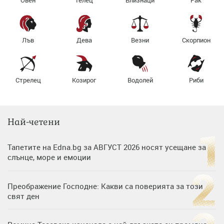
Лъв
Дева
Везни
Скорпион
Стрелец
Козирог
Водолей
Риби
Най-четени
Тапетите на Edna.bg за АВГУСТ 2026 носят усещане за
слънце, море и емоции
Преображение Господне: Какви са поверията за този
свят ден