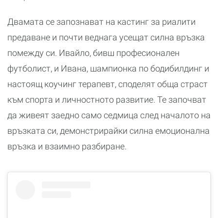
Двамата се запознават на кастинг за риалити
предаване и почти веднага усещат силна връзка
помежду си. Ивайло, бивш професионален
футболист, и Ивана, шампионка по бодибилдинг и
настоящ коучинг терапевт, споделят обща страст
към спорта и личностното развитие. Те започват
да живеят заедно само седмица след началото на
връзката си, демонстрирайки силна емоционална
връзка и взаимно разбиране.