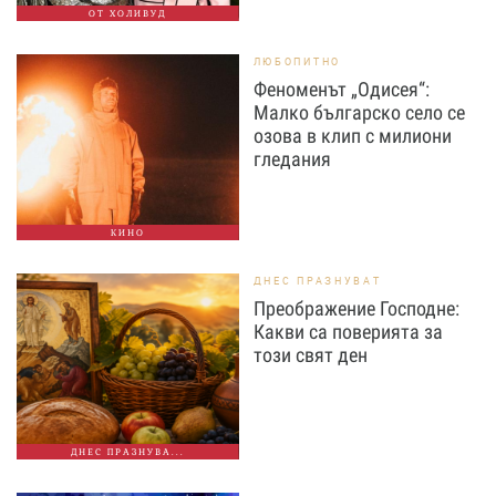
ОТ ХОЛИВУД
ЛЮБОПИТНО
Феноменът „Одисея“:
Малко българско село се
озова в клип с милиони
гледания
КИНО
ДНЕС ПРАЗНУВАТ
Преображение Господне:
Какви са поверията за
този свят ден
ДНЕС ПРАЗНУВА...