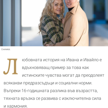
Снимка:
Л
юбовната история на Ивана и Ивайло е
вдъхновяващ пример за това как
истинските чувства могат да преодолеят
всякакви предразсъдъци и социални норми.
Въпреки 16-годишната разлика във възрастта,
тяхната връзка се развива с изключителна сила
и хармония.