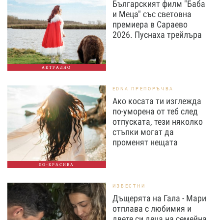
Българският филм "Баба
и Меца" със световна
премиера в Сараево
2026. Пуснаха трейлъра
АКТУАЛНО
EDNA ПРЕПОРЪЧВА
Ако косата ти изглежда
по-уморена от теб след
отпуската, тези няколко
стъпки могат да
променят нещата
ПО-КРАСИВА
ИЗВЕСТНИ
Дъщерята на Гала - Мари
отплава с любимия и
двете си деца на семейна