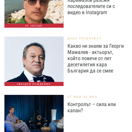
последователите си с
видео в Instagram
БГ ЗВЕЗДИ
ДНЕС ПРАЗНУВАТ
Какво не знаем за Георги
Мамалев - актьорът,
който повече от пет
десетилетия кара
България да се смее
ЗВЕЗДЕН РОЖДЕНИК
ОТ МЕН ЗА МЕН
Контролът – сила или
капан?