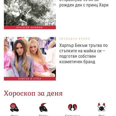
рожден ден с принц Хари
КРАЛСКИ НОВИНИ
СВОБОДНО ВРЕМЕ
Харпър Бекъм тръгва по
стъпките на майка си –
подготвя собствен
козметичен бранд
БЛЯСЪК И СТИЛ
Хороскоп за деня
Овен
Телец
Близнаци
Рак