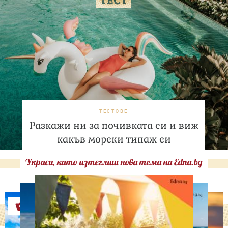
ТЕСТОВЕ
Разкажи ни за почивката си и виж
какъв морски типаж си
Украси, като изтеглиш нова тема на Edna.bg
Оферти