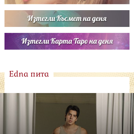
Изтегли Късмет на деня
Изтегли Карта Таро на деня
Edna пита