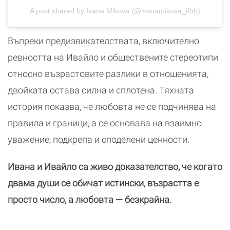
A post shared by Ivana Mikova (@ivanamikova_ifbb)
Въпреки предизвикателствата, включително
ревността на Ивайло и обществените стереотипи
относно възрастовите разлики в отношенията,
двойката остава силна и сплотена. Тяхната
история показва, че любовта не се подчинява на
правила и граници, а се основава на взаимно
уважение, подкрепа и споделени ценности.
Ивана и Ивайло са живо доказателство, че когато
двама души се обичат истински, възрастта е
просто число, а любовта — безкрайна.