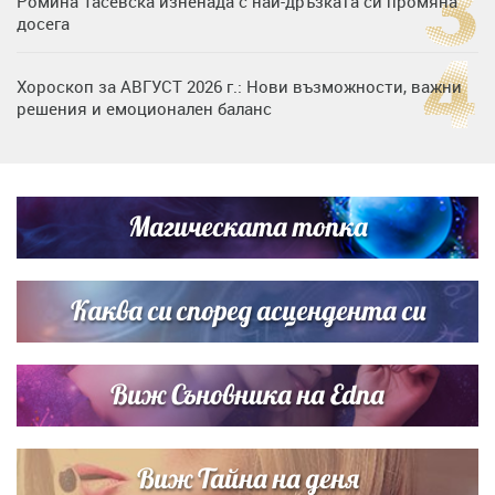
Ромина Тасевска изненада с най-дръзката си промяна
досега
Хороскоп за АВГУСТ 2026 г.: Нови възможности, важни
решения и емоционален баланс
Дъщерята на Гала - Мари отплава с любимия и двете
си деца на семейна морска приказка
Магическата топка
Звездна ваканция в Майорка: Дженифър Анистън,
Кортни Кокс и Джим Къртис заедно на яхта
Каква си според асцендента си
Виж Съновника на Edna
Виж Тайна на деня