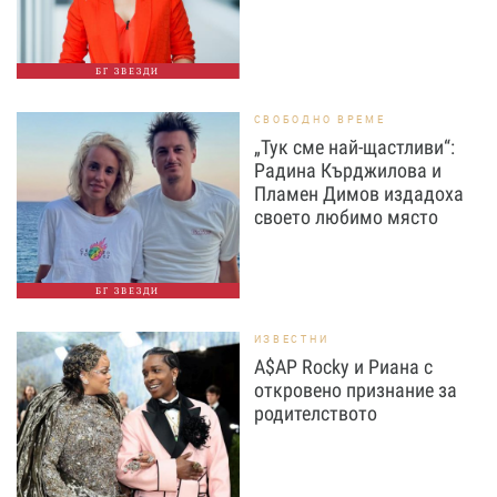
БГ ЗВЕЗДИ
СВОБОДНО ВРЕМЕ
„Тук сме най-щастливи“:
Радина Кърджилова и
Пламен Димов издадоха
своето любимо място
БГ ЗВЕЗДИ
ИЗВЕСТНИ
A$AP Rocky и Риана с
откровено признание за
родителството