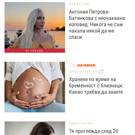
ИЗВЕСТНИ
Антония Петрова-
Батинкова с неочаквана
изповед: Никога не съм
чакала някой да ме
спаси
БГ ЗВЕЗДИ
OHNAMAMA.BG
Хранене по време на
бременност с близнаци:
Какво трябва да знаете
ЛЮБОПИТНО
Тя проглежда след 20