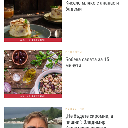
Кисело мляко с ананас и
бадеми
АХ, ЧЕ ВКУСНО!
РЕЦЕПТИ
Бобена салата за 15
минути
АХ, ЧЕ ВКУСНО!
ИЗВЕСТНИ
„Не бъдете скромни, а
пищни“: Владимир
Карамазов разсмя