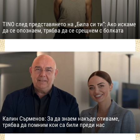
TINO след представянето на „Била си ти“: Ако искаме
да се опознаем, трябва да се срещнем с болката
Калин Сърменов: За да знаем накъде отиваме,
трябва да помним кои са били преди нас