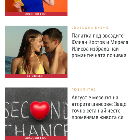
ЛЮБОПИТНО
СВОБОДНО ВРЕМЕ
Палатка под звездите!
Юлиан Костов и Мирела
Илиева избраха най-
романтичната почивка
БГ ЗВЕЗДИ
ЛЮБОПИТНО
Август е месецът на
вторите шансове: Защо
точно сега най-често
променяме живота си
ЛЮБОПИТНО