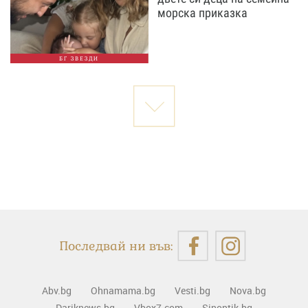
морска приказка
БГ ЗВЕЗДИ
Последвай ни във:
Abv.bg
Ohnamama.bg
Vesti.bg
Nova.bg
Dariknews.bg
Vbox7.com
Sinoptik.bg