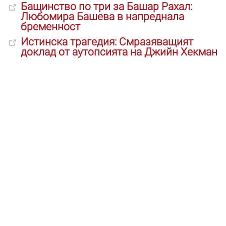
Бащинство по три за Башар Рахал:
Любомира Башева в напреднала
бременност
Истинска трагедия: Смразяващият
доклад от аутопсията на Джийн Хекман