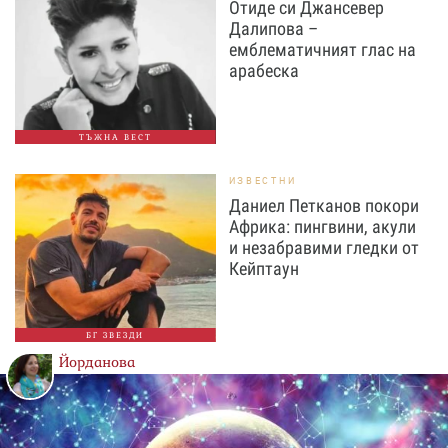
Отиде си Джансевер
Далипова –
емблематичният глас на
арабеска
ТЪЖНА ВЕСТ
ИЗВЕСТНИ
Даниел Петканов покори
Африка: пингвини, акули
и незабравими гледки от
Кейптаун
БГ ЗВЕЗДИ
Йорданова