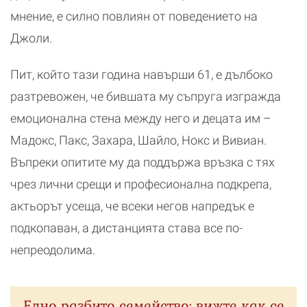
мнение, е силно повлиян от поведението на
Джоли.
Пит, който тази година навърши 61, е дълбоко
разтревожен, че бившата му съпруга изгражда
емоционална стена между него и децата им –
Мадокс, Пакс, Захара, Шайло, Нокс и Вивиан.
Въпреки опитите му да поддържа връзка с тях
чрез лични срещи и професионална подкрепа,
актьорът усеща, че всеки негов напредък е
подкопаван, а дистанцията става все по-
непреодолима.
Едно разбито семейство: вижте как се