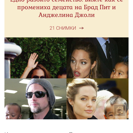
промениха децата на Брад Пит и
Анджелина Джоли
21 СНИМКИ