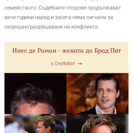
семейството. Съдебните спорове продължават
вече години наред и засега няма сигнали за
скорошно разрешаване на конфликта.
Инес де Рамон - жената до Брад Пит
6 СНИМКИ