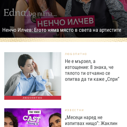
Ненчо Илчев: Егото няма място в света на артистите
ЛЮБОПИТНО
Не е мързел, а
изтощение: 8 знака, че
тялото ти отчаяно се
опитва да ти каже „Спри“
ЛЮБОПИТНО
ИЗВЕСТНИ
„Месеци наред не
изпитвах нищо“: Жаклин