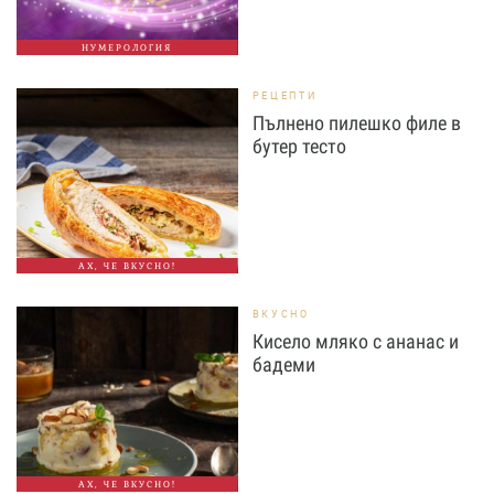
НУМЕРОЛОГИЯ
РЕЦЕПТИ
Пълнено пилешко филе в
бутер тесто
АХ, ЧЕ ВКУСНО!
ВКУСНО
Кисело мляко с ананас и
бадеми
АХ, ЧЕ ВКУСНО!