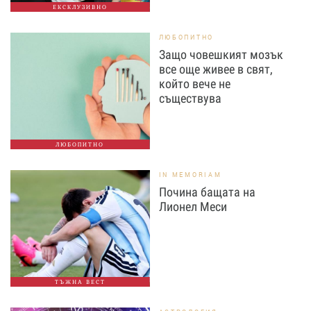
ЕКСКЛУЗИВНО
ЛЮБОПИТНО
Защо човешкият мозък
все още живее в свят,
който вече не
съществува
ЛЮБОПИТНО
IN MEMORIAM
Почина бащата на
Лионел Меси
ТЪЖНА ВЕСТ