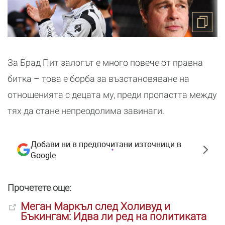
За Брад Пит залогът е много повече от правна
битка – това е борба за възстановяване на
отношенията с децата му, преди пропастта между
тях да стане непреодолима завинаги.
Добави ни в предпочитани източници в
Google
Прочетете още:
Меган Маркъл след Холивуд и
Бъкингам: Идва ли ред на политиката