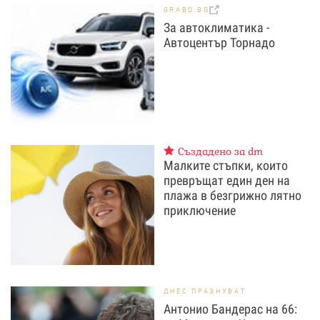
GRABO.BG
За автоклиматика -
Автоцентър Торнадо
Създадено за dm
Малките стъпки, които
превръщат един ден на
плажа в безгрижно лятно
приключение
ДНЕС ПРАЗНУВАТ
Антонио Бандерас на 66: