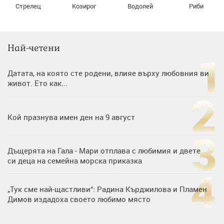
Стрелец
Козирог
Водолей
Риби
Най-четени
Датата, на която сте родени, влияе върху любовния ви
живот. Ето как...
Кой празнува имен ден на 9 август
Дъщерята на Гала - Мари отплава с любимия и двете
си деца на семейна морска приказка
„Тук сме най-щастливи“: Радина Кърджилова и Пламен
Димов издадоха своето любимо място