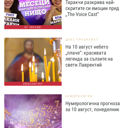
Таракчи разкрива най-
скритите си емоции пред
„The Voice Cast“
БГ ЗВЕЗДИ
ДНЕС ПРАЗНУВАТ
На 10 август небето
„плаче“: красивата
легенда за сълзите на
свети Лаврентий
ЛЮБОПИТНО
НУМЕРОЛОГИЯ
Нумерологична прогноза
за 10 август, понеделник