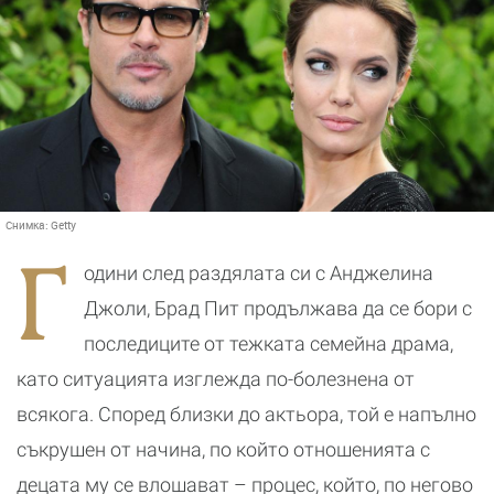
Снимка:
Getty
Г
одини след раздялата си с Анджелина
Джоли, Брад Пит продължава да се бори с
последиците от тежката семейна драма,
като ситуацията изглежда по-болезнена от
всякога. Според близки до актьора, той е напълно
съкрушен от начина, по който отношенията с
децата му се влошават – процес, който, по негово