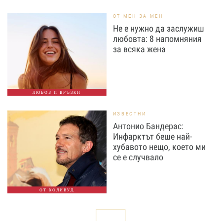
ОТ МЕН ЗА МЕН
Не е нужно да заслужиш
любовта: 8 напомняния
за всяка жена
ЛЮБОВ И ВРЪЗКИ
ИЗВЕСТНИ
Антонио Бандерас:
Инфарктът беше най-
хубавото нещо, което ми
се е случвало
ОТ ХОЛИВУД