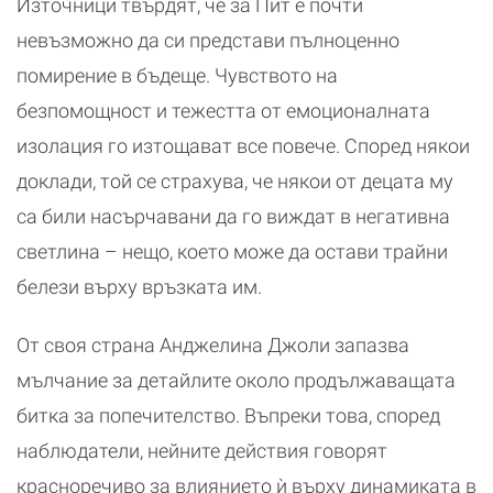
Източници твърдят, че за Пит е почти
невъзможно да си представи пълноценно
помирение в бъдеще. Чувството на
безпомощност и тежестта от емоционалната
изолация го изтощават все повече. Според някои
доклади, той се страхува, че някои от децата му
са били насърчавани да го виждат в негативна
светлина – нещо, което може да остави трайни
белези върху връзката им.
От своя страна Анджелина Джоли запазва
мълчание за детайлите около продължаващата
битка за попечителство. Въпреки това, според
наблюдатели, нейните действия говорят
красноречиво за влиянието ѝ върху динамиката в