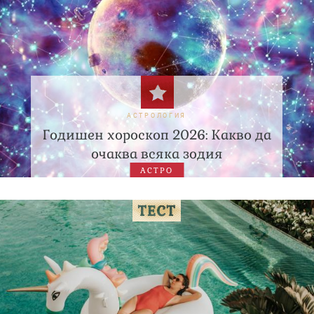
АСТРОЛОГИЯ
Годишен хороскоп 2026: Какво да
очаква всяка зодия
АСТРО