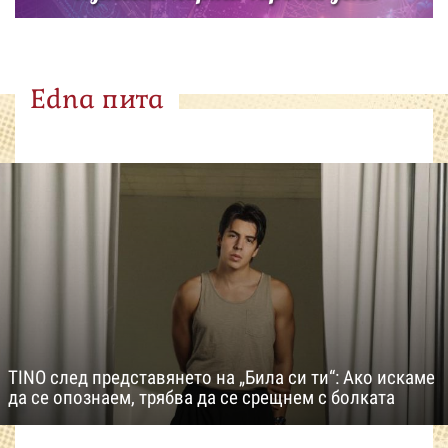
Edna пита
TINO след представянето на „Била си ти“: Ако искаме
да се опознаем, трябва да се срещнем с болката