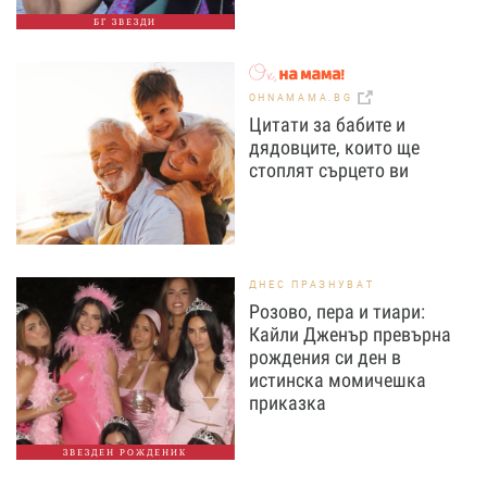
БГ ЗВЕЗДИ
OHNAMAMA.BG
Цитати за бабите и
дядовците, които ще
стоплят сърцето ви
ДНЕС ПРАЗНУВАТ
Розово, пера и тиари:
Кайли Дженър превърна
рождения си ден в
истинска момичешка
приказка
ЗВЕЗДЕН РОЖДЕНИК