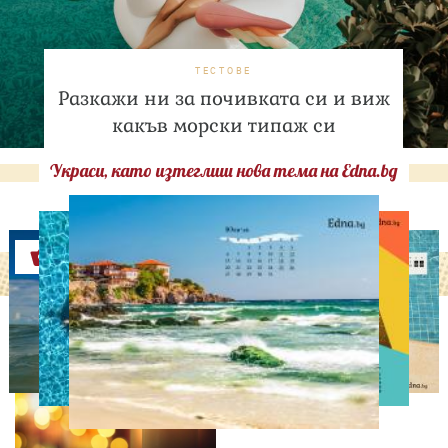
ТЕСТОВЕ
Разкажи ни за почивката си и виж
какъв морски типаж си
Украси, като изтеглиш нова тема на Edna.bg
Оферти
ДНЕС ПРАЗНУВАТ
Кой празнува имен ден
на 9 август