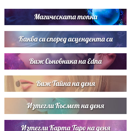
Любомира Башева разтопи мрежата с най-нежните
кадри с Башар Рахал и малкия им син
Магическата топка
Дъщерята на Тодор Батков вдигна сватба, Стоичков и
Братя Аргирови я изненадаха с песен
Каква си според асцендента си
Виж Съновника на Edna
Виж Тайна на деня
Изтегли Късмет на деня
Изтегли Карта Таро на деня