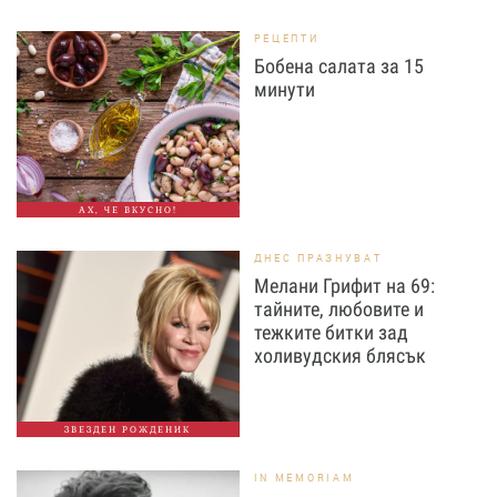
РЕЦЕПТИ
Бобена салата за 15
минути
АХ, ЧЕ ВКУСНО!
ДНЕС ПРАЗНУВАТ
Мелани Грифит на 69:
тайните, любовите и
тежките битки зад
холивудския блясък
ЗВЕЗДЕН РОЖДЕНИК
IN MEMORIAM