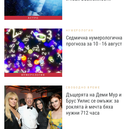
АСТРО
НУМЕРОЛОГИЯ
Седмична нумерологична
прогноза за 10 - 16 август
НУМЕРОЛОГИЯ
СВОБОДНО ВРЕМЕ
Дъщерята на Деми Мур и
Брус Уилис се омъжи: за
роклята ѝ мечта бяха
нужни 712 часа