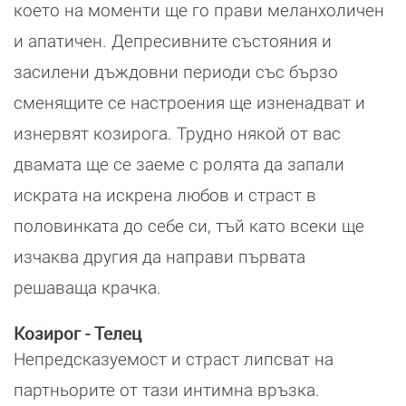
което на моменти ще го прави меланхоличен
и апатичен. Депресивните състояния и
засилени дъждовни периоди със бързо
сменящите се настроения ще изненадват и
изнервят козирога. Трудно някой от вас
двамата ще се заеме с ролята да запали
искрата на искрена любов и страст в
половинката до себе си, тъй като всеки ще
изчаква другия да направи първата
решаваща крачка.
Козирог - Телец
Непредсказуемост и страст липсват на
партньорите от тази интимна връзка.