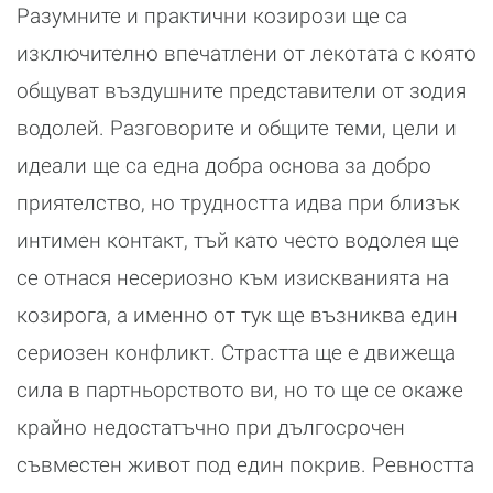
Разумните и практични козирози ще са
изключително впечатлени от лекотата с която
общуват въздушните представители от зодия
водолей. Разговорите и общите теми, цели и
идеали ще са една добра основа за добро
приятелство, но трудността идва при близък
интимен контакт, тъй като често водолея ще
се отнася несериозно към изискванията на
козирога, а именно от тук ще възниква един
сериозен конфликт. Страстта ще е движеща
сила в партньорството ви, но то ще се окаже
крайно недостатъчно при дългосрочен
съвместен живот под един покрив. Ревността