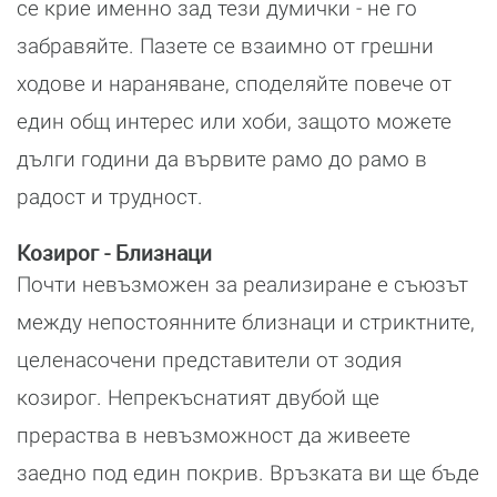
се крие именно зад тези думички - не го
забравяйте. Пазете се взаимно от грешни
ходове и нараняване, споделяйте повече от
един общ интерес или хоби, защото можете
дълги години да вървите рамо до рамо в
радост и трудност.
Козирог - Близнаци
Почти невъзможен за реализиране е съюзът
между непостоянните близнаци и стриктните,
целенасочени представители от зодия
козирог. Непрекъснатият двубой ще
прераства в невъзможност да живеете
заедно под един покрив. Връзката ви ще бъде