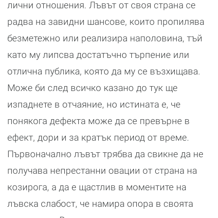
лични отношения. Лъвът от своя страна се
радва на завидни шансове, които пропилява
безметежно или реализира наполовина, тъй
като му липсва достатъчно търпение или
отлична публика, която да му се възхищава.
Може би след всичко казано до тук ще
изпаднете в отчаяние, но истината е, че
понякога дефекта може да се превърне в
ефект, дори и за кратък период от време.
Първоначално лъвът трябва да свикне да не
получава непрестанни овации от страна на
козирога, а да е щастлив в моментите на
лъвска слабост, че намира опора в своята