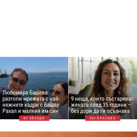
Любомира Башева
разтопи мрежата с най-
9 неща, които състаряват
нежните кадри с Башар
жената след 35 години –
Рахал и малкия им син
без дори да ги осъзнава
БГ ЗВЕЗДИ
ПО-КРАСИВА