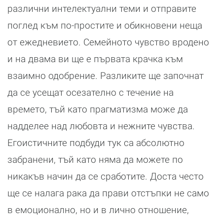
различни интелектуални теми и отправите
поглед към по-простите и обикновени неща
от ежедневието. Семейното чувство вродено
и на двама ви ще е първата крачка към
взаимно одобрение. Разликите ще започнат
да се усещат осезателно с течение на
времето, тъй като прагматизма може да
надделее над любовта и нежните чувства.
Егоистичните подбуди тук са абсолютно
забранени, тъй като няма да можете по
никакъв начин да се сработите. Доста често
ще се налага рака да прави отстъпки не само
в емоционално, но и в лично отношение,