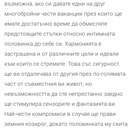
възможна, ако си давате едни на друг
многобройни чести ваканции през които ще
имате достатъчно време да обмисляте
предстоящите стъпки относно интимната
половинка до себе си. Хармонията е
застрашена и от различните цели и идеали
към които се стремите. Това със сигурност
ще ви отдалечава от другия през по-голямата
част от съвместния ви живот, но
невъзможността да сте непрестанно заедно
ще стимулира сензорите и фантазията ви.
Най-чести компромиси в случая ще прави
земния козирог, докато половинката му скита