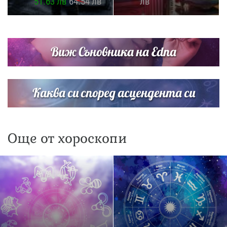
51.63 лв
64.54 лв
лв
Виж Съновника на Edna
Каква си според асцендента си
Още от хороскопи