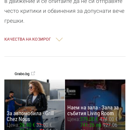
в движение и се опитайте да не си отправяте
често критики и обвинения за допуснати вече
грешки.
КАЧЕСТВА НА КОЗИРОГ
Grabo.bg
Наем на зала - Зала за
За автомобила - Grill
събития Living Room
Chez Nous
Цена:
379.00 €
474.00 €
Цена:
26.40 €
33.00 €
741.26 лв
927.06