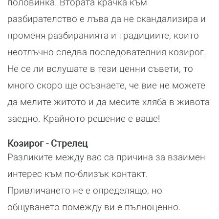
половинка. Втората крачка към
разбирателство е лъва да не скандализира и
променя разбиранията и традициите, които
неотлъчно следва последователния козирог.
Не се ли вслушате в тези ценни съвети, то
много скоро ще осъзнаете, че вие не можете
да мелите житото и да месите хляба в живота
заедно. Крайното решение е ваше!
Козирог - Стрелец
Разликите между вас са причина за взаимен
интерес към по-близък контакт.
Привличането не е определящо, но
общуването помежду ви е пълноценно.