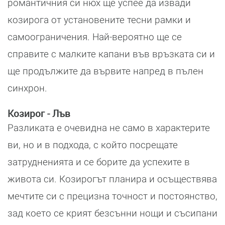
романтичния си нюх ще успее да извади
козирога от установените тесни рамки и
самоограничения. Най-вероятно ще се
справите с малките капани във връзката си и
ще продължите да вървите напред в пълен
синхрон.
Козирог - Лъв
Разликата е очевидна не само в характерите
ви, но и в подхода, с който посрещате
затрудненията и се борите да успехите в
живота си. Козирогът планира и осъществява
мечтите си с прецизна точност и постоянство,
зад което се крият безсънни нощи и съсипани