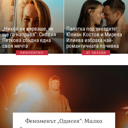
„Никой не вярваше, че
Палатка под звездите!
ще го направя“: Силвия
Юлиан Костов и Мирела
Петкова сбъдна една
Илиева избраха най-
своя мечта
романтичната почивка
ЛЮБОПИТНО
БГ ЗВЕЗДИ
Феноменът „Одисея“: Малко