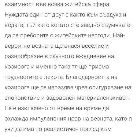
взаимност във всяка житейска сфера.
Нуждата един от друг е както към въздуха и
водата, тъй като когато сте заедно съумявате
да се преборите с житейските несгоди. Най-
вероятно везната ще внася веселие и
разнообразие в скучното ежедневие на
козирога и именно така тя ще приема
трудностите с лекота. Благодарността на
козирога ще се изразява чрез осигуряване на
спокойствие и задоволен материален живот.
Не е изключено от време на време да
охлажда импулсивния нрав на везната, като я
учи да има по-реалистичен поглед към