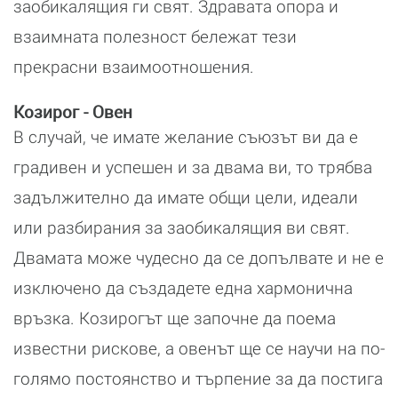
заобикалящия ги свят. Здравата опора и
взаимната полезност бележат тези
прекрасни взаимоотношения.
Козирог - Овен
В случай, че имате желание съюзът ви да е
градивен и успешен и за двама ви, то трябва
задължително да имате общи цели, идеали
или разбирания за заобикалящия ви свят.
Двамата може чудесно да се допълвате и не е
изключено да създадете една хармонична
връзка. Козирогът ще започне да поема
известни рискове, а овенът ще се научи на по-
голямо постоянство и търпение за да постига