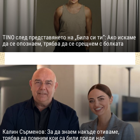
TINO след представянето на „Била си ти“: Ако искаме
да се опознаем, трябва да се срещнем с болката
Калин Сърменов: За да знаем накъде отиваме,
трябва да помним кои са били преди нас