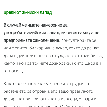
Вреди от змийски лапад
В случай че имате намерение да
употребите змийския лапад, ви съветваме да не
предприемате самолечение.
Консултирайте се
или с опитен билкар или с лекар, които да решат
дали в действителност се нуждаете от тази билка,
както и кои са точните дозировки, които ще са ви
от помощ.
Както вече споменахме, свежите грудки на
растението са отровни, ето защо правилното
дозиране при приготвяне на извлеци, отвари и
други е от голямо значение. Събирането на