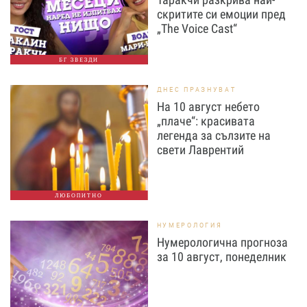
скритите си емоции пред
„The Voice Cast“
БГ ЗВЕЗДИ
ДНЕС ПРАЗНУВАТ
На 10 август небето
„плаче“: красивата
легенда за сълзите на
свети Лаврентий
ЛЮБОПИТНО
НУМЕРОЛОГИЯ
Нумерологична прогноза
за 10 август, понеделник