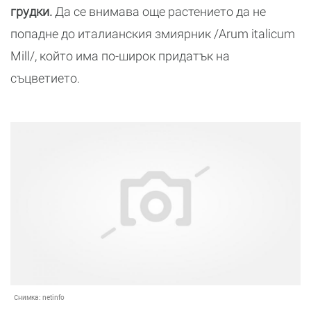
грудки.
Да се внимава още растението да не
попадне до италианския змиярник /Arum italicum
Mill/, който има по-широк придатък на
съцветието.
Снимка:
netinfo