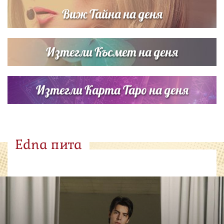
Виж Тайна на деня
Изтегли Късмет на деня
Изтегли Карта Таро на деня
Edna пита