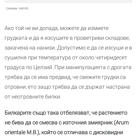
Снимка:
netinfo
Ако той не ви допада, можете да измиете
грудката и да я изсушите в проветриви складове,
закачена на нанизи. Допустимо е да се изсуши и в
сушилня при температура от около четиридесет
градуса по Целзий. При манипулацията с дрогата
трябва да се има предвид, че свежите грудки са
отровни, ето защо трябва да се държат настрана
от неотровните билки.
Билкарите също така отбелязват, че растението
не бива да се смесва с източния змиярник (Arum
orientale М.В.), който се отличава с дисковидни