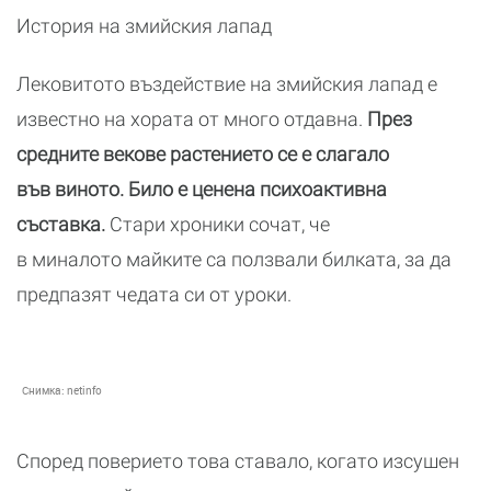
История на змийския лапад
Лековитото въздействие на змийския лапад е
известно на хората от много отдавна.
През
средните векове растението се е слагало
във виното. Било е ценена психоактивна
съставка.
Стари хроники сочат, че
в миналото майките са ползвали билката, за да
предпазят чедата си от уроки.
Снимка:
netinfo
Според поверието това ставало, когато изсушен