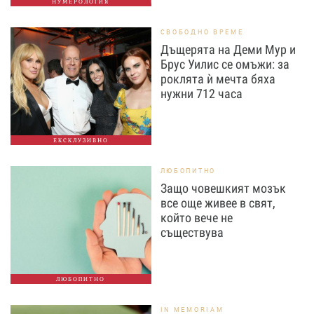
НУМЕРОЛОГИЯ
СВОБОДНО ВРЕМЕ
Дъщерята на Деми Мур и
Брус Уилис се омъжи: за
роклята ѝ мечта бяха
нужни 712 часа
ЕКСКЛУЗИВНО
ЛЮБОПИТНО
Защо човешкият мозък
все още живее в свят,
който вече не
съществува
ЛЮБОПИТНО
IN MEMORIAM