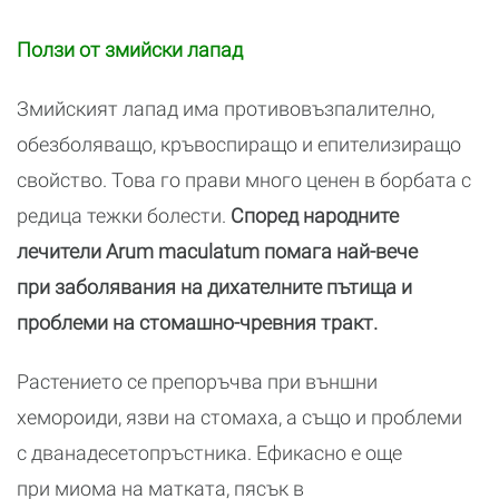
Ползи от змийски лапад
Змийският лапад има противовъзпалително,
обезболяващо, кръвоспиращо и епителизиращо
свойство. Това го прави много ценен в борбата с
редица тежки болести.
Според народните
лечители Arum maculatum помага най-вече
при заболявания на дихателните пътища и
проблеми на стомашно-чревния тракт.
Растението се препоръчва при външни
хемороиди, язви на стомаха, а също и проблеми
с дванадесетопръстника. Ефикасно е още
при миома на матката, пясък в