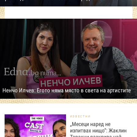
Ненчо Илчев: Егото няма място в света на артистите
ИЗВЕСТНИ
„Месеци наред не
изпитвах нищо“: Жаклин
Таракчи разкрива най-