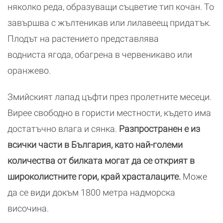
няколко реда, образуващи съцветие тип кочан. То
завършва с жълтеникав или лилавеещ придатък.
Плодът на растението представлява
водниста ягода, обагрена в червеникаво или
оранжево.
Змийският лапад цъфти през пролетните месеци.
Вирее свободно в гористи местности, където има
достатъчно влага и сянка.
Разпространен е из
всички части в България, като най-големи
количества от билката могат да се открият в
широколистните гори, край храсталаците.
Може
да се види докъм 1800 метра надморска
височина.