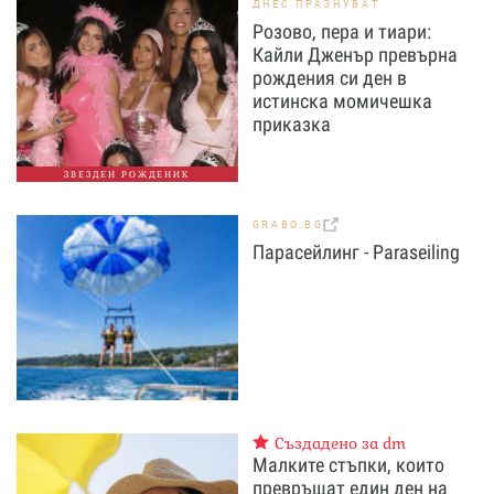
ДНЕС ПРАЗНУВАТ
Розово, пера и тиари:
Кайли Дженър превърна
рождения си ден в
истинска момичешка
приказка
ЗВЕЗДЕН РОЖДЕНИК
GRABO.BG
Парасейлинг - Paraseiling
Създадено за dm
Малките стъпки, които
превръщат един ден на