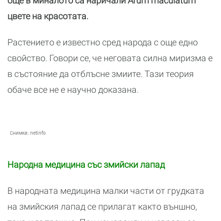
още в миналото са наричали Arum maculatum
цвете на красотата.
Растението е известно сред народа с още едно
свойство. Говори се, че неговата силна миризма е
в състояние да отблъсне змиите. Тази теория
обаче все не е научно доказана.
Снимка:
netinfo
Народна медицина със змийски лапад
В народната медицина малки части от грудката
на змийския лапад се прилагат както външно,