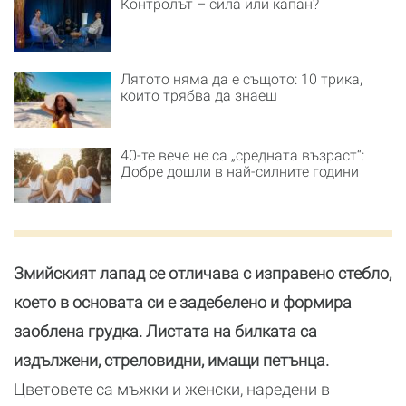
Контролът – сила или капан?
Лятото няма да е същото: 10 трика,
които трябва да знаеш
40-те вече не са „средната възраст“:
Добре дошли в най-силните години
Змийският лапад се отличава с изправено стебло,
което в основата си е задебелено и формира
заоблена грудка. Листата на билката са
издължени, стреловидни, имащи петънца.
Цветовете са мъжки и женски, наредени в