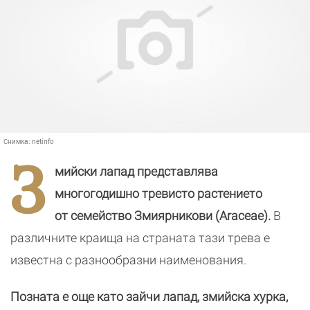
Снимка:
netinfo
З
мийски лапад представлява
многогодишно тревисто растението
от семейство Змиярникови (Araceae).
В
различните краища на страната тази трева е
известна с разнообразни наименования.
Позната е още като зайчи лапад, змийска хурка,