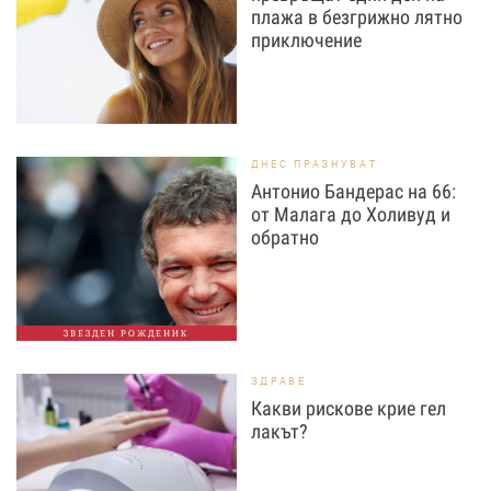
плажа в безгрижно лятно
приключение
ДНЕС ПРАЗНУВАТ
Антонио Бандерас на 66:
от Малага до Холивуд и
обратно
ЗВЕЗДЕН РОЖДЕНИК
ЗДРАВЕ
Какви рискове крие гел
лакът?