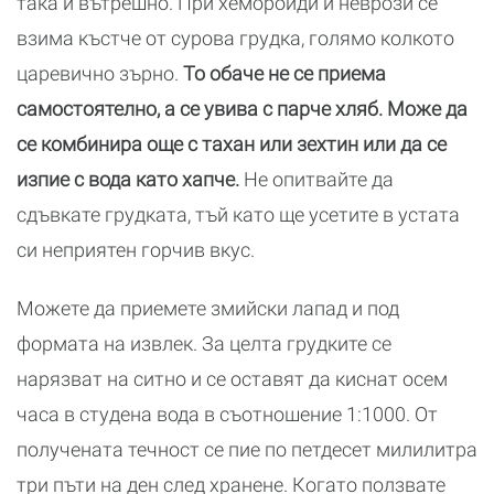
така и вътрешно. При хемороиди и неврози се
взима къстче от сурова грудка, голямо колкото
царевично зърно.
То обаче не се приема
самостоятелно, а се увива с парче хляб. Може да
се комбинира още с тахан или зехтин или да се
изпие с вода като хапче.
Не опитвайте да
сдъвкате грудката, тъй като ще усетите в устата
си неприятен горчив вкус.
Можете да приемете змийски лапад и под
формата на извлек. За целта грудките се
нарязват на ситно и се оставят да киснат осем
часа в студена вода в съотношение 1:1000. От
получената течност се пие по петдесет милилитра
три пъти на ден след хранене. Когато ползвате