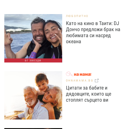
ЛЮБОПИТНО
Като на кино в Таити: DJ
Дончо предложи брак на
любимата си насред
океана
БГ ЗВЕЗДИ
OHNAMAMA.BG
Цитати за бабите и
дядовците, които ще
стоплят сърцето ви