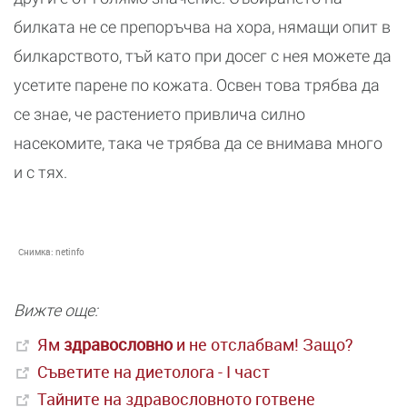
билката не се препоръчва на хора, нямащи опит в
билкарството, тъй като при досег с нея можете да
усетите парене по кожата. Освен това трябва да
се знае, че растението привлича силно
насекомите, така че трябва да се внимава много
и с тях.
Снимка:
netinfo
Вижте още:
Ям
здравословно
и не отслабвам! Защо?
Съветите на диетолога - I част
Тайните на здравословното готвене