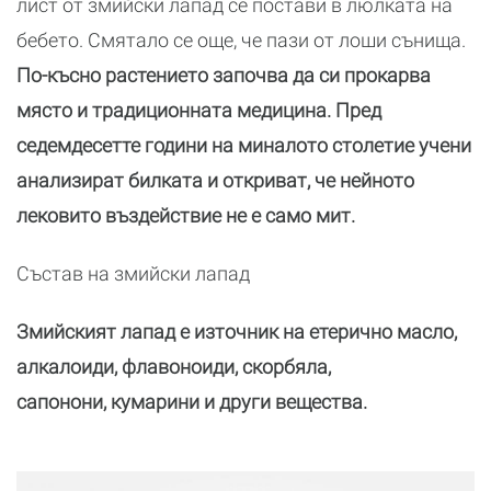
лист от змийски лапад се постави в люлката на
бебето. Смятало се още, че пази от лоши сънища.
По-късно растението започва да си прокарва
място и традиционната медицина. Пред
седемдесетте години на миналото столетие учени
анализират билката и откриват, че нейното
лековито въздействие не е само мит.
Състав на змийски лапад
Змийският лапад е източник на етерично масло,
алкалоиди, флавоноиди, скорбяла,
сапонони, кумарини и други вещества.