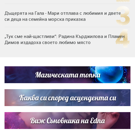
Дъщерята на Гала - Мари отплава с любимия и двете
си деца на семейна морска приказка
„Тук сме най-щастливи“: Радина Кърджилова и Пламен
Димов издадоха своето любимо място
Любомира Башева разтопи мрежата с най-нежните
кадри с Башар Рахал и малкия им син
Магическата топка
Дъщерята на Тодор Батков вдигна сватба, Стоичков и
Братя Аргирови я изненадаха с песен
Каква си според асцендента си
Виж Съновника на Edna