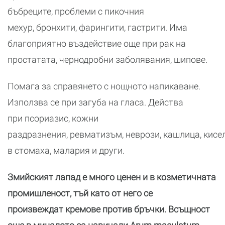
бъбреците, проблеми с пикочния
мехур, бронхити, фарингити, гастрити. Има
благоприятно въздействие още при рак на
простатата, чернодробни заболявания, шипове.
Помага за справянето с нощното напикаване.
Използва се при загуба на гласа. Действа
при псориазис, кожни
раздразнения, ревматизъм, неврози, кашлица, кисе
в стомаха, малария и други.
Змийският лапад е много ценен и в козметичната
промишленост, тъй като от него се
произвеждат кремове против бръчки. Всъщност