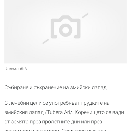
Снимка:
netinfo
Събиране и съхранение на змийски лапад
С лечебни цели се употребяват грудките на
змийския лапад /Tubera Ari/. Коренището се вади
от земята през пролетните дни или през
септември и октомври. След това има три