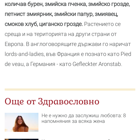
количав бурен, змийска пченка, змийско грозде,
петнист змиярник, змийски папур, змиявец,
смоков хлуб, циганско грозде.
Растението се
среща и на територията на други страни от
Европа. В англоговорящите държави го наричат
lords-and-ladies, във Франция е познато като Pied
de veau, а Германия - като Gefleckter Aronstab.
Още от Здравословно
Не е нужно да заслужиш любовта: 8
напомняния за всяка жена