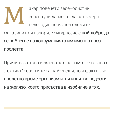
знаеш
пренаписват
живота ни
х
М
правилата
всеки ден
с
акар повечето зеленолистни
зеленчуци да могат да се намерят
целогодишно из по-големите
магазини или пазари, е сигурно, че е
най-добре да
се наблегне на консумацията им именно през
пролетта.
Причина за това изказване е не само, че тогава е
„техният“ сезон и те са най-свежи, но и фактът, че
пролетно време организмът ни изпитва недостиг
на желязо, което присъства в изобилие в тях.