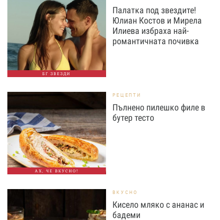
Палатка под звездите!
Юлиан Костов и Мирела
Илиева избраха най-
романтичната почивка
БГ ЗВЕЗДИ
РЕЦЕПТИ
Пълнено пилешко филе в
бутер тесто
АХ, ЧЕ ВКУСНО!
ВКУСНО
Кисело мляко с ананас и
бадеми