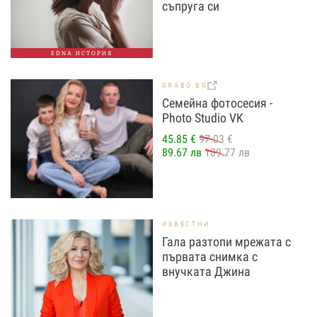
съпруга си
EDNA ИСТОРИЯ
GRABO.BG
Семейна фотосесия -
Photo Studio VK
45.85 €
97.03 €
89.67 лв
189.77 лв
ИЗВЕСТНИ
Гала разтопи мрежата с
първата снимка с
внучката Джина