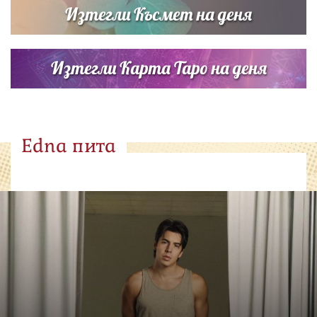
Изтегли Късмет на деня
Изтегли Карта Таро на деня
Edna пита