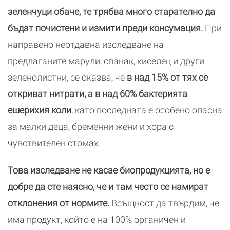
зеленчуци обаче, те трябва много старателно да
бъдат почистени и измити преди консумация.
При
направено неотдавна изследване на
предлаганите марули, спанак, киселец и други
зеленолистни, се оказва, че
в над 15% от тях се
откриват нитрати, а в над 60% бактерията
ешерихия коли
, като последната е особено опасна
за малки деца, бременни жени и хора с
чувствителен стомах.
Това изследване не касае биопродукцията, но е
добре да сте наясно, че и там често се намират
отклонения от нормите.
Всъщност да твърдим, че
има продукт, който е на 100% органичен и