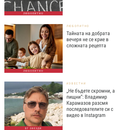
ЛЮБОПИТНО
ЛЮБОПИТНО
Тайната на добрата
вечеря не се крие в
сложната рецепта
ЛЮБОПИТНО
ИЗВЕСТНИ
„Не бъдете скромни, а
пищни“: Владимир
Карамазов разсмя
последователите си с
видео в Instagram
БГ ЗВЕЗДИ