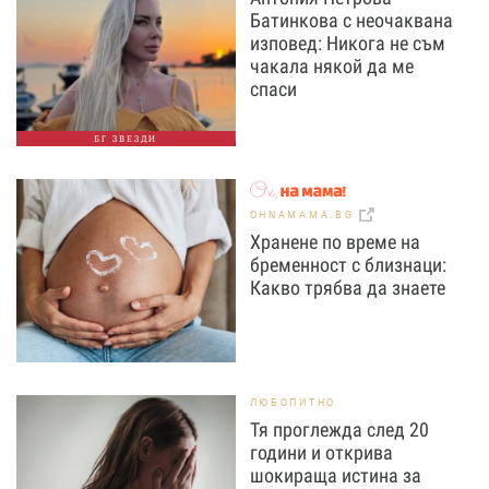
Батинкова с неочаквана
изповед: Никога не съм
чакала някой да ме
спаси
БГ ЗВЕЗДИ
OHNAMAMA.BG
Хранене по време на
бременност с близнаци:
Какво трябва да знаете
ЛЮБОПИТНО
Тя проглежда след 20
години и открива
шокираща истина за