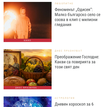
ЛЮБОПИТНО
Феноменът „Одисея“:
Малко българско село се
озова в клип с милиони
гледания
КИНО
ДНЕС ПРАЗНУВАТ
Преображение Господне:
Какви са поверията за
този свят ден
ДНЕС ПРАЗНУВА...
АСТРОЛОГИЯ
Дневен хороскоп за 6