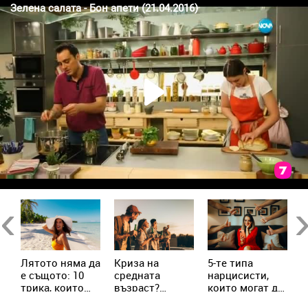
в
Previous
Ne
Лятото няма да
Криза на
5-те типа
М
е същото: 10
средната
нарцисисти,
„
трика, които
възраст?
които могат да
в
трябва да
Милениалите
присъстват в
с