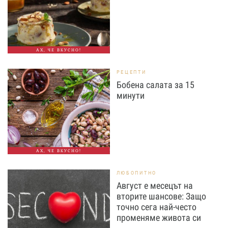
АХ, ЧЕ ВКУСНО!
РЕЦЕПТИ
Бобена салата за 15
минути
АХ, ЧЕ ВКУСНО!
ЛЮБОПИТНО
Август е месецът на
вторите шансове: Защо
точно сега най-често
променяме живота си