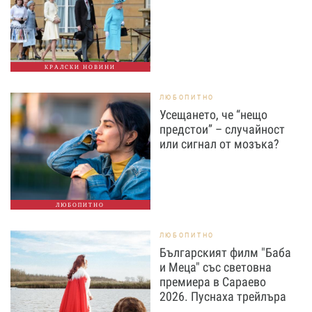
КРАЛСКИ НОВИНИ
ЛЮБОПИТНО
Усещането, че “нещо
предстои” – случайност
или сигнал от мозъка?
ЛЮБОПИТНО
ЛЮБОПИТНО
Българският филм "Баба
и Меца" със световна
премиера в Сараево
2026. Пуснаха трейлъра