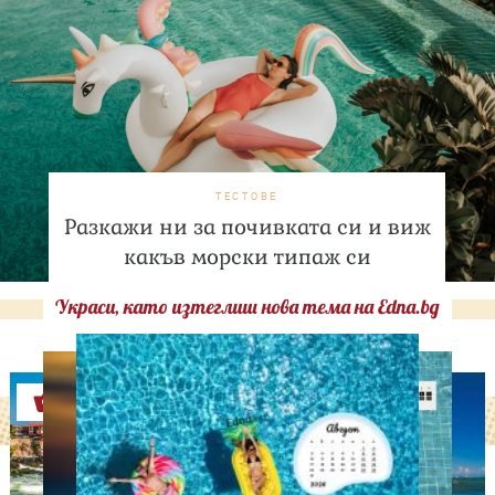
ТЕСТОВЕ
Разкажи ни за почивката си и виж
какъв морски типаж си
Украси, като изтеглиш нова тема на Edna.bg
Оферти
ДНЕС ПРАЗНУВАТ