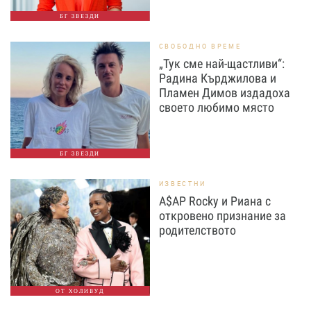
БГ ЗВЕЗДИ
СВОБОДНО ВРЕМЕ
„Тук сме най-щастливи“:
Радина Кърджилова и
Пламен Димов издадоха
своето любимо място
БГ ЗВЕЗДИ
ИЗВЕСТНИ
A$AP Rocky и Риана с
откровено признание за
родителството
ОТ ХОЛИВУД