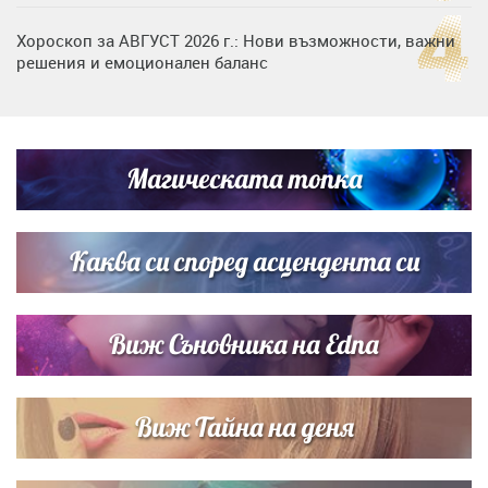
Хороскоп за АВГУСТ 2026 г.: Нови възможности, важни
решения и емоционален баланс
Дъщерята на Гала - Мари отплава с любимия и двете
си деца на семейна морска приказка
Магическата топка
Звездна ваканция в Майорка: Дженифър Анистън,
Кортни Кокс и Джим Къртис заедно на яхта
Каква си според асцендента си
Виж Съновника на Edna
Виж Тайна на деня