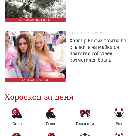
КРАЛСКИ НОВИНИ
СВОБОДНО ВРЕМЕ
Харпър Бекъм тръгва по
стъпките на майка си –
подготвя собствен
козметичен бранд
БЛЯСЪК И СТИЛ
Хороскоп за деня
Овен
Телец
Близнаци
Рак