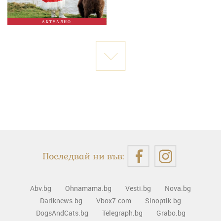
АКТУАЛНО
Последвай ни във:
Abv.bg
Ohnamama.bg
Vesti.bg
Nova.bg
Dariknews.bg
Vbox7.com
Sinoptik.bg
DogsAndCats.bg
Telegraph.bg
Grabo.bg