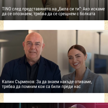
TINO след представянето на „Била си ти“: Ако искаме
да се опознаем, трябва да се срещнем с болката
Калин Сърменов: За да знаем накъде отиваме,
трябва да помним кои са били преди нас