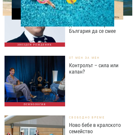
Какво не знаем за Георги
Мамалев - актьорът,
който повече от пет
десетилетия кара
България да се смее
ЗВЕЗДЕН РОЖДЕНИК
ОТ МЕН ЗА МЕН
Контролът – сила или
капан?
ПСИХОЛОГИЯ
СВОБОДНО ВРЕМЕ
Ново бебе в кралското
семейство