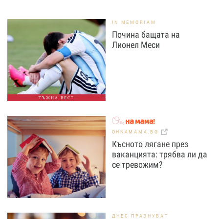
IN MEMORIAM
Почина бащата на
Лионел Меси
ТЪЖНА ВЕСТ
OHNAMAMA.BG
Късното лягане през
ваканцията: трябва ли да
се тревожим?
ДНЕС ПРАЗНУВАТ