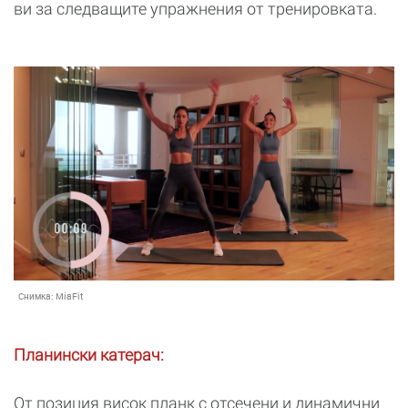
ви за следващите упражнения от тренировката.
Снимка:
MiaFit
Планински катерач:
От позиция висок планк с отсечени и динамични