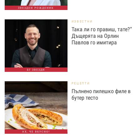
ЗВЕЗДЕН РОЖДЕНИК
ИЗВЕСТНИ
Така ли го правиш, тате?“
Дъщерята на Орлин
Павлов го имитира
БГ ЗВЕЗДИ
РЕЦЕПТИ
Пълнено пилешко филе в
бутер тесто
АХ, ЧЕ ВКУСНО!