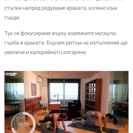
стъпки напред редуваме краката, коляно към
гърди.
Тук се фокусираме върху коремните мускули,
гърба и краката. Бързия ритъм на изпълнения ще
увеличи и калорийното изгаряне.