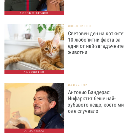
ЛЮБОВ И ВРЪЗКИ
ЛЮБОПИТНО
Световен ден на котките:
10 любопитни факта за
едни от най-загадъчните
животни
ЛЮБОПИТНО
ИЗВЕСТНИ
Антонио Бандерас:
Инфарктът беше най-
хубавото нещо, което ми
се е случвало
ОТ ХОЛИВУД