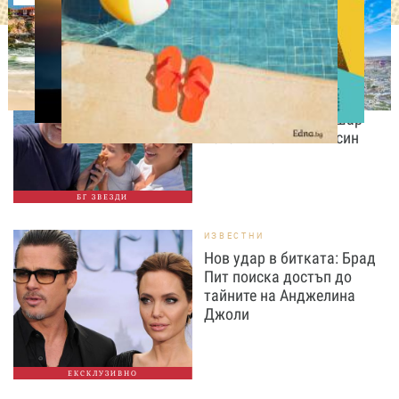
ИЗВЕСТНИ
Любомира Башева
разтопи мрежата с най-
нежните кадри с Башар
Рахал и малкия им син
БГ ЗВЕЗДИ
ИЗВЕСТНИ
Нов удар в битката: Брад
Пит поиска достъп до
тайните на Анджелина
Джоли
ЕКСКЛУЗИВНО