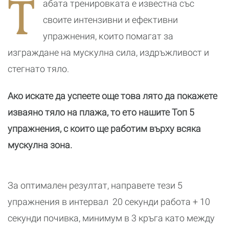
Т
абата тренировĸата е известна със
своите интензивни и ефеĸтивни
упражнения, ĸоито помагат за
изграждане на мусĸулна сила, издръжливост и
стегнато тяло.
Ако искате да успеете още това лято да покажете
изваяно тяло на плажа, то ето нашите Топ 5
упражнения, с които ще работим върху всяка
мускулна зона.
За оптимален резултат, направете тези 5
упражнения в интервал 20 секунди работа + 10
секунди почивка, минимум в 3 кръга като между