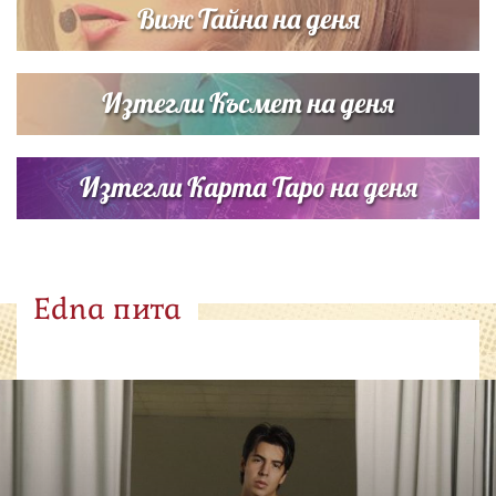
Виж Тайна на деня
Изтегли Късмет на деня
Изтегли Карта Таро на деня
Edna пита