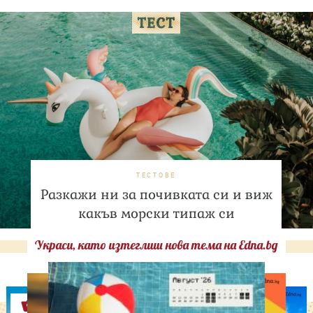
ТЕСТОВЕ
Разкажи ни за почивката си и виж
какъв морски типаж си
Украси, като изтеглиш нова тема на Edna.bg
Оферти