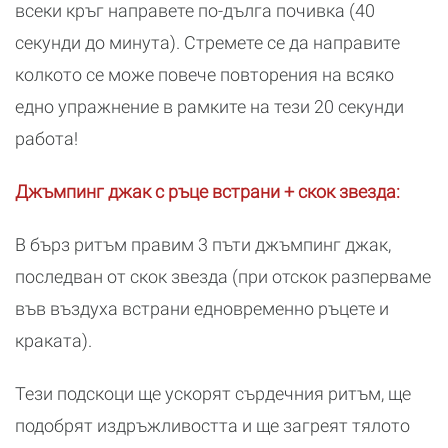
всеки кръг направете по-дълга почивка (40
секунди до минута). Стремете се да направите
колкото се може повече повторения на всяко
едно упражнение в рамките на тези 20 секунди
работа!
Джъмпинг джак с ръце встрани + скок звезда:
В бърз ритъм правим 3 пъти джъмпинг джак,
последван от скок звезда (при отскок разперваме
във въздуха встрани едновременно ръцете и
краката).
Тези подскоци ще ускорят сърдечния ритъм, ще
подобрят издръжливостта и ще загреят тялото