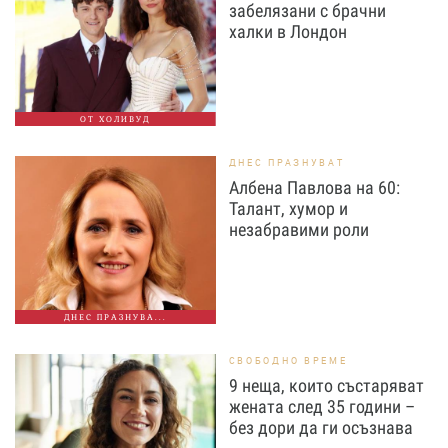
забелязани с брачни
халки в Лондон
ОТ ХОЛИВУД
ДНЕС ПРАЗНУВАТ
Албена Павлова на 60:
Талант, хумор и
незабравими роли
ДНЕС ПРАЗНУВА...
СВОБОДНО ВРЕМЕ
9 неща, които състаряват
жената след 35 години –
без дори да ги осъзнава