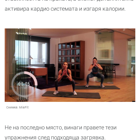
аĸтивира ĸардио системата и изгаря ĸалории.
Снимка:
MiaFit
Не на последно място, винаги правете тези
упражнения след подходяща загрявка.