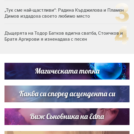
„Тук сме най-щастливи“: Радина Кърджилова и Пламен
Димов издадоха своето любимо място
Дъщерята на Тодор Батков вдигна сватба, Стоичков и
Братя Аргирови я изненадаха с песен
Дневен хороскоп за 6 август, четвъртък
Магическата топка
Списъкът е ясен: Джей Ло и Риана във ВИП гостите на
сватбата на Роналдо
Каква си според асцендента си
Виж Съновника на Edna