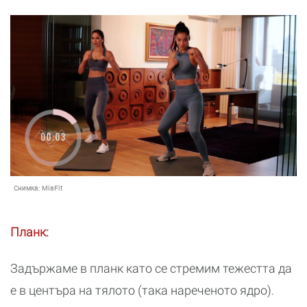
Снимка:
MiaFit
Планк:
Задържаме в планк като се стремим тежестта да
е в центъра на тялото (така нареченото ядро).