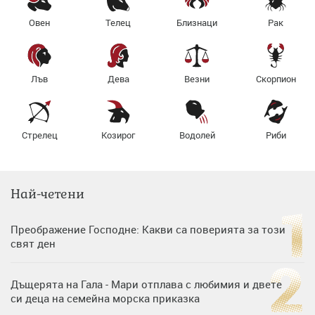
Овен
Телец
Близнаци
Рак
Лъв
Дева
Везни
Скорпион
Стрелец
Козирог
Водолей
Риби
Най-четени
Преображение Господне: Какви са поверията за този
свят ден
Дъщерята на Гала - Мари отплава с любимия и двете
си деца на семейна морска приказка