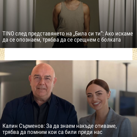
TINO след представянето на „Била си ти“: Ако искаме
да се опознаем, трябва да се срещнем с болката
Калин Сърменов: За да знаем накъде отиваме,
трябва да помним кои са били преди нас