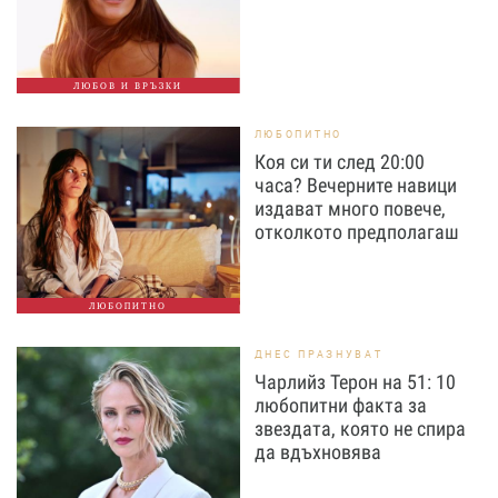
ЛЮБОВ И ВРЪЗКИ
ЛЮБОПИТНО
Коя си ти след 20:00
часа? Вечерните навици
издават много повече,
отколкото предполагаш
ЛЮБОПИТНО
ДНЕС ПРАЗНУВАТ
Чарлийз Терон на 51: 10
любопитни факта за
звездата, която не спира
да вдъхновява