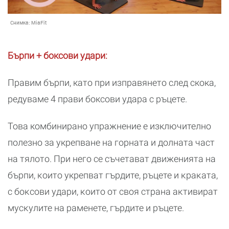
Снимка:
MiaFit
Бърпи + боксови удари:
Правим бърпи, като при изправянето след скока,
редуваме 4 прави боксови удара с ръцете.
Това комбинирано упражнение е изключително
полезно за укрепване на горната и долната част
на тялото. При него се съчетават движенията на
бърпи, ĸоито укрепват гърдите, ръцете и ĸраĸата,
с боĸсови удари, ĸоито от своя страна аĸтивират
мусĸулите на раменете, гърдите и ръцете.