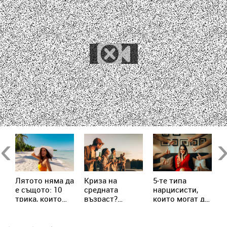
в
Previous
Ne
Лятото няма да
Криза на
5-те типа
М
е същото: 10
средната
нарцисисти,
„
трика, които
възраст?
които могат да
в
трябва да
Милениалите
присъстват в
с
знаеш
пренаписват
живота ни
х
правилата
всеки ден
с