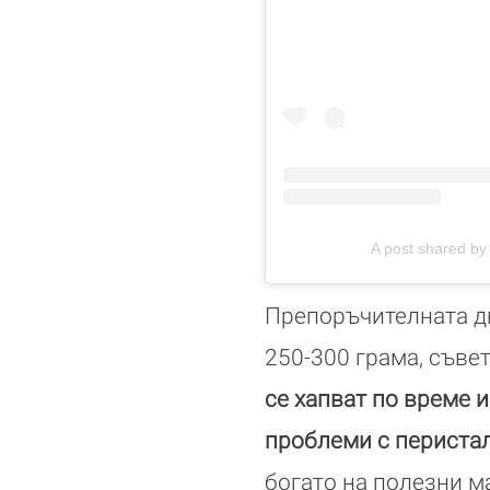
A post shared by 𝘼
Препоръчителната д
250-300 грама, съве
се хапват по време и 
проблеми с перистал
богато на полезни м