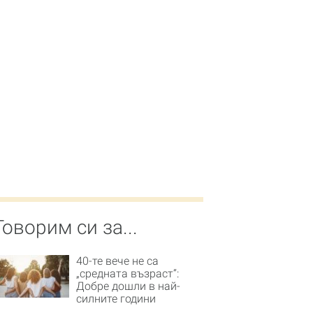
Говорим си за...
40-те вече не са
„средната възраст“:
Добре дошли в най-
силните години