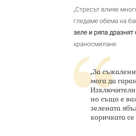
„Стресът влияе мног
гледаме обема на бак
зеле и ряпа дразнят
храносмилане.
„За съжалени
мога да гара
Изключително
но също е ва
зелената ябъл
коричката се 