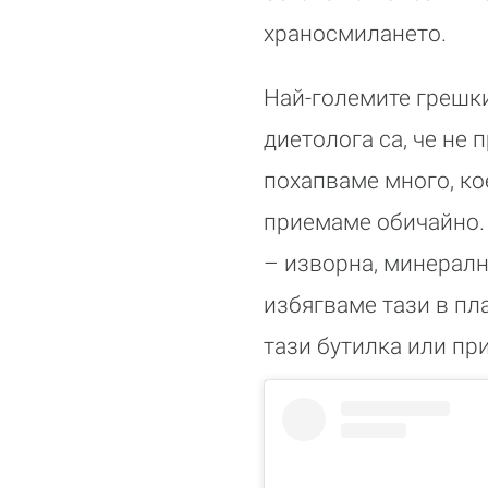
храносмилането.
Най-големите грешки
диетолога са, че не
похапваме много, ко
приемаме обичайно.
– изворна, минерална
избягваме тази в пл
тази бутилка или пр