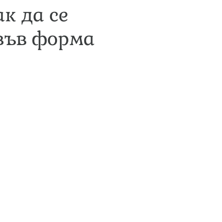
к да се
 във форма