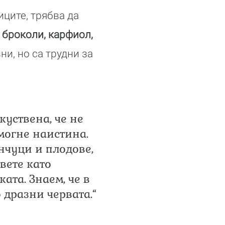
ците, трябва да
 броколи, карфиол,
ни, но са трудни за
куствена, че не
омогне наистина.
нчуци и плодове,
вете като
ата. Знаем, че в
 дразни червата.“