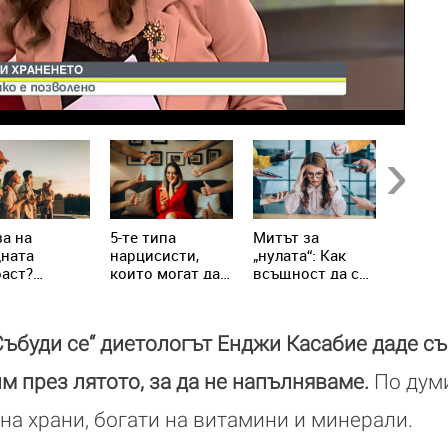
Next
а на
5-те типа
Митът за
Не яжт
дната
нарцисисти,
„нулата“: Как
храни 
аст?
които могат да
всъщност да се
настин
ениалите
присъстват в
справим с
грип!
написват
живота ни всеки
хроничния
вилата
ден
стрес
Събуди се“ диетологът Енджи Касабие даде съ
им през лятото, за да не напълняваме.
По думи
на храни, богати на витамини и минерали.