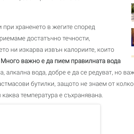
 при храненето в жегите според
 приемаме достатъчно течности,
ето ни изкарва извън калориите, които
Много важно е да пием правилната вода
, алкална вода, добре е да се редуват, но ва
астмасови бутилки, защото не знаем от колко
и каква температура е съхранявана.