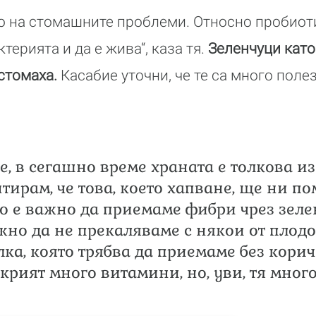
о на стомашните проблеми. Относно пробиоти
терията и да е жива“, каза тя.
Зеленчуци като
 стомаха.
Касабие уточни, че те са много полез
е, в сегашно време храната е толкова из
нтирам, че това, което хапване, ще ни п
 е важно да приемаме фибри чрез зеле
жно да не прекаляваме с някои от плодо
ка, която трябва да приемаме без коричк
крият много витамини, но, уви, тя много