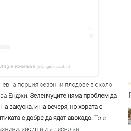
𝙣𝙜𝙞𝙚 𝙆𝙖𝙨𝙨𝙖𝙗𝙞𝙚 (@angiekassabie)
невна порция сезонни плодове е около
тва Енджи.
Зеленчуците няма проблем да
на закуска, и на вечеря, но хората с
тиката е добре да ядат авокадо.
То е
азнини, засища и е лесно за