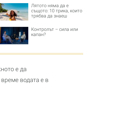
Лятото няма да е
същото: 10 трика, които
трябва да знаеш
Контролът – сила или
капан?
жното е да
 време водата е в