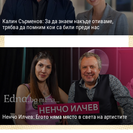
Калин Сърменов: За да знаем накъде отиваме,
трябва да помним кои са били преди нас
Ненчо Илчев: Егото няма място в света на артистите