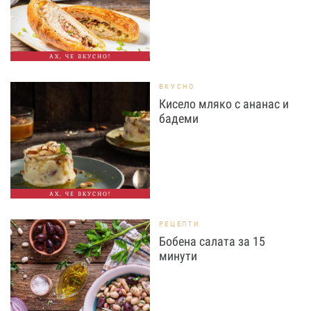
АХ, ЧЕ ВКУСНО!
ВКУСНО
Кисело мляко с ананас и
бадеми
АХ, ЧЕ ВКУСНО!
РЕЦЕПТИ
Бобена салата за 15
минути