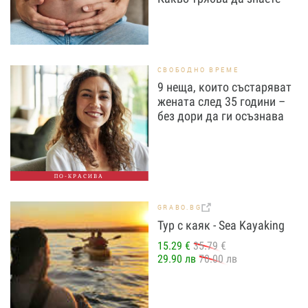
СВОБОДНО ВРЕМЕ
9 неща, които състаряват
жената след 35 години –
без дори да ги осъзнава
ПО-КРАСИВА
GRABO.BG
Тур с каяк - Sea Kayaking
15.29 €
35.79 €
29.90 лв
70.00 лв