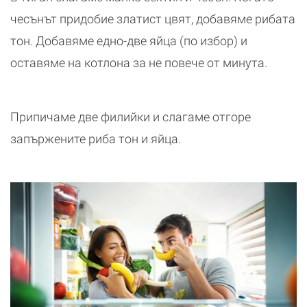
чесънът придобие златист цвят, добавяме рибата
тон. Добавяме едно-две яйца (по избор) и
оставяме на котлона за не повече от минута.
Припичаме две филийки и слагаме отгоре
запържените риба тон и яйца.