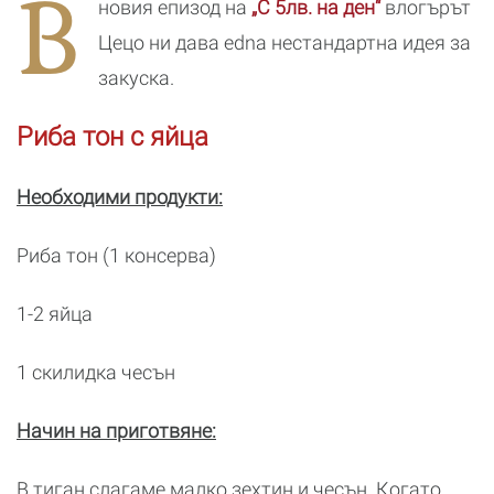
В
новия епизод на
„С 5лв. на ден“
влогърът
Цецо ни дава edna нестандартна идея за
закуска.
Риба тон с яйца
Необходими продукти:
Риба тон (1 консерва)
1-2 яйца
1 скилидка чесън
Начин на приготвяне:
В тиган слагаме малко зехтин и чесън. Когато