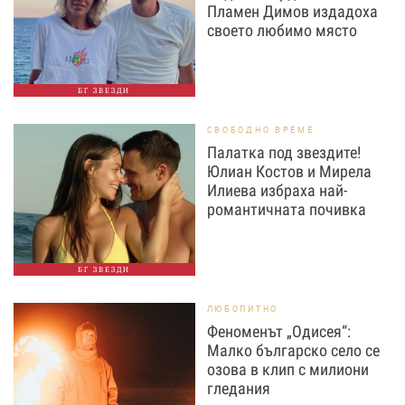
Пламен Димов издадоха
своето любимо място
БГ ЗВЕЗДИ
СВОБОДНО ВРЕМЕ
Палатка под звездите!
Юлиан Костов и Мирела
Илиева избраха най-
романтичната почивка
БГ ЗВЕЗДИ
ЛЮБОПИТНО
Феноменът „Одисея“:
Малко българско село се
озова в клип с милиони
гледания