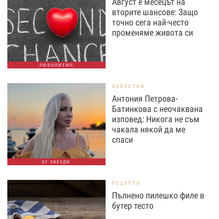
Август е месецът на
вторите шансове: Защо
точно сега най-често
променяме живота си
ЛЮБОПИТНО
ИЗВЕСТНИ
Антония Петрова-
Батинкова с неочаквана
изповед: Никога не съм
чакала някой да ме
спаси
БГ ЗВЕЗДИ
РЕЦЕПТИ
Пълнено пилешко филе в
бутер тесто