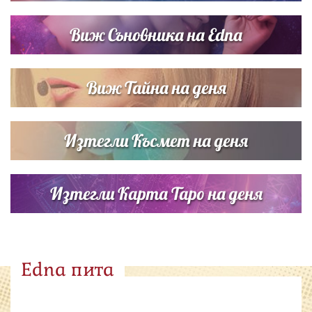
Виж Съновника на Edna
Виж Тайна на деня
Изтегли Късмет на деня
Изтегли Карта Таро на деня
Edna пита