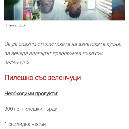
Снимка:
Istock
За да спазим стилистиката на азиатската кухня,
за вечеря влогърът препоръчва пиле със
зеленчуци.
Пилешко със зеленчуци
Необходими продукти:
300 гр. пилешки гърди
1 скилидка чесън