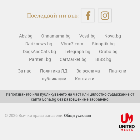
Последвай ни във:
Abv.bg
Ohnamama.bg
Vesti.bg
Nova.bg
Dariknews.bg
Vbox7.com
Sinoptik.bg
DogsAndCats.bg
Telegraph.bg
Grabo.bg
Pariteni.bg
CarMarket.bg
BISS.bg
За нас
Политика ЛД
За реклама
Платени
публикации
Контакти
Използването или публикуването на част или цялостно съдържание от
сайта Edna.bg без разрешение е забранено.
© 2026 Всички права запазени.
Общи условия