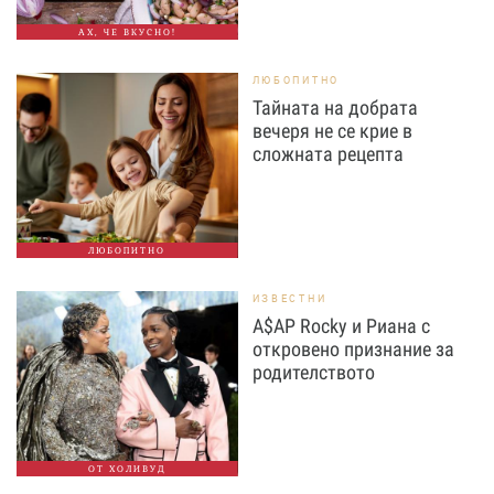
АХ, ЧЕ ВКУСНО!
ЛЮБОПИТНО
Тайната на добрата
вечеря не се крие в
сложната рецепта
ЛЮБОПИТНО
ИЗВЕСТНИ
A$AP Rocky и Риана с
откровено признание за
родителството
ОТ ХОЛИВУД