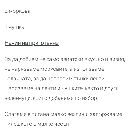
2 моркова
1 чушка
Начин на приготвяне:
За да добием не само азиатски вкус, но и визия,
не нарязваме морковите, а използваме
белачката, за да направим тънки ленти.
Нарязваме на ленти и чушките, както и други
зеленчуци, които добавяме по избор.
Слагаме в тигана малко зехтин и запържваме
пилешкото с малко чесън.