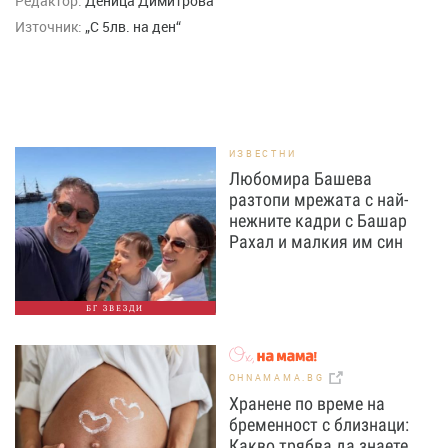
Редактор:
Деница Димитрова
Източник:
„С 5лв. на ден“
ИЗВЕСТНИ
Любомира Башева
разтопи мрежата с най-
нежните кадри с Башар
Рахал и малкия им син
БГ ЗВЕЗДИ
OHNAMAMA.BG
Хранене по време на
бременност с близнаци:
Какво трябва да знаете