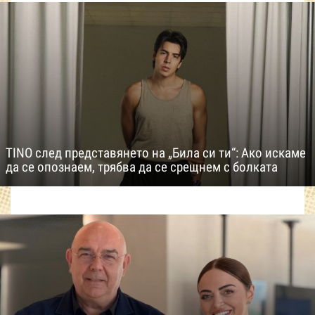
TINO след представянето на „Била си ти“: Ако искаме
да се опознаем, трябва да се срещнем с болката