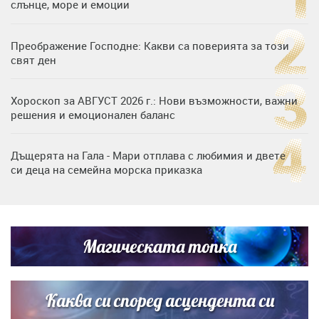
слънце, море и емоции
Преображение Господне: Какви са поверията за този
свят ден
Хороскоп за АВГУСТ 2026 г.: Нови възможности, важни
решения и емоционален баланс
Дъщерята на Гала - Мари отплава с любимия и двете
си деца на семейна морска приказка
Дъщерята на Тодор Батков вдигна сватба, Стоичков и
Братя Аргирови я изненадаха с песен
Магическата топка
„Тук сме най-щастливи“: Радина Кърджилова и Пламен
Димов издадоха своето любимо място
Каква си според асцендента си