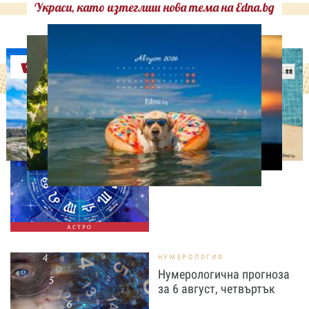
Украси, като изтеглиш нова тема на Edna.bg
Оферти
АСТРОЛОГИЯ
Дневен хороскоп за 6
август, четвъртък
АСТРО
НУМЕРОЛОГИЯ
Нумерологична прогноза
за 6 август, четвъртък