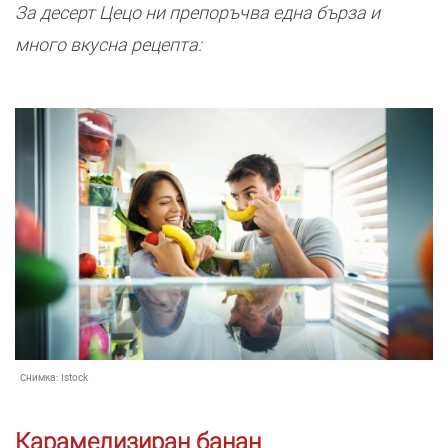
За десерт Цецо ни препоръчва една бърза и
много вкусна рецепта:
Снимка:
Istock
Карамелизиран банан