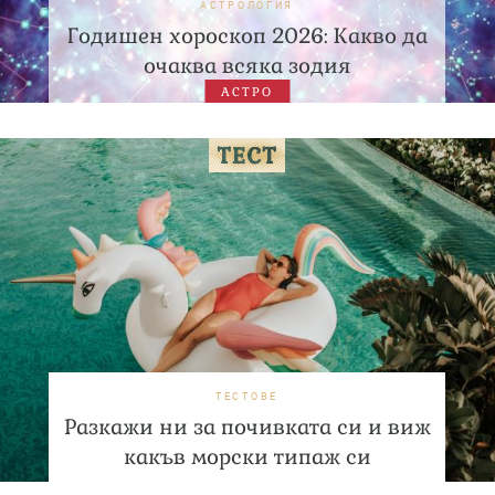
АСТРОЛОГИЯ
Годишен хороскоп 2026: Какво да
очаква всяка зодия
АСТРО
ТЕСТОВЕ
Разкажи ни за почивката си и виж
какъв морски типаж си