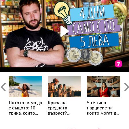
в
Previous
Ne
Лятото няма да
Криза на
5-те типа
М
е същото: 10
средната
нарцисисти,
„
трика, които
възраст?
които могат да
в
трябва да
Милениалите
присъстват в
с
знаеш
пренаписват
живота ни
х
правилата
всеки ден
с