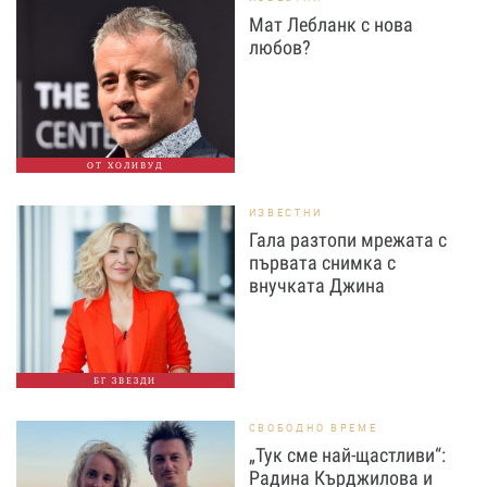
Мат Лебланк с нова
любов?
ОТ ХОЛИВУД
ИЗВЕСТНИ
Гала разтопи мрежата с
първата снимка с
внучката Джина
БГ ЗВЕЗДИ
СВОБОДНО ВРЕМЕ
„Тук сме най-щастливи“:
Радина Кърджилова и