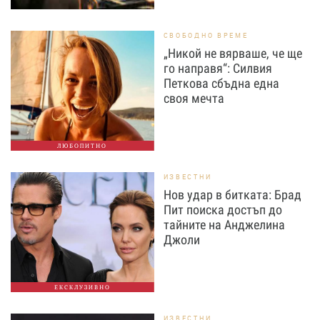
СВОБОДНО ВРЕМЕ
„Никой не вярваше, че ще
го направя“: Силвия
Петкова сбъдна една
своя мечта
ЛЮБОПИТНО
ИЗВЕСТНИ
Нов удар в битката: Брад
Пит поиска достъп до
тайните на Анджелина
Джоли
ЕКСКЛУЗИВНО
ИЗВЕСТНИ