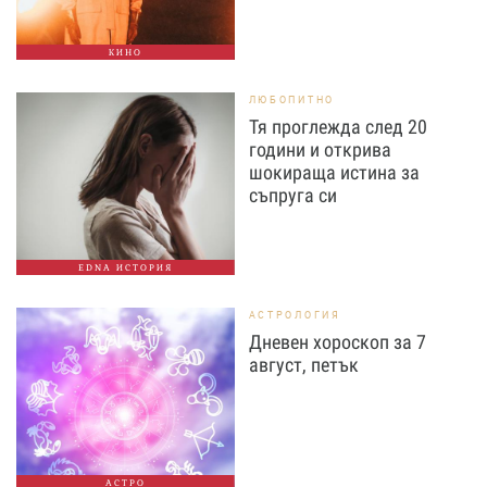
КИНО
ЛЮБОПИТНО
Тя проглежда след 20
години и открива
шокираща истина за
съпруга си
EDNA ИСТОРИЯ
АСТРОЛОГИЯ
Дневен хороскоп за 7
август, петък
АСТРО