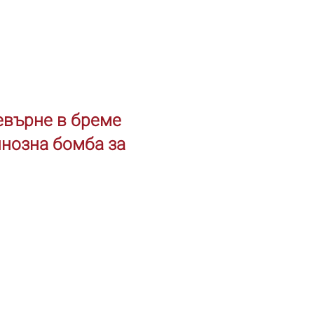
ревърне в бреме
инозна бомба за