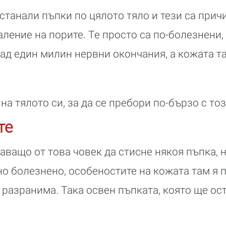
станали пъпки по цялото тяло и тези са прич
ление на порите. Те просто са по-болезнени,
ад един милин нервни окончания, а кожата т
на тялото си, за да се пребори по-бързо с то
те
ващо от това човек да стисне някоя пъпка, 
но болезнено, особеностите на кожата там я 
разранима. Така освен пъпката, която ще ост