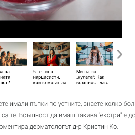
Next
а на
5-те типа
Митът за
Не яжт
дната
нарцисисти,
„нулата“: Как
храни 
аст?
които могат да
всъщност да се
настин
ениалите
присъстват в
справим с
грип!
написват
живота ни всеки
хроничния
вилата
ден
стрес
сте имали пъпки по устните, знаете колко бо
 са те. Всъщност да имаш такива "екстри" е д
коментира дерматологът д-р Кристин Ко.