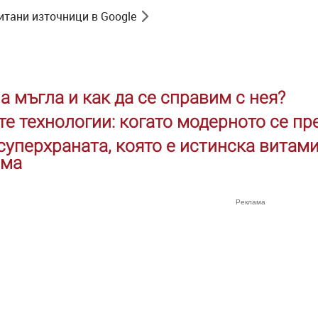
итани източници в Google
а мъгла и как да се справим с нея?
те технологии: когато модерното се п
 суперхраната, която е истинска витам
ема