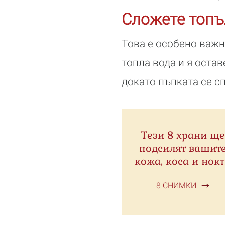
Сложете топъ
Това е особено важн
топла вода и я остав
докато пъпката се с
Тези 8 храни ще
подсилят вашит
кожа, коса и нок
8 СНИМКИ