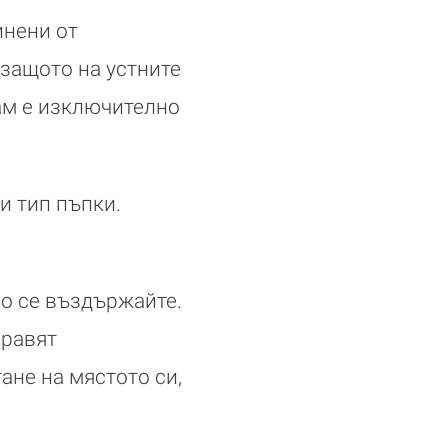
инени от
 защото на устните
ам е изключително
зи тип пъпки.
но се въздържайте.
правят
ане на мястото си,