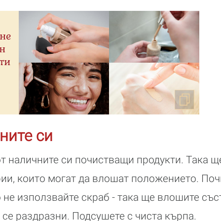
ане
н
ти
ните си
т наличните си почистващи продукти. Така ще
ии, които могат да влошат положението. Поч
о не използвайте скраб - така ще влошите със
 се раздразни. Подсушете с чиста кърпа.