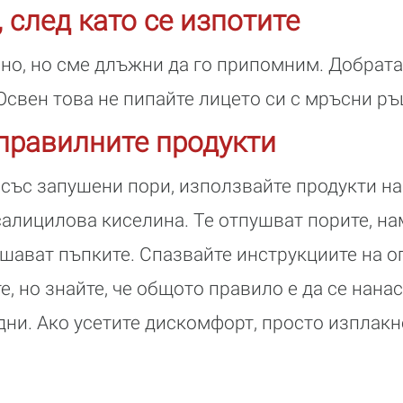
 след като се изпотите
но, но сме длъжни да го припомним. Добрата 
Освен това не пипайте лицето си с мръсни ръ
правилните продукти
със запушени пори, използвайте продукти на
алицилова киселина. Те отпушват порите, н
шават пъпките. Спазвайте инструкциите на о
е, но знайте, че общото правило е да се нанас
дни. Ако усетите дискомфорт, просто изплакн