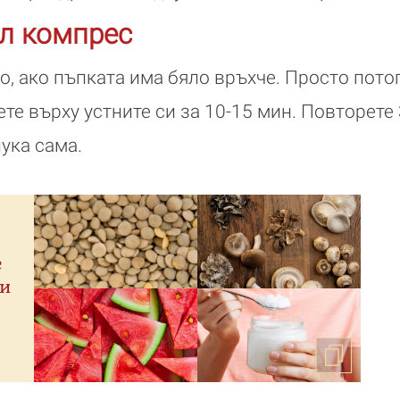
л компрес
о, ако пъпката има бяло връхче. Просто пото
ете върху устните си за 10-15 мин. Повторете 
пука сама.
е
ти