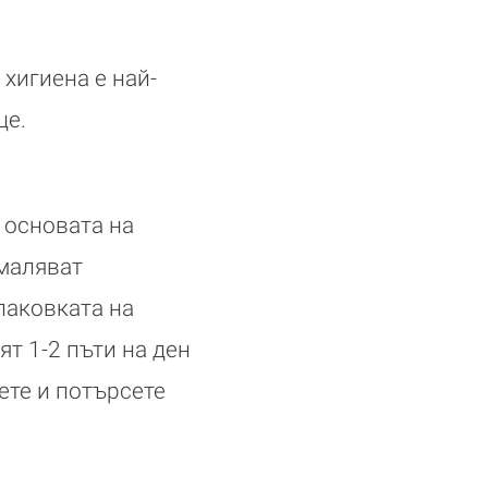
хигиена е най-
це.
 основата на
амаляват
паковката на
ят 1-2 пъти на ден
ете и потърсете