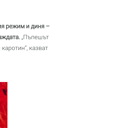
ия режим и диня –
аждата.
„Пъпешът
 каротин“, казват