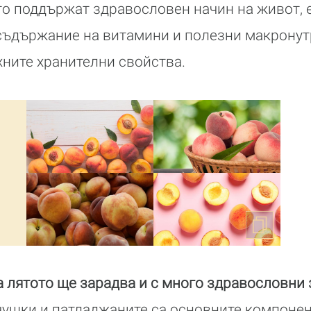
оито поддържат здравословен начин на живот, 
съдържание на витамини и полезни макронут
хните хранителни свойства.
 лятото ще зарадва и с много здравословни 
чушки и патладжаните са основните компонен