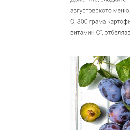
августовското меню. 
С. 300 грама картоф
витамин С", отбеляз