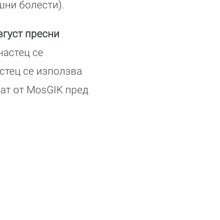
шни болести).
вгуст пресни
настец се
стец се използва
ват от MosGIK пред