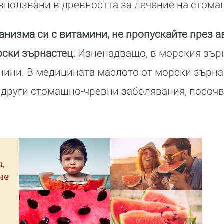
използвани в древността за лечение на стома
ганизма си с витамини, не пропускайте през а
рски зърнастец.
Изненадващо, в морския зър
ини. В медицината маслото от морски зърна
и други стомашно-чревни заболявания, посоч
,
не