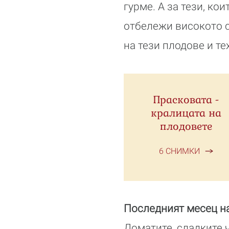
гурме. А за тези, к
отбележи високото 
на тези плодове и те
Прасковата -
кралицата на
плодовете
6 СНИМКИ
Последният месец на
Доматите, сладките 