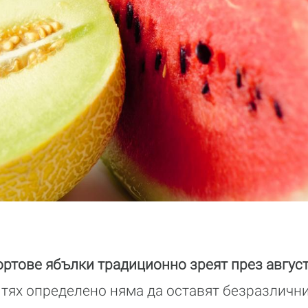
ортове ябълки традиционно зреят през авгус
 тях определено няма да оставят безразлични