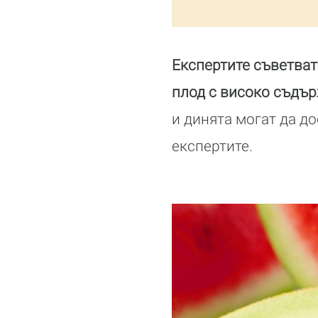
Експертите съветват
плод с високо съдъ
и динята могат да д
експертите.