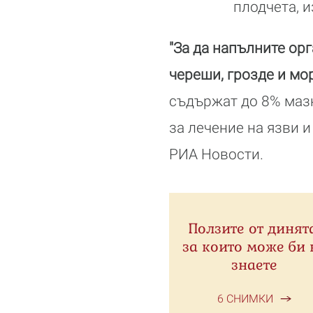
плодчета, 
"За да напълните ор
череши, грозде и мо
съдържат до 8% мазн
за лечение на язви 
РИА Новости.
Ползите от динята
за които може би 
знаете
6 СНИМКИ