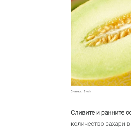
Снимка:
iStock
Сливите и ранните с
количество захари в