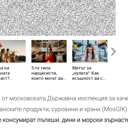
Next
а на
5-те типа
Митът за
Не яжт
дната
нарцисисти,
„нулата“: Как
храни 
аст?
които могат да
всъщност да се
настин
ениалите
присъстват в
справим с
грип!
написват
живота ни всеки
хроничния
вилата
ден
стрес
 от московската Държавна инспекция за кач
анските продукти, суровини и храни (MosGIK)
се консумират пъпеши
,
дини и морски зърнас