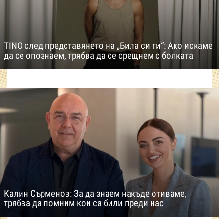
TINO след представянето на „Била си ти“: Ако искаме
да се опознаем, трябва да се срещнем с болката
Калин Сърменов: За да знаем накъде отиваме,
трябва да помним кои са били преди нас