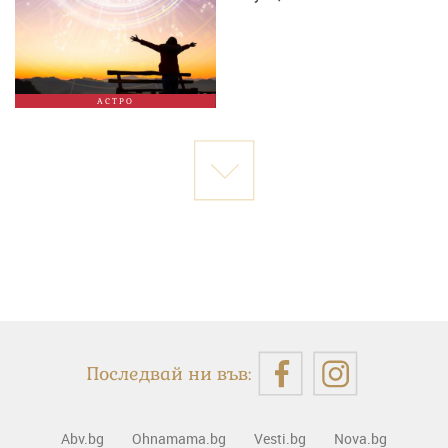
АСТРО
Последвай ни във:
Abv.bg
Ohnamama.bg
Vesti.bg
Nova.bg