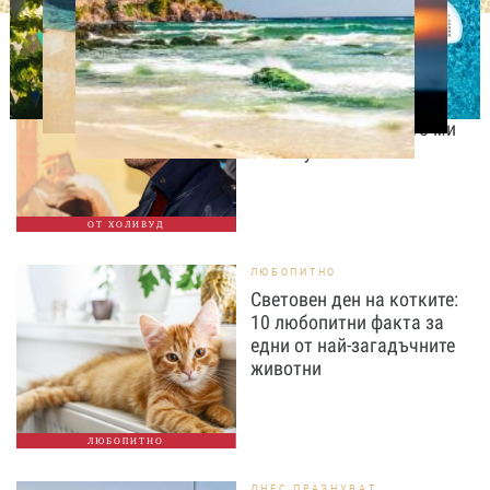
ИЗВЕСТНИ
Антонио Бандерас:
Инфарктът беше най-
хубавото нещо, което ми
се е случвало
ОТ ХОЛИВУД
ЛЮБОПИТНО
Световен ден на котките:
10 любопитни факта за
едни от най-загадъчните
животни
ЛЮБОПИТНО
ДНЕС ПРАЗНУВАТ