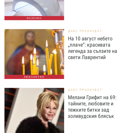
ПОЛЕЗНО
ДНЕС ПРАЗНУВАТ
На 10 август небето
„плаче“: красивата
легенда за сълзите на
свети Лаврентий
ЛЮБОПИТНО
ДНЕС ПРАЗНУВАТ
Мелани Грифит на 69:
тайните, любовите и
тежките битки зад
холивудския блясък