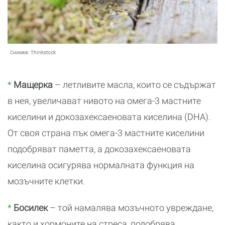
Снимка:
Thinkstock
*
Мащерка
– летливите масла, които се съдържат
в нея, увеличават нивото на омега-3 мастните
киселини и докозахексаеновата киселина (DHA).
От своя страна пък омега-3 мастните киселини
подобряват паметта, а докозахексаеновата
киселина осигурява нормалната функция на
мозъчните клетки.
*
Босилек
– той намалява мозъчното увреждане,
както и хормоните на стреса, подобрява