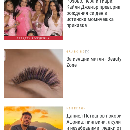
Розово, пера и тиари:
Кайли Дженър превърна
рождения си ден в
истинска момичешка
приказка
ЗВЕЗДЕН РОЖДЕНИК
GRABO.BG
За изящни мигли - Beauty
Zone
ИЗВЕСТНИ
Даниел Петканов покори
Африка: пингвини, акули
и незабравими гледки от