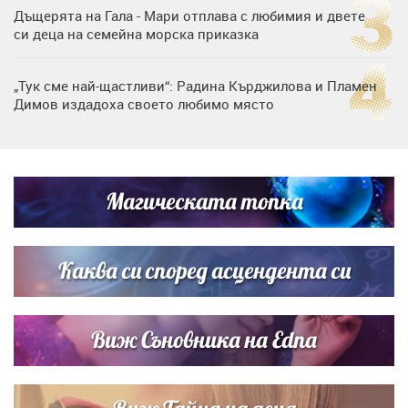
Дъщерята на Гала - Мари отплава с любимия и двете
си деца на семейна морска приказка
„Тук сме най-щастливи“: Радина Кърджилова и Пламен
Димов издадоха своето любимо място
Любомира Башева разтопи мрежата с най-нежните
кадри с Башар Рахал и малкия им син
Магическата топка
Дъщерята на Тодор Батков вдигна сватба, Стоичков и
Братя Аргирови я изненадаха с песен
Каква си според асцендента си
Виж Съновника на Edna