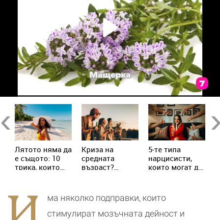
в
Previous
Ne
Лятото няма да
Криза на
5-те типа
М
е същото: 10
средната
нарцисисти,
„
трика, които
възраст?
които могат да
в
трябва да
Милениалите
присъстват в
с
знаеш
пренаписват
живота ни
х
И
правилата
всеки ден
с
ма няколко подправки, които
стимулират мозъчната дейност и