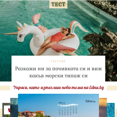
ТЕСТОВЕ
Разкажи ни за почивката си и виж
какъв морски типаж си
Украси, като изтеглиш нова тема на Edna.bg
Оферти