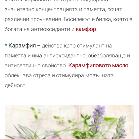
значително концентрацията и паметта, сочат
различни проучвания. Босилекът е билка, която е
богата на антиоксиданти и
камфор
.
*
Карамфил
– действа като стимулант на
паметта и има антиоксидантно, обезболяващо и
антисептично свойство.
Карамфиловото масло
облекчава стреса и стимулира мозъчната
дейност.