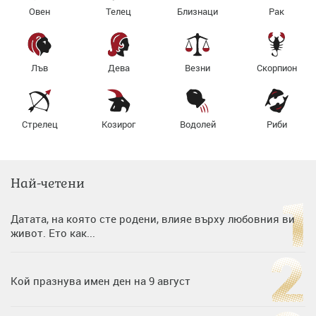
Овен
Телец
Близнаци
Рак
Лъв
Дева
Везни
Скорпион
Стрелец
Козирог
Водолей
Риби
Най-четени
Датата, на която сте родени, влияе върху любовния ви
живот. Ето как...
Кой празнува имен ден на 9 август