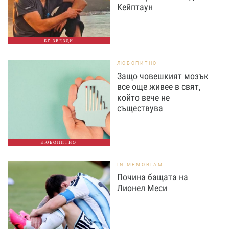
Кейптаун
БГ ЗВЕЗДИ
ЛЮБОПИТНО
Защо човешкият мозък
все още живее в свят,
който вече не
съществува
ЛЮБОПИТНО
IN MEMORIAM
Почина бащата на
Лионел Меси