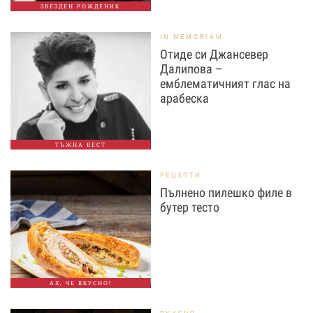
ЗВЕЗДЕН РОЖДЕНИК
IN MEMORIAM
Отиде си Джансевер
Далипова –
емблематичният глас на
арабеска
ТЪЖНА ВЕСТ
РЕЦЕПТИ
Пълнено пилешко филе в
бутер тесто
АХ, ЧЕ ВКУСНО!