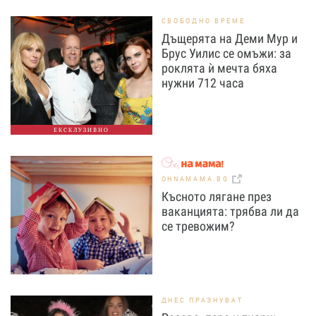
СВОБОДНО ВРЕМЕ
Дъщерята на Деми Мур и
Брус Уилис се омъжи: за
роклята ѝ мечта бяха
нужни 712 часа
ЕКСКЛУЗИВНО
OHNAMAMA.BG
Късното лягане през
ваканцията: трябва ли да
се тревожим?
ДНЕС ПРАЗНУВАТ