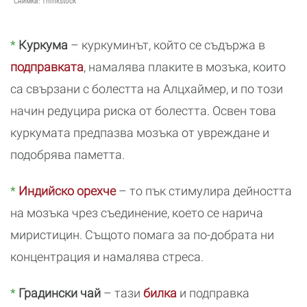
Снимка:
Thinkstock
*
Куркума
– куркуминът, който се съдържа в
подправката
, намалява плаките в мозъка, които
са свързани с болестта на Алцхаймер, и по този
начин редуцира риска от болестта. Освен това
куркумата предпазва мозъка от увреждане и
подобрява паметта.
*
Индийско орехче
– то пък стимулира дейността
на мозъка чрез съединение, което се нарича
миристицин. Същото помага за по-добрата ни
концентрация и намалява стреса.
*
Градински чай
– тази
билка
и подправка