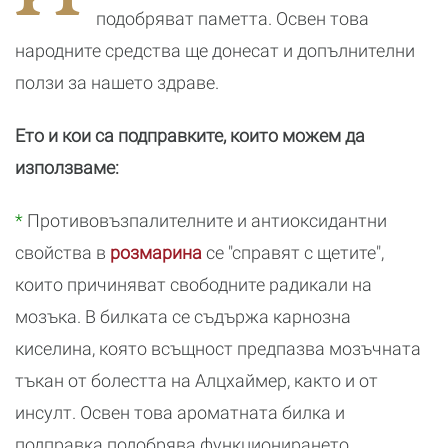
подобряват паметта. Освен това
народните средства ще донесат и допълнителни
ползи за нашето здраве.
Ето и кои са подправките, които можем да
използваме:
*
Противовъзпалителните и антиоксидантни
свойства в
розмарина
се "справят с щетите",
които причиняват свободните радикали на
мозъка. В билката се съдържа карнозна
киселина, която всъщност предпазва мозъчната
тъкан от болестта на Алцхаймер, както и от
инсулт. Освен това ароматната билка и
подправка подобрява функционирането