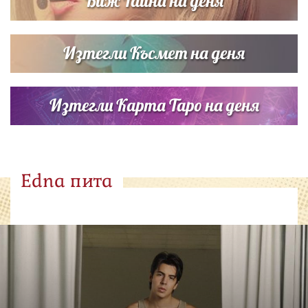
Виж Тайна на деня
Изтегли Късмет на деня
Изтегли Карта Таро на деня
Edna пита