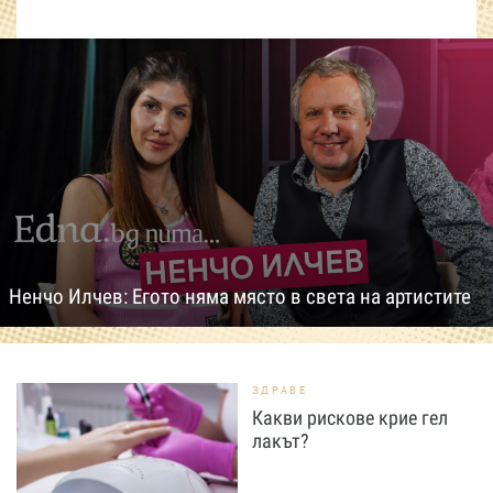
Ненчо Илчев: Егото няма място в света на артистите
ЗДРАВЕ
Какви рискове крие гел
лакът?