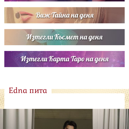
Виж Тайна на деня
Изтегли Късмет на деня
Изтегли Карта Таро на деня
Edna пита