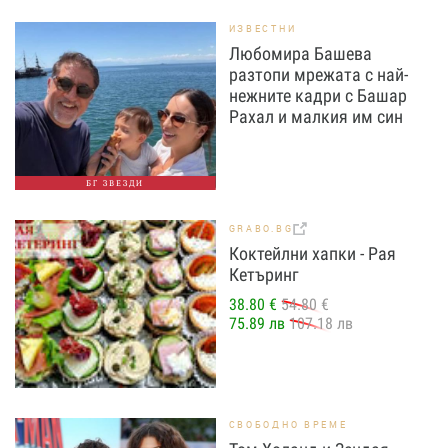
ИЗВЕСТНИ
Любомира Башева
разтопи мрежата с най-
нежните кадри с Башар
Рахал и малкия им син
БГ ЗВЕЗДИ
GRABO.BG
Коктейлни хапки - Рая
Кетъринг
38.80 €
54.80 €
75.89 лв
107.18 лв
СВОБОДНО ВРЕМЕ