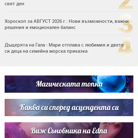
свят ден
Хороскоп за АВГУСТ 2026 г.: Нови възможности, важни
решения и емоционален баланс
Дъщерята на Гала - Мари отплава с любимия и двете
си деца на семейна морска приказка
„Тук сме най-щастливи“: Радина Кърджилова и Пламен
Димов издадоха своето любимо място
Магическата топка
Дъщерята на Тодор Батков вдигна сватба, Стоичков и
Братя Аргирови я изненадаха с песен
Каква си според асцендента си
Виж Съновника на Edna