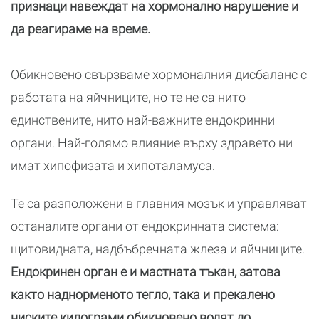
признаци навеждат на хормонално нарушение и
да реагираме на време.
Обикновено свързваме хормоналния дисбаланс с
работата на яйчниците, но те не са нито
единствените, нито най-важните ендокринни
органи. Най-голямо влияние върху здравето ни
имат хипофизата и хипоталамуса.
Те са разположени в главния мозък и управляват
останалите органи от ендокринната система:
щитовидната, надбъбречната жлеза и яйчниците.
Ендокринен орган е и мастната тъкан, затова
както наднорменото тегло, така и прекалено
ниските килограми обикновено водят до