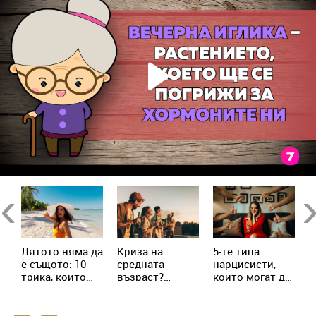
в
Previous
Ne
Лятото няма да
Криза на
5-те типа
М
е същото: 10
средната
нарцисисти,
„
трика, които
възраст?
които могат да
в
трябва да
Милениалите
присъстват в
с
знаеш
пренаписват
живота ни
х
правилата
всеки ден
с