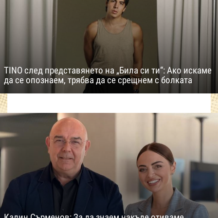
TINO след представянето на „Била си ти“: Ако искаме
да се опознаем, трябва да се срещнем с болката
Калин Сърменов: За да знаем накъде отиваме,