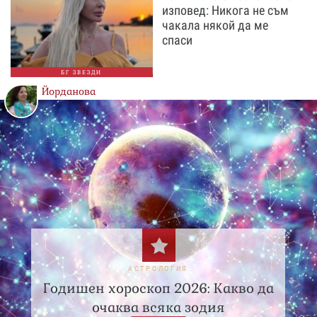
изповед: Никога не съм
чакала някой да ме
спаси
БГ ЗВЕЗДИ
Йорданова
АСТРОЛОГИЯ
Годишен хороскоп 2026: Какво да
очаква всяка зодия