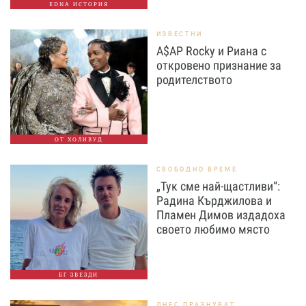
EDNA ИСТОРИЯ
ИЗВЕСТНИ
A$AP Rocky и Риана с
откровено признание за
родителството
ОТ ХОЛИВУД
СВОБОДНО ВРЕМЕ
„Тук сме най-щастливи“:
Радина Кърджилова и
Пламен Димов издадоха
своето любимо място
БГ ЗВЕЗДИ
ДНЕС ПРАЗНУВАТ