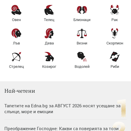
Овен
Телец
Близнаци
Рак
Лъв
Дева
Везни
Скорпион
Стрелец
Козирог
Водолей
Риби
Най-четени
Тапетите на Edna.bg за АВГУСТ 2026 носят усещане за
слънце, море и емоции
Преображение Господне: Какви са поверията за този