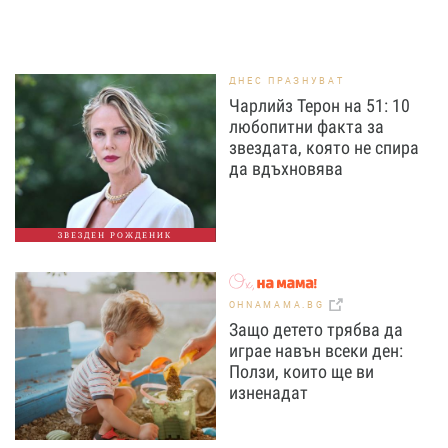
ДНЕС ПРАЗНУВАТ
Чарлийз Терон на 51: 10
любопитни факта за
звездата, която не спира
да вдъхновява
ЗВЕЗДЕН РОЖДЕНИК
OHNAMAMA.BG
Защо детето трябва да
играе навън всеки ден:
Ползи, които ще ви
изненадат