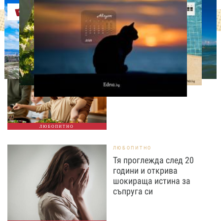
Оферти
ЛЮБОПИТНО
Тайната на добрата
вечеря не се крие в
сложната рецепта
ЛЮБОПИТНО
ЛЮБОПИТНО
Тя проглежда след 20
години и открива
шокираща истина за
съпруга си