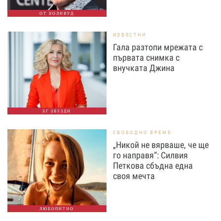
ОТ ХОЛИВУД
ИЗВЕСТНИ
Гала разтопи мрежата с
първата снимка с
внучката Джина
БГ ЗВЕЗДИ
СВОБОДНО ВРЕМЕ
„Никой не вярваше, че ще
го направя“: Силвия
Петкова сбъдна една
своя мечта
ЛЮБОПИТНО