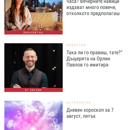
часа? Вечерните навици
издават много повече,
отколкото предполагаш
ЛЮБОПИТНО
ИЗВЕСТНИ
Така ли го правиш, тате?“
Дъщерята на Орлин
Павлов го имитира
БГ ЗВЕЗДИ
АСТРОЛОГИЯ
Дневен хороскоп за 7
август, петък