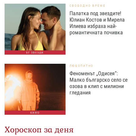
СВОБОДНО ВРЕМЕ
Палатка под звездите!
Юлиан Костов и Мирела
Илиева избраха най-
романтичната почивка
БГ ЗВЕЗДИ
ЛЮБОПИТНО
Феноменът „Одисея“:
Малко българско село се
озова в клип с милиони
гледания
КИНО
Хороскоп за деня