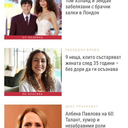
Том Холанд и Зендая
забелязани с брачни
халки в Лондон
ОТ ХОЛИВУД
СВОБОДНО ВРЕМЕ
9 неща, които състаряват
жената след 35 години –
без дори да ги осъзнава
ПО-КРАСИВА
ДНЕС ПРАЗНУВАТ
Албена Павлова на 60:
Талант, хумор и
незабравими роли