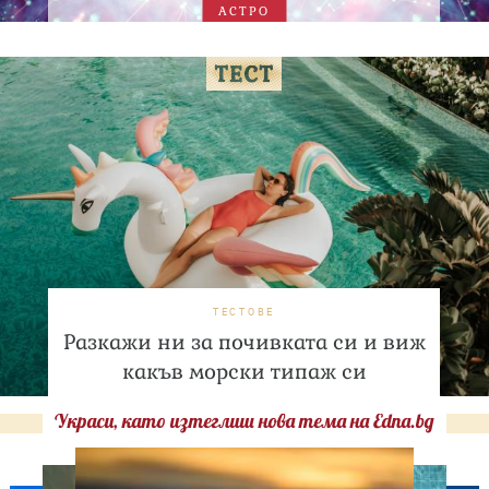
АСТРО
ТЕСТОВЕ
Разкажи ни за почивката си и виж
какъв морски типаж си
Украси, като изтеглиш нова тема на Edna.bg