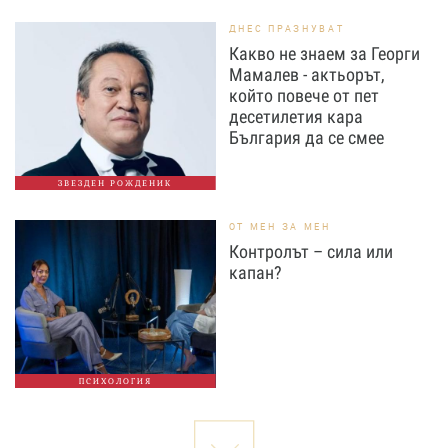
ДНЕС ПРАЗНУВАТ
Какво не знаем за Георги
Мамалев - актьорът,
който повече от пет
десетилетия кара
България да се смее
ЗВЕЗДЕН РОЖДЕНИК
ОТ МЕН ЗА МЕН
Контролът – сила или
капан?
ПСИХОЛОГИЯ