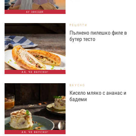
БГ ЗВЕЗДИ
РЕЦЕПТИ
Пълнено пилешко филе в
бутер тесто
АХ, ЧЕ ВКУСНО!
ВКУСНО
Кисело мляко с ананас и
бадеми
АХ, ЧЕ ВКУСНО!