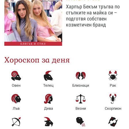
Харпър Бекъм тръгва по
стъпките на майка си –
подготвя собствен
козметичен бранд
БЛЯСЪК И СТИЛ
Хороскоп за деня
Овен
Телец
Близнаци
Рак
Лъв
Дева
Везни
Скорпион