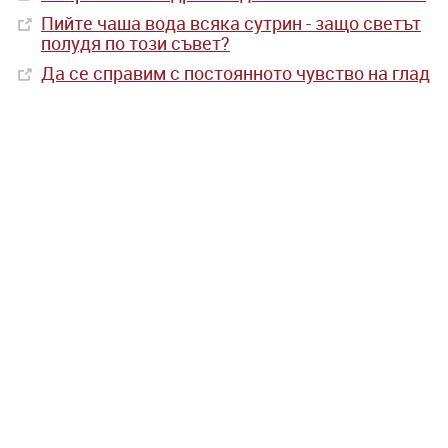
Пийте чаша вода всяка сутрин - защо светът
полудя по този съвет?
Да се справим с постоянното чувство на глад