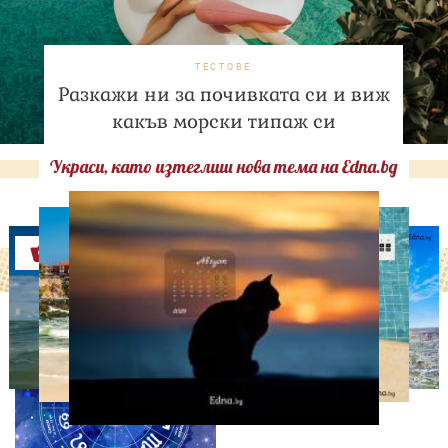
ТЕСТОВЕ
Разкажи ни за почивката си и виж
какъв морски типаж си
Украси, като изтеглиш нова тема на Edna.bg
Оферти
АСТРОЛОГИЯ
Дневен хороскоп за 6
август, четвъртък