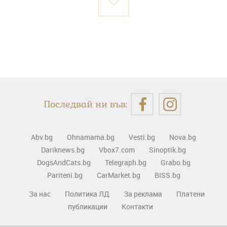
Последвай ни във:
Abv.bg
Ohnamama.bg
Vesti.bg
Nova.bg
Dariknews.bg
Vbox7.com
Sinoptik.bg
DogsAndCats.bg
Telegraph.bg
Grabo.bg
Pariteni.bg
CarMarket.bg
BISS.bg
За нас
Политика ЛД
За реклама
Платени
публикации
Контакти