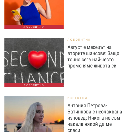
ЛЮБОПИТНО
ЛЮБОПИТНО
Август е месецът на
вторите шансове: Защо
точно сега най-често
променяме живота си
ЛЮБОПИТНО
ИЗВЕСТНИ
Антония Петрова-
Батинкова с неочаквана
изповед: Никога не съм
чакала някой да ме
спаси