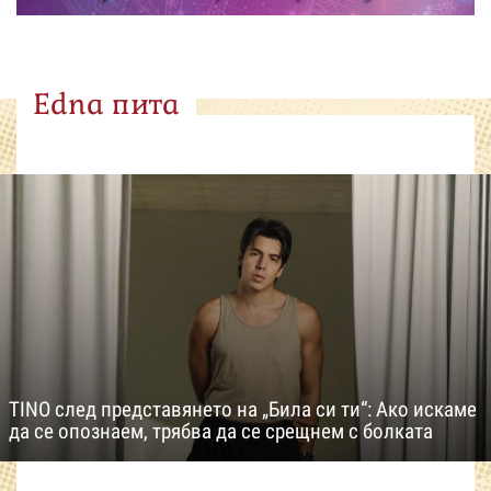
Edna пита
TINO след представянето на „Била си ти“: Ако искаме
да се опознаем, трябва да се срещнем с болката