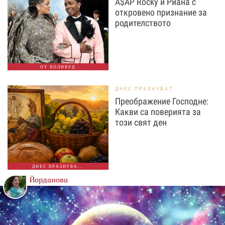
A$AP Rocky и Риана с
откровено признание за
родителството
ОТ ХОЛИВУД
ДНЕС ПРАЗНУВАТ
Преображение Господне:
Какви са поверията за
този свят ден
ДНЕС ПРАЗНУВА...
Йорданова