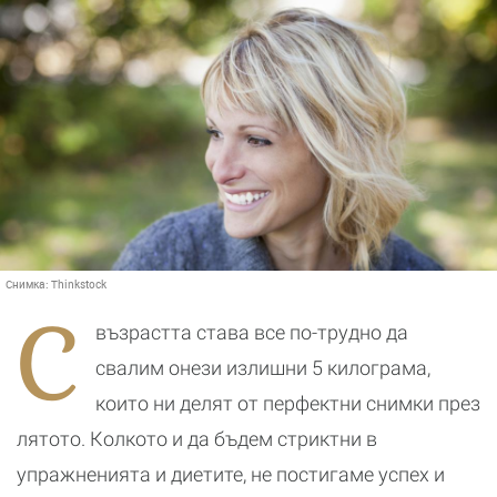
Снимка:
Thinkstock
С
възрастта става все по-трудно да
свалим онези излишни 5 килограма,
които ни делят от перфектни снимки през
лятото. Колкото и да бъдем стриктни в
упражненията и диетите, не постигаме успех и