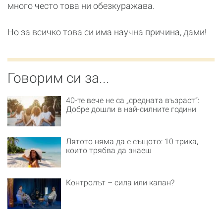
много често това ни обезкуражава.
Но за всичко това си има научна причина, дами!
Говорим си за...
40-те вече не са „средната възраст“:
Добре дошли в най-силните години
Лятото няма да е същото: 10 трика,
които трябва да знаеш
Контролът – сила или капан?