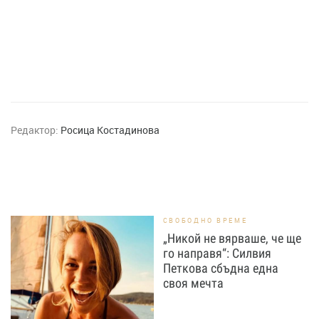
Редактор:
Росица Костадинова
СВОБОДНО ВРЕМЕ
„Никой не вярваше, че ще
го направя“: Силвия
Петкова сбъдна една
своя мечта