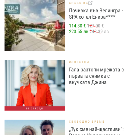
GRABO.BG
Почивка във Велингра -
SPA хотел Енира****
114.30 €
127.00 €
223.55 лв
248.39 лв
ИЗВЕСТНИ
Гала разтопи мрежата с
първата снимка с
внучката Джина
БГ ЗВЕЗДИ
СВОБОДНО ВРЕМЕ
„Тук сме най-щастливи“: