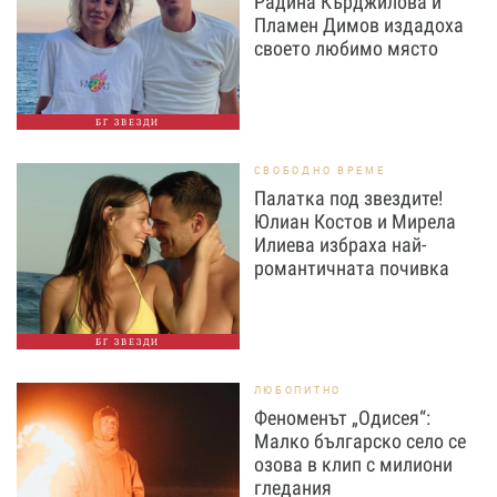
Радина Кърджилова и
Пламен Димов издадоха
своето любимо място
БГ ЗВЕЗДИ
СВОБОДНО ВРЕМЕ
Палатка под звездите!
Юлиан Костов и Мирела
Илиева избраха най-
романтичната почивка
БГ ЗВЕЗДИ
ЛЮБОПИТНО
Феноменът „Одисея“:
Малко българско село се
озова в клип с милиони
гледания