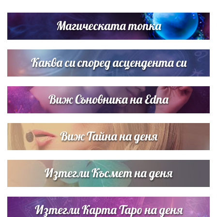
Дъщерята на Тодор Батков вдигна сватба, Стоичков и
Братя Аргирови я изненадаха с песен
Магическата топка
Дневен хороскоп за 6 август, четвъртък
Каква си според асцендента си
Виж Съновника на Edna
Виж Тайна на деня
Изтегли Късмет на деня
Изтегли Карта Таро на деня