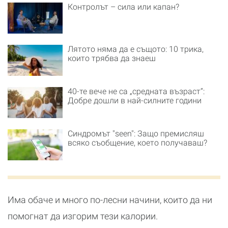
Контролът – сила или капан?
Лятото няма да е същото: 10 трика,
които трябва да знаеш
40-те вече не са „средната възраст“:
Добре дошли в най-силните години
Синдромът "seen": Защо премисляш
всяко съобщение, което получаваш?
Има обаче и много по-лесни начини, които да ни
помогнат да изгорим тези калории.