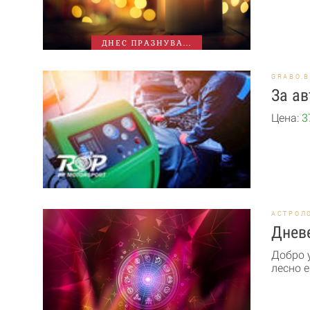
ДНЕС ПРАЗНУВА...
GRABO.
За ав
Цена:
3
АСТРОЛ
Дневе
Добро 
лесно е