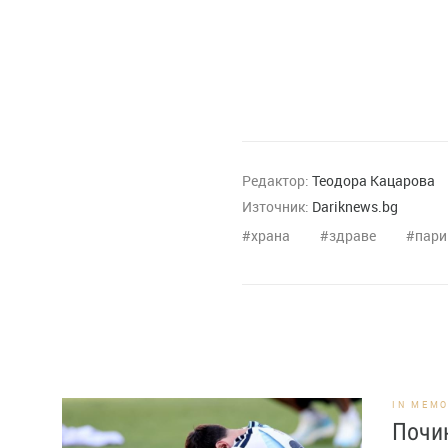
Редактор:
Теодора Кацарова
Източник:
Dariknews.bg
храна
здраве
пари
IN MEM
Почи