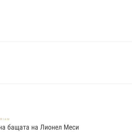
ORIAM
на бащата на Лионел Меси