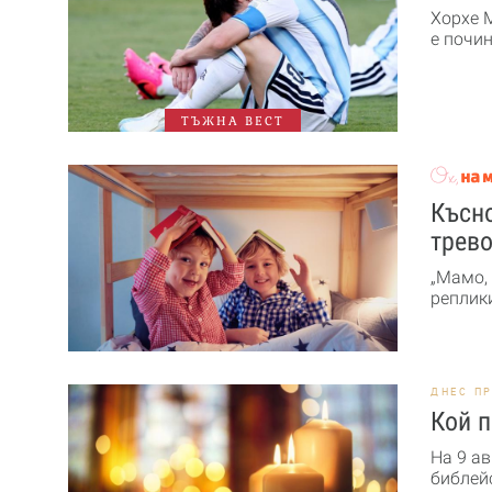
Хорхе 
е почин
ТЪЖНА ВЕСТ
Късно
трев
„Мамо, 
реплики
ДНЕС П
Кой п
На 9 а
библейс