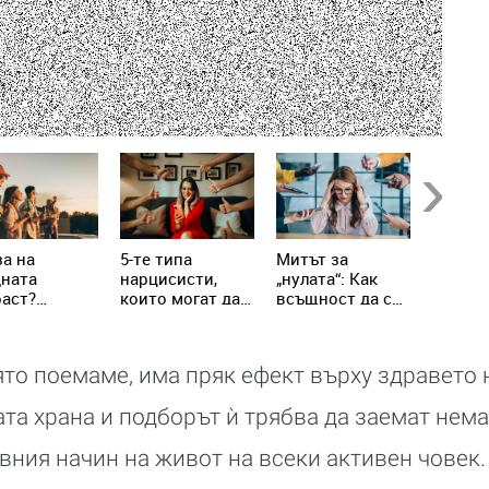
Next
а на
5-те типа
Митът за
Не яжт
дната
нарцисисти,
„нулата“: Как
храни 
аст?
които могат да
всъщност да се
настин
ениалите
присъстват в
справим с
грип!
написват
живота ни всеки
хроничния
вилата
ден
стрес
ято поемаме, има пряк ефект върху здравето 
та храна и подборът ѝ трябва да заемат нема
ния начин на живот на всеки активен човек.