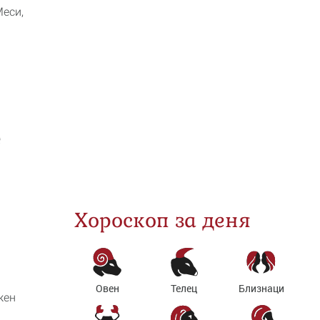
еси,
е
Хороскоп за деня
Овен
Телец
Близнаци
жен