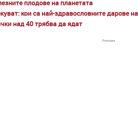
олезните плодове на планетата
екуват: кои са най-здравословните дарове н
ички над 40 трябва да ядат