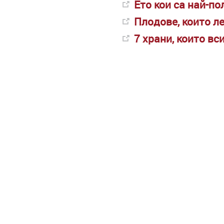
Ето кои са най-п
Плодове, които л
7 храни, които вс