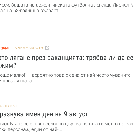
Меси, бащата на аржентинската футболна легенда Лионел М
ал на 68-годишна възраст...
OHNAMAMA.BG
то лягане през ваканцията: трябва ли да с
ожим?
още малко!“ – вероятно това е една от най-често чуваните
 през лятната ...
РАЗНУВАТ
разнува имен ден на 9 август
вгуст Българска православна църква почита паметта на ва
ки персонаж, един от най-...