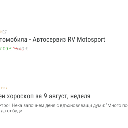
BG
томобила - Автосервиз RV Motosport
7.00 €
76.69 €
ОГИЯ
н хороскоп за 9 август, неделя
утро! Нека започнем деня с вдъхновяващи думи: "Много по
 да събуди...