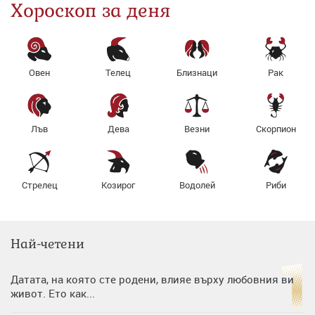
Хороскоп за деня
Овен
Телец
Близнаци
Рак
Лъв
Дева
Везни
Скорпион
Стрелец
Козирог
Водолей
Риби
Най-четени
Датата, на която сте родени, влияе върху любовния ви
живот. Ето как...