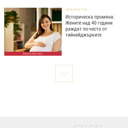
ЛЮБОПИТНО
Историческа промяна:
Жените над 40 години
раждат по-често от
тийнейджърките
ЛЮБОПИТНО