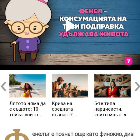
в
Previous
Ne
Лятото няма да
Криза на
5-те типа
М
е същото: 10
средната
нарцисисти,
„
трика, които
възраст?
които могат да
в
трябва да
Милениалите
присъстват в
с
знаеш
пренаписват
живота ни
х
правилата
всеки ден
с
енелът е познат още като финокио, див