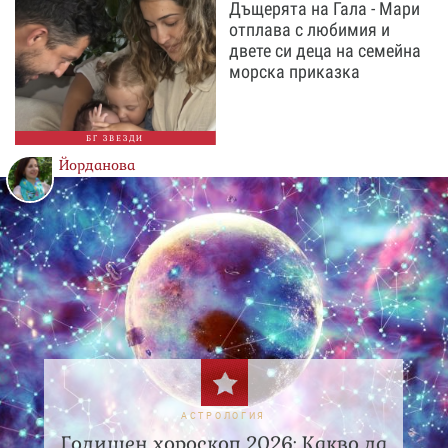
Дъщерята на Гала - Мари
отплава с любимия и
двете си деца на семейна
морска приказка
БГ ЗВЕЗДИ
Йорданова
АСТРОЛОГИЯ
Годишен хороскоп 2026: Какво да