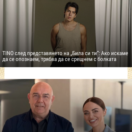
TINO след представянето на „Била си ти“: Ако искаме
да се опознаем, трябва да се срещнем с болката