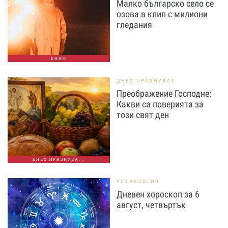
Малко българско село се
озова в клип с милиони
гледания
КИНО
ДНЕС ПРАЗНУВАТ
Преображение Господне:
Какви са поверията за
този свят ден
ДНЕС ПРАЗНУВА...
АСТРОЛОГИЯ
Дневен хороскоп за 6
август, четвъртък