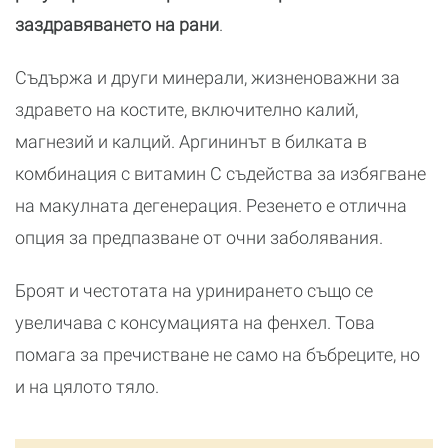
заздравяването на рани
.
Съдържа и други минерали, жизненоважни за
здравето на костите, включително калий,
магнезий и калций. Аргининът в билката в
комбинация с витамин С съдейства за избягване
на макулната дегенерация. Резенето е отлична
опция за предпазване от очни заболявания.
Броят и честотата на уринирането също се
увеличава с консумацията на фенхел. Това
помага за пречистване не само на бъбреците, но
и на цялото тяло.