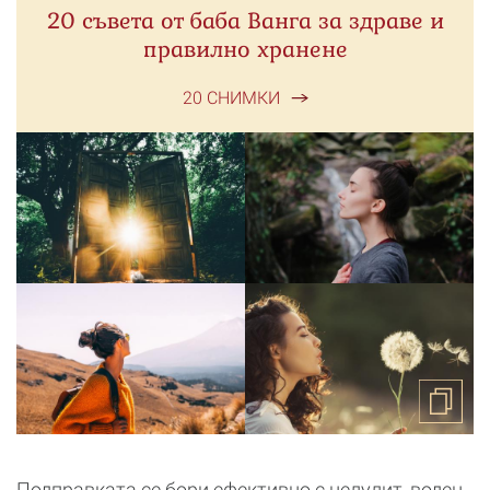
20 съвета от баба Ванга за здраве и
правилно хранене
20 СНИМКИ
Подправката се бори ефективно с целулит, воден