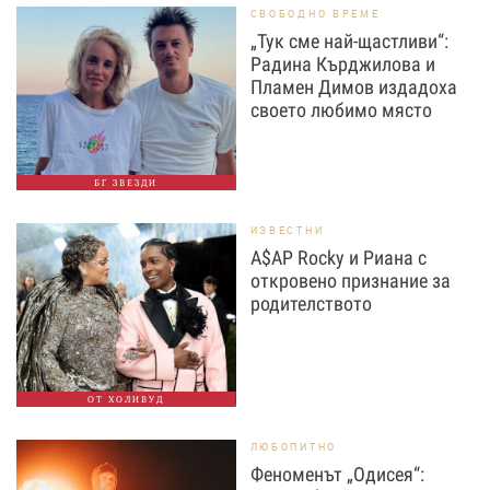
СВОБОДНО ВРЕМЕ
„Тук сме най-щастливи“:
Радина Кърджилова и
Пламен Димов издадоха
своето любимо място
БГ ЗВЕЗДИ
ИЗВЕСТНИ
A$AP Rocky и Риана с
откровено признание за
родителството
ОТ ХОЛИВУД
ЛЮБОПИТНО
Феноменът „Одисея“: