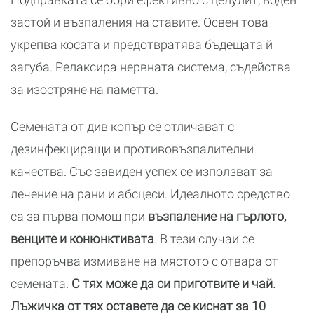
застой и възпаления на ставите. Освен това
укрепва косата и предотвратява бъдещата й
загуба. Релаксира нервната система, съдейства
за изостряне на паметта.
Семената от див копър се отличават с
дезинфекциращи и противовъзпалителни
качества. Със завиден успех се използват за
лечение на рани и абсцеси. Идеалното средство
са за първа помощ при
възпаление на гърлото,
венците и конюнктивата
. В тези случаи се
препоръчва измиване на мястото с отвара от
семената.
С тях може да си приготвите и чай.
Лъжичка от тях оставете да се киснат за 10