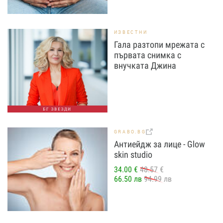
ИЗВЕСТНИ
Гала разтопи мрежата с
първата снимка с
внучката Джина
БГ ЗВЕЗДИ
GRABO.BG
Антиейдж за лице - Glow
skin studio
34.00 €
48.57 €
66.50 лв
94.99 лв