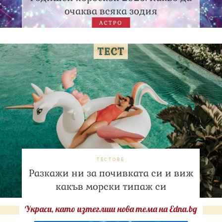
очаква всяка зодия
АСТРО
ТЕСТОВЕ
Разкажи ни за почивката си и виж
какъв морски типаж си
Украси, като изтеглиш нова тема на Edna.bg