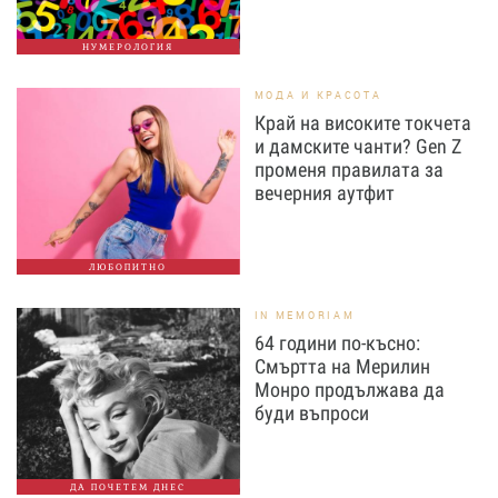
НУМЕРОЛОГИЯ
МОДА И КРАСОТА
Край на високите токчета
и дамските чанти? Gen Z
променя правилата за
вечерния аутфит
ЛЮБОПИТНО
IN MEMORIAM
64 години по-късно:
Смъртта на Мерилин
Монро продължава да
буди въпроси
ДА ПОЧЕТЕМ ДНЕС