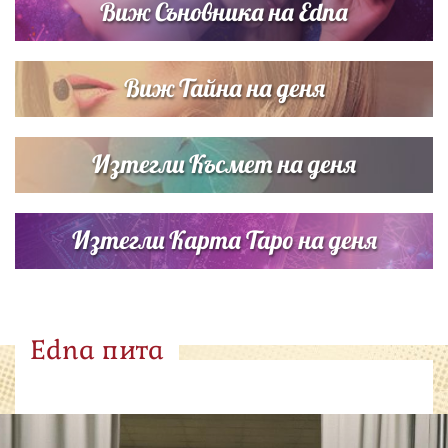
Виж Съновника на Edna
Виж Тайна на деня
Изтегли Късмет на деня
Изтегли Карта Таро на деня
Edna пита