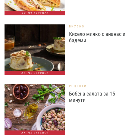
АХ, ЧЕ ВКУСНО!
ВКУСНО
Кисело мляко с ананас и
бадеми
АХ, ЧЕ ВКУСНО!
РЕЦЕПТИ
Бобена салата за 15
минути
АХ, ЧЕ ВКУСНО!