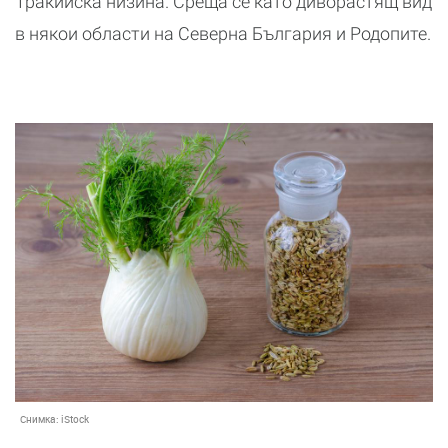
Тракийска низина. Среща се като диворастящ вид
в някои области на Северна България и Родопите.
Снимка:
iStock