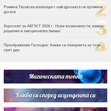
Ромина Тасевска изненада с най-дръзката си промяна
досега
Хороскоп за АВГУСТ 2026 г.: Нови възможности, важни
решения и емоционален баланс
Преображение Господне: Какви са поверията за този
свят ден
Дъщерята на Гала - Мари отплава с любимия и двете
си деца на семейна морска приказка
Магическата топка
Звездна ваканция в Майорка: Дженифър Анистън,
Кортни Кокс и Джим Къртис заедно на яхта
Каква си според асцендента си