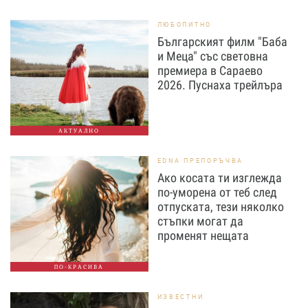
ЛЮБОПИТНО
Българският филм "Баба
и Меца" със световна
премиера в Сараево
2026. Пуснаха трейлъра
АКТУАЛНО
EDNA ПРЕПОРЪЧВА
Ако косата ти изглежда
по-уморена от теб след
отпуската, тези няколко
стъпки могат да
променят нещата
ПО-КРАСИВА
ИЗВЕСТНИ