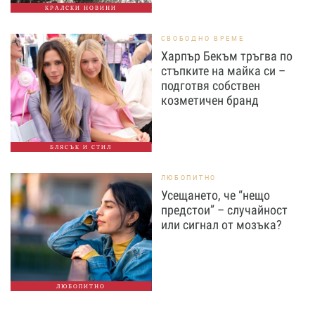
КРАЛСКИ НОВИНИ
СВОБОДНО ВРЕМЕ
Харпър Бекъм тръгва по
стъпките на майка си –
подготвя собствен
козметичен бранд
БЛЯСЪК И СТИЛ
ЛЮБОПИТНО
Усещането, че “нещо
предстои” – случайност
или сигнал от мозъка?
ЛЮБОПИТНО