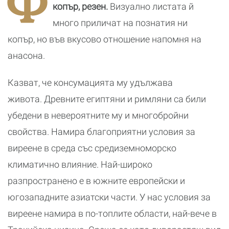
Ф
копър, резен.
Визуално листата й
много приличат на познатия ни
копър, но във вкусово отношение напомня на
анасона.
Казват, че консумацията му удължава
живота. Древните египтяни и римляни са били
убедени в невероятните му и многобройни
свойства. Намира благоприятни условия за
виреене в среда със средиземноморско
климатично влияние. Най-широко
разпространено е в южните европейски и
югозападните азиатски части. У нас условия за
виреене намира в по-топлите области, най-вече в