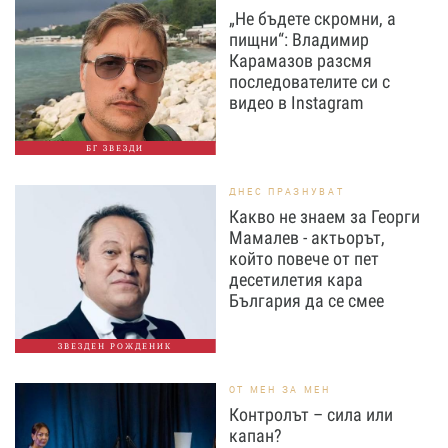
„Не бъдете скромни, а
пищни“: Владимир
Карамазов разсмя
последователите си с
видео в Instagram
БГ ЗВЕЗДИ
ДНЕС ПРАЗНУВАТ
Какво не знаем за Георги
Мамалев - актьорът,
който повече от пет
десетилетия кара
България да се смее
ЗВЕЗДЕН РОЖДЕНИК
ОТ МЕН ЗА МЕН
Контролът – сила или
капан?