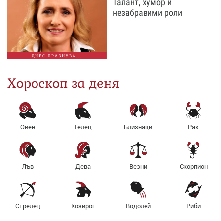
Талант, хумор и
незабравими роли
ДНЕС ПРАЗНУВА...
Хороскоп за деня
Овен
Телец
Близнаци
Рак
Лъв
Дева
Везни
Скорпион
Стрелец
Козирог
Водолей
Риби