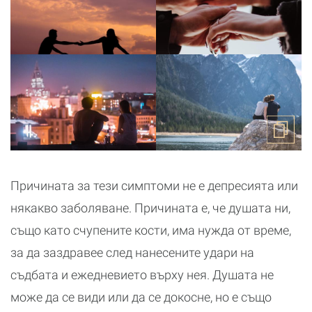
Причината за тези симптоми не е депресията или
някакво заболяване. Причината е, че душата ни,
също като счупените кости, има нужда от време,
за да заздравее след нанесените удари на
съдбата и ежедневието върху нея. Душата не
може да се види или да се докосне, но е също