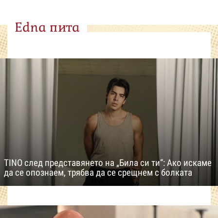
Edna пита
TINO след представянето на „Била си ти“: Ако искаме
да се опознаем, трябва да се срещнем с болката