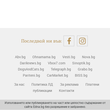
Последвай ни във:
Abv.bg
Ohnamama.bg
Vesti.bg
Nova.bg
Dariknews.bg
Vbox7.com
Sinoptik.bg
DogsAndCats.bg
Telegraph.bg
Grabo.bg
Pariteni.bg
CarMarket.bg
BISS.bg
За нас
Политика ЛД
За реклама
Платени
публикации
Контакти
Използването или публикуването на част или цялостно съдържание от
сайта Edna.bg без разрешение е забранено.