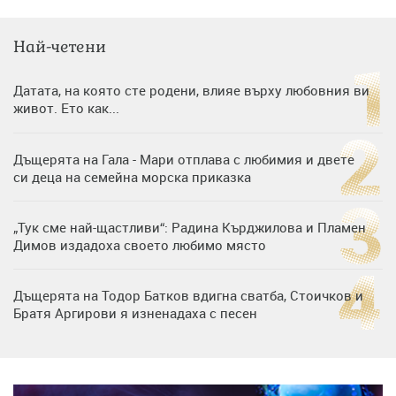
Най-четени
Датата, на която сте родени, влияе върху любовния ви
живот. Ето как...
Дъщерята на Гала - Мари отплава с любимия и двете
си деца на семейна морска приказка
„Тук сме най-щастливи“: Радина Кърджилова и Пламен
Димов издадоха своето любимо място
Дъщерята на Тодор Батков вдигна сватба, Стоичков и
Братя Аргирови я изненадаха с песен
Дневен хороскоп за 6 август, четвъртък