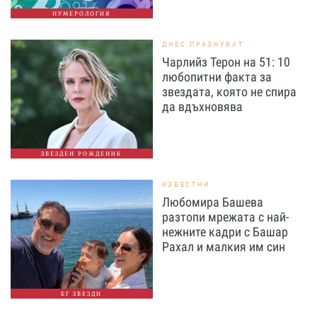
НУМЕРОЛОГИЯ
ДНЕС ПРАЗНУВАТ
Чарлийз Терон на 51: 10
любопитни факта за
звездата, която не спира
да вдъхновява
ЗВЕЗДЕН РОЖДЕНИК
ИЗВЕСТНИ
Любомира Башева
разтопи мрежата с най-
нежните кадри с Башар
Рахал и малкия им син
БГ ЗВЕЗДИ