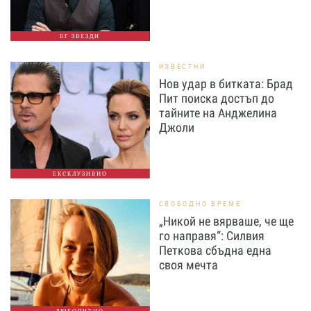
БГ ЗВЕЗДИ
ИЗВЕСТНИ
Нов удар в битката: Брад
Пит поиска достъп до
тайните на Анджелина
Джоли
ЕКСКЛУЗИВНО
СВОБОДНО ВРЕМЕ
„Никой не вярваше, че ще
го направя“: Силвия
Петкова сбъдна една
своя мечта
ЛЮБОПИТНО