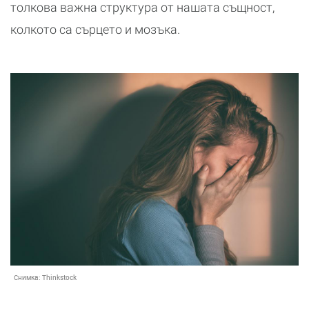
толкова важна структура от нашата същност,
колкото са сърцето и мозъка.
Снимка:
Thinkstock