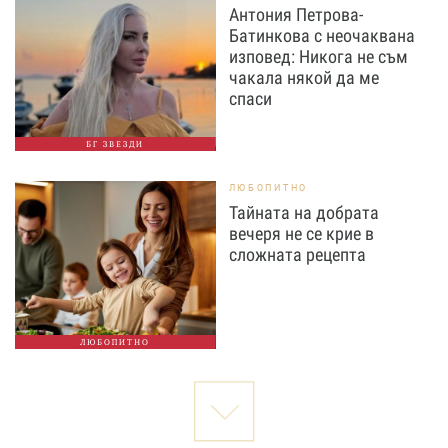
Антония Петрова-
Батинкова с неочаквана
изповед: Никога не съм
чакала някой да ме
спаси
БГ ЗВЕЗДИ
ЛЮБОПИТНО
Тайната на добрата
вечеря не се крие в
сложната рецепта
ЛЮБОПИТНО