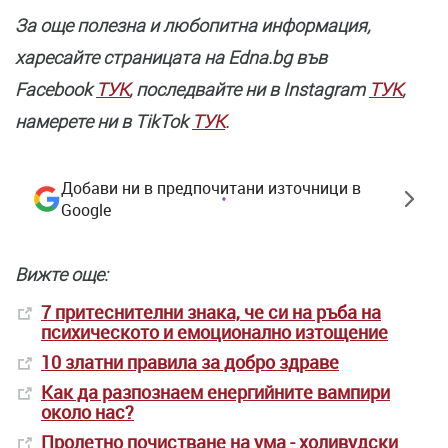
За още полезнa и любопитна информация,
харесайте страницата нa Edna.bg във
Facebook
ТУК
, последвайте ни в Instagram
ТУК
,
намерете ни в TikTok
ТУК
.
Добави ни в предпочитани източници в
Google
Вижте още:
7 притеснителни знака, че си на ръба на
психическото и емоционално изтощение
10 златни правила за добро здраве
Как да разпознаем енергийните вампири
около нас?
Пролетно почистване на ума - холивудски