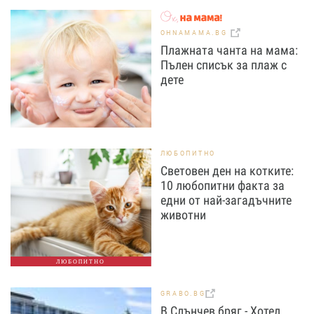
OHNAMAMA.BG
Плажната чанта на мама:
Пълен списък за плаж с
дете
ЛЮБОПИТНО
Световен ден на котките:
10 любопитни факта за
едни от най-загадъчните
животни
ЛЮБОПИТНО
GRABO.BG
В Слънчев бряг - Хотел