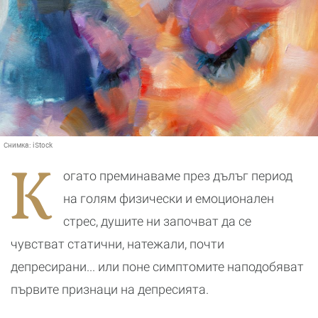
Снимка:
iStock
К
огато преминаваме през дълъг период
на голям физически и емоционален
стрес, душите ни започват да се
чувстват статични, натежали, почти
депресирани... или поне симптомите наподобяват
първите признаци на депресията.