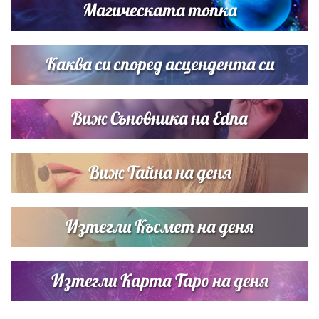
Магическата топка
Списъкът е ясен: Джей Ло и Риана във ВИП гостите на
сватбата на Роналдо
Каква си според асцендента си
Виж Съновника на Edna
Виж Тайна на деня
Изтегли Късмет на деня
Изтегли Карта Таро на деня