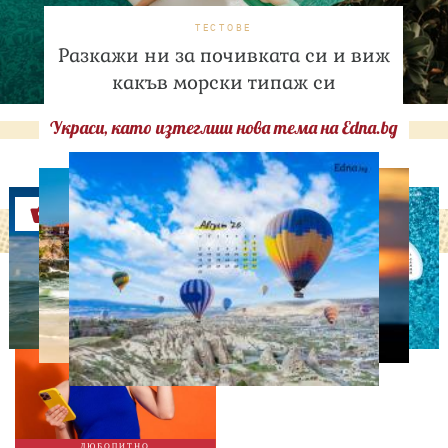
ТЕСТОВЕ
Разкажи ни за почивката си и виж
какъв морски типаж си
Украси, като изтеглиш нова тема на Edna.bg
Оферти
ЛЮБОПИТНО
ТЕСТ: Какво издава
телефонът ти за теб?
ЛЮБОПИТНО