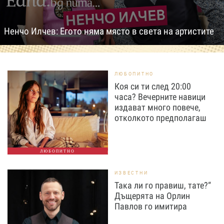
Ненчо Илчев: Егото няма място в света на артистите
ЛЮБОПИТНО
Коя си ти след 20:00
часа? Вечерните навици
издават много повече,
отколкото предполагаш
ЛЮБОПИТНО
ИЗВЕСТНИ
Така ли го правиш, тате?“
Дъщерята на Орлин
Павлов го имитира