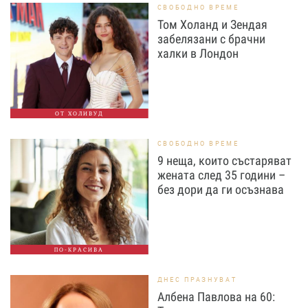
СВОБОДНО ВРЕМЕ
Том Холанд и Зендая
забелязани с брачни
халки в Лондон
ОТ ХОЛИВУД
СВОБОДНО ВРЕМЕ
9 неща, които състаряват
жената след 35 години –
без дори да ги осъзнава
ПО-КРАСИВА
ДНЕС ПРАЗНУВАТ
Албена Павлова на 60: