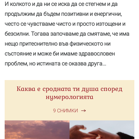
И колкото и да ни се иска да се стегнем и да
продължим да бъдем позитивни и енергични,
често се чувстваме чисто и просто изтощени и
безсилни. Тогава започваме да смятаме, че има
нещо притеснително във физическото ни
състояние и може би имаме здравословен
проблем, но истината се оказва друга...
Каква е сродната ти душа според
нумерологията
9 СНИМКИ