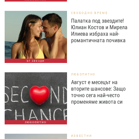
СВОБОДНО ВРЕМЕ
Палатка под звездите!
Юлиан Костов и Мирела
Илиева избраха най-
романтичната почивка
БГ ЗВЕЗДИ
ЛЮБОПИТНО
Август е месецът на
вторите шансове: Защо
точно сега най-често
променяме живота си
ЛЮБОПИТНО
ИЗВЕСТНИ