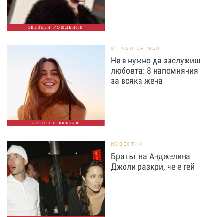
ЗВЕЗДЕН РОЖДЕНИК
ОТ МЕН ЗА МЕН
Не е нужно да заслужиш
любовта: 8 напомняния
за всяка жена
ЛЮБОВ И ВРЪЗКИ
ИЗВЕСТНИ
Братът на Анджелина
Джоли разкри, че е гей