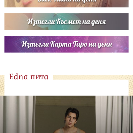
Изтегли Късмет на деня
Изтегли Карта Таро на деня
Edna пита