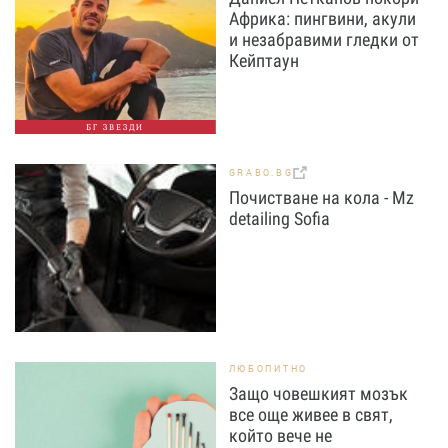
Африка: пингвини, акули
и незабравими гледки от
Кейптаун
БГ ЗВЕЗДИ
GRABO.BG
Почистване на кола - Mz
detailing Sofia
ЛЮБОПИТНО
Защо човешкият мозък
все още живее в свят,
който вече не