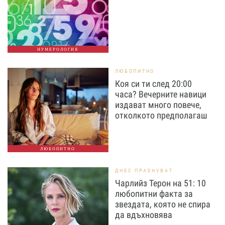
НУМЕРОЛОГИЯ
ЛЮБОПИТНО
Коя си ти след 20:00
часа? Вечерните навици
издават много повече,
отколкото предполагаш
ЛЮБОПИТНО
ДНЕС ПРАЗНУВАТ
Чарлийз Терон на 51: 10
любопитни факта за
звездата, която не спира
да вдъхновява