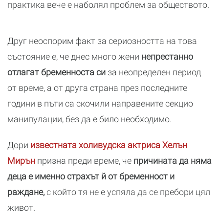
практика вече е наболял проблем за обществото.
Друг неоспорим факт за сериозността на това
състояние е, че днес много жени
непрестанно
отлагат бременноста си
за неопределен период
от време, а от друга страна през последните
години в пъти са скочили направените секцио
манипулации, без да е било необходимо.
Дори
известната холивудска актриса Хелън
Мирън
призна преди време, че
причината да няма
деца е именно страхът й от бременност и
раждане,
с който тя не е успяла да се пребори цял
живот.