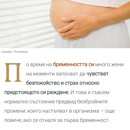
Снимка:
Thinkstock
П
о време на
бременността си
много жени
на моменти започват да
чувстват
безпокойство и страх относно
предстоящото си раждане.
И това е съвсем
нормално състояние предвид безбройните
промени, които настъпват в организма – още
повече, ако се отнася за първа бременност.