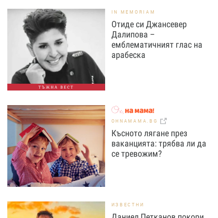
IN MEMORIAM
Отиде си Джансевер
Далипова –
емблематичният глас на
арабеска
ТЪЖНА ВЕСТ
OHNAMAMA.BG
Късното лягане през
ваканцията: трябва ли да
се тревожим?
ИЗВЕСТНИ
Даниел Петканов покори