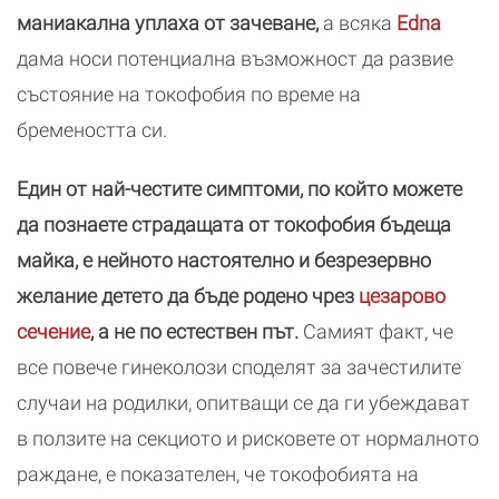
маниакална уплаха от зачеване,
а всяка
Edna
дама носи потенциална възможност да развие
състояние на токофобия по време на
бремеността си.
Един от най-честите симптоми, по който можете
да познаете страдащата от токофобия бъдеща
майка, е нейното настоятелно и безрезервно
желание детето да бъде родено чрез
цезарово
сечение
, а не по естествен път.
Самият факт, че
все повече гинеколози споделят за зачестилите
случаи на родилки, опитващи се да ги убеждават
в ползите на секциото и рисковете от нормалното
раждане, е показателен, че токофобията на