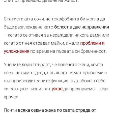
опит от предишно даване на живот.
Статистиката сочи, че токофобията би могла да
бъде разглеждана като
болест в
две направления
– когато се отнася за нераждали никога дами или
когато от нея страдат майки, имали
проблеми и
усложнения
по време на първата си бременност.
Учените дори твърдят, че повечето жени, които
все още нямат деца, всъщност нямат проблеми с
възпроизводителните функции, а дълбоко в себе
си всъщност изпитват
ужас
да предприемат тази
крачка.
Почти
всяка седма жена по света страда от