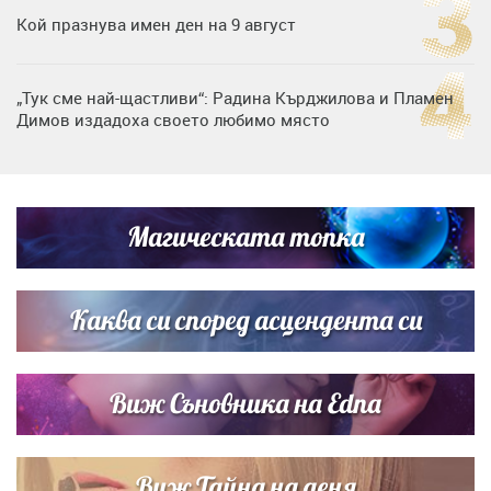
Кой празнува имен ден на 9 август
„Тук сме най-щастливи“: Радина Кърджилова и Пламен
Димов издадоха своето любимо място
Дъщерята на Тодор Батков вдигна сватба, Стоичков и
Братя Аргирови я изненадаха с песен
Магическата топка
Дневен хороскоп за 6 август, четвъртък
Каква си според асцендента си
Виж Съновника на Edna
Виж Тайна на деня