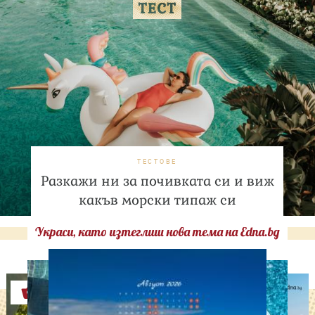
ТЕСТОВЕ
Разкажи ни за почивката си и виж
какъв морски типаж си
Украси, като изтеглиш нова тема на Edna.bg
Оферти