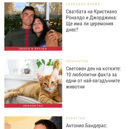
СВОБОДНО ВРЕМЕ
Сватбата на Кристиано
Роналдо и Джорджина:
Ще има ли церемония
днес?
ЛЮБОВ И ВРЪЗКИ
ЛЮБОПИТНО
Световен ден на котките:
10 любопитни факта за
едни от най-загадъчните
животни
ЛЮБОПИТНО
ИЗВЕСТНИ
Антонио Бандерас: