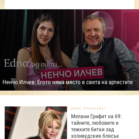
Ненчо Илчев: Егото няма място в света на артистите
ДНЕС ПРАЗНУВАТ
Мелани Грифит на 69:
тайните, любовите и
тежките битки зад
холивудския блясък