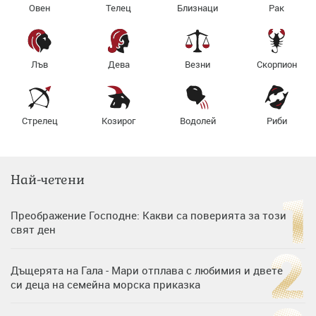
Овен
Телец
Близнаци
Рак
Лъв
Дева
Везни
Скорпион
Стрелец
Козирог
Водолей
Риби
Най-четени
Преображение Господне: Какви са поверията за този
свят ден
Дъщерята на Гала - Мари отплава с любимия и двете
си деца на семейна морска приказка