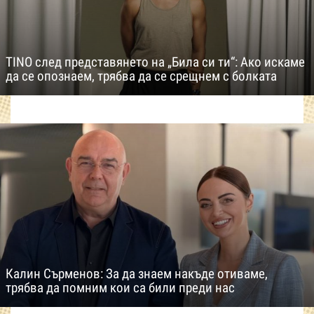
TINO след представянето на „Била си ти“: Ако искаме
да се опознаем, трябва да се срещнем с болката
Калин Сърменов: За да знаем накъде отиваме,
трябва да помним кои са били преди нас