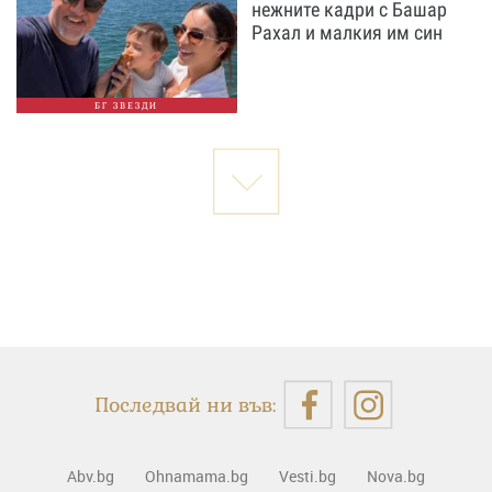
нежните кадри с Башар
Рахал и малкия им син
БГ ЗВЕЗДИ
Последвай ни във:
Abv.bg
Ohnamama.bg
Vesti.bg
Nova.bg