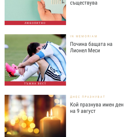
съществува
ЛЮБОПИТНО
IN MEMORIAM
Почина бащата на
Лионел Меси
ТЪЖНА ВЕСТ
ДНЕС ПРАЗНУВАТ
Кой празнува имен ден
на 9 август