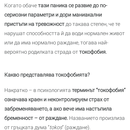
Когато обаче
тази паника се развие до по-
сериозни параметри и дори маниакални
пристъпи на тревожност
до такава степен, че те
нарушат способността й да води нормален живот
или да има нормално раждане, тогава най-
вероятно родилката страда от
токофобия.
Какво представлява токофобията?
Накратко – в психологията
терминът “токофобия”
означава краен и неконтролируем страх от
забременяването, а ако вече има настъпила
бременност – от раждане.
Названието произлиза
от гръцката дума “
tokos
” (раждане).