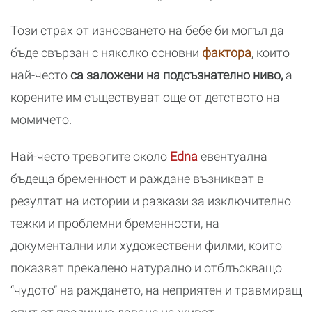
Този страх от износването на бебе би могъл да
бъде свързан с няколко основни
фактора
, които
най-често
са заложени на подсъзнателно ниво,
а
корените им съществуват още от детството на
момичето.
Най-често тревогите около
Edna
евентуална
бъдеща бременност и раждане възникват
в
резултат на истории и разкази за изключително
тежки и проблемни бременности, на
документални или художествени филми, които
показват прекалено натурално и отблъскващо
“чудото” на раждането, на неприятен и травмиращ