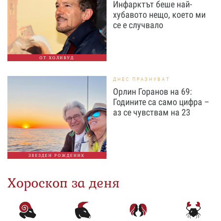
Инфарктът беше най-
хубавото нещо, което ми
се е случвало
ОТ ХОЛИВУД
ДНЕС ПРАЗНУВАТ
Орлин Горанов на 69:
Годините са само цифра –
аз се чувствам на 23
ЗВЕЗДЕН РОЖДЕНИК
Хороскоп за деня