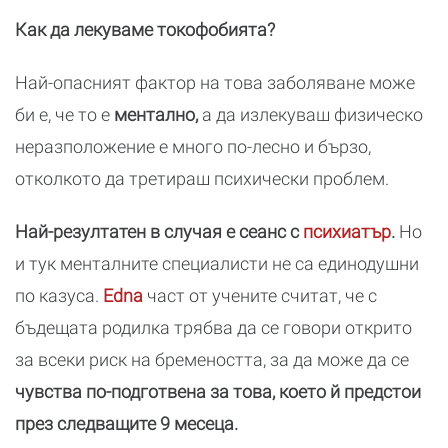
Как да лекуваме токофобията?
Най-опасният фактор на това заболяване може
би е, че то е
ментално,
а да излекуваш физическо
неразположение е много по-лесно и бързо,
отколкото да третираш психически проблем.
Най-резултатен в случая е сеанс с
психиатър
.
Но
и тук менталните специалисти не са единодушни
по казуса.
Edna
част от учените считат, че с
бъдещата родилка трябва да се говори открито
за всеки риск на бремеността, за да може да се
чувства по-подготвена за това, което й предстои
през следващите 9 месеца.