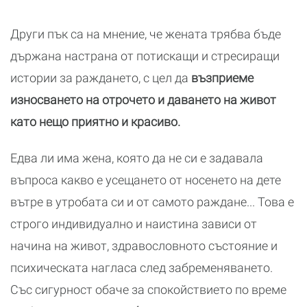
Други пък са на мнение, че жената трябва бъде
държана настрана от потискащи и стресиращи
истории за раждането, с цел да
възприеме
износването на отрочето и даването на живот
като нещо приятно и красиво.
Едва ли има жена, която да не си е задавала
въпроса какво е усещането от носенето на дете
вътре в утробата си и от самото раждане... Това е
строго индивидуално и наистина зависи от
начина на живот, здравословното състояние и
психическата нагласа след забременяването.
Със сигурност обаче за спокойствието по време