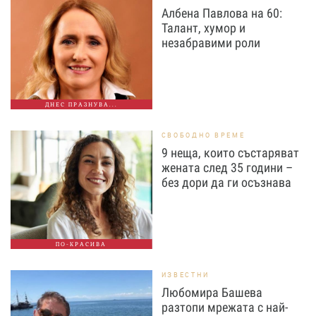
Албена Павлова на 60:
Талант, хумор и
незабравими роли
ДНЕС ПРАЗНУВА...
СВОБОДНО ВРЕМЕ
9 неща, които състаряват
жената след 35 години –
без дори да ги осъзнава
ПО-КРАСИВА
ИЗВЕСТНИ
Любомира Башева
разтопи мрежата с най-