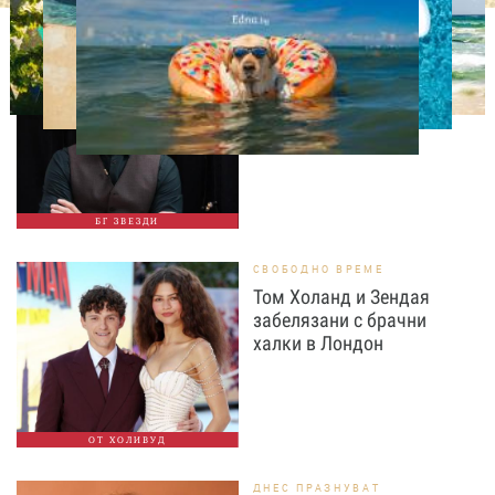
ИЗВЕСТНИ
Така ли го правиш, тате?“
Дъщерята на Орлин
Павлов го имитира
БГ ЗВЕЗДИ
СВОБОДНО ВРЕМЕ
Том Холанд и Зендая
забелязани с брачни
халки в Лондон
ОТ ХОЛИВУД
ДНЕС ПРАЗНУВАТ