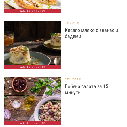
АХ, ЧЕ ВКУСНО!
ВКУСНО
Кисело мляко с ананас и
бадеми
АХ, ЧЕ ВКУСНО!
РЕЦЕПТИ
Бобена салата за 15
минути
АХ, ЧЕ ВКУСНО!