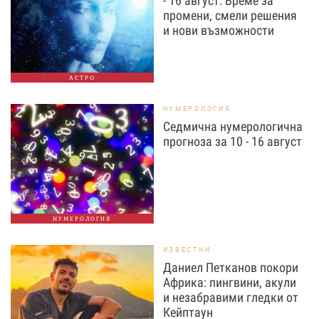
- 16 август: Време за
промени, смели решения
и нови възможности
АСТРО
НУМЕРОЛОГИЯ
Седмична нумерологична
прогноза за 10 - 16 август
НУМЕРОЛОГИЯ
ИЗВЕСТНИ
Даниел Петканов покори
Африка: пингвини, акули
и незабравими гледки от
Кейптаун