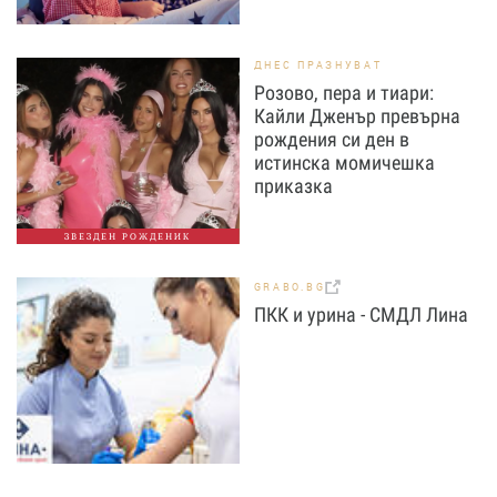
ДНЕС ПРАЗНУВАТ
Розово, пера и тиари:
Кайли Дженър превърна
рождения си ден в
истинска момичешка
приказка
ЗВЕЗДЕН РОЖДЕНИК
GRABO.BG
ПКК и урина - СМДЛ Лина