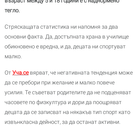
възраст между 5 и 18 години е с наднормено
тегло.
Стряскащата статистика ни напомня за два
основни факта. Да, достъпната храна в училище
обикновено е вредна, и да, децата ни спортуват
малко.
От
Уча.се
вярват, че негативната тенденция може
да се пребори при желание и малко повече
усилия. Те съветват родителите да не подценяват
часовете по физкултура и дори да поощряват
децата да се записват на някакъв тип спорт като
извънкласна дейност, за да останат активни.