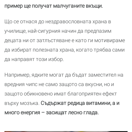
пример ще получат малчуганите вкъщи.
Що се отнася до нездравословната храна в
училище, най-сигурния начин да предпазим
децата ни от затлъстяване е като ги мотивираме
да избират полезната храна, когато трябва сами
да направят този избор.
Например, ядките могат да бъдат заместител на
вредния чипс не само защото са вкусни, но и
защото обикновено имат благоприятен ефект
върху мозъка.
Съдържат редица витамини, а и
много енергия – засищат лесно глада.