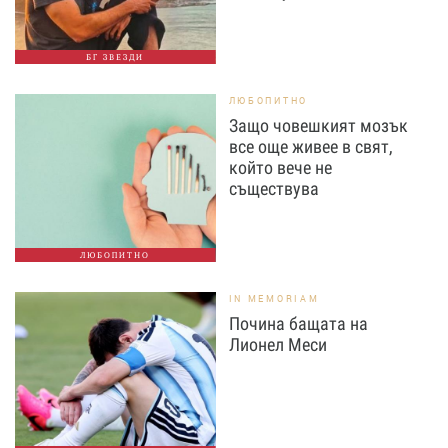
БГ ЗВЕЗДИ
ЛЮБОПИТНО
Защо човешкият мозък
все още живее в свят,
който вече не
съществува
ЛЮБОПИТНО
IN MEMORIAM
Почина бащата на
Лионел Меси