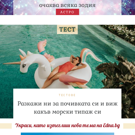
очаква всяка зодия
АСТРО
ТЕСТОВЕ
Разкажи ни за почивката си и виж
какъв морски типаж си
Украси, като изтеглиш нова тема на Edna.bg