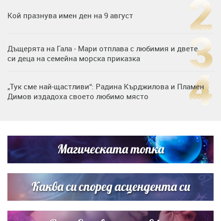
Кой празнува имен ден на 9 август
Дъщерята на Гала - Мари отплава с любимия и двете
си деца на семейна морска приказка
„Тук сме най-щастливи“: Радина Кърджилова и Пламен
Димов издадоха своето любимо място
Любомира Башева разтопи мрежата с най-нежните
кадри с Башар Рахал и малкия им син
Магическата топка
Дъщерята на Тодор Батков вдигна сватба, Стоичков и
Братя Аргирови я изненадаха с песен
Каква си според асцендента си