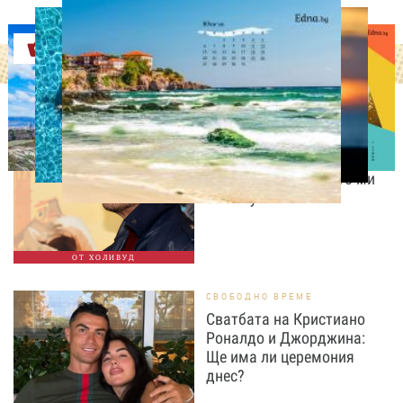
Оферти
ИЗВЕСТНИ
Антонио Бандерас:
Инфарктът беше най-
хубавото нещо, което ми
се е случвало
ОТ ХОЛИВУД
СВОБОДНО ВРЕМЕ
Сватбата на Кристиано
Роналдо и Джорджина:
Ще има ли церемония
днес?