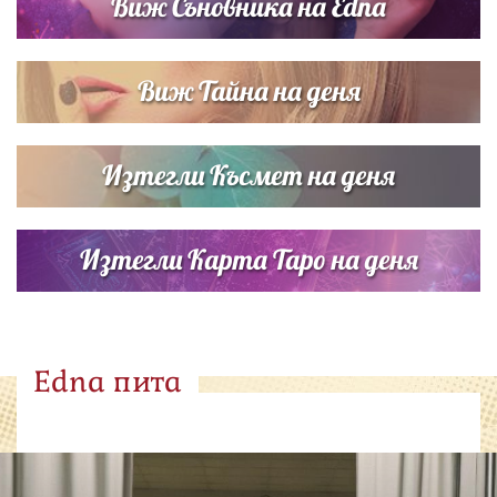
Виж Съновника на Edna
Виж Тайна на деня
Изтегли Късмет на деня
Изтегли Карта Таро на деня
Edna пита