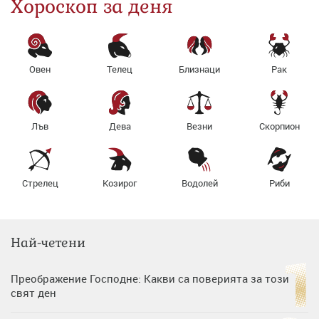
Хороскоп за деня
Овен
Телец
Близнаци
Рак
Лъв
Дева
Везни
Скорпион
Стрелец
Козирог
Водолей
Риби
Най-четени
Преображение Господне: Какви са поверията за този
свят ден