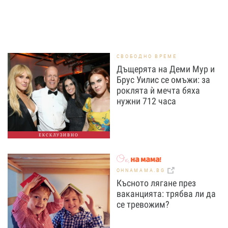
СВОБОДНО ВРЕМЕ
Дъщерята на Деми Мур и
Брус Уилис се омъжи: за
роклята ѝ мечта бяха
нужни 712 часа
ЕКСКЛУЗИВНО
OHNAMAMA.BG
Късното лягане през
ваканцията: трябва ли да
се тревожим?