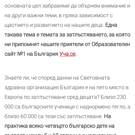
основната цел забравяме да обърнем внимание и
на други важни теми, в пряка зависимост с
щастието и развитието на нашите деца.
Една
такава тема е темата за затлъстяването, за която
ни припомнят нашите приятели от Образователен
сайт №1 на България
Уча.се
.
Знаете ли, че според данни на Световната
здравна организация България е на пето място в
Европа по затлъстяване сред децата? Близо 230
000 са българските ученици с наднормено тегло, а
близо 60 000 са тези със затлъстяване.
На
практика всяко четвърто българско дете на