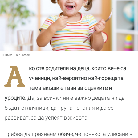
Снимка:
Thinkstock
А
ко сте родители на деца, които вече са
ученици, най-вероятно най-горещата
тема вкъщи е тази за оценките и
уроците.
Да, за всички ни е важно децата ни да
бъдат отличници, да трупат знания и да се
развиват, за да успеят в живота.
Трябва да признаем обаче, че понякога улисани в