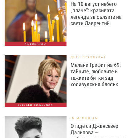
На 10 август небето
„плаче“: красивата
легенда за сълзите на
свети Лаврентий
ЛЮБОПИТНО
ДНЕС ПРАЗНУВАТ
Мелани Грифит на 69:
тайните, любовите и
тежките битки зад
холивудския блясък
ЗВЕЗДЕН РОЖДЕНИК
IN MEMORIAM
Отиде си Джансевер
Далипова –