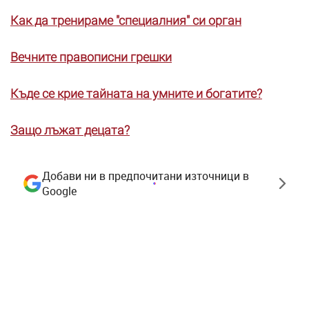
Как да тренираме "специалния" си орган
Вечните правописни грешки
Къде се крие тайната на умните и богатите?
Защо лъжат децата?
Добави ни в предпочитани източници в
Google