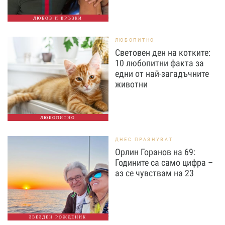
ЛЮБОВ И ВРЪЗКИ
ЛЮБОПИТНО
Световен ден на котките:
10 любопитни факта за
едни от най-загадъчните
животни
ЛЮБОПИТНО
ДНЕС ПРАЗНУВАТ
Орлин Горанов на 69:
Годините са само цифра –
аз се чувствам на 23
ЗВЕЗДЕН РОЖДЕНИК