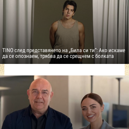
TINO след представянето на „Била си ти“: Ако искаме
да се опознаем, трябва да се срещнем с болката