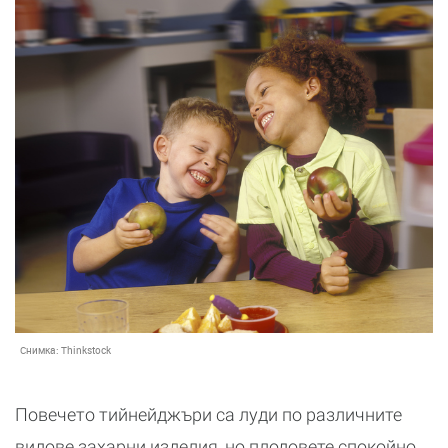
Снимка:
Thinkstock
Повечето тийнейджъри са луди по различните
видове захарни изделия, но плодовете спокойно