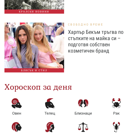
КРАЛСКИ НОВИНИ
СВОБОДНО ВРЕМЕ
Харпър Бекъм тръгва по
стъпките на майка си –
подготвя собствен
козметичен бранд
БЛЯСЪК И СТИЛ
Хороскоп за деня
Овен
Телец
Близнаци
Рак