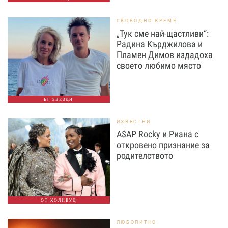
СВОБОДНО ВРЕМЕ
„Тук сме най-щастливи“:
Радина Кърджилова и
Пламен Димов издадоха
своето любимо място
БГ ЗВЕЗДИ
ИЗВЕСТНИ
A$AP Rocky и Риана с
откровено признание за
родителството
ОТ ХОЛИВУД
ЛЮБОПИТНО