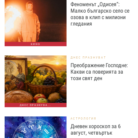
Феноменът „Одисея“:
Малко българско село се
озова в клип с милиони
гледания
КИНО
ДНЕС ПРАЗНУВАТ
Преображение Господне:
Какви са поверията за
този свят ден
ДНЕС ПРАЗНУВА...
АСТРОЛОГИЯ
Дневен хороскоп за 6
август, четвъртък