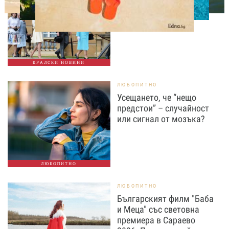
семейство
КРАЛСКИ НОВИНИ
ЛЮБОПИТНО
Усещането, че “нещо
предстои” – случайност
или сигнал от мозъка?
ЛЮБОПИТНО
ЛЮБОПИТНО
Българският филм "Баба
и Меца" със световна
премиера в Сараево