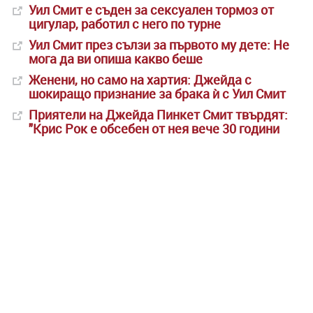
Уил Смит е съден за сексуален тормоз от
цигулар, работил с него по турне
Уил Смит през сълзи за първото му дете: Не
мога да ви опиша какво беше
Женени, но само на хартия: Джейда с
шокиращо признание за брака ѝ с Уил Смит
Приятели на Джейда Пинкет Смит твърдят:
"Крис Рок е обсебен от нея вече 30 години