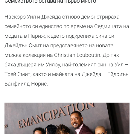
Семейството остава на първо място
Наскоро Уил и Джейда отново демонстрираха
семейното си единство по време на Седмицата на
модата в Париж, където подкрепиха сина си
Джейдън Смит на представянето на новата
мъжка колекция на Christian Louboutin. До тях
бяха дъщеря им Уилоу, най-големият син на Уил –
Трей Смит, както и майката на Джейда – Ейдриън
Банфийлд-Норис.