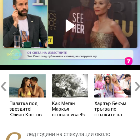
Previous
Ne
от
Палатка под
Как Меган
Харпър Бекъм
Н
звездите!
Маркъл
тръгва по
к
е
Юлиан Костов
отпразнува 45-
стъпките на
с
и Мирела
ия си рожден
майка си –
Илиева избраха
ден с принц
подготвя
най-
Хари
собствен
лед години на спекулации около
романтичната
козметичен