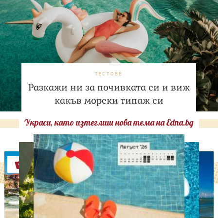
ТЕСТОВЕ
Разкажи ни за почивката си и виж
какъв морски типаж си
Украси, като изтеглиш нова тема на Edna.bg
Оферти
СВОБОДНО ВРЕМЕ
Ново бебе в кралското