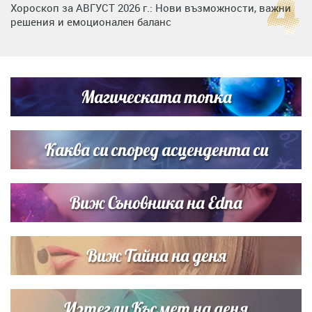
Хороскоп за АВГУСТ 2026 г.: Нови възможности, важни
решения и емоционален баланс
Дъщерята на Гала - Мари отплава с любимия и двете
си деца на семейна морска приказка
Магическата топка
Звездна ваканция в Майорка: Дженифър Анистън,
Кортни Кокс и Джим Къртис заедно на яхта
Каква си според асцендента си
Виж Съновника на Edna
Виж Тайна на деня
Изтегли Късмет на деня