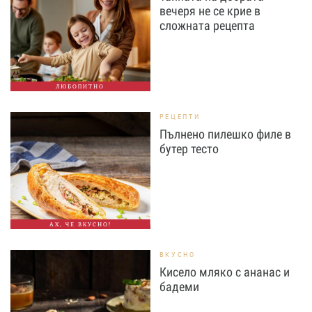
вечеря не се крие в
сложната рецепта
ЛЮБОПИТНО
РЕЦЕПТИ
Пълнено пилешко филе в
бутер тесто
АХ, ЧЕ ВКУСНО!
ВКУСНО
Кисело мляко с ананас и
бадеми