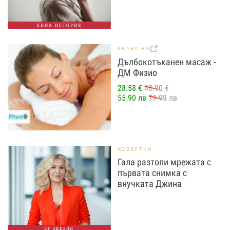
EDNA ИСТОРИЯ
GRABO.BG
Дълбокотъканен масаж -
ДМ Физио
28.58 €
40.90 €
55.90 лв
79.99 лв
ИЗВЕСТНИ
Гала разтопи мрежата с
първата снимка с
внучката Джина
БГ ЗВЕЗДИ