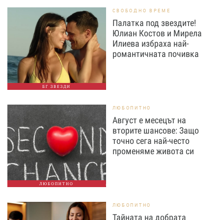
СВОБОДНО ВРЕМЕ
Палатка под звездите!
Юлиан Костов и Мирела
Илиева избраха най-
романтичната почивка
БГ ЗВЕЗДИ
ЛЮБОПИТНО
Август е месецът на
вторите шансове: Защо
точно сега най-често
променяме живота си
ЛЮБОПИТНО
ЛЮБОПИТНО
Тайната на добрата