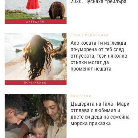
2026. Пуснаха трейлъра
АКТУАЛНО
EDNA ПРЕПОРЪЧВА
Ако косата ти изглежда
по-уморена от теб след
отпуската, тези няколко
стъпки могат да
променят нещата
ПО-КРАСИВА
ИЗВЕСТНИ
Дъщерята на Гала - Мари
отплава с любимия и
двете си деца на семейна
морска приказка