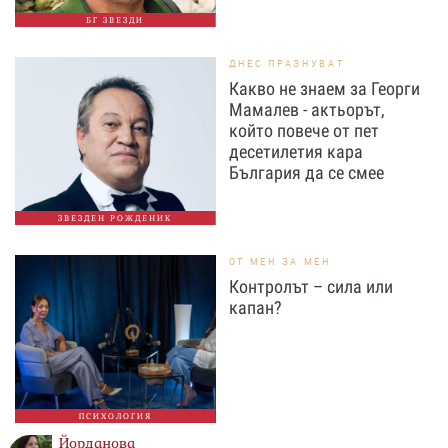
БГ ЗВЕЗДИ
ДНЕС ПРАЗНУВАТ
Какво не знаем за Георги
Мамалев - актьорът,
който повече от пет
десетилетия кара
България да се смее
ЗВЕЗДЕН РОЖДЕНИК
ОТ МЕН ЗА МЕН
Контролът – сила или
капан?
ПСИХОЛОГИЯ
Йорданова