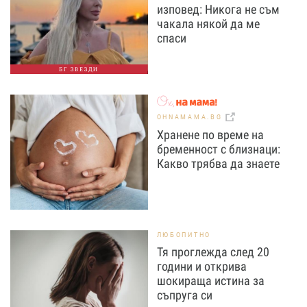
изповед: Никога не съм
чакала някой да ме
спаси
БГ ЗВЕЗДИ
OHNAMAMA.BG
Хранене по време на
бременност с близнаци:
Какво трябва да знаете
ЛЮБОПИТНО
Тя проглежда след 20
години и открива
шокираща истина за
съпруга си