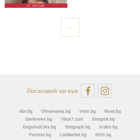
БГ ЗВЕЗДИ
Последвай ни във:
Abv.bg
Ohnamama.bg
Vesti.bg
Nova.bg
Dariknews.bg
Vbox7.com
Sinoptik.bg
DogsAndCats.bg
Telegraph.bg
Grabo.bg
Pariteni.bg
CarMarket.bg
BISS.bg