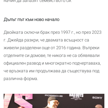
начин да запазят семейството си.
Дълъг път към ново начало
Двойката сключи брак през 1997 г., но през 2023
г. Джейда разкри, че двамата всъщност са
живели разделени още от 2016 година. Въпреки
отделните си домове, те никога не са обявявали
официален развод и многократно подчертаваха,
че връзката им продължава да съществува под
различна форма.