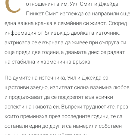
С
почивка
бранд
отношенията им, Уил Смит и Джейда
Пинкет Смит изглежда са направили още
една важна крачка в семейния си живот. Според
информация от близък до двойката източник,
актрисата се е върнала да живее при съпруга си
още преди две години, а двамата днес се радват
на стабилна и хармонична връзка.
По думите на източника, Уил и Джейда са
щастливи заедно, изпитват силна взаимна любов
и продължават да се подкрепят във всички
аспекти на живота си. Въпреки трудностите, през
които преминаха през последните години, те са
останали един до друг и са намерили собствен