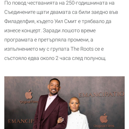
По повод честванията на 250-годишнината на
Съединените щати двамата са били заедно във
Филаделфия, където Уил Смит е трябвало да
изнесе концерт. Заради лошото време
програмата е претърпяла промени, а
изпълнението му с групата The Roots се е
състояло едва около 2 часа след полунощ.