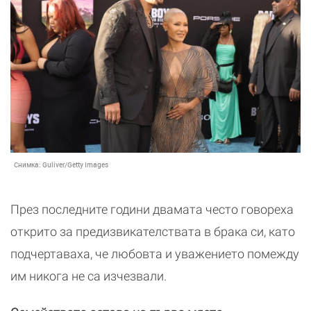
Снимка:
Guliver/Getty Images
През последните години двамата често говореха
открито за предизвикателствата в брака си, като
подчертаваха, че любовта и уважението помежду
им никога не са изчезвали.