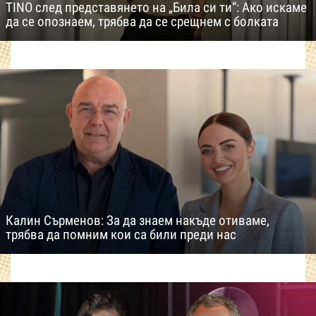
TINO след представянето на „Била си ти“: Ако искаме
да се опознаем, трябва да се срещнем с болката
Калин Сърменов: За да знаем накъде отиваме,
трябва да помним кои са били преди нас