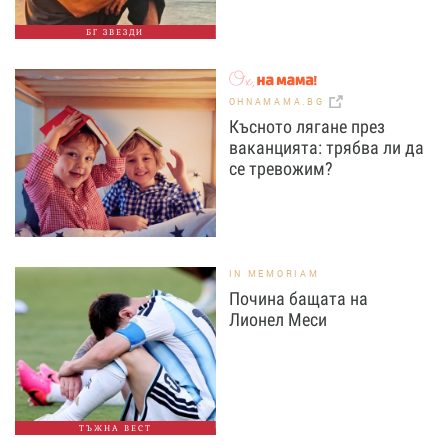
БГ ЗВЕЗДИ
OHNAMAMA.BG
Късното лягане през
ваканцията: трябва ли да
се тревожим?
IN MEMORIAM
Почина бащата на
Лионел Меси
ТЪЖНА ВЕСТ