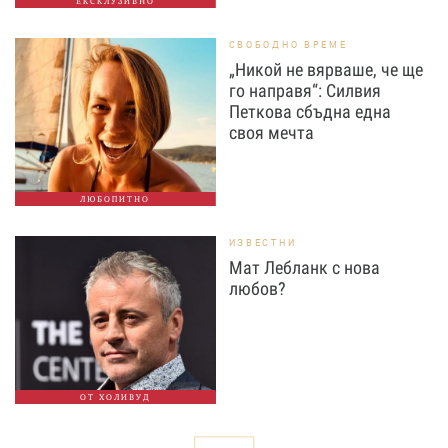
ЕКСКЛУЗИВНО
СВОБОДНО ВРЕМЕ
„Никой не вярваше, че ще
го направя“: Силвия
Петкова сбъдна една
своя мечта
ЛЮБОПИТНО
ИЗВЕСТНИ
Мат Лебланк с нова
любов?
ОТ ХОЛИВУД