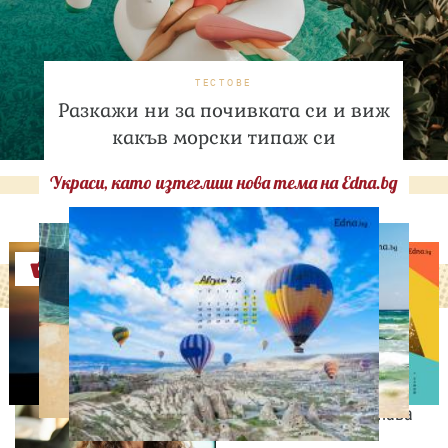
ТЕСТОВЕ
Разкажи ни за почивката си и виж
какъв морски типаж си
Украси, като изтеглиш нова тема на Edna.bg
Оферти
СВОБОДНО ВРЕМЕ
9 неща, които състаряват
жената след 35 години –
без дори да ги осъзнава