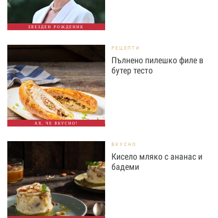
ЗВЕЗДЕН РОЖДЕНИК
РЕЦЕПТИ
Пълнено пилешко филе в
бутер тесто
АХ, ЧЕ ВКУСНО!
ВКУСНО
Кисело мляко с ананас и
бадеми