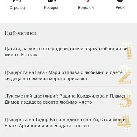
Стрелец
Козирог
Водолей
Риби
Най-четени
Датата, на която сте родени, влияе върху любовния ви
живот. Ето как...
Дъщерята на Гала - Мари отплава с любимия и двете
си деца на семейна морска приказка
„Тук сме най-щастливи“: Радина Кърджилова и Пламен
Димов издадоха своето любимо място
Дъщерята на Тодор Батков вдигна сватба, Стоичков и
Братя Аргирови я изненадаха с песен