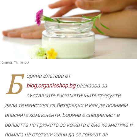
Снимка:
Thinkstock
Б
оряна Златева от
blog.organicshop.bg
разказва за
съставките в козметичните продукти,
дали те наистина са безвредни и как да познаем
опасните компоненти. Боряна е специалист в
областта на грижата за кожата с био козметика и
помага на стотици жени да се грижат за