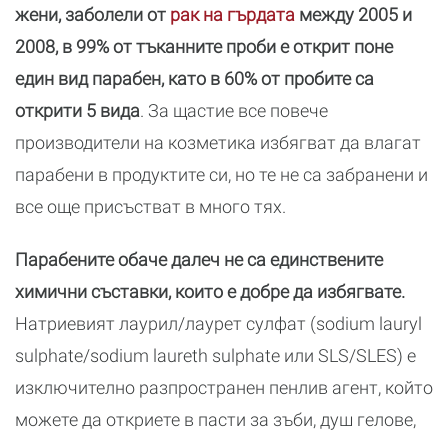
жени, заболели от
рак на гърдата
между 2005 и
2008, в 99% от тъканните проби е открит поне
един вид парабен, като в 60% от пробите са
открити 5 вида
. За щастие все повече
производители на козметика избягват да влагат
парабени в продуктите си, но те не са забранени и
все още присъстват в много тях.
Парабените обаче далеч не са единствените
химични съставки, които е добре да избягвате.
Натриевият лаурил/лаурет сулфат (sodium lauryl
sulphate/sodium laureth sulphate или SLS/SLES) е
изключително разпространен пенлив агент, който
можете да откриете в пасти за зъби, душ гелове,