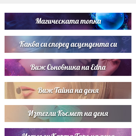
Дневен хороскоп за 6 август, четвъртък
Магическата топка
Списъкът е ясен: Джей Ло и Риана във ВИП гостите на
сватбата на Роналдо
Каква си според асцендента си
Виж Съновника на Edna
Виж Тайна на деня
Изтегли Късмет на деня