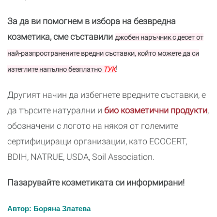
За да ви помогнем в избора на безвредна
козметика, сме съставили
джобен наръчник с десет от
най-разпространените вредни съставки, който можете да си
!
изтеглите напълно безплатно
ТУК
Другият начин да избегнете вредните съставки, е
да търсите натурални и
био козметични продукти
,
обозначени с логото на някоя от големите
сертифициращи организации, като ECOCERT,
BDIH, NATRUE, USDA, Soil Association.
Пазарувайте козметиката си информирани!
Автор: Боряна Златева