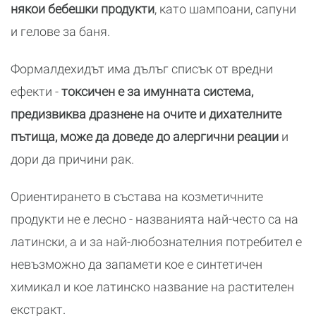
някои бебешки продукти
, като шампоани, сапуни
и гелове за баня.
Формалдехидът има дълъг списък от вредни
ефекти -
токсичен е за имунната система,
предизвиква дразнене на очите и дихателните
пътища, може да доведе до алергични реации
и
дори да причини рак.
Ориентирането в състава на козметичните
продукти не е лесно - названията най-често са на
латински, а и за най-любознателния потребител е
невъзможно да запамети кое е синтетичен
химикал и кое латинско название на растителен
екстракт.