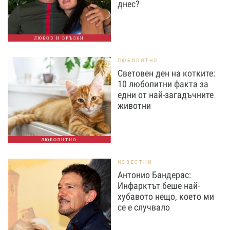
днес?
ЛЮБОВ И ВРЪЗКИ
ЛЮБОПИТНО
Световен ден на котките:
10 любопитни факта за
едни от най-загадъчните
животни
ЛЮБОПИТНО
ИЗВЕСТНИ
Антонио Бандерас:
Инфарктът беше най-
хубавото нещо, което ми
се е случвало