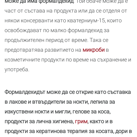
може да има формалдехид
. Той обаче може да е
част от състава на продукта или да се отделя от
някои консерванти като кватерниум-15, които
освобождават по малко формалдехид за
продължителен период от време. Така се
предотвратява развитието на
микроби
в
козметичните продукти по време на съхранение и
употреба.
Формалдехидът може да се открие като съставка
в лакове и втвърдители за нокти, лепила за
изкуствени нокти и мигли, гелове за коса,
продукти за лична хигиена,
грим
, както и в
продукти за кератинова терапия за косата, дори в