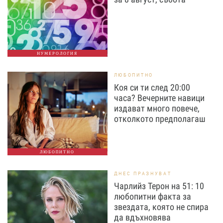
НУМЕРОЛОГИЯ
ЛЮБОПИТНО
Коя си ти след 20:00
часа? Вечерните навици
издават много повече,
отколкото предполагаш
ЛЮБОПИТНО
ДНЕС ПРАЗНУВАТ
Чарлийз Терон на 51: 10
любопитни факта за
звездата, която не спира
да вдъхновява