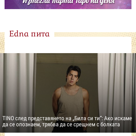
Изтегли Карта Таро на деня
Edna пита
TINO след представянето на „Била си ти“: Ако искаме
да се опознаем, трябва да се срещнем с болката