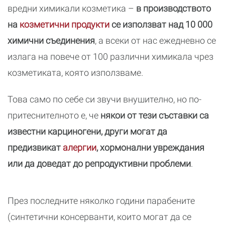
вредни химикали козметика –
в производството
на
козметични продукти
се използват над 10 000
химични съединения
, а всеки от нас ежедневно се
излага на повече от 100 различни химикала чрез
козметиката, която използваме.
Това само по себе си звучи внушително, но по-
притеснителното е, че
някои от тези съставки са
известни карциногени, други могат да
предизвикат
алергии
, хормонални увреждания
или да доведат до репродуктивни проблеми
.
През последните няколко години парабените
(синтетични консерванти, които могат да се