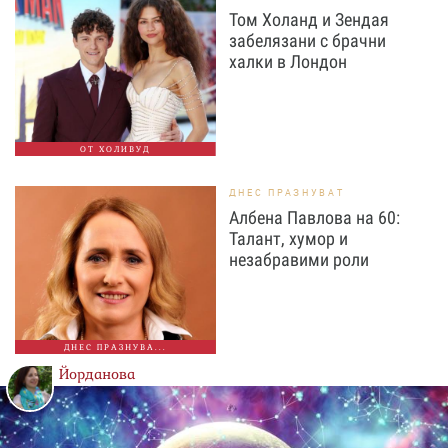
Том Холанд и Зендая
забелязани с брачни
халки в Лондон
ОТ ХОЛИВУД
ДНЕС ПРАЗНУВАТ
Албена Павлова на 60:
Талант, хумор и
незабравими роли
ДНЕС ПРАЗНУВА...
Йорданова