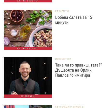
АХ, ЧЕ ВКУСНО!
РЕЦЕПТИ
Бобена салата за 15
минути
АХ, ЧЕ ВКУСНО!
ИЗВЕСТНИ
Така ли го правиш, тате?“
Дъщерята на Орлин
Павлов го имитира
БГ ЗВЕЗДИ
СВОБОДНО ВРЕМЕ