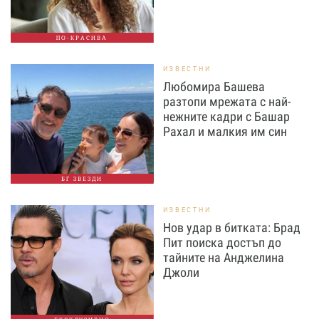
ПО-КРАСИВА
ИЗВЕСТНИ
Любомира Башева
разтопи мрежата с най-
нежните кадри с Башар
Рахал и малкия им син
БГ ЗВЕЗДИ
ИЗВЕСТНИ
Нов удар в битката: Брад
Пит поиска достъп до
тайните на Анджелина
Джоли