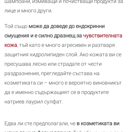
шампоани, измиващи и почистващи продукти за
лице и много други.
Той също
може да доведе до ендокринни
смущения и е силно дразнещ за
чувствителната
кожа
, тъй като е много агресивен и разтваря
защитния хидролипиден слой. Ако кожата ви се
пресушава лесно или страдате от чести
раздразнения, прегледайте състава на
козметиката си – много е вероятно виновникът
да е именно съдържащият се в продуктите
натриев лаурил сулфат.
Едва ли сте предполагали, че
в козметиката ви