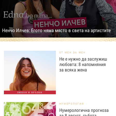
Ненчо Илчев: Егото няма място в света на артистите
ОТ МЕН ЗА МЕН
Не е нужно да заслужиш
любовта: 8 напомняния
за всяка жена
ЛЮБОВ И ВРЪЗКИ
НУМЕРОЛОГИЯ
Нумерологична прогноза
за 8 август, събота