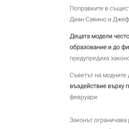
Поправките в същест
Диан Савино и Джеф 
Децата модели често
образование и до ф
предупредиха законо
Съветът на модните
въздействие върху 
февруари.
Законът ограничава 