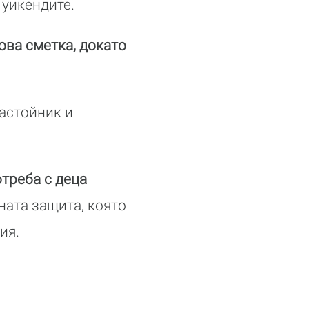
 уикендите.
ова сметка, докато
настойник и
треба с деца
ната защита, която
ция.