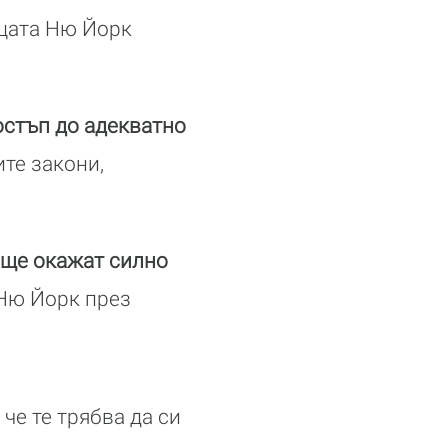
 щата Ню Йорк
остъп до адекватно
те закони,
 ще окажат силно
Ню Йорк през
че те трябва да си