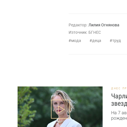
Редактор:
Лилия Огнянова
Източник:
БГНЕС
мода
деца
труд
ДНЕС П
Чарли
звезд
На 7 ав
рожден 