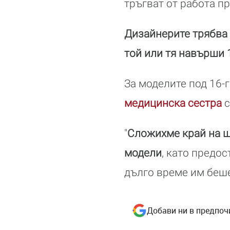
тръгват от работа пр
Дизайнерите трябва 
той или тя навърши 
За моделите под 16-
медицинска сестра
с
"
Сложихме край на ш
модели
, като предо
дълго време им беше
Добави ни в предпоч