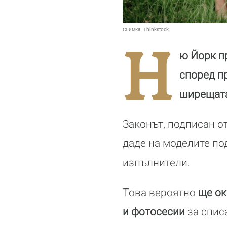
Снимка:
Thinkstock
Н
ю Йорк п
според п
ширещата
Законът, подписан о
даде на моделите по
изпълнители.
Това вероятно
ще ок
и фотосесии
за спис