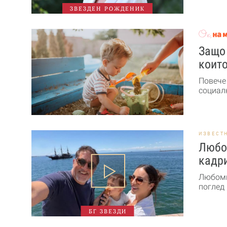
ЗВЕЗДЕН РОЖДЕНИК
Защо 
които
Повече
социалн
ИЗВЕСТ
Любо
кадри
Любоми
поглед 
БГ ЗВЕЗДИ