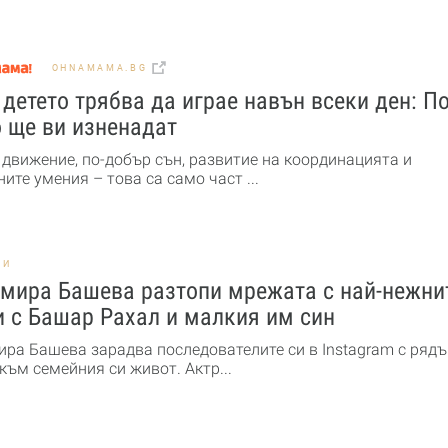
OHNAMAMA.BG
детето трябва да играе навън всеки ден: По
 ще ви изненадат
 движение, по-добър сън, развитие на координацията и
ите умения – това са само част ...
НИ
мира Башева разтопи мрежата с най-нежни
 с Башар Рахал и малкия им син
ра Башева зарадва последователите си в Instagram с рядъ
към семейния си живот. Актр...