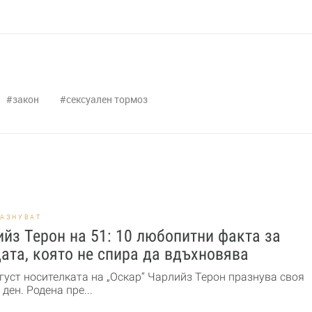
закон
сексуален тормоз
РАЗНУВАТ
йз Терон на 51: 10 любопитни факта за
ата, която не спира да вдъхновява
густ носителката на „Оскар“ Чарлийз Терон празнува своя
ден. Родена пре...