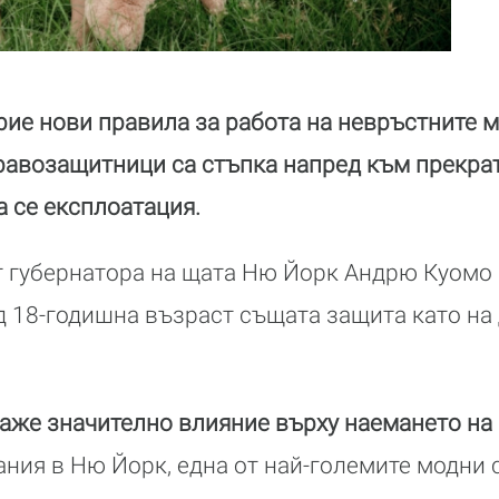
рие нови правила за работа на невръстните м
равозащитници са стъпка напред към прекра
 се експлоатация.
т губернатора на щата Ню Йорк Андрю Куомо
д 18-годишна възраст същата защита като на
аже значително влияние върху наемането на
ания в Ню Йорк, една от най-големите модни с