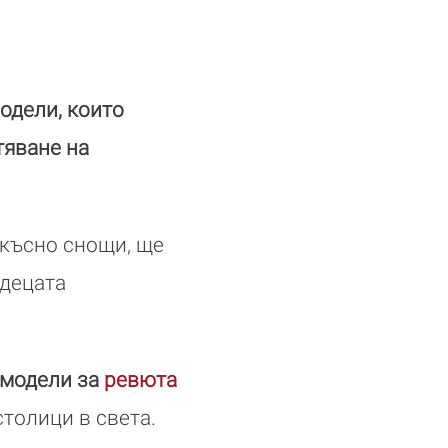
одели, които
тяване на
 късно снощи, ще
 децата
 модели за
ревюта
толици в света.