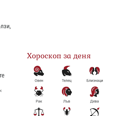
лзи,
Хороскоп за деня
те
Овен
Телец
Близнаци
к
Рак
Лъв
Дева