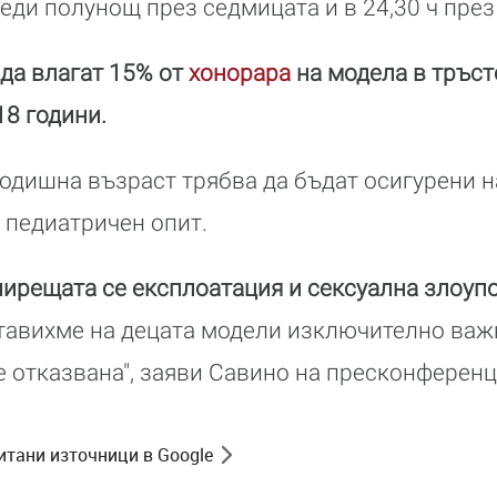
еди полунощ през седмицата и в 24,30 ч през
да влагат 15% от
хонорара
на модела в тръст
18 години.
годишна възраст трябва да бъдат осигурени 
 педиатричен опит.
ирещата се експлоатация и сексуална злоупо
ставихме на децата модели изключително важ
 отказвана", заяви Савино на пресконферен
итани източници в Google