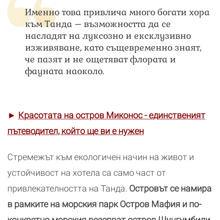
Именно това привлича много богати хора
към Танда – възможността да се
насладят на луксозно и ексклузивно
изживяване, като същевременно знаят,
че пазят и не ощетяват флората и
фауната наоколо.
►
Красотата на остров Миконос - единственият
пътеводител, който ще ви е нужен
Стремежът към екологичен начин на живот и
устойчивост на хотела са само част от
привлекателността на Танда.
Островът се намира
в рамките на морския парк Остров Мафия и по-
конкретно морския резерват остров Шунгумбили,