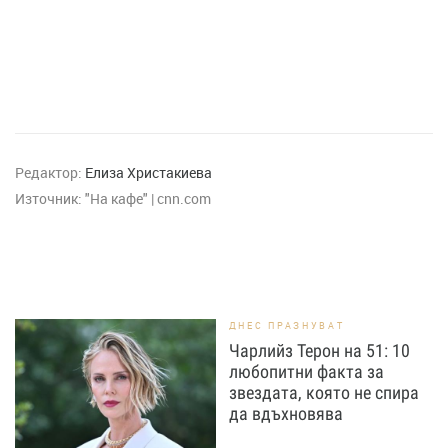
Редактор:
Елиза Христакиева
Източник:
"На кафе" | cnn.com
ДНЕС ПРАЗНУВАТ
Чарлийз Терон на 51: 10
любопитни факта за
звездата, която не спира
да вдъхновява