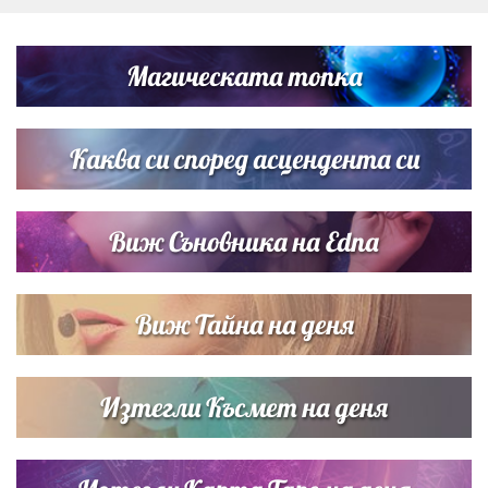
Дъщерята на Тодор Батков вдигна сватба, Стоичков и
Братя Аргирови я изненадаха с песен
Магическата топка
Дневен хороскоп за 6 август, четвъртък
Каква си според асцендента си
Виж Съновника на Edna
Виж Тайна на деня
Изтегли Късмет на деня