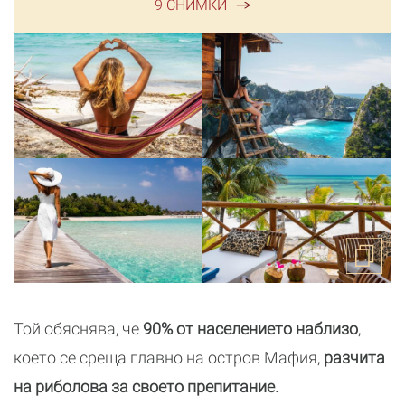
9 СНИМКИ
Той обяснява, че
90% от населението наблизо
,
което се среща главно на остров Мафия,
разчита
на риболова за своето препитание.