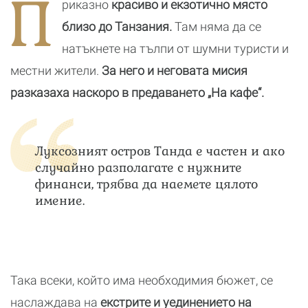
П
риказно
красиво и екзотично място
романтичната
к
почивка
б
близо до Танзания.
Там няма да се
натъкнете на тълпи от шумни туристи и
местни жители.
За него и неговата мисия
разказаха наскоро в предаването „На кафе“.
Луксозният остров Танда е частен и ако
случайно разполагате с нужните
финанси, трябва да наемете цялото
имение.
Така всеки, който има необходимия бюжет, се
наслаждава на
екстрите и уединението на