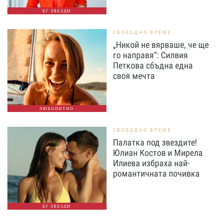
БГ ЗВЕЗДИ
СВОБОДНО ВРЕМЕ
„Никой не вярваше, че ще
го направя“: Силвия
Петкова сбъдна една
своя мечта
ЛЮБОПИТНО
СВОБОДНО ВРЕМЕ
Палатка под звездите!
Юлиан Костов и Мирела
Илиева избраха най-
романтичната почивка
БГ ЗВЕЗДИ