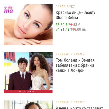
GRABO.BG
Красиво лице - Beauty
Studio Selina
38.30 €
71.58 €
74.91 лв
140.00 лв
СВОБОДНО ВРЕМЕ
Том Холанд и Зендая
забелязани с брачни
халки в Лондон
ОТ ХОЛИВУД
СВОБОДНО ВРЕМЕ
9 неща, които състаряват