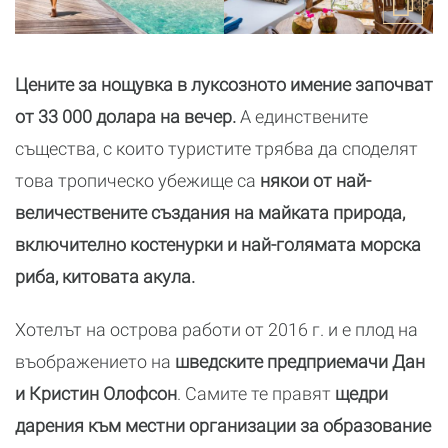
Цените за нощувка в луксозното имение започват
от 33 000 долара на вечер.
А единствените
същества, с които туристите трябва да споделят
това тропическо убежище са
някои от най-
величествените създания на майката природа,
включително костенурки и най-голямата морска
риба, китовата акула.
Хотелът на острова работи от 2016 г. и е плод на
въображението на
шведските предприемачи Дан
и Кристин Олофсон
. Самите те правят
щедри
дарения към местни организации за образование