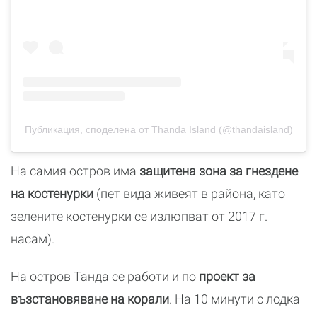
Публикация, споделена от Thanda Island (@thandaisland)
На самия остров има
защитена зона за гнездене
на костенурки
(пет вида живеят в района, като
зелените костенурки се излюпват от 2017 г.
насам).
На остров Танда се работи и по
проект за
възстановяване на корали
. На 10 минути с лодка