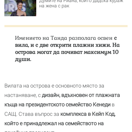
Думите на Риана, които дадоха кураж
на жена с рак
Имението на Танда разполага освен
с
вила, и с две открити плажни хижи. На
острова могат да почиват максимум 10
души.
Вилата на острова е основното място за
настаняване, с
дизайн, вдъхновен от плажната
къща на президентското семейство Кенеди
в
САЩ. Става въпрос за
комплекса в Кейп Код,
който е принадлежал на семейството на