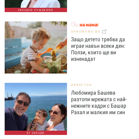
ЗВЕЗДЕН РОЖДЕНИК
OHNAMAMA.BG
Защо детето трябва да
играе навън всеки ден:
Ползи, които ще ви
изненадат
ИЗВЕСТНИ
Любомира Башева
разтопи мрежата с най-
нежните кадри с Башар
Рахал и малкия им син
БГ ЗВЕЗДИ