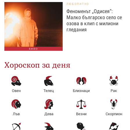
ЛЮБОПИТНО
Феноменът „Одисея“:
Малко българско село се
озова в клип с милиони
гледания
КИНО
Хороскоп за деня
Овен
Телец
Близнаци
Рак
Лъв
Дева
Везни
Скорпион