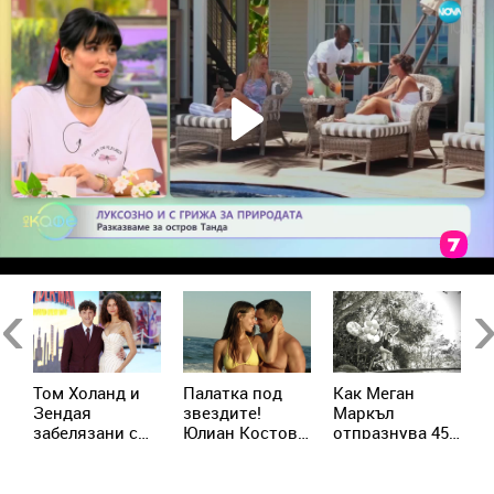
Previous
Ne
Том Холанд и
Палатка под
Как Меган
Х
Зендая
звездите!
Маркъл
т
забелязани с
Юлиан Костов
отпразнува 45-
с
до
брачни халки в
и Мирела
ия си рожден
м
а
Лондон
Илиева избраха
ден с принц
п
най-
Хари
с