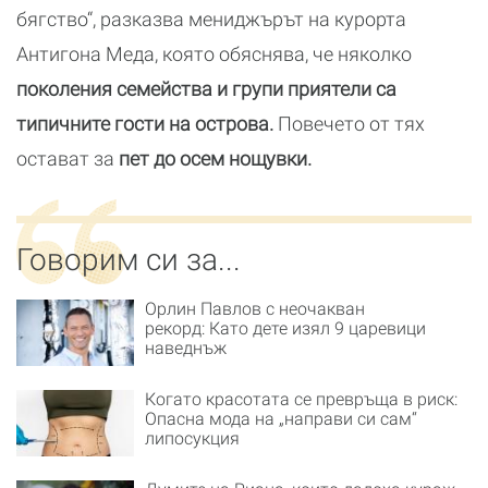
бягство“, разказва мениджърът на курорта
Антигона Меда, която обяснява, че няколко
поколения семейства и групи приятели са
типичните гости на острова.
Повечето от тях
остават за
пет до осем нощувки.
Говорим си за...
Орлин Павлов с неочакван
рекорд: Като дете изял 9 царевици
наведнъж
Когато красотата се превръща в риск:
Опасна мода на „направи си сам“
липосукция