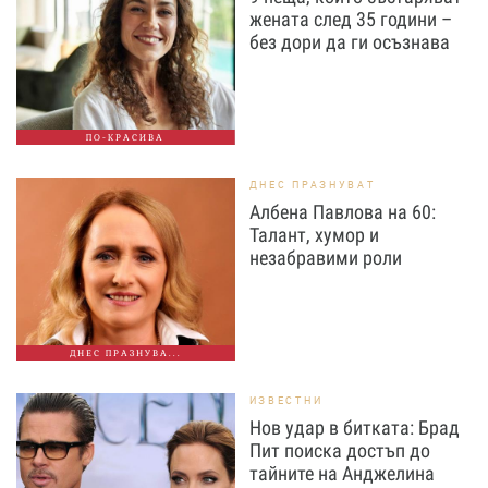
жената след 35 години –
без дори да ги осъзнава
ПО-КРАСИВА
ДНЕС ПРАЗНУВАТ
Албена Павлова на 60:
Талант, хумор и
незабравими роли
ДНЕС ПРАЗНУВА...
ИЗВЕСТНИ
Нов удар в битката: Брад
Пит поиска достъп до
тайните на Анджелина