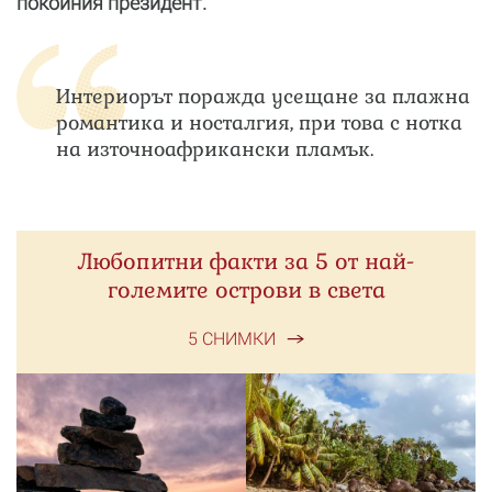
покойния президент.
Интериорът поражда усещане за плажна
романтика и носталгия, при това с нотка
на източноафрикански пламък.
Любопитни факти за 5 от най-
големите острови в света
5 СНИМКИ