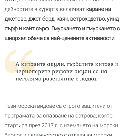
дейностите в курорта включват
каране на
джетове, джет борд, каяк, ветроходство, уинд
сърф и кайт сърф. Гмуркането и гмуркането с
шнорхел обаче са най-ценените активности
.
А китовите акули, гърбатите китове и
черноперите рифови акули са на
неголямо разстояние с лодка.
Тези морски видове са строго защитени от
програмата за опазване на острова, която
стартира през 2017 г. с наемането на морски
биолог и партньорство с отдела за морски