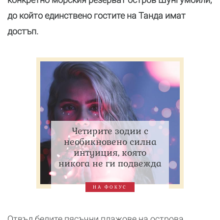
до който единствено гостите на Танда имат
достъп.
Четирите зодии с
необикновено силна
интуиция, която
никога не ги подвежда
НА ФОКУС
Отвъд белите пясъчни плажове на острова,