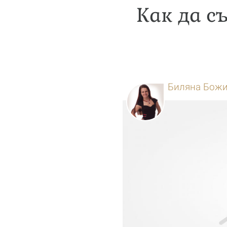
Как да с
Биляна Бож