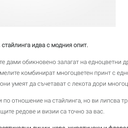
 стайлинга идва с модния опит.
е дами обикновено залагат на едноцветни др
мелите комбинират многоцветен принт с едно
они умеят да съчетават с лекота дори многоц
 по отношение на стайлинга, но ви липсва тр
щите редове и визии са точно за вас.