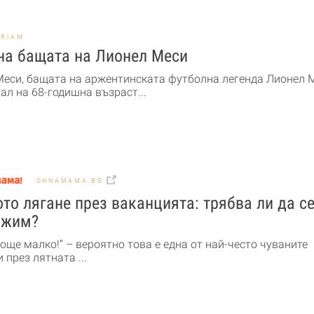
ORIAM
на бащата на Лионел Меси
Меси, бащата на аржентинската футболна легенда Лионел М
ал на 68-годишна възраст...
OHNAMAMA.BG
то лягане през ваканцията: трябва ли да с
ожим?
още малко!“ – вероятно това е една от най-често чуваните
 през лятната ...