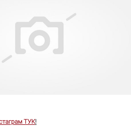
нстаграм ТУК
!