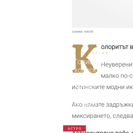
Снимка:
netinfo
К
олоритът в
АСТРОЛОГИЯ
Годишен
Неуверенит
хороскоп
малко по-с
2026:
Какво
истинските модни ик
да
очаква
Ако нямате задръжки
всяка
миксирането, следва
зодия
АСТРО