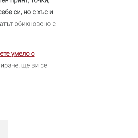
ен принт, точки,
ебе си, но с хъс и
атът обикновено е
ете умело с
иране, ще ви се