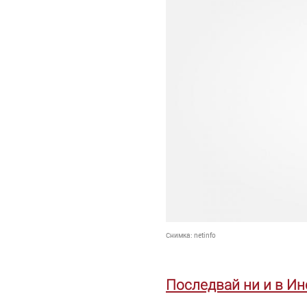
Снимка:
netinfo
Последвай ни и в И