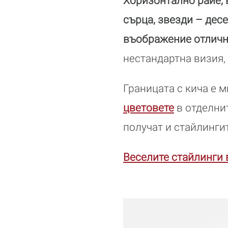
Хоризонтално райе, 
сърца, звезди – десе
въображение отличн
нестандартна визия,
Границата с кича е м
цветовете
в отделнит
получат и стайлинги
Веселите стайлинги