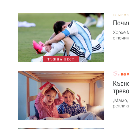
IN MEM
Почи
Хорхе 
е почин
ТЪЖНА ВЕСТ
Късно
трев
„Мамо, 
реплики