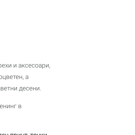
ехи и аксесоари,
цветен, а
ветни десени.
енинг в