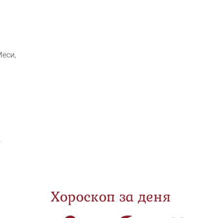
еси,
е
Хороскоп за деня