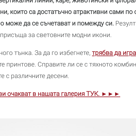
вертикални линии, каре, животински и флорал
ни, които са достатъчно атрактивни сами по с
о може да се съчетават и помежду си.
Резулт
 присъща за световните модни икони.
ного тънка. За да го избегнете,
трябва да игра
е принтове. Справите ли се с тяхното комбин
те с различните десени.
 ви очакват в нашата галерия ТУК. ►►►