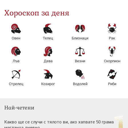
Хороскоп за деня
Овен
Телец
Близнаци
Рак
Лъв
Дева
Везни
Скорпион
Стрелец
Козирог
Водолей
Риби
Най-четени
Какво ще се случи с тялото ви, ако хапвате 50 грама
магданоз дневно