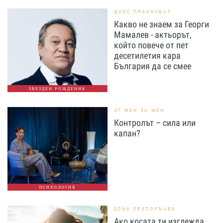
ДНЕС ПРАЗНУВАТ
Какво не знаем за Георги
Мамалев - актьорът,
който повече от пет
десетилетия кара
България да се смее
ЗВЕЗДЕН РОЖДЕНИК
ОТ МЕН ЗА МЕН
Контролът – сила или
капан?
ПСИХОЛОГИЯ
EDNA ПРЕПОРЪЧВА
Ако косата ти изглежда