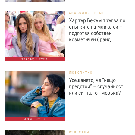
СВОБОДНО ВРЕМЕ
Харпър Бекъм тръгва по
стъпките на майка си –
подготвя собствен
козметичен бранд
БЛЯСЪК И СТИЛ
ЛЮБОПИТНО
Усещането, че “нещо
предстои” – случайност
или сигнал от мозъка?
ЛЮБОПИТНО
ИЗВЕСТНИ