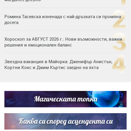
Ромина Тасевска изненада с най-дръзката си промяна
досега
Хороскоп за АВГУСТ 2026 г.: Нови възможности, важни
решения и емоционален баланс
Звездна ваканция в Майорка: Дженифър Анистън,
Кортни Кокс и Джим Къртис заедно на яхта
Дъщерята на Тодор Батков вдигна сватба, Стоичков и
Братя Аргирови я изненадаха с песен
Магическата топка
Списъкът е ясен: Джей Ло и Риана във ВИП гостите на
сватбата на Роналдо
Каква си според асцендента си