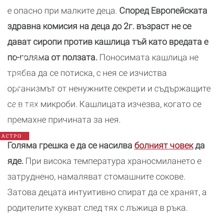
е опасно при малките деца.
Според Европейската
здравна комисия на деца до 2г. възраст не се
дават сиропи против кашлица тъй като вредата е
Годишен
по-голяма от ползата.
Поносимата кашлица не
хороскоп
трябва да се потиска, с нея се изчиства
2026:
Какво
организмът от ненужните секрети и съдържащите
да
се в тях микроби. Кашлицата изчезва, когато се
очаква
всяка
премахне причината за нея.
зодия
АСТРО
Голяма грешка е да се насилва
болният човек
да
яде.
При висока температура храносмилането е
затруднено, намаляват стомашните сокове.
Затова децата интуитивно спират да се хранят, а
родителите хукват след тях с лъжица в ръка.