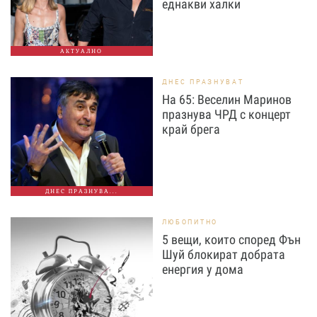
еднакви халки
АКТУАЛНО
ДНЕС ПРАЗНУВАТ
На 65: Веселин Маринов
празнува ЧРД с концерт
край брега
ДНЕС ПРАЗНУВА...
ЛЮБОПИТНО
5 вещи, които според Фън
Шуй блокират добрата
енергия у дома