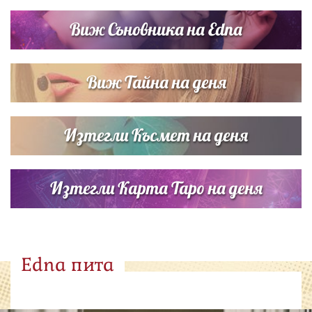
Виж Съновника на Edna
Виж Тайна на деня
Изтегли Късмет на деня
Изтегли Карта Таро на деня
Edna пита