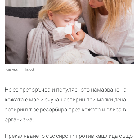
Снимка:
Thinkstock
Не се препоръчва и популярното намазване на
кожата с мас и счукан аспирин при малки деца,
аспиринът се резорбира през кожата и влиза в
организма.
Прекаляването със сиропи против кашлица също