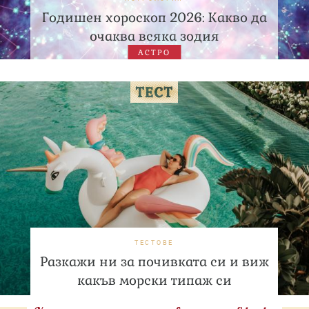
Годишен хороскоп 2026: Какво да
очаква всяка зодия
АСТРО
ТЕСТОВЕ
Разкажи ни за почивката си и виж
какъв морски типаж си