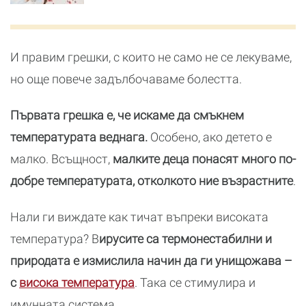
И правим грешки, с които не само не се лекуваме,
но още повече задълбочаваме болестта.
Първата грешка е, че искаме да смъкнем
температурата веднага.
Особено, ако детето е
малко. Всъщност,
малките деца понасят много по-
добре температурата, отколкото ние възрастните
.
Нали ги виждате как тичат въпреки високата
температура? В
ирусите са термонестабилни и
природата е измислила начин да ги унищожава –
с
висока температура
. Така се стимулира и
имунната система.