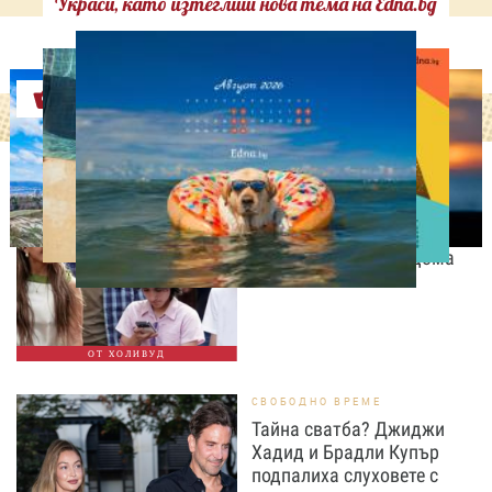
Украси, като изтеглиш нова тема на Edna.bg
Оферти
СВОБОДНО ВРЕМЕ
Дженифър Лопес събира
спомени с близнаците си
преди да напуснат дома
ОТ ХОЛИВУД
СВОБОДНО ВРЕМЕ
Тайна сватба? Джиджи
Хадид и Брадли Купър
подпалиха слуховете с