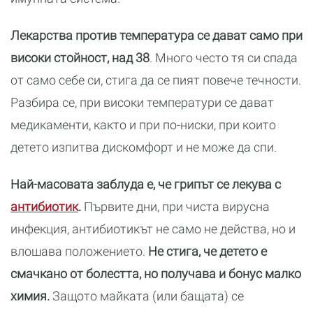
Лекарства против температура се дават само при
високи стойност, над 38
. Много често тя си спада
от само себе си, стига да се пият повече течности.
Разбира се, при високи температури се дават
медикаменти, както и при по-ниски, при които
детето изпитва дискомфорт и не може да спи.
Най-масовата заблуда е, че грипът се лекува с
антибиотик
.
Първите дни, при чиста вирусна
инфекция, антибиотикът не само не действа, но и
влошава положението.
Не стига, че детето е
смачкано от болестта, но получава и бонус малко
химия.
Защото майката (или бащата) се