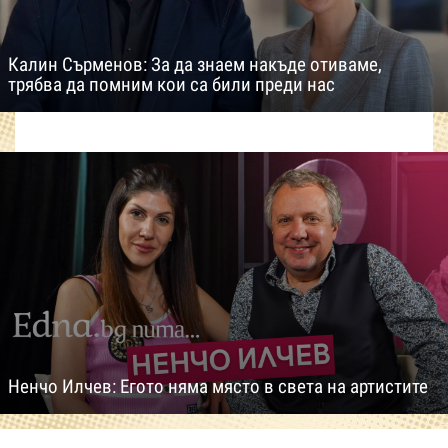
Калин Сърменов: За да знаем накъде отиваме,
трябва да помним кои са били преди нас
Ненчо Илчев: Егото няма място в света на артистите