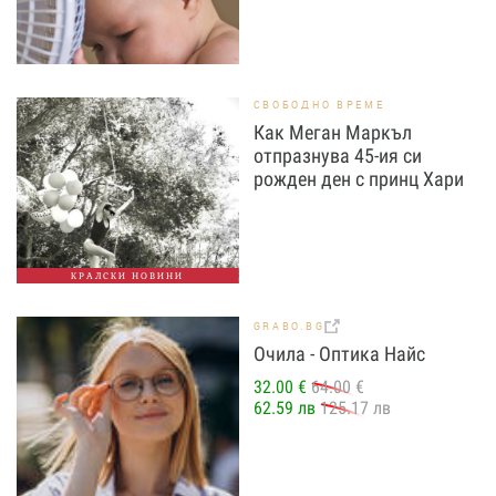
СВОБОДНО ВРЕМЕ
Как Меган Маркъл
отпразнува 45-ия си
рожден ден с принц Хари
КРАЛСКИ НОВИНИ
GRABO.BG
Очила - Оптика Найс
32.00 €
64.00 €
62.59 лв
125.17 лв