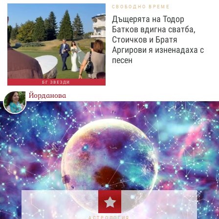
СВОБОДНО ВРЕМЕ
Дъщерята на Тодор
Батков вдигна сватба,
Стоичков и Братя
Аргирови я изненадаха с
песен
БГ ЗВЕЗДИ
Йорданова
АСТРОЛОГИЯ