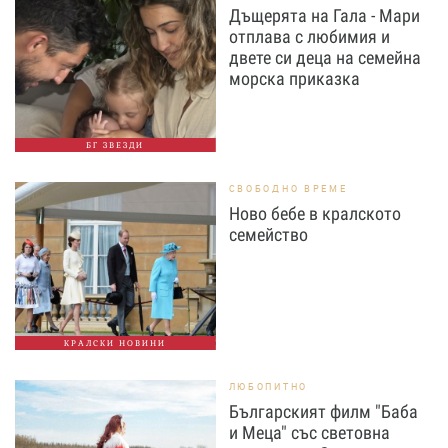
Дъщерята на Гала - Мари
отплава с любимия и
двете си деца на семейна
морска приказка
БГ ЗВЕЗДИ
СВОБОДНО ВРЕМЕ
Ново бебе в кралското
семейство
КРАЛСКИ НОВИНИ
ЛЮБОПИТНО
Българският филм "Баба
и Меца" със световна