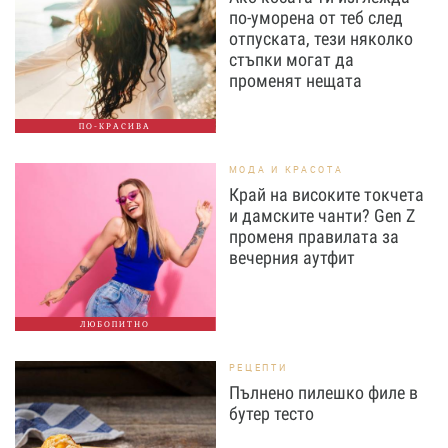
по-уморена от теб след
отпуската, тези няколко
стъпки могат да
променят нещата
ПО-КРАСИВА
МОДА И КРАСОТА
Край на високите токчета
и дамските чанти? Gen Z
променя правилата за
вечерния аутфит
ЛЮБОПИТНО
РЕЦЕПТИ
Пълнено пилешко филе в
бутер тесто