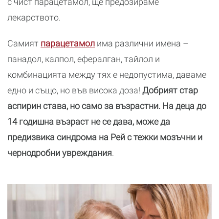
с чист парацетамол, ще предозираме
лекарството.
Самият
парацетамол
има различни имена –
панадол, калпол, ефералган, тайлол и
комбинацията между тях е недопустима, даваме
едно и също, но във висока доза!
Добрият стар
аспирин става, но само за възрастни. На деца до
14 годишна възраст не се дава, може да
предизвика синдрома на Рей с тежки мозъчни и
чернодробни увреждания
.