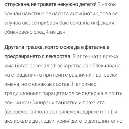
отпускане, не тровете ненужно детето
! В някои
случаи наистина се налага антибиотик, това се
случва ако се прибави бактериална инфекция ,
обикновено след 4-ия ден.
Другата грешка, която може да е фатална е
предозирането с лекарства.
В аптечната врежа
има богат арсенал от лекарства за облекчаване
на страданията при грип с различни търговски
имена, но с еднакъв състав. Например,
традиционният парацетамол се съдържа в почти
всички комбинирани таблетки и прахчета
(фервекс, тайлол хот, грипекс, колдрекс и т.н), и
ако искаме да „подсигурим” детето допълнително