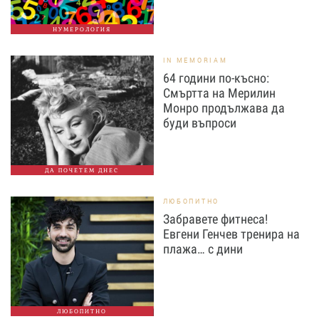
НУМЕРОЛОГИЯ
IN MEMORIAM
64 години по-късно:
Смъртта на Мерилин
Монро продължава да
буди въпроси
ДА ПОЧЕТЕМ ДНЕС
ЛЮБОПИТНО
Забравете фитнеса!
Евгени Генчев тренира на
плажа… с дини
ЛЮБОПИТНО