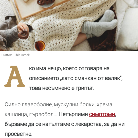
Снимка:
Thinkstock
А
ко има нещо, което отговаря на
описанието „като смачкан от валяк”,
това несъмнено е грипът.
Силно главоболие, мускулни болки, хрема,
кашлица, гърлобол...
Нетърпими
симптоми
,
бързаме да се нагълтаме с лекарства, за да ни
просветне.