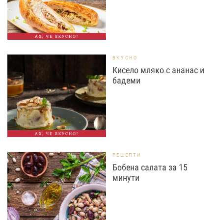
АХ, ЧЕ ВКУСНО!
ВКУСНО
Кисело мляко с ананас и
бадеми
АХ, ЧЕ ВКУСНО!
РЕЦЕПТИ
Бобена салата за 15
минути