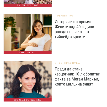
АХ, ЧЕ ВКУСНО!
ЛЮБОПИТНО
Историческа промяна:
Жените над 40 години
раждат по-често от
тийнейджърките
ЛЮБОПИТНО
ДНЕС ПРАЗНУВАТ
Преди да стане
херцогиня: 10 любопитни
факта за Меган Маркъл,
които малцина знаят
ЗВЕЗДЕН РОЖДЕНИК