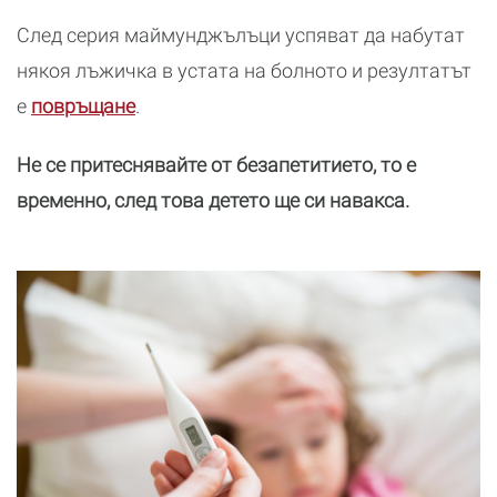
След серия маймунджълъци успяват да набутат
някоя лъжичка в устата на болното и резултатът
е
повръщане
.
Не се притеснявайте от безапетитието, то е
временно, след това детето ще си навакса.