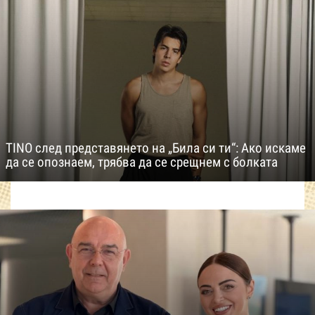
TINO след представянето на „Била си ти“: Ако искаме
да се опознаем, трябва да се срещнем с болката