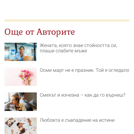
Още от Авторите
Жената, която знае стойността си,
плаши слабите мъже
Осми март не е празник. Той е огледало
Смехът ѝ изчезна – как да го върнеш?
Любовта е съвпадение на истини