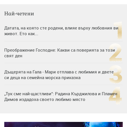
Най-четени
Датата, на която сте родени, влияе върху любовния ви
живот. Ето как...
Преображение Господне: Какви са поверията за този
свят ден
Дъщерята на Гала - Мари отплава с любимия и двете
си деца на семейна морска приказка
„Тук сме най-щастливи“: Радина Кърджилова и Пламен
Димов издадоха своето любимо място
Дъщерята на Тодор Батков вдигна сватба, Стоичков и
Братя Аргирови я изненадаха с песен