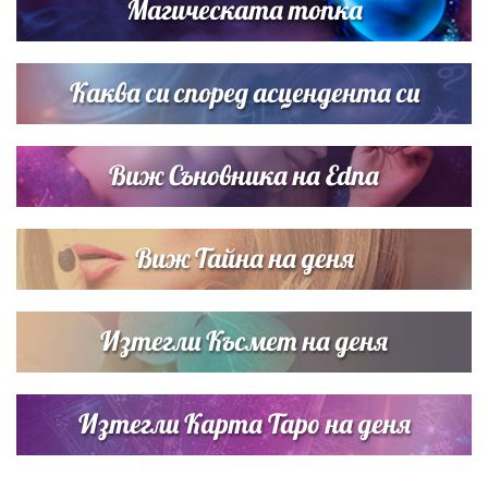
Магическата топка
Дневен хороскоп за 6 август, четвъртък
Каква си според асцендента си
Виж Съновника на Edna
Виж Тайна на деня
Изтегли Късмет на деня
Изтегли Карта Таро на деня