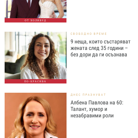
ОТ ХОЛИВУД
СВОБОДНО ВРЕМЕ
9 неща, които състаряват
жената след 35 години –
без дори да ги осъзнава
ПО-КРАСИВА
ДНЕС ПРАЗНУВАТ
Албена Павлова на 60:
Талант, хумор и
незабравими роли