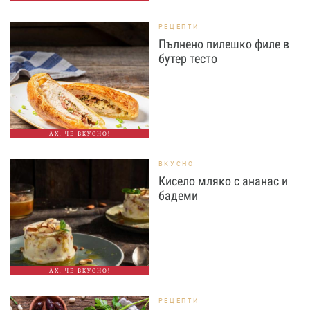
РЕЦЕПТИ
Пълнено пилешко филе в
бутер тесто
АХ, ЧЕ ВКУСНО!
ВКУСНО
Кисело мляко с ананас и
бадеми
АХ, ЧЕ ВКУСНО!
РЕЦЕПТИ