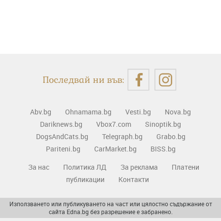
Последвай ни във:
Abv.bg
Ohnamama.bg
Vesti.bg
Nova.bg
Dariknews.bg
Vbox7.com
Sinoptik.bg
DogsAndCats.bg
Telegraph.bg
Grabo.bg
Pariteni.bg
CarMarket.bg
BISS.bg
За нас
Политика ЛД
За реклама
Платени
публикации
Контакти
Използването или публикуването на част или цялостно съдържание от
сайта Edna.bg без разрешение е забранено.