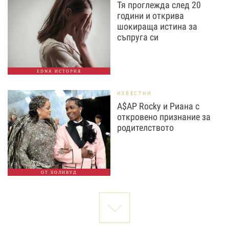
Тя проглежда след 20
години и открива
шокираща истина за
съпруга си
EDNA ИСТОРИЯ
ИЗВЕСТНИ
A$AP Rocky и Риана с
откровено признание за
родителството
ОТ ХОЛИВУД