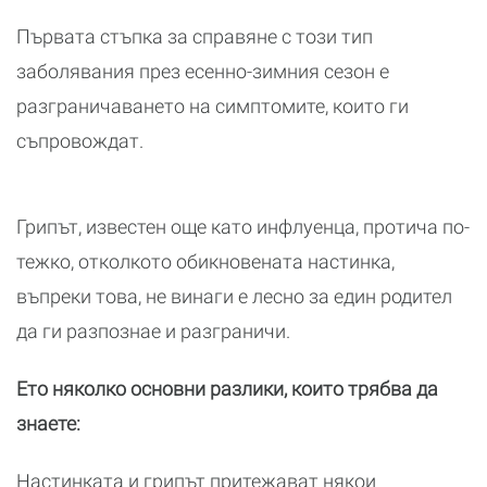
Първата стъпка за справяне с този тип
заболявания през есенно-зимния сезон е
разграничаването на симптомите, които ги
съпровождат.
Грипът, известен още като инфлуенца, протича по-
тежко, отколкото обикновената настинка,
въпреки това, не винаги е лесно за един родител
да ги разпознае и разграничи.
Ето няколко основни разлики, които трябва да
знаете:
Настинката и грипът притежават някои