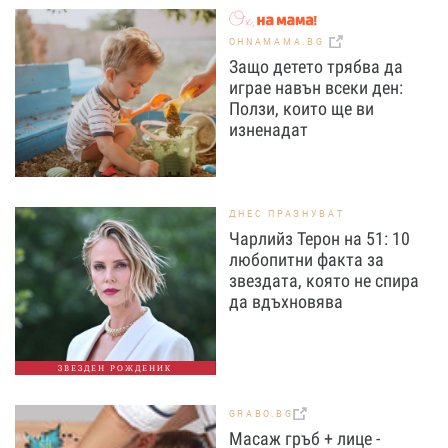
OHNAMAMA.BG
Защо детето трябва да
играе навън всеки ден:
Ползи, които ще ви
изненадат
ДНЕС ПРАЗНУВАТ
Чарлийз Терон на 51: 10
любопитни факта за
звездата, която не спира
да вдъхновява
ЗВЕЗДЕН РОЖДЕНИК
GRABO.BG
Масаж гръб + лице -