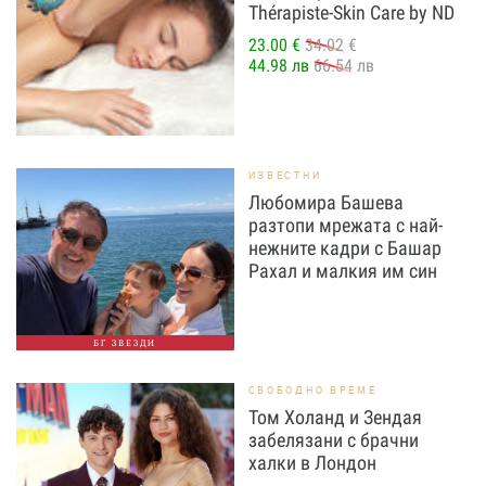
Thérapiste-Skin Care by ND
23.00 €
34.02 €
44.98 лв
66.54 лв
ИЗВЕСТНИ
Любомира Башева
разтопи мрежата с най-
нежните кадри с Башар
Рахал и малкия им син
БГ ЗВЕЗДИ
СВОБОДНО ВРЕМЕ
Том Холанд и Зендая
забелязани с брачни
халки в Лондон