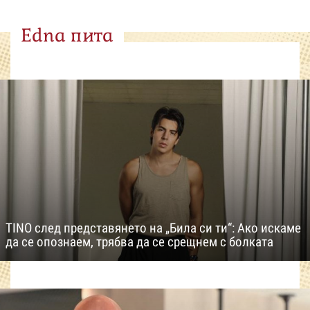
Edna пита
TINO след представянето на „Била си ти“: Ако искаме
да се опознаем, трябва да се срещнем с болката