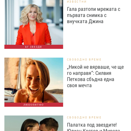
ИЗВЕСТНИ
Гала разтопи мрежата с
първата снимка с
внучката Джина
БГ ЗВЕЗДИ
СВОБОДНО ВРЕМЕ
„Никой не вярваше, че ще
го направя“: Силвия
Петкова сбъдна една
своя мечта
ЛЮБОПИТНО
СВОБОДНО ВРЕМЕ
Палатка под звездите!
Юлиан Костов и Мирела