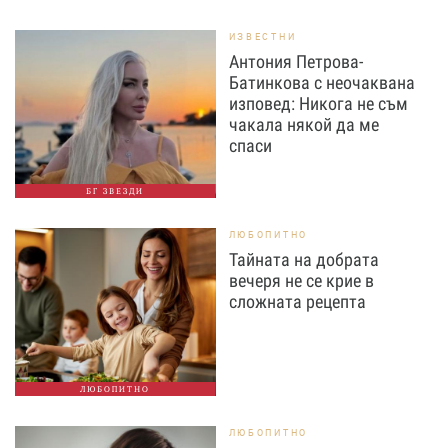
ИЗВЕСТНИ
Антония Петрова-
Батинкова с неочаквана
изповед: Никога не съм
чакала някой да ме
спаси
БГ ЗВЕЗДИ
ЛЮБОПИТНО
Тайната на добрата
вечеря не се крие в
сложната рецепта
ЛЮБОПИТНО
ЛЮБОПИТНО