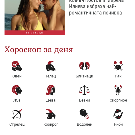
Илиева избраха най-
романтичната почивка
БГ ЗВЕЗДИ
Хороскоп за деня
Овен
Телец
Близнаци
Рак
Лъв
Дева
Везни
Скорпион
Стрелец
Козирог
Водолей
Риби