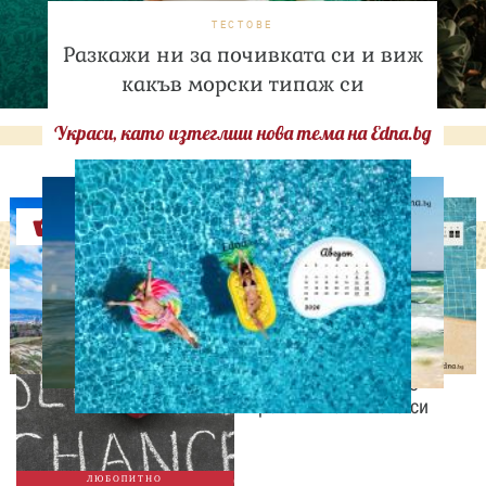
ТЕСТОВЕ
Разкажи ни за почивката си и виж
какъв морски типаж си
Украси, като изтеглиш нова тема на Edna.bg
Оферти
ЛЮБОПИТНО
Август е месецът на
вторите шансове: Защо
точно сега най-често
променяме живота си
ЛЮБОПИТНО