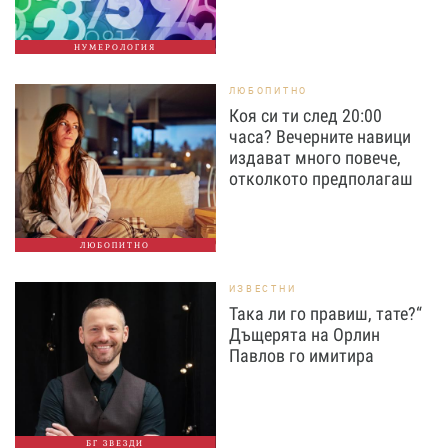
НУМЕРОЛОГИЯ
ЛЮБОПИТНО
Коя си ти след 20:00
часа? Вечерните навици
издават много повече,
отколкото предполагаш
ЛЮБОПИТНО
ИЗВЕСТНИ
Така ли го правиш, тате?“
Дъщерята на Орлин
Павлов го имитира
БГ ЗВЕЗДИ