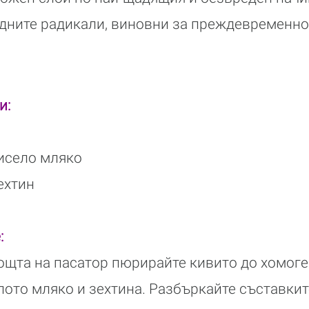
дните радикали, виновни за преждевременно
и:
исело мляко
ехтин
:
ощта на пасатор пюрирайте кивито до хомоге
лото мляко и зехтина. Разбъркайте съставкит