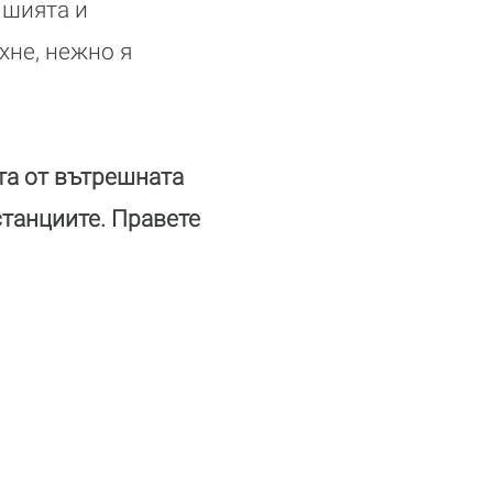
 шията и
хне, нежно я
ата от вътрешната
станциите. Правете