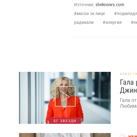
Източник:
sheknows.com
маска за лице
подмладя
радикали
алергия
е
ИЗВЕСТ
Гала 
Джин
Гала от
Любима
БГ ЗВЕЗДИ