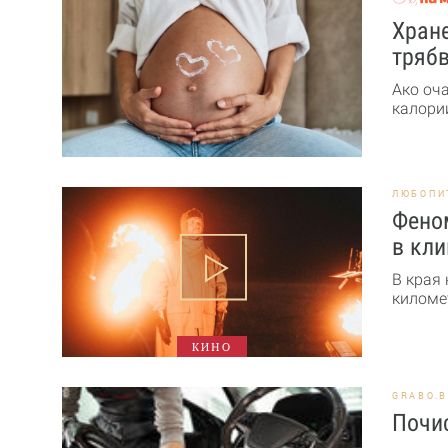
Хране
трябв
Ако оч
калории
ЛЮБОПИ
Феном
в кли
В края
километ
КИНО
GRABO.
Почис