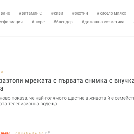
ване
витамин C
киви
зехтин
кисело мляко
ксфолиация
пюре
блендер
домашна козметика
НИ
разтопи мрежата с първата снимка с внучк
а
ново показа, че най-голямото щастие в живота ѝ е семейст
та телевизионна водеща...
OHNAMAMA.BG