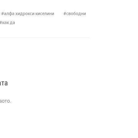
алфа хидрокси киселини
свободни
как да
ата
вото.