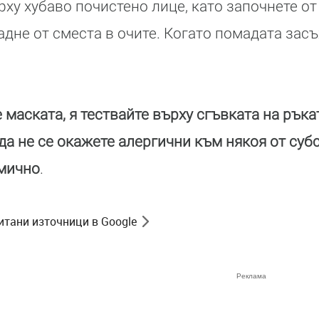
ху хубаво почистено лице, като започнете от
адне от сместа в очите. Когато помадата засъ
 маската, я тествайте върху сгъвката на рък
 да не се окажете алергични към някоя от суб
мично
.
итани източници в Google