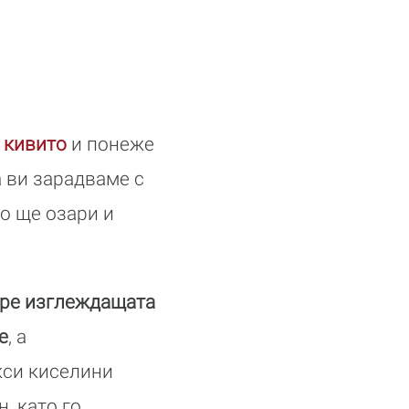
а
кивито
и понеже
а ви зарадваме с
о ще озари и
обре изглеждащата
е
, а
кси киселини
, като го