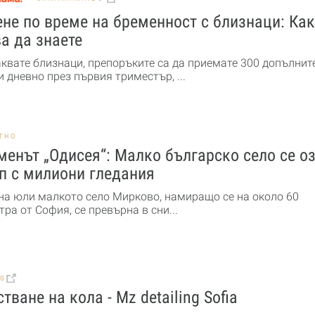
не по време на бременност с близнаци: Ка
а да знаете
аквате близнаци, препоръките са да приемате 300 допълнит
 дневно през първия триместър, ...
ТНО
енът „Одисея“: Малко българско село се о
п с милиони гледания
 на юли малкото село Мирково, намиращо се на около 60
ра от София, се превърна в сни...
BG
тване на кола - Mz detailing Sofia