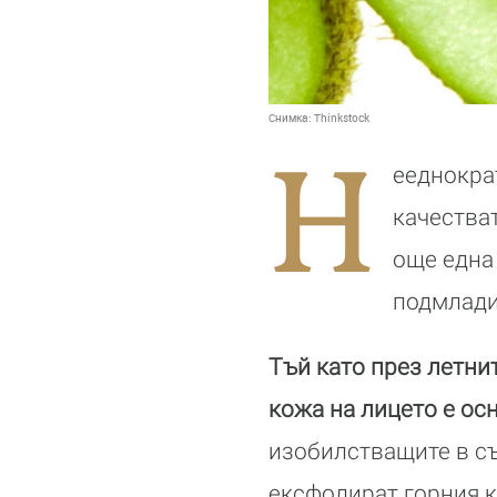
Снимка:
Thinkstock
Н
ееднокра
качества
още една 
подмлади
Тъй като през летни
кожа на лицето е о
изобилстващите в с
ексфолират горния к