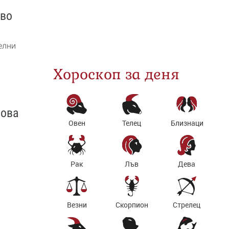
кво
елни
Хороскоп за деня
зова
Овен
Телец
Близнаци
Рак
Лъв
Дева
Везни
Скорпион
Стрелец