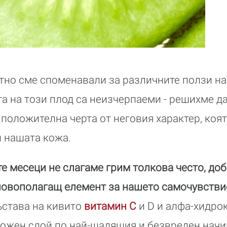
тно сме споменавали за различните ползи н
та на този плод са неизчерпаеми - решихме д
положителна черта от неговия характер, коят
 нашата кожа.
те месеци не слагаме грим толкова често, д
сновополагащ елемент за нашето самочувстви
ъстава на кивито
витамин C
и D и алфа-хидро
ожен слой по най-щадящия и безвреден начин