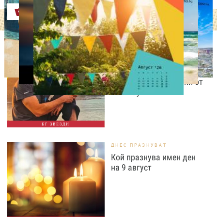
Оферти
ИЗВЕСТНИ
Даниел Петканов покори
Африка: пингвини, акули
и незабравими гледки от
Кейптаун
БГ ЗВЕЗДИ
ДНЕС ПРАЗНУВАТ
Кой празнува имен ден
на 9 август