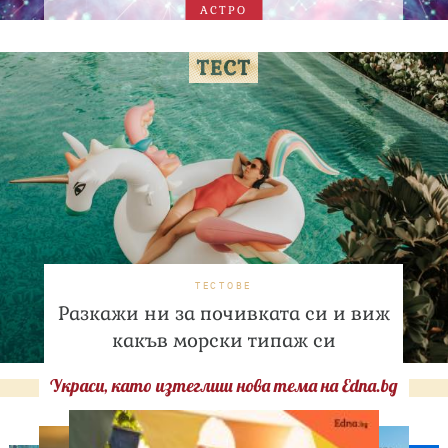
АСТРО
ТЕСТОВЕ
Разкажи ни за почивката си и виж
какъв морски типаж си
Украси, като изтеглиш нова тема на Edna.bg