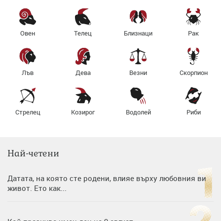
Овен
Телец
Близнаци
Рак
Лъв
Дева
Везни
Скорпион
Стрелец
Козирог
Водолей
Риби
Най-четени
Датата, на която сте родени, влияе върху любовния ви
живот. Ето как...