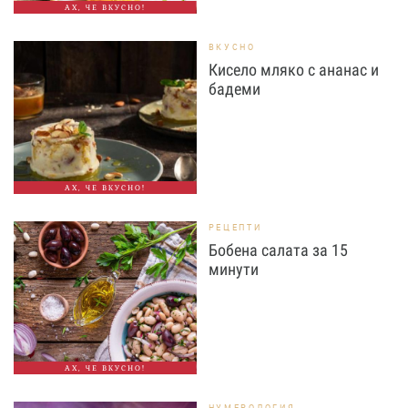
АХ, ЧЕ ВКУСНО!
ВКУСНО
Кисело мляко с ананас и
бадеми
АХ, ЧЕ ВКУСНО!
РЕЦЕПТИ
Бобена салата за 15
минути
АХ, ЧЕ ВКУСНО!
НУМЕРОЛОГИЯ