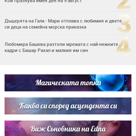
Кой празнува имен ден на 9 август
Дъщерята на Гала - Мари отплава с любимия и двете
си деца на семейна морска приказка
Любомира Башева разтопи мрежата с най-нежните
кадри с Башар Рахал и малкия им син
„Тук сме най-щастливи“: Радина Кърджилова и Пламен
Димов издадоха своето любимо място
Магическата топка
Дъщерята на Тодор Батков вдигна сватба, Стоичков и
Братя Аргирови я изненадаха с песен
Каква си според асцендента си
Виж Съновника на Edna