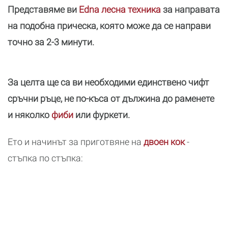
Представяме ви
Edna лесна техника
за направата
на подобна прическа, която може да се направи
точно за 2-3 минути.
За целта ще са ви необходими единствено чифт
сръчни ръце, не по-къса от дължина до раменете
и няколко
фиби
или фуркети.
Ето и начинът за приготвяне на
двоен кок
-
стъпка по стъпка: