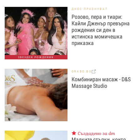
ДНЕС ПРАЗНУВАТ
Розово, пера и тиари:
Кайли Дженър превърна
рождения си ден в
истинска момичешка
приказка
ЗВЕЗДЕН РОЖДЕНИК
GRABO.BG
Комбиниран масаж - D&S
Massage Studio
Създадено за dm
Малките стъпки, които