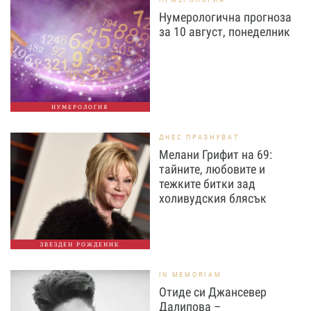
Нумерологична прогноза
за 10 август, понеделник
НУМЕРОЛОГИЯ
ДНЕС ПРАЗНУВАТ
Мелани Грифит на 69:
тайните, любовите и
тежките битки зад
холивудския блясък
ЗВЕЗДЕН РОЖДЕНИК
IN MEMORIAM
Отиде си Джансевер
Далипова –