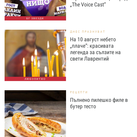
„The Voice Cast“
БГ ЗВЕЗДИ
ДНЕС ПРАЗНУВАТ
На 10 август небето
„плаче“: красивата
легенда за сълзите на
свети Лаврентий
ЛЮБОПИТНО
РЕЦЕПТИ
Пълнено пилешко филе в
бутер тесто