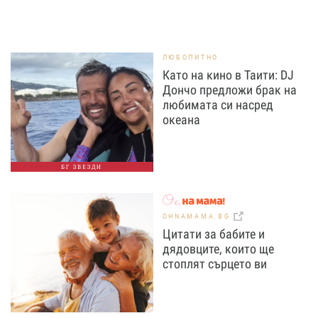
ЛЮБОПИТНО
Като на кино в Таити: DJ
Дончо предложи брак на
любимата си насред
океана
БГ ЗВЕЗДИ
OHNAMAMA.BG
Цитати за бабите и
дядовците, които ще
стоплят сърцето ви