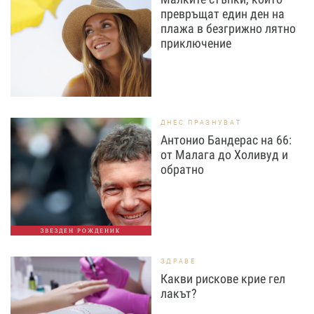
превръщат един ден на
плажа в безгрижно лятно
приключение
ДНЕС ПРАЗНУВАТ
Антонио Бандерас на 66:
от Малага до Холивуд и
обратно
ЗВЕЗДЕН РОЖДЕНИК
ЗДРАВЕ
Какви рискове крие гел
лакът?