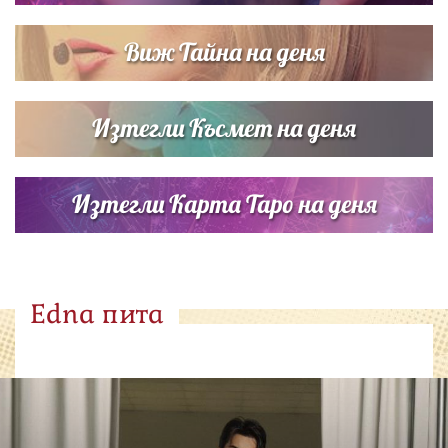
Виж Тайна на деня
Изтегли Късмет на деня
Изтегли Карта Таро на деня
Edna пита