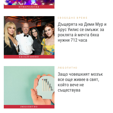
НУМЕРОЛОГИЯ
СВОБОДНО ВРЕМЕ
Дъщерята на Деми Мур и
Брус Уилис се омъжи: за
роклята ѝ мечта бяха
нужни 712 часа
ЕКСКЛУЗИВНО
ЛЮБОПИТНО
Защо човешкият мозък
все още живее в свят,
който вече не
съществува
ЛЮБОПИТНО