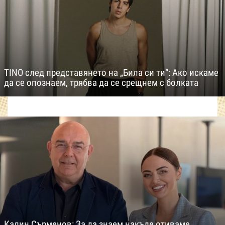
TINO след представянето на „Била си ти“: Ако искаме
да се опознаем, трябва да се срещнем с болката
Калин Сърменов: За да знаем накъде отиваме,