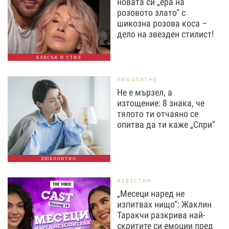
новата си „ера на
розовото злато“ с
шикозна розова коса –
дело на звезден стилист!
БЛЯСЪК И СТИЛ
ЛЮБОПИТНО
Не е мързел, а
изтощение: 8 знака, че
тялото ти отчаяно се
опитва да ти каже „Спри“
ЛЮБОПИТНО
ИЗВЕСТНИ
„Месеци наред не
изпитвах нищо“: Жаклин
Таракчи разкрива най-
скритите си емоции пред