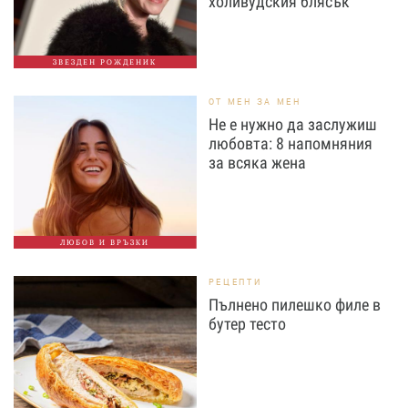
холивудския блясък
ЗВЕЗДЕН РОЖДЕНИК
ОТ МЕН ЗА МЕН
Не е нужно да заслужиш
любовта: 8 напомняния
за всяка жена
ЛЮБОВ И ВРЪЗКИ
РЕЦЕПТИ
Пълнено пилешко филе в
бутер тесто