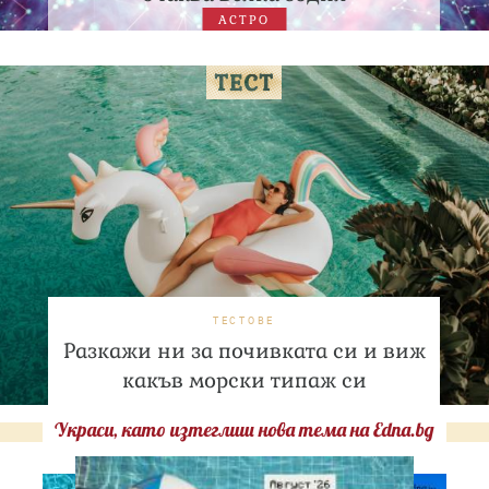
АСТРО
ТЕСТОВЕ
Разкажи ни за почивката си и виж
какъв морски типаж си
Украси, като изтеглиш нова тема на Edna.bg