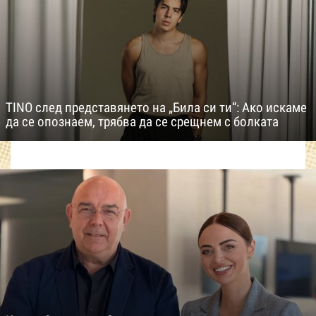
TINO след представянето на „Била си ти“: Ако искаме
да се опознаем, трябва да се срещнем с болката