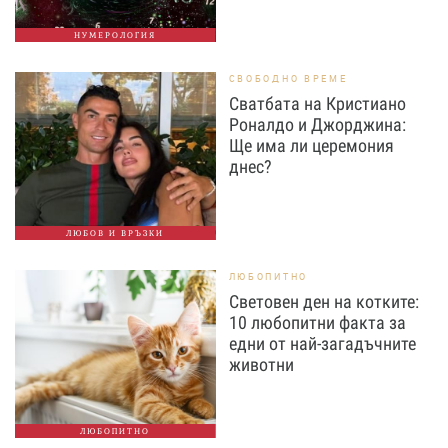
НУМЕРОЛОГИЯ
СВОБОДНО ВРЕМЕ
Сватбата на Кристиано
Роналдо и Джорджина:
Ще има ли церемония
днес?
ЛЮБОВ И ВРЪЗКИ
ЛЮБОПИТНО
Световен ден на котките:
10 любопитни факта за
едни от най-загадъчните
животни
ЛЮБОПИТНО