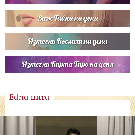
Виж Тайна на деня
Изтегли Късмет на деня
Изтегли Карта Таро на деня
Edna пита