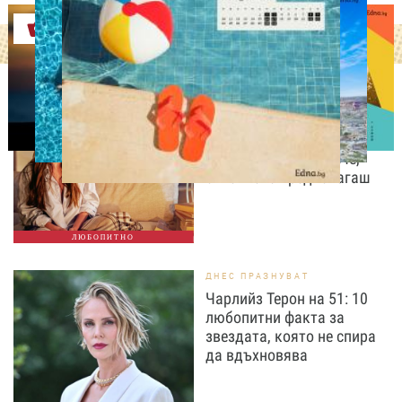
Оферти
ЛЮБОПИТНО
Коя си ти след 20:00
часа? Вечерните навици
издават много повече,
отколкото предполагаш
ЛЮБОПИТНО
ДНЕС ПРАЗНУВАТ
Чарлийз Терон на 51: 10
любопитни факта за
звездата, която не спира
да вдъхновява