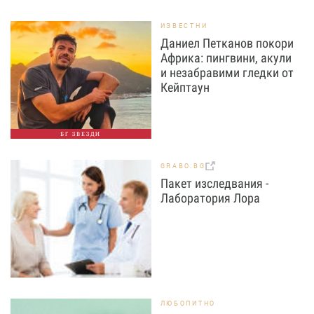
ИЗВЕСТНИ
Даниел Петканов покори
Африка: пингвини, акули
и незабравими гледки от
Кейптаун
БГ ЗВЕЗДИ
GRABO.BG
Пакет изследвания -
Лаборатория Лора
ЛЮБОПИТНО