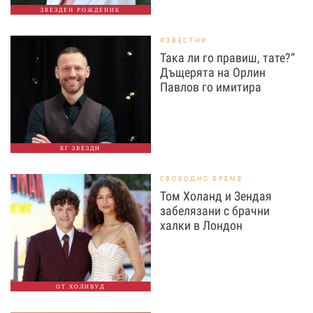
ЗВЕЗДЕН РОЖДЕНИК
ИЗВЕСТНИ
Така ли го правиш, тате?“
Дъщерята на Орлин
Павлов го имитира
БГ ЗВЕЗДИ
СВОБОДНО ВРЕМЕ
Том Холанд и Зендая
забелязани с брачни
халки в Лондон
ОТ ХОЛИВУД