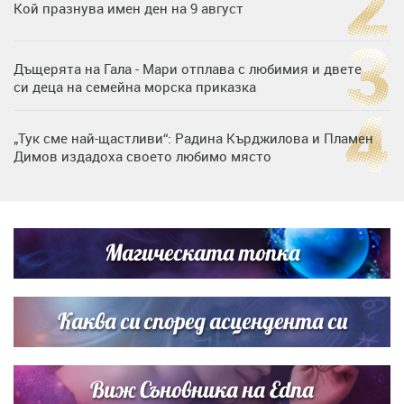
Кой празнува имен ден на 9 август
Дъщерята на Гала - Мари отплава с любимия и двете
си деца на семейна морска приказка
„Тук сме най-щастливи“: Радина Кърджилова и Пламен
Димов издадоха своето любимо място
Дъщерята на Тодор Батков вдигна сватба, Стоичков и
Братя Аргирови я изненадаха с песен
Магическата топка
Дневен хороскоп за 6 август, четвъртък
Каква си според асцендента си
Виж Съновника на Edna