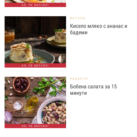
АХ, ЧЕ ВКУСНО!
ВКУСНО
Кисело мляко с ананас и
бадеми
АХ, ЧЕ ВКУСНО!
РЕЦЕПТИ
Бобена салата за 15
минути
АХ, ЧЕ ВКУСНО!