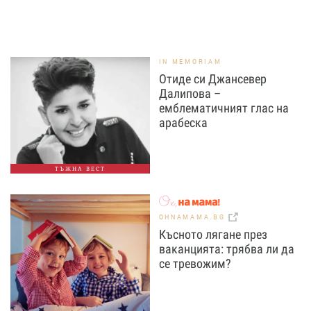
IN MEMORIAM
Отиде си Джансевер
Далипова –
емблематичният глас на
арабеска
ТЪЖНА ВЕСТ
OHNAMAMA.BG
Късното лягане през
ваканцията: трябва ли да
се тревожим?