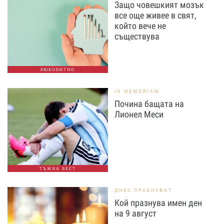
Защо човешкият мозък
все още живее в свят,
който вече не
съществува
ЛЮБОПИТНО
IN MEMORIAM
Почина бащата на
Лионел Меси
ТЪЖНА ВЕСТ
ДНЕС ПРАЗНУВАТ
Кой празнува имен ден
на 9 август