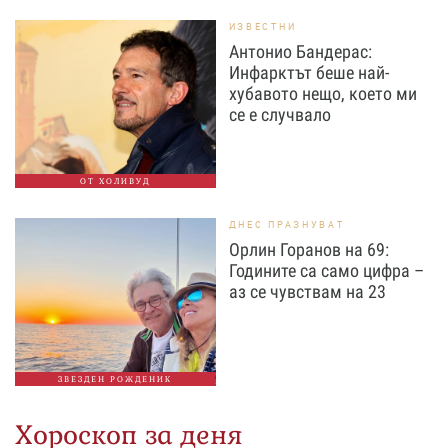
ИЗВЕСТНИ
Антонио Бандерас:
Инфарктът беше най-
хубавото нещо, което ми
се е случвало
ОТ ХОЛИВУД
ДНЕС ПРАЗНУВАТ
Орлин Горанов на 69:
Годините са само цифра –
аз се чувствам на 23
ЗВЕЗДЕН РОЖДЕНИК
Хороскоп за деня