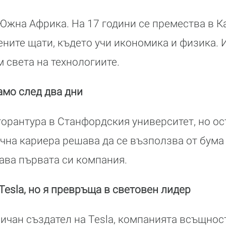
 Южна Африка. На 17 години се премества в Ка
ните щати, където учи икономика и физика.
м света на технологиите.
амо след два дни
торантура в Станфордския университет, но ос
чна кариера решава да се възползва от бума
вава първата си компания.
Tesla, но я превръща в световен лидер
ричан създател на Tesla, компанията всъщнос