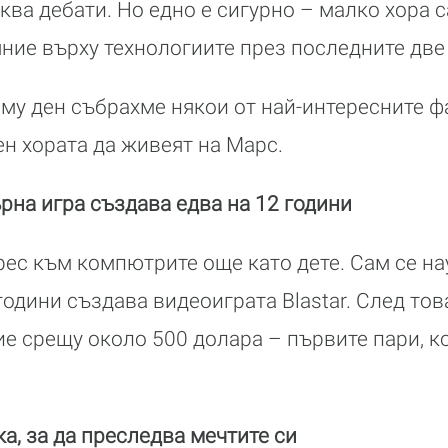
ва дебати. Но едно е сигурно – малко хора с
ние върху технологиите през последните две
му ден събрахме някои от най-интересните фа
ен хората да живеят на Марс.
на игра създава едва на 12 години
ес към компютрите още като дете. Сам се на
години създава видеоиграта Blastar. След тов
 срещу около 500 долара – първите пари, ко
, за да преследва мечтите си