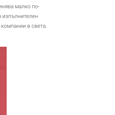
инява малко по-
н изпълнителен
 компании в света.