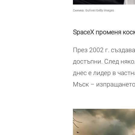
Снимка:
Guliver/Getty Images
SpaceX променя кос
През 2002 г. създав
достъпни. След няко
днес е лидер в част
Мъск – изпращането 