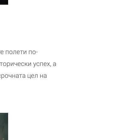
е полети по-
торически успех, а
срочната цел на