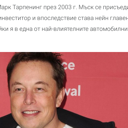
арк Тарпенинг през 2003 г. Мъск се присъед
инвеститор и впоследствие става нейн главе
ки я в една от най-влиятелните автомобилни