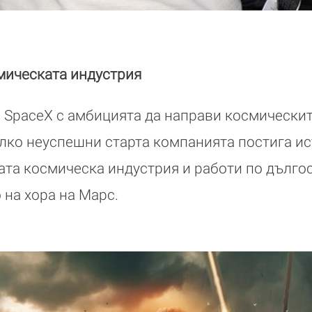
мическата индустрия
а SpaceX с амбицията да направи космическит
лко неуспешни старта компанията постига ис
ната космическа индустрия и работи по дълго
на хора на Марс.