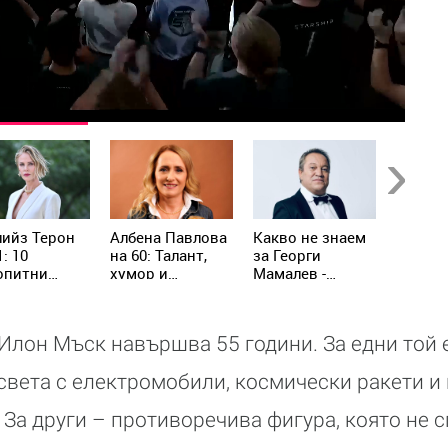
Next
лийз Терон
Албена Павлова
Какво не знаем
Преди 
1: 10
на 60: Талант,
за Георги
херцог
опитни
хумор и
Мамалев -
любоп
а за
незабравими
актьорът, който
факта 
дата, която
роли
повече от пет
Маркъл
пира да
десетилетия
малцин
 Илон Мъск навършва 55 години. За едни той 
хновява
кара България
да се смее
света с електромобили, космически ракети и
 За други – противоречива фигура, която не 