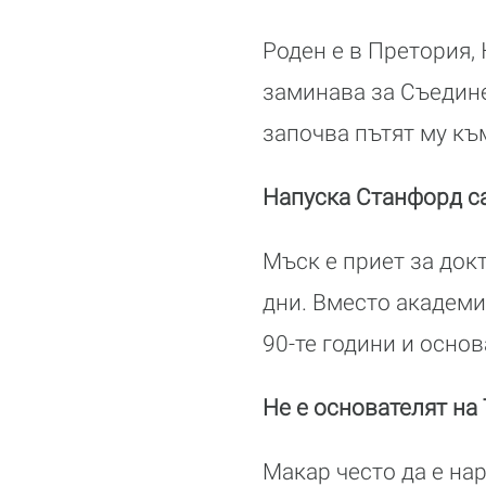
Роден е в Претория,
заминава за Съедине
започва пътят му къ
Напуска Станфорд с
Мъск е приет за док
дни. Вместо академи
90-те години и осно
Не е основателят на 
Макар често да е на