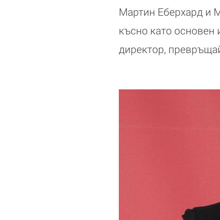
Мартин Еберхард и М
късно като основен 
директор, превръщай