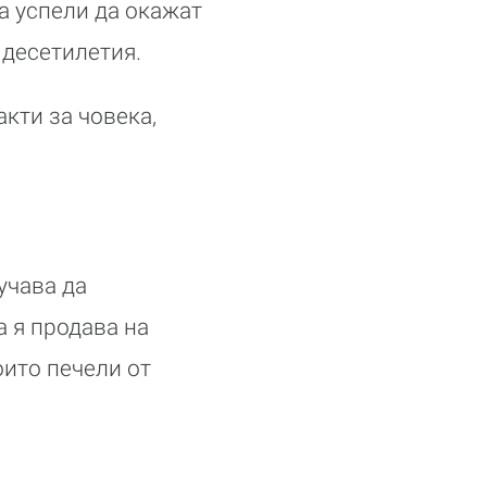
а успели да окажат
 десетилетия.
кти за човека,
учава да
а я продава на
ито печели от