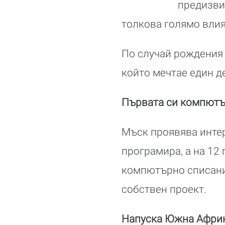
предизвик
толкова голямо влия
По случай рождения 
който мечтае един д
Първата си компютър
Мъск проявява интер
програмира, а на 12 
компютърно списание
собствен проект.
Напуска Южна Африка