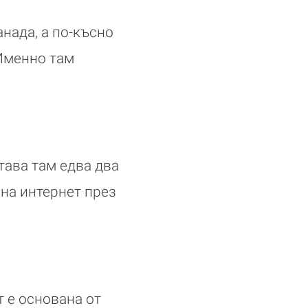
нада, а по-късно
 Именно там
тава там едва два
 на интернет през
т е основана от