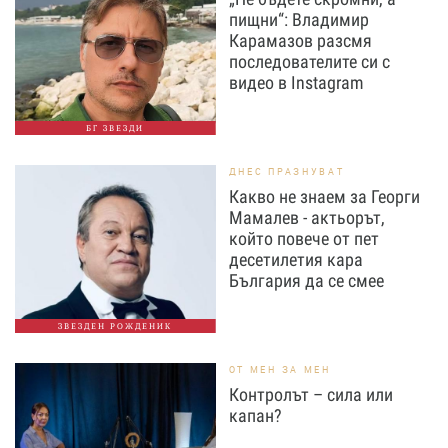
пищни“: Владимир
Карамазов разсмя
последователите си с
видео в Instagram
БГ ЗВЕЗДИ
ДНЕС ПРАЗНУВАТ
Какво не знаем за Георги
Мамалев - актьорът,
който повече от пет
десетилетия кара
България да се смее
ЗВЕЗДЕН РОЖДЕНИК
ОТ МЕН ЗА МЕН
Контролът – сила или
капан?