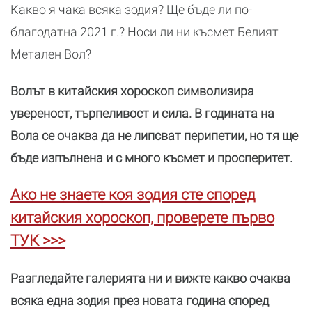
Какво я чака всяка зодия? Ще бъде ли по-
благодатна 2021 г.? Носи ли ни късмет Белият
Метален Вол?
Волът в китайския хороскоп символизира
увереност, търпеливост и сила. В годината на
Вола се очаква да не липсват перипетии, но тя ще
бъде изпълнена и с много късмет и просперитет.
Ако не знаете коя зодия сте според
китайския хороскоп, проверете първо
ТУК >>>
Разгледайте галерията ни и вижте какво очаква
всяка една зодия през новата година според