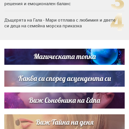
решения и емоционален баланс
Дъщерята на Гала - Мари отплава с любимия и двете
си деца на семейна морска приказка
Дъщерята на Тодор Батков вдигна сватба, Стоичков и
Братя Аргирови я изненадаха с песен
Магическата топка
Дневен хороскоп за 6 август, четвъртък
Каква си според асцендента си
Виж Съновника на Edna
Виж Тайна на деня