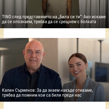
TINO след представянето на „Била си ти“: Ако искаме
да се опознаем, трябва да се срещнем с болката
Калин Сърменов: За да знаем накъде отиваме,
трябва да помним кои са били преди нас