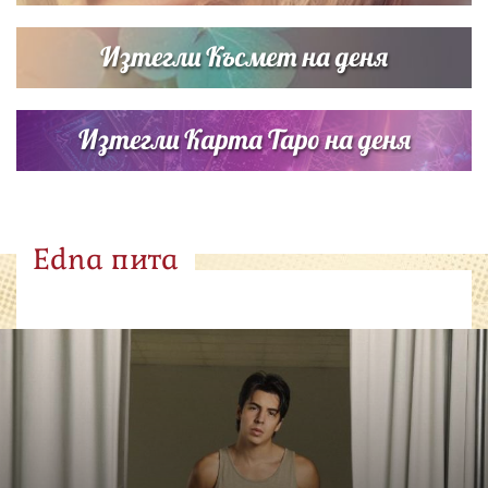
Изтегли Късмет на деня
Изтегли Карта Таро на деня
Edna пита