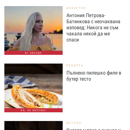
ИЗВЕСТНИ
Антония Петрова-
Батинкова с неочаквана
изповед: Никога не съм
чакала някой да ме
спаси
БГ ЗВЕЗДИ
РЕЦЕПТИ
Пълнено пилешко филе в
бутер тесто
АХ, ЧЕ ВКУСНО!
ВКУСНО