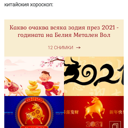
китайския хороскоп:
Какво очаква всяка зодия през 2021 -
годината на Белия Метален Вол
12 СНИМКИ