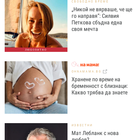
СВОБОДНО ВРЕМЕ
„Никой не вярваше, че ще
го направя“: Силвия
Петкова сбъдна една
своя мечта
ЛЮБОПИТНО
OHNAMAMA.BG
Хранене по време на
бременност с близнаци:
Какво трябва да знаете
ИЗВЕСТНИ
Мат Лебланк с нова
любов?