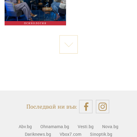
ПСИХОЛОГИЯ
Последвай ни във:
Abv.bg
Ohnamama.bg
Vesti.bg
Nova.bg
Dariknews.bg
Vbox7.com
Sinoptik.bg