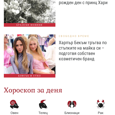
рожден ден с принц Хари
КРАЛСКИ НОВИНИ
СВОБОДНО ВРЕМЕ
Харпър Бекъм тръгва по
стъпките на майка си –
подготвя собствен
козметичен бранд
БЛЯСЪК И СТИЛ
Хороскоп за деня
Овен
Телец
Близнаци
Рак