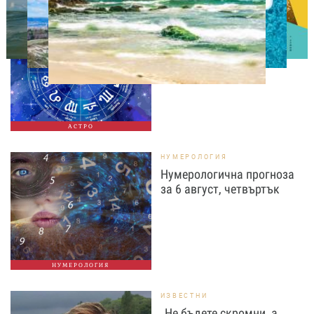
АСТРОЛОГИЯ
Дневен хороскоп за 6
август, четвъртък
АСТРО
НУМЕРОЛОГИЯ
Нумерологична прогноза
за 6 август, четвъртък
НУМЕРОЛОГИЯ
ИЗВЕСТНИ
„Не бъдете скромни, а