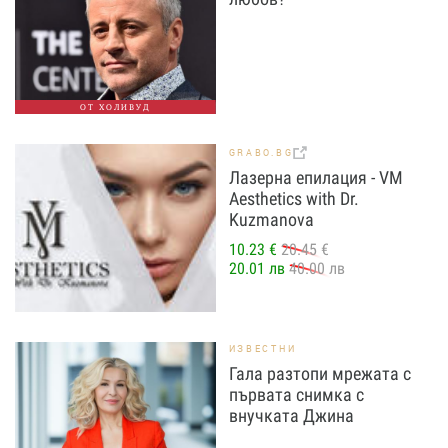
ОТ ХОЛИВУД
GRABO.BG
Лазерна епилация - VM
Aesthetics with Dr.
Kuzmanova
10.23 €
20.45 €
20.01 лв
40.00 лв
ИЗВЕСТНИ
Гала разтопи мрежата с
първата снимка с
внучката Джина