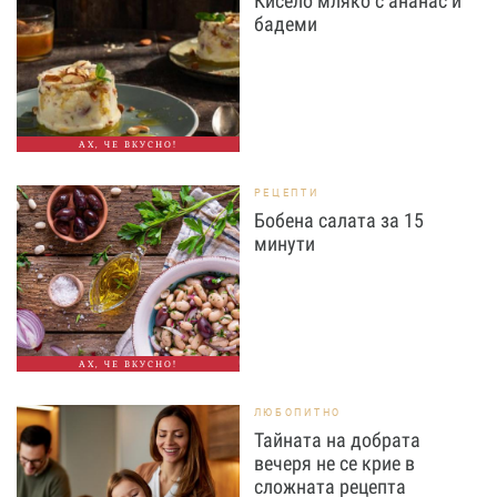
Кисело мляко с ананас и
бадеми
АХ, ЧЕ ВКУСНО!
РЕЦЕПТИ
Бобена салата за 15
минути
АХ, ЧЕ ВКУСНО!
ЛЮБОПИТНО
Тайната на добрата
вечеря не се крие в
сложната рецепта