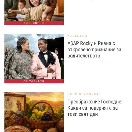
ЛЮБОПИТНО
ИЗВЕСТНИ
A$AP Rocky и Риана с
откровено признание за
родителството
ОТ ХОЛИВУД
ДНЕС ПРАЗНУВАТ
Преображение Господне:
Какви са поверията за
този свят ден