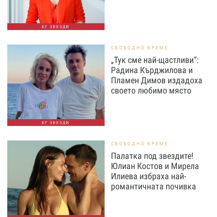
БГ ЗВЕЗДИ
СВОБОДНО ВРЕМЕ
„Тук сме най-щастливи“:
Радина Кърджилова и
Пламен Димов издадоха
своето любимо място
БГ ЗВЕЗДИ
СВОБОДНО ВРЕМЕ
Палатка под звездите!
Юлиан Костов и Мирела
Илиева избраха най-
романтичната почивка