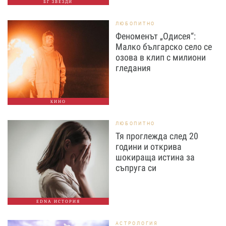
БГ ЗВЕЗДИ
ЛЮБОПИТНО
Феноменът „Одисея“:
Малко българско село се
озова в клип с милиони
гледания
КИНО
ЛЮБОПИТНО
Тя проглежда след 20
години и открива
шокираща истина за
съпруга си
EDNA ИСТОРИЯ
АСТРОЛОГИЯ