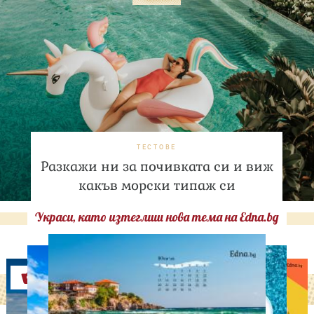
ТЕСТОВЕ
Разкажи ни за почивката си и виж
какъв морски типаж си
Украси, като изтеглиш нова тема на Edna.bg
Оферти