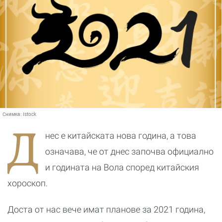
Снимка:
Istock
Д
нес е китайската нова година, а това
означава, че от днес започва официално
и годината на Вола според китайския
хороскоп.
Доста от нас вече имат планове за 2021 година,