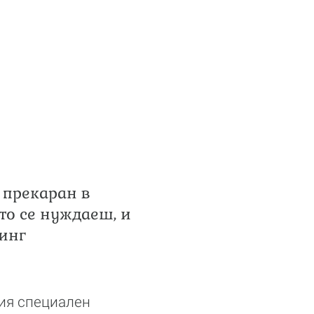
е прекаран в
ето се нуждаеш, и
Синг
шия специален