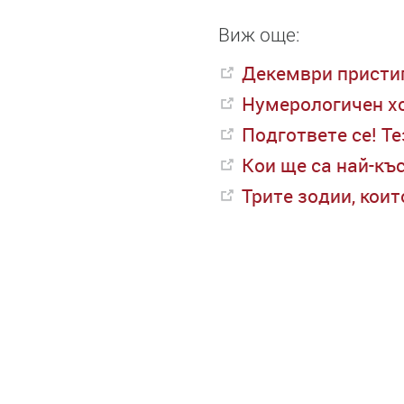
Виж още:
Декември пристига
Нумерологичен хо
Подгответе се! Те
Кои ще са най-къ
Трите зодии, кои