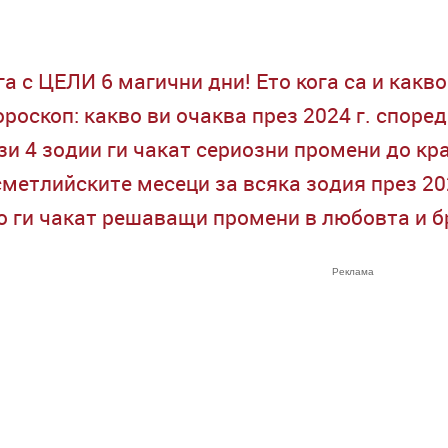
 с ЦЕЛИ 6 магични дни! Ето кога са и какво
роскоп: какво ви очаква през 2024 г. споре
зи 4 зодии ги чакат сериозни промени до кр
сметлийските месеци за всяка зодия през 2
то ги чакат решаващи промени в любовта и б