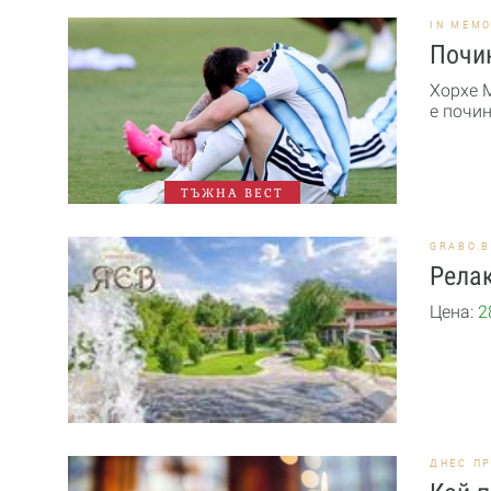
IN MEM
Почи
Хорхе 
е почин
ТЪЖНА ВЕСТ
GRABO.
Релак
Цена:
2
ДНЕС П