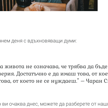
чнем деня с вдъхновяващи думи:
на живота не означава, че трябва да бъд
зерия. Достатъчно е да имаш това, от ко
това, от което не се нуждаеш." – Чаран 
во ви очаква днес, можете да разберете от на