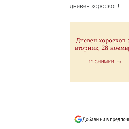
дневен хороскоп!
Дневен хороскоп 
вторник, 28 ноемв
12 СНИМКИ
Добави ни в предпоч