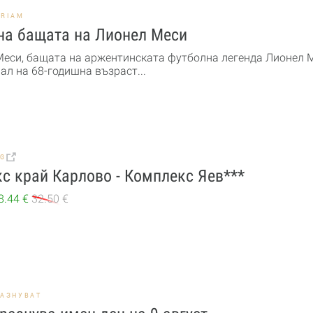
ORIAM
на бащата на Лионел Меси
Меси, бащата на аржентинската футболна легенда Лионел М
ал на 68-годишна възраст...
BG
с край Карлово - Комплекс Яев***
8.44 €
32.50 €
РАЗНУВАТ