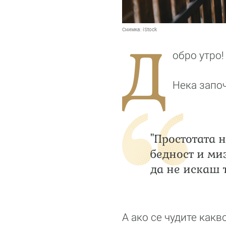
Снимка:
iStock
Д
обро утро!
Нека запо
"Простотата 
бедност и ми
да не искаш 
А ако се чудите как