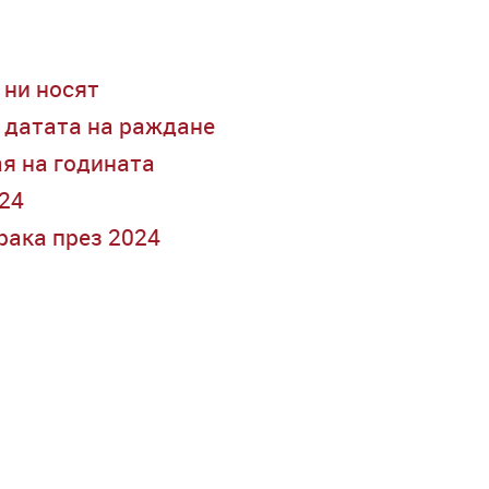
 ни носят
д датата на раждане
ая на годината
024
рака през 2024