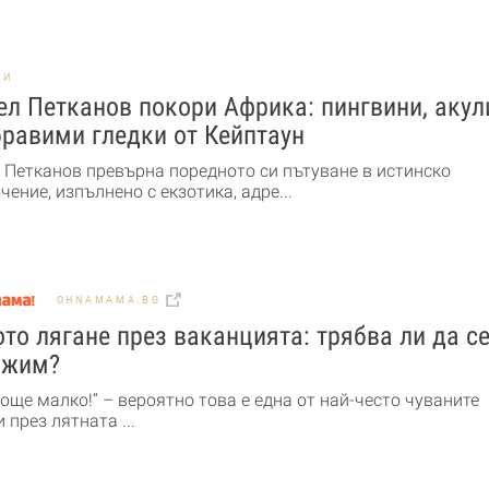
НИ
л Петканов покори Африка: пингвини, акул
равими гледки от Кейптаун
 Петканов превърна поредното си пътуване в истинско
ение, изпълнено с екзотика, адре...
OHNAMAMA.BG
то лягане през ваканцията: трябва ли да с
ожим?
още малко!“ – вероятно това е една от най-често чуваните
 през лятната ...