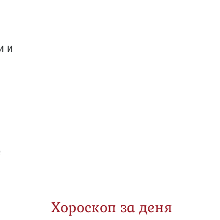
и и
е
Хороскоп за деня