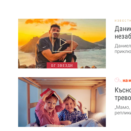
ИЗВЕСТ
Дание
незаб
Даниел
приключ
БГ ЗВЕЗДИ
Късно
трев
„Мамо, 
реплики