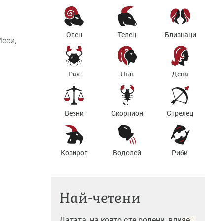
Овен
Телец
Близнаци
еси,
Рак
Лъв
Дева
Везни
Скорпион
Стрелец
Козирог
Водолей
Риби
Най-четени
Датата, на която сте родени, влияе