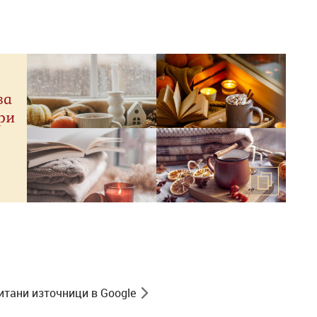
за
ри
итани източници в Google