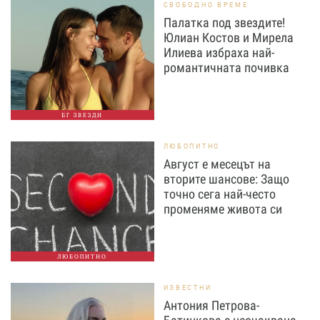
СВОБОДНО ВРЕМЕ
Палатка под звездите!
Юлиан Костов и Мирела
Илиева избраха най-
романтичната почивка
БГ ЗВЕЗДИ
ЛЮБОПИТНО
Август е месецът на
вторите шансове: Защо
точно сега най-често
променяме живота си
ЛЮБОПИТНО
ИЗВЕСТНИ
Антония Петрова-