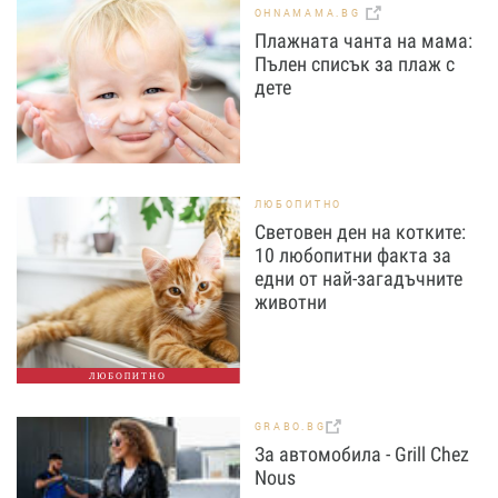
OHNAMAMA.BG
Плажната чанта на мама:
Пълен списък за плаж с
дете
ЛЮБОПИТНО
Световен ден на котките:
10 любопитни факта за
едни от най-загадъчните
животни
ЛЮБОПИТНО
GRABO.BG
За автомобила - Grill Chez
Nous