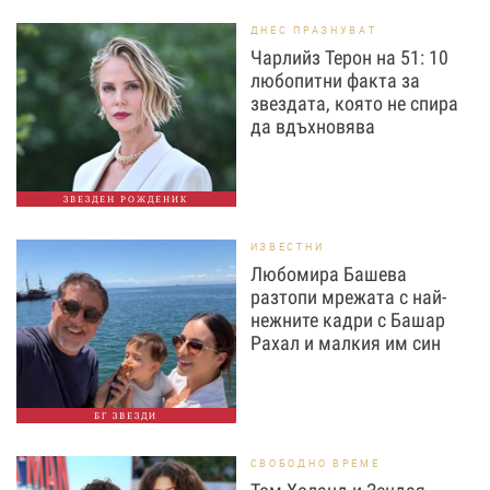
ДНЕС ПРАЗНУВАТ
Чарлийз Терон на 51: 10
любопитни факта за
звездата, която не спира
да вдъхновява
ЗВЕЗДЕН РОЖДЕНИК
ИЗВЕСТНИ
Любомира Башева
разтопи мрежата с най-
нежните кадри с Башар
Рахал и малкия им син
БГ ЗВЕЗДИ
СВОБОДНО ВРЕМЕ