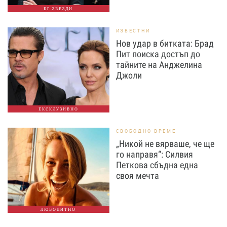
БГ ЗВЕЗДИ
ИЗВЕСТНИ
Нов удар в битката: Брад
Пит поиска достъп до
тайните на Анджелина
Джоли
ЕКСКЛУЗИВНО
СВОБОДНО ВРЕМЕ
„Никой не вярваше, че ще
го направя“: Силвия
Петкова сбъдна една
своя мечта
ЛЮБОПИТНО