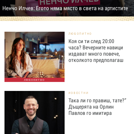
Ненчо Илчев: Егото няма място в света на артистите
ЛЮБОПИТНО
Коя си ти след 20:00
часа? Вечерните навици
издават много повече,
отколкото предполагаш
ЛЮБОПИТНО
ИЗВЕСТНИ
Така ли го правиш, тате?“
Дъщерята на Орлин
Павлов го имитира