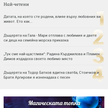
Най-четени
Датата, на която сте родени, влияе върху любовния ви
живот. Ето как...
Дъщерята на Гала - Мари отплава с любимия и двете
си деца на семейна морска приказка
„Тук сме най-щастливи“: Радина Кърджилова и Пламен
Димов издадоха своето любимо място
Дъщерята на Тодор Батков вдигна сватба, Стоичков и
Братя Аргирови я изненадаха с песен
Дневен хороскоп за 6 август, четвъртък
Магическата топка