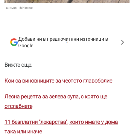
Снимка:
Thinkstock
Добави ни в предпочитани източници в
Google
Вижте още:
Кои са виновниците за честото главоболие
Лесна рецепта за зелева супа, с която ще
отслабнете
11 безплатни "лекарства", които имате у дома
така или иначе