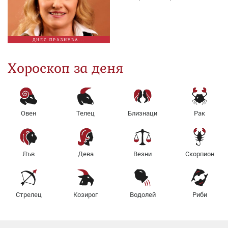
ДНЕС ПРАЗНУВА...
Хороскоп за деня
Овен
Телец
Близнаци
Рак
Лъв
Дева
Везни
Скорпион
Стрелец
Козирог
Водолей
Риби