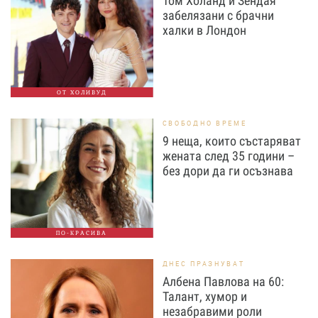
Том Холанд и Зендая
забелязани с брачни
халки в Лондон
ОТ ХОЛИВУД
СВОБОДНО ВРЕМЕ
9 неща, които състаряват
жената след 35 години –
без дори да ги осъзнава
ПО-КРАСИВА
ДНЕС ПРАЗНУВАТ
Албена Павлова на 60:
Талант, хумор и
незабравими роли