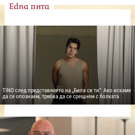
Edna пита
TINO след представянето на „Била си ти“: Ако искаме
да се опознаем, трябва да се срещнем с болката