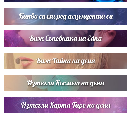
Списъкът е ясен: Джей Ло и Риана във ВИП гостите на
сватбата на Роналдо
Каква си според асцендента си
Виж Съновника на Edna
Виж Тайна на деня
Изтегли Късмет на деня
Изтегли Карта Таро на деня