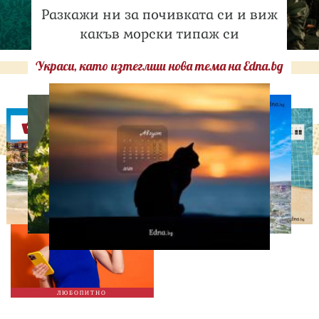
Разкажи ни за почивката си и виж
какъв морски типаж си
Украси, като изтеглиш нова тема на Edna.bg
Оферти
ЛЮБОПИТНО
ТЕСТ: Какво издава
телефонът ти за теб?
ЛЮБОПИТНО