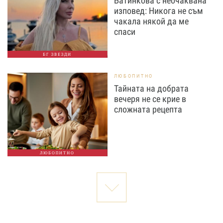
Батинкова с неочаквана
изповед: Никога не съм
чакала някой да ме
спаси
БГ ЗВЕЗДИ
ЛЮБОПИТНО
Тайната на добрата
вечеря не се крие в
сложната рецепта
ЛЮБОПИТНО