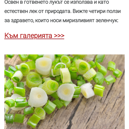
Освен в готвенето лукът се използва и като
естествен лек от природата. Вижте четири ползи
за здравето, които носи миризливият зеленчук:
Към галерията >>>