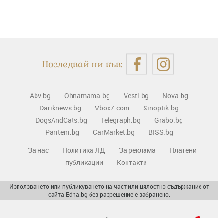
Последвай ни във:
Abv.bg
Ohnamama.bg
Vesti.bg
Nova.bg
Dariknews.bg
Vbox7.com
Sinoptik.bg
DogsAndCats.bg
Telegraph.bg
Grabo.bg
Pariteni.bg
CarMarket.bg
BISS.bg
За нас
Политика ЛД
За реклама
Платени
публикации
Контакти
Използването или публикуването на част или цялостно съдържание от
сайта Edna.bg без разрешение е забранено.