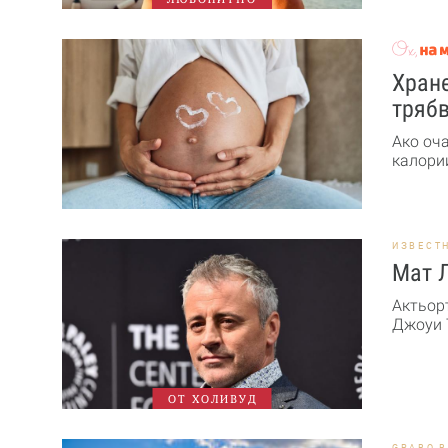
Хране
трябв
Ако оч
калории
ИЗВЕСТ
Мат 
Актьор
Джоуи Т
ОТ ХОЛИВУД
GRABO.