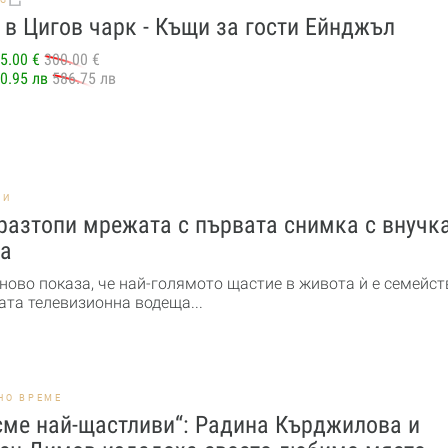
в Цигов чарк - Къщи за гости Ейнджъл
5.00 €
300.00 €
0.95 лв
586.75 лв
НИ
разтопи мрежата с първата снимка с внучк
а
ново показа, че най-голямото щастие в живота ѝ е семейст
та телевизионна водеща...
НО ВРЕМЕ
сме най-щастливи“: Радина Кърджилова и