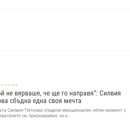
НО ВРЕМЕ
й не вярваше, че ще го направя“: Силвия
ова сбъдна една своя мечта
ата Силвия Петкова сподели емоционален летен момент с
вателите си, признавайки, че н...