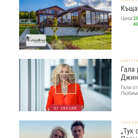
Къща 
Цена:
20
40
ИЗВЕСТ
Гала 
Джин
Гала от
Любима
БГ ЗВЕЗДИ
СВОБОД
„Тук 