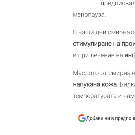
предписвал
менопауза.
В наши дни смирната
стимулиране на прои
и при лечение на
инф
Маслото от смирна е
напукана кожа
. Бил
температурата и нам
Добави ни в предпоч