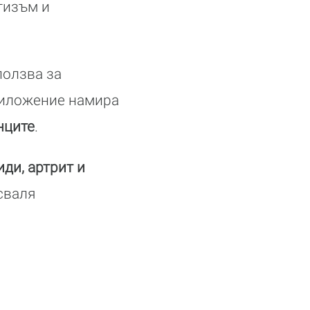
тизъм и
ползва за
риложение намира
нците
.
ди, артрит и
сваля