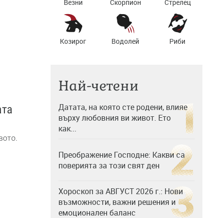
Везни
Скорпион
Стрелец
Козирог
Водолей
Риби
Най-четени
Датата, на която сте родени, влияе
ата
върху любовния ви живот. Ето
как...
вото.
Преображение Господне: Какви са
поверията за този свят ден
Хороскоп за АВГУСТ 2026 г.: Нови
възможности, важни решения и
емоционален баланс