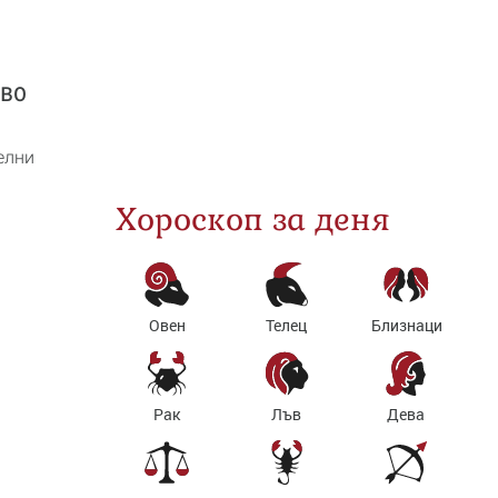
кво
елни
Хороскоп за деня
Овен
Телец
Близнаци
Рак
Лъв
Дева