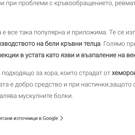
и при проблеми с кръвообращението, ревма
 е все така популярна и приложима. Те се из
зводството на бели кръвни телца
. Голямо п
екции в устата като язви и възпаление на ве
 подходящо за хора, които страдат от
хеморои
ката е добро средство и при настинки,защото 
алява мускулните болки.
итани източници в Google