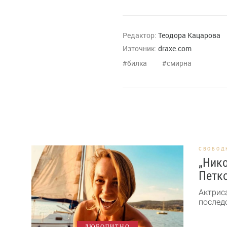
Редактор:
Теодора Кацарова
Източник:
draxe.com
билка
смирна
СВОБОД
„Нико
Петк
Актрис
последо
ЛЮБОПИТНО