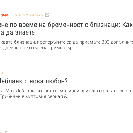
OHNAMAMA.BG
не по време на бременност с близнаци: Ка
а да знаете
аквате близнаци, препоръките са да приемате 300 допълнит
 дневно през първия триместър, ...
НИ
Лебланк с нова любов?
ът Мат Лебланк, познат на милиони зрители с ролята си на
рибиани в култовия сериал &...
BG