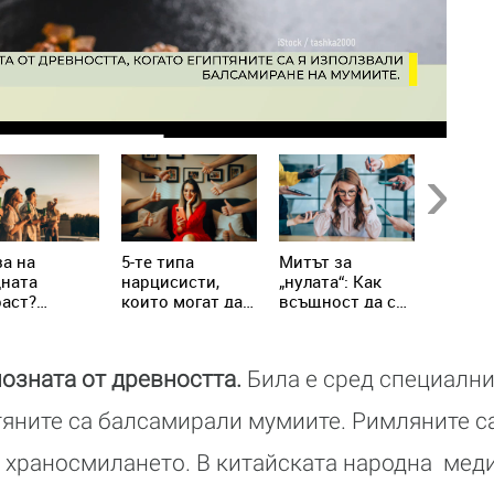
Next
а на
5-те типа
Митът за
Не яжт
дната
нарцисисти,
„нулата“: Как
храни 
аст?
които могат да
всъщност да се
настин
ениалите
присъстват в
справим с
грип!
написват
живота ни всеки
хроничния
вилата
ден
стрес
позната от древността.
Била е сред специални
тяните са балсамирали мумиите.
Римляните с
 храносмилането. В китайската народна меди