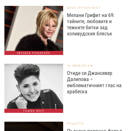
ДНЕС ПРАЗНУВАТ
Мелани Грифит на 69:
тайните, любовите и
тежките битки зад
холивудския блясък
ЗВЕЗДЕН РОЖДЕНИК
IN MEMORIAM
Отиде си Джансевер
Далипова –
емблематичният глас на
арабеска
ТЪЖНА ВЕСТ
РЕЦЕПТИ
Пълнено пилешко филе в