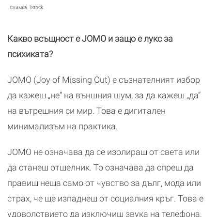
Снимка:
iStock
Какво всъщност е JOMO и защо е лукс за
психиката?
JOMO (Joy of Missing Out) е съзнателният избор
да кажеш „не“ на външния шум, за да кажеш „да“
на вътрешния си мир. Това е дигитален
минимализъм на практика.
JOMO не означава да се изолираш от света или
да станеш отшелник. То означава да спреш да
правиш неща само от чувство за дълг, мода или
страх, че ще изпаднеш от социалния кръг. Това е
удоволствието да изключиш звука на телефона,