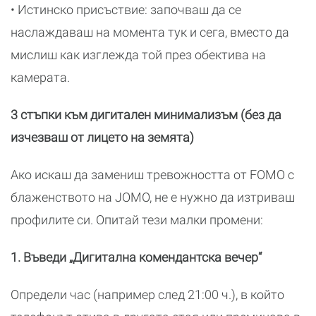
• Истинско присъствие: започваш да се
наслаждаваш на момента тук и сега, вместо да
мислиш как изглежда той през обектива на
камерата.
3 стъпки към дигитален минимализъм (без да
изчезваш от лицето на земята)
Ако искаш да замениш тревожността от FOMO с
блаженството на JOMO, не е нужно да изтриваш
профилите си. Опитай тези малки промени:
1. Въведи „Дигитална комендантска вечер“
Определи час (например след 21:00 ч.), в който