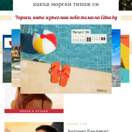
какъв морски типаж си
Украси, като изтеглиш нова тема на Edna.bg
Оферти
ОТ МЕН ЗА МЕН
Не е нужно да заслужиш
любовта: 8 напомняния
за всяка жена
ЛЮБОВ И ВРЪЗКИ
ИЗВЕСТНИ
Антонио Бандерас: