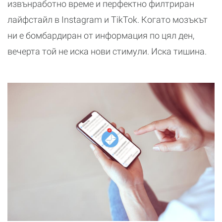
извънработно време и перфектно филтриран
лайфстайл в Instagram и TikTok. Когато мозъкът
ни е бомбардиран от информация по цял ден,
вечерта той не иска нови стимули. Иска тишина.