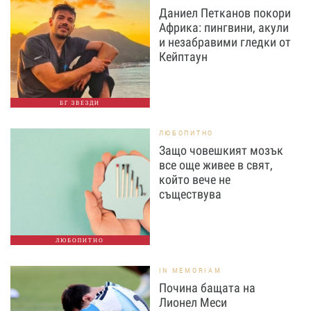
Даниел Петканов покори
Африка: пингвини, акули
и незабравими гледки от
Кейптаун
БГ ЗВЕЗДИ
ЛЮБОПИТНО
Защо човешкият мозък
все още живее в свят,
който вече не
съществува
ЛЮБОПИТНО
IN MEMORIAM
Почина бащата на
Лионел Меси