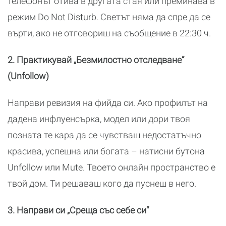
телефонът отива в другата стая или преминава в
режим Do Not Disturb. Светът няма да спре да се
върти, ако не отговориш на съобщение в 22:30 ч.
2. Практикувай „Безмилостно отследване“
(Unfollow)
Направи ревизия на фийда си. Ако профилът на
дадена инфлуенсърка, модел или дори твоя
позната те кара да се чувстваш недостатъчно
красива, успешна или богата – натисни бутона
Unfollow или Mute. Твоето онлайн пространство е
твой дом. Ти решаваш кого да пуснеш в него.
3. Направи си „Среща със себе си“