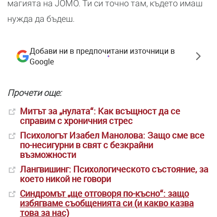
магията на JOMO. Ти си точно там, където имаш
нужда да бъдеш.
Добави ни в предпочитани източници в
Google
Прочети още:
Митът за „нулата“: Как всъщност да се
справим с хроничния стрес
Психологът Изабел Манолова: Защо сме все
по-несигурни в свят с безкрайни
възможности
Лангвишинг: Психологическото състояние, за
което никой не говори
Синдромът „ще отговоря по-късно“: защо
избягваме съобщенията си (и какво казва
това за нас)