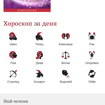
НУМЕРОЛОГИЯ
Хороскоп за деня
Овен
Телец
Близнаци
Рак
Лъв
Дева
Везни
Скорпион
Стрелец
Козирог
Водолей
Риби
Най-четени