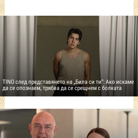
TINO след представянето на „Била си ти“: Ако искаме
да се опознаем, трябва да се срещнем с болката