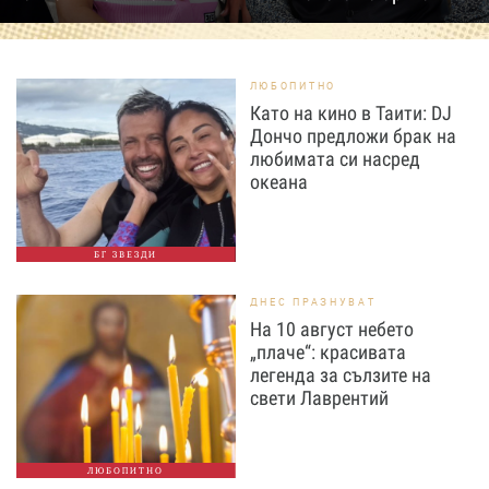
ЛЮБОПИТНО
Като на кино в Таити: DJ
Дончо предложи брак на
любимата си насред
океана
БГ ЗВЕЗДИ
ДНЕС ПРАЗНУВАТ
На 10 август небето
„плаче“: красивата
легенда за сълзите на
свети Лаврентий
ЛЮБОПИТНО