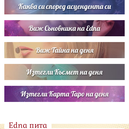
Каква си според асцендента си
Виж Съновника на Edna
Виж Тайна на деня
Изтегли Късмет на деня
Изтегли Карта Таро на деня
Edna пита