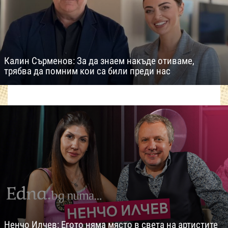
Калин Сърменов: За да знаем накъде отиваме,
трябва да помним кои са били преди нас
Ненчо Илчев: Егото няма място в света на артистите