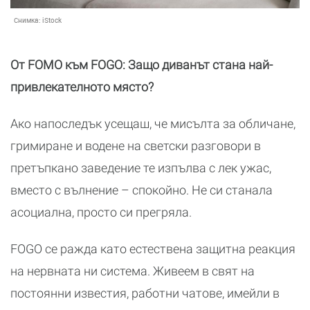
Снимка:
iStock
От FOMO към FOGO: Защо диванът стана най-
привлекателното място?
Ако напоследък усещаш, че мисълта за обличане,
гримиране и водене на светски разговори в
претъпкано заведение те изпълва с лек ужас,
вместо с вълнение – спокойно. Не си станала
асоциална, просто си прегряла.
FOGO се ражда като естествена защитна реакция
на нервната ни система. Живеем в свят на
постоянни известия, работни чатове, имейли в