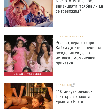
Късното лягане през
ваканцията: трябва ли да
се тревожим?
ДНЕС ПРАЗНУВАТ
Розово, пера и тиари:
Кайли Дженър превърна
рождения си ден в
истинска момичешка
приказка
ЗВЕЗДЕН РОЖДЕНИК
GRABO.BG
110 минути релакс -
Център за красота
Ермитаж Бюти