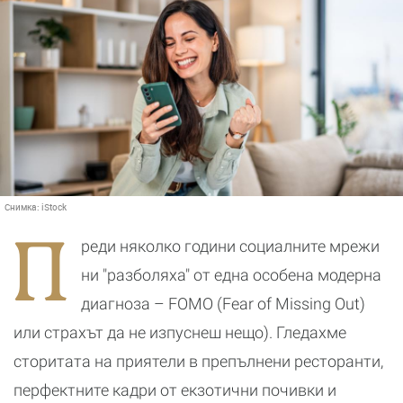
Снимка:
iStock
П
реди няколко години социалните мрежи
ни "разболяха" от една особена модерна
диагноза – FOMO (Fear of Missing Out)
или страхът да не изпуснеш нещо). Гледахме
сторитата на приятели в препълнени ресторанти,
перфектните кадри от екзотични почивки и