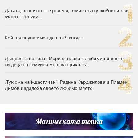
Датата, на която сте родени, влияе върху любовния ви
живот. Ето как...
Кой празнува имен ден на 9 август
Дъщерята на Гала - Мари отплава с любимия и двете
си деца на семейна морска приказка
„Тук сме най-щастливи“: Радина Кърджилова и Пламен
Димов издадоха своето любимо място
Любомира Башева разтопи мрежата с най-нежните
кадри с Башар Рахал и малкия им син
Магическата топка
Дъщерята на Тодор Батков вдигна сватба, Стоичков и
Братя Аргирови я изненадаха с песен