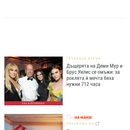
СВОБОДНО ВРЕМЕ
Дъщерята на Деми Мур и
Брус Уилис се омъжи: за
роклята ѝ мечта бяха
нужни 712 часа
ЕКСКЛУЗИВНО
OHNAMAMA.BG