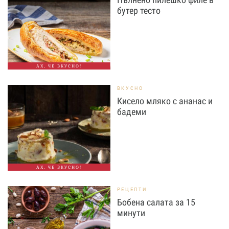
бутер тесто
АХ, ЧЕ ВКУСНО!
ВКУСНО
Кисело мляко с ананас и
бадеми
АХ, ЧЕ ВКУСНО!
РЕЦЕПТИ
Бобена салата за 15
минути