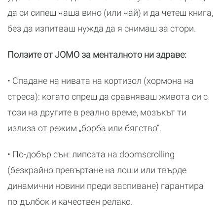
да си сипеш чаша вино (или чай) и да четеш книга,
без да изпитваш нужда да я снимаш за стори.
Ползите от JOMO за менталното ни здраве:
• Спадане на нивата на кортизол (хормона на
стреса): когато спреш да сравняваш живота си с
този на другите в реално време, мозъкът ти
излиза от режим „борба или бягство“.
• По-добър сън: липсата на doomscrolling
(безкрайно превъртане на лоши или твърде
динамични новини преди заспиване) гарантира
по-дълбок и качествен релакс.