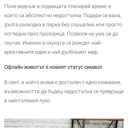
Поне веднъж в седмицата планирай време, в
което си абсолютно недостъпна. Подари си вана,
дълга разходка в парка без слушалки, или просто
погледни през прозореца. Позволи на ума си да
скучае. Именно в скуката се раждат най-
креативните идеи и най-дълбокият мир.
Офлайн животът е новият статус символ
В свят, в който всеки е достъпен с едно кликване,
възможността да бъдеш недостъпна се превръща
в най-големия лукс.