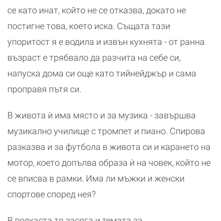
се като инат, който не се отказва, докато не
постигне това, което иска. Същата тази
упоритост я е водила и извън кухнята - от ранна
възраст е трябвало да разчита на себе си,
напуска дома си още като тийнейджър и сама
проправя пътя си.
В живота ѝ има място и за музика - завършва
музикално училище с тромпет и пиано. Спирова
разказва и за футбола в живота си и карането на
мотор, което допълва образа ѝ на човек, който не
се вписва в рамки. Има ли мъжки и женски
спортове според нея?
В подкаста тя засяга и темата за