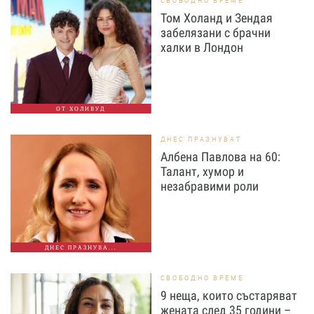
СВОБОДНО ВРЕМЕ
Том Холанд и Зендая
забелязани с брачни
халки в Лондон
ОТ ХОЛИВУД
ДНЕС ПРАЗНУВАТ
Албена Павлова на 60:
Талант, хумор и
незабравими роли
ДНЕС ПРАЗНУВА...
СВОБОДНО ВРЕМЕ
9 неща, които състаряват
жената след 35 години –