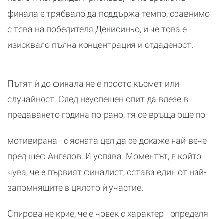
финала е трябвало да поддържа темпо, сравнимо
с това на победителя Денисиньо, и че това е
изисквало пълна концентрация и отдаденост.
Пътят ѝ до финала не е просто късмет или
случайност. След неуспешен опит да влезе в
предаването година по-рано, тя се връща още по-
мотивирана - с ясната цел да се докаже най-вече
пред шеф Ангелов. И успява. Моментът, в който
чува, че е първият финалист, остава един от най-
запомнящите в цялото ѝ участие.
Спирова не крие, че е човек с характер - определя