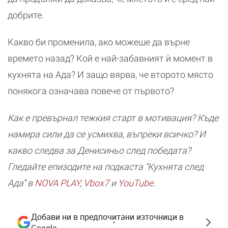
добрите.
Какво би променила, ако можеше да върне
времето назад? Кой е най-забавният ѝ момент в
кухнята на Ада? И защо вярва, че второто място
понякога означава повече от първото?
Как е превърнал тежкия старт в мотивация? Къде
намира сили да се усмихва, въпреки всичко? И
какво следва за Денисиньо след победата?
Гледайте епизодите на подкаста “Кухнята след
Ада” в
NOVA PLAY
,
Vbox7
и
YouTube
.
Добави ни в предпочитани източници в