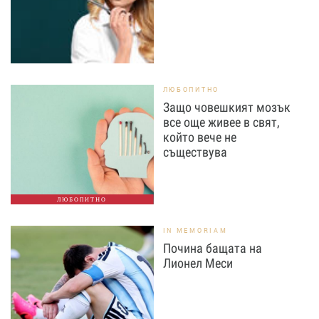
ЛЮБОПИТНО
Защо човешкият мозък
все още живее в свят,
който вече не
съществува
ЛЮБОПИТНО
IN MEMORIAM
Почина бащата на
Лионел Меси