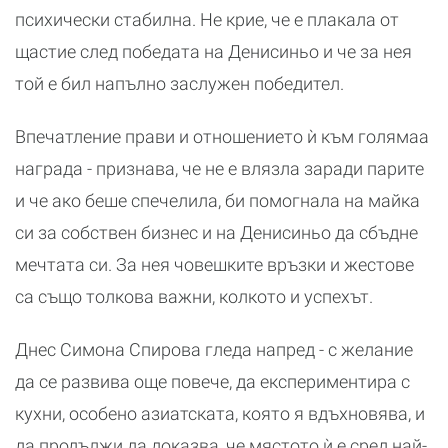
психически стабилна. Не крие, че е плакала от
щастие след победата на Денисиньо и че за нея
той е бил напълно заслужен победител.
Впечатление прави и отношението ѝ към голямаа
награда - признава, че не е влязла заради парите
и че ако беше спечелила, би помогнала на майка
си за собствен бизнес и на Денисиньо да сбъдне
мечтата си. За нея човешките връзки и жестове
са също толкова важни, колкото и успехът.
Днес Симона Спирова гледа напред - с желание
да се развива още повече, да експериментира с
кухни, особено азиатската, която я вдъхновява, и
да продължи да доказва, че мястото ѝ е сред най-