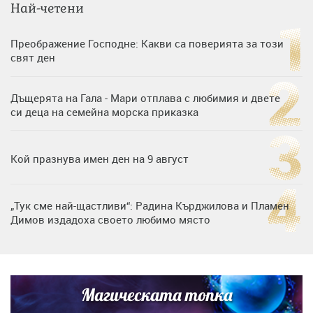
Най-четени
Преображение Господне: Какви са поверията за този
свят ден
Дъщерята на Гала - Мари отплава с любимия и двете
си деца на семейна морска приказка
Кой празнува имен ден на 9 август
„Тук сме най-щастливи“: Радина Кърджилова и Пламен
Димов издадоха своето любимо място
Дъщерята на Тодор Батков вдигна сватба, Стоичков и
Братя Аргирови я изненадаха с песен
Магическата топка