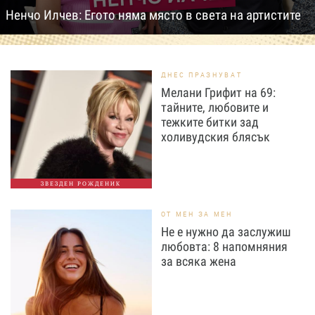
Ненчо Илчев: Егото няма място в света на артистите
ДНЕС ПРАЗНУВАТ
Мелани Грифит на 69:
тайните, любовите и
тежките битки зад
холивудския блясък
ЗВЕЗДЕН РОЖДЕНИК
ОТ МЕН ЗА МЕН
Не е нужно да заслужиш
любовта: 8 напомняния
за всяка жена