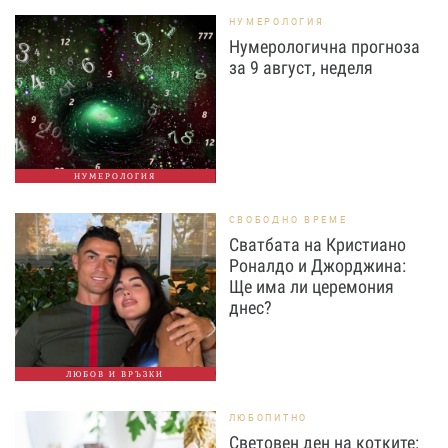
НУМЕРОЛОГИЯ
Нумерологична прогноза
за 9 август, неделя
НУМЕРОЛОГИЯ
СВОБОДНО ВРЕМЕ
Сватбата на Кристиано
Роналдо и Джорджина:
Ще има ли церемония
днес?
ЛЮБОВ И ВРЪЗКИ
ЛЮБОПИТНО
Световен ден на котките: