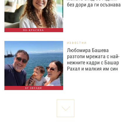
без дори да ги осъзнава
ПО-КРАСИВА
ИЗВЕСТНИ
Любомира Башева
разтопи мрежата с най-
нежните кадри с Башар
Рахал и малкия им син
БГ ЗВЕЗДИ