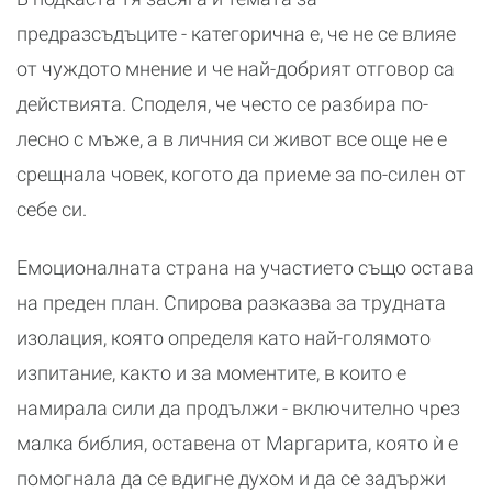
предразсъдъците - категорична е, че не се влияе
от чуждото мнение и че най-добрият отговор са
действията. Споделя, че често се разбира по-
лесно с мъже, а в личния си живот все още не е
срещнала човек, когото да приеме за по-силен от
себе си.
Емоционалната страна на участието също остава
на преден план. Спирова разказва за трудната
изолация, която определя като най-голямото
изпитание, както и за моментите, в които е
намирала сили да продължи - включително чрез
малка библия, оставена от Маргарита, която ѝ е
помогнала да се вдигне духом и да се задържи