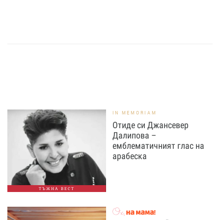
IN MEMORIAM
Отиде си Джансевер
Далипова –
емблематичният глас на
арабеска
ТЪЖНА ВЕСТ