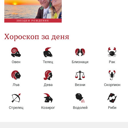
ЗВЕЗДЕН РОЖДЕНИК
Хороскоп за деня
Овен
Телец
Близнаци
Рак
Лъв
Дева
Везни
Скорпион
Стрелец
Козирог
Водолей
Риби