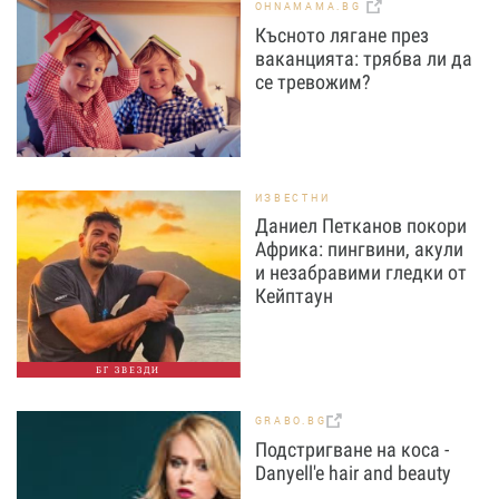
OHNAMAMA.BG
Късното лягане през
ваканцията: трябва ли да
се тревожим?
ИЗВЕСТНИ
Даниел Петканов покори
Африка: пингвини, акули
и незабравими гледки от
Кейптаун
БГ ЗВЕЗДИ
GRABO.BG
Подстригване на коса -
Danyell'e hair and beauty