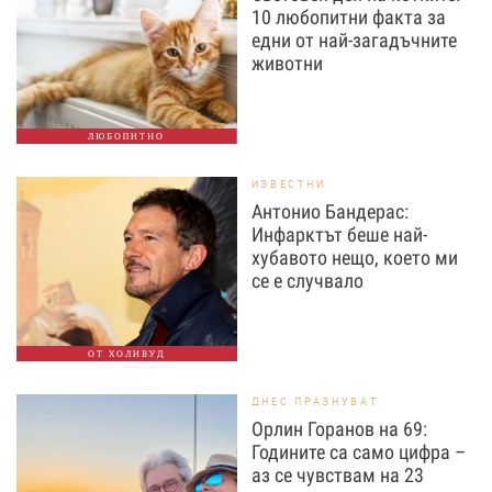
10 любопитни факта за
едни от най-загадъчните
животни
ЛЮБОПИТНО
ИЗВЕСТНИ
Антонио Бандерас:
Инфарктът беше най-
хубавото нещо, което ми
се е случвало
ОТ ХОЛИВУД
ДНЕС ПРАЗНУВАТ
Орлин Горанов на 69:
Годините са само цифра –
аз се чувствам на 23