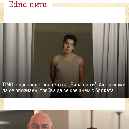
Edna пита
TINO след представянето на „Била си ти“: Ако искаме
да се опознаем, трябва да се срещнем с болката