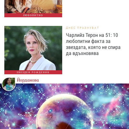
ЛЮБОПИТНО
ДНЕС ПРАЗНУВАТ
Чарлийз Терон на 51: 10
любопитни факта за
звездата, която не спира
да вдъхновява
ЗВЕЗДЕН РОЖДЕНИК
Йорданова