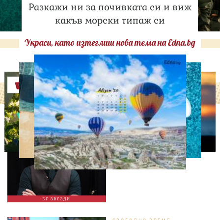
Разкажи ни за почивката си и виж
какъв морски типаж си
Украси, като изтеглиш нова тема на Edna.bg
Оферти
ИЗВЕСТНИ
Така ли го правиш, тате?“
Дъщерята на Орлин
Павлов го имитира
БГ ЗВЕЗДИ