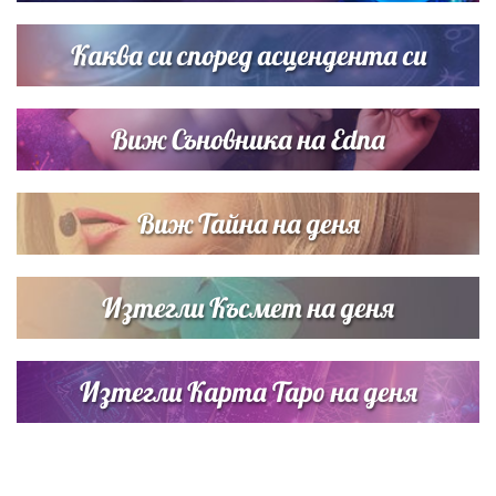
Дневен хороскоп за 6 август, четвъртък
Каква си според асцендента си
Виж Съновника на Edna
Виж Тайна на деня
Изтегли Късмет на деня
Изтегли Карта Таро на деня