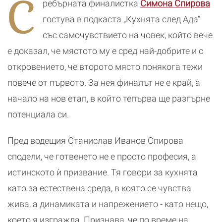
С
ребърната финалистка
Симона Спирова
ожесточените
тортата“
Рилския
битки тази есен
манастир
гостува в подкаста „Кухнята след Ада“
със самочувствието на човек, който вече
е доказал, че мястото му е сред най-добрите и с
откровението, че второто място понякога тежи
повече от първото. За нея финалът не е край, а
начало на нов етап, в който тепърва ще разгърне
потенциала си.
Пред водещия Станислав Иванов Спирова
сподели, че готвенето не е просто професия, а
истинското ѝ призвание. Тя говори за кухнята
като за естествена среда, в която се чувства
жива, а динамиката и напрежението - като нещо,
което я изгражда. Признава, че по време на