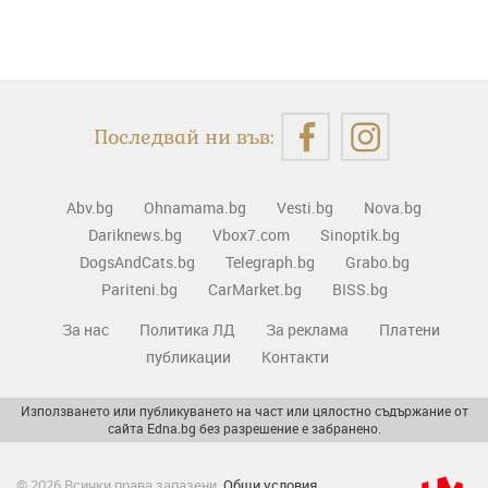
Последвай ни във:
Abv.bg
Ohnamama.bg
Vesti.bg
Nova.bg
Dariknews.bg
Vbox7.com
Sinoptik.bg
DogsAndCats.bg
Telegraph.bg
Grabo.bg
Pariteni.bg
CarMarket.bg
BISS.bg
За нас
Политика ЛД
За реклама
Платени
публикации
Контакти
Използването или публикуването на част или цялостно съдържание от
сайта Edna.bg без разрешение е забранено.
© 2026 Всички права запазени.
Общи условия