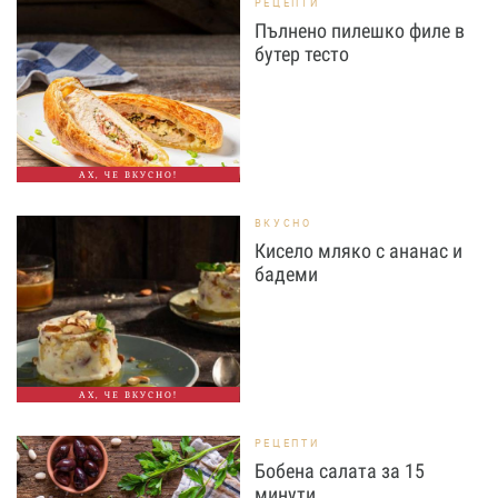
РЕЦЕПТИ
Пълнено пилешко филе в
бутер тесто
АХ, ЧЕ ВКУСНО!
ВКУСНО
Кисело мляко с ананас и
бадеми
АХ, ЧЕ ВКУСНО!
РЕЦЕПТИ
Бобена салата за 15
минути