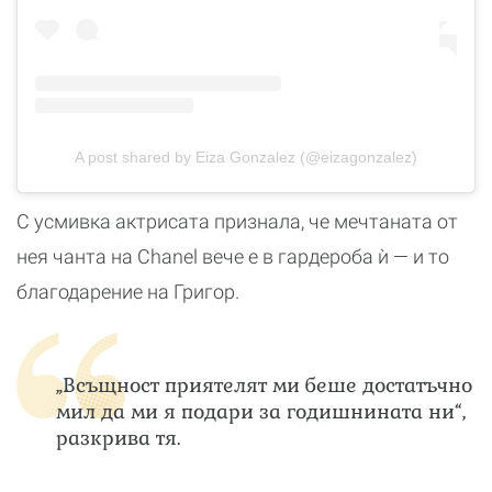
A post shared by Eiza Gonzalez (@eizagonzalez)
С усмивка актрисата признала, че мечтаната от
нея чанта на Chanel вече е в гардероба ѝ — и то
благодарение на Григор.
„Всъщност приятелят ми беше достатъчно
мил да ми я подари за годишнината ни“,
разкрива тя.