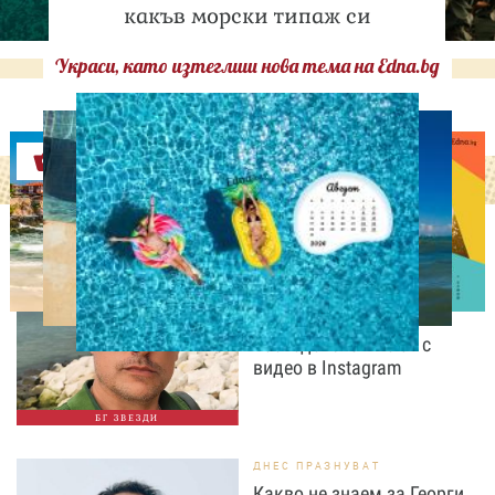
какъв морски типаж си
Украси, като изтеглиш нова тема на Edna.bg
Оферти
ИЗВЕСТНИ
„Не бъдете скромни, а
пищни“: Владимир
Карамазов разсмя
последователите си с
видео в Instagram
БГ ЗВЕЗДИ
ДНЕС ПРАЗНУВАТ
Какво не знаем за Георги