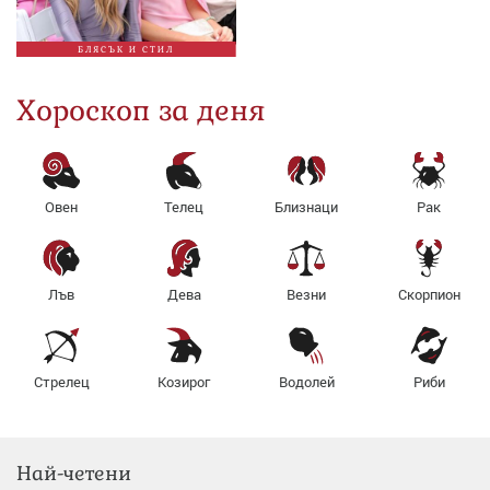
БЛЯСЪК И СТИЛ
Хороскоп за деня
Овен
Телец
Близнаци
Рак
Лъв
Дева
Везни
Скорпион
Стрелец
Козирог
Водолей
Риби
Най-четени