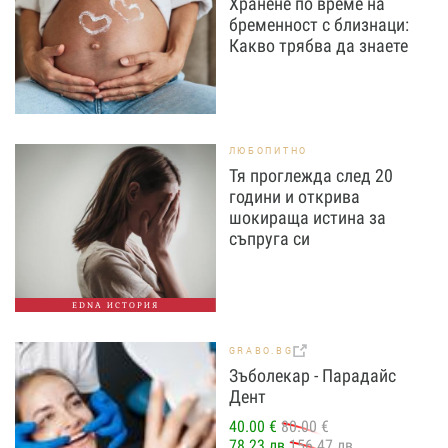
Хранене по време на
бременност с близнаци:
Какво трябва да знаете
ЛЮБОПИТНО
Тя проглежда след 20
години и открива
шокираща истина за
съпруга си
EDNA ИСТОРИЯ
GRABO.BG
Зъболекар - Парадайс
Дент
40.00 €
80.00 €
78.23 лв
156.47 лв