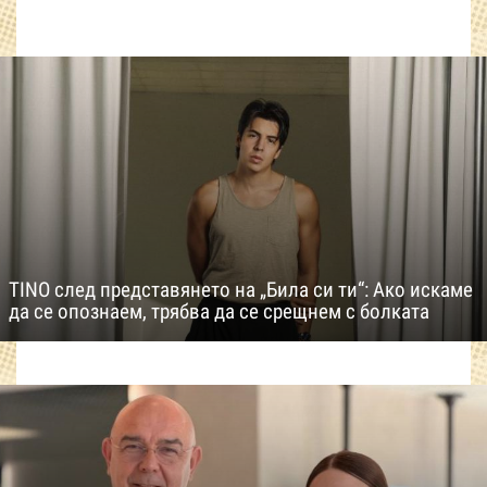
TINO след представянето на „Била си ти“: Ако искаме
да се опознаем, трябва да се срещнем с болката