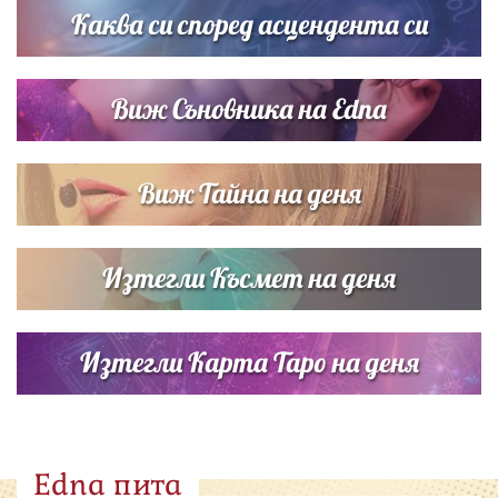
Каква си според асцендента си
Виж Съновника на Edna
Виж Тайна на деня
Изтегли Късмет на деня
Изтегли Карта Таро на деня
Edna пита