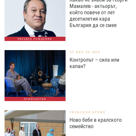
Мамалев - актьорът,
който повече от пет
десетилетия кара
България да се смее
ЗВЕЗДЕН РОЖДЕНИК
ОТ МЕН ЗА МЕН
Контролът – сила или
капан?
ПСИХОЛОГИЯ
СВОБОДНО ВРЕМЕ
Ново бебе в кралското
семейство