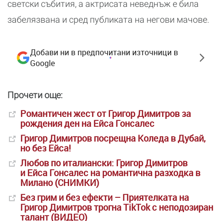
светски събития, а актрисата неведнъж е била
забелязвана и сред публиката на негови мачове.
Добави ни в предпочитани източници в
Google
Прочети още:
Романтичен жест от Григор Димитров за
рождения ден на Ейса Гонсалес
Григор Димитров посрещна Коледа в Дубай,
но без Ейса!
Любов по италиански: Григор Димитров
и Ейса Гонсалес на романтична разходка в
Милано (СНИМКИ)
Без грим и без ефекти – Приятелката на
Григор Димитров трогна TikTok с неподозиран
талант (ВИДЕО)