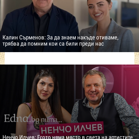
Калин Сърменов: За да знаем накъде отиваме,
трябва да помним кои са били преди нас
Ненчо Илчев: Егото няма място в света на артистите