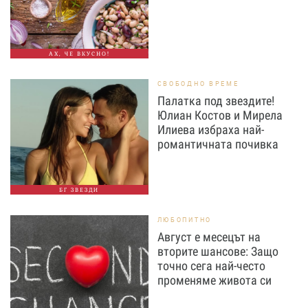
АХ, ЧЕ ВКУСНО!
СВОБОДНО ВРЕМЕ
Палатка под звездите!
Юлиан Костов и Мирела
Илиева избраха най-
романтичната почивка
БГ ЗВЕЗДИ
ЛЮБОПИТНО
Август е месецът на
вторите шансове: Защо
точно сега най-често
променяме живота си