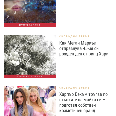
НУМЕРОЛОГИЯ
СВОБОДНО ВРЕМЕ
Как Меган Маркъл
отпразнува 45-ия си
рожден ден с принц Хари
КРАЛСКИ НОВИНИ
СВОБОДНО ВРЕМЕ
Харпър Бекъм тръгва по
стъпките на майка си –
подготвя собствен
козметичен бранд