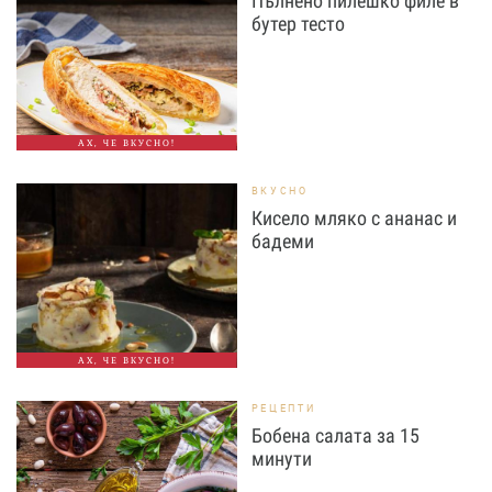
Пълнено пилешко филе в
бутер тесто
АХ, ЧЕ ВКУСНО!
ВКУСНО
Кисело мляко с ананас и
бадеми
АХ, ЧЕ ВКУСНО!
РЕЦЕПТИ
Бобена салата за 15
минути