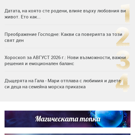
Датата, на която сте родени, влияе върху любовния ви
живот. Ето как...
Преображение Господне: Какви са поверията за този
свят ден
Хороскоп за АВГУСТ 2026 г.: Нови възможности, важни
решения и емоционален баланс
Дъщерята на Гала - Мари отплава с любимия и двете
си деца на семейна морска приказка
Звездна ваканция в Майорка: Дженифър Анистън,
Кортни Кокс и Джим Къртис заедно на яхта
Магическата топка
Дъщерята на Тодор Батков вдигна сватба, Стоичков и
Братя Аргирови я изненадаха с песен