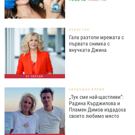
ИЗВЕСТНИ
Гала разтопи мрежата с
първата снимка с
внучката Джина
БГ ЗВЕЗДИ
СВОБОДНО ВРЕМЕ
„Тук сме най-щастливи“:
Радина Кърджилова и
Пламен Димов издадоха
своето любимо място