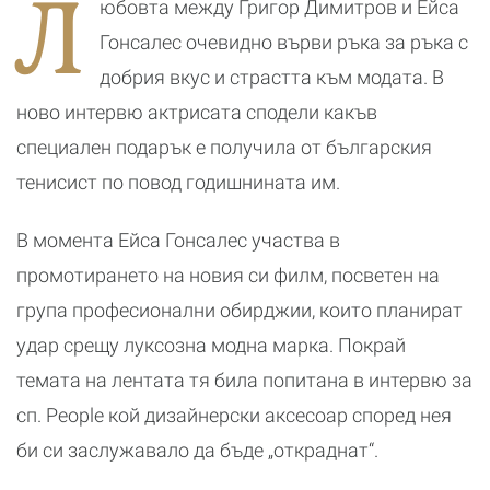
Л
юбовта между Григор Димитров и Ейса
романтичната
козметичен
почивка
бранд
Гонсалес очевидно върви ръка за ръка с
добрия вкус и страстта към модата. В
ново интервю актрисата сподели какъв
специален подарък е получила от българския
тенисист по повод годишнината им.
В момента Ейса Гонсалес участва в
промотирането на новия си филм, посветен на
група професионални обирджии, които планират
удар срещу луксозна модна марка. Покрай
темата на лентата тя била попитана в интервю за
сп. People кой дизайнерски аксесоар според нея
би си заслужавало да бъде „откраднат“.