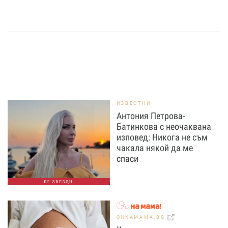
ИЗВЕСТНИ
Антония Петрова-
Батинкова с неочаквана
изповед: Никога не съм
чакала някой да ме
спаси
БГ ЗВЕЗДИ
OHNAMAMA.BG