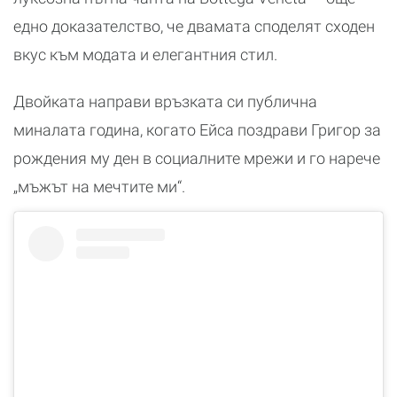
едно доказателство, че двамата споделят сходен
вкус към модата и елегантния стил.
Двойката направи връзката си публична
миналата година, когато Ейса поздрави Григор за
рождения му ден в социалните мрежи и го нарече
„мъжът на мечтите ми“.