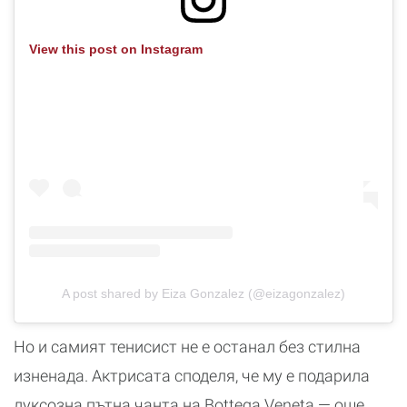
View this post on Instagram
A post shared by Eiza Gonzalez (@eizagonzalez)
Но и самият тенисист не е останал без стилна
изненада. Актрисата споделя, че му е подарила
луксозна пътна чанта на Bottega Veneta — още