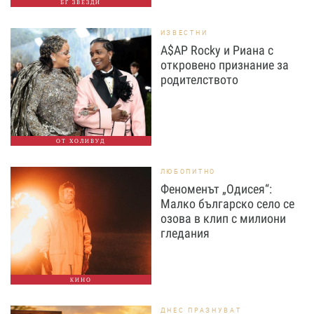
БГ ЗВЕЗДИ
ИЗВЕСТНИ
A$AP Rocky и Риана с
откровено признание за
родителството
ОТ ХОЛИВУД
ЛЮБОПИТНО
Феноменът „Одисея“:
Малко българско село се
озова в клип с милиони
гледания
КИНО
ДНЕС ПРАЗНУВАТ