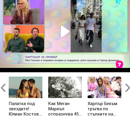
Previous
Ne
от
Палатка под
Как Меган
Харпър Бекъм
Н
звездите!
Маркъл
тръгва по
к
е
Юлиан Костов
отпразнува 45-
стъпките на
с
и Мирела
ия си рожден
майка си –
Илиева избраха
ден с принц
подготвя
най-
Хари
собствен