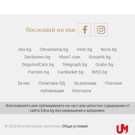
Последвай ни във:
Abv.bg
Ohnamama.bg
Vesti.bg
Nova.bg
Dariknews.bg
Vbox7.com
Sinoptik.bg
DogsAndCats.bg
Telegraph.bg
Grabo.bg
Pariteni.bg
CarMarket.bg
BISS.bg
За нас
Политика ЛД
За реклама
Платени
публикации
Контакти
Използването или публикуването на част или цялостно съдържание от
сайта Edna.bg без разрешение е забранено.
© 2026 Всички права запазени.
Общи условия