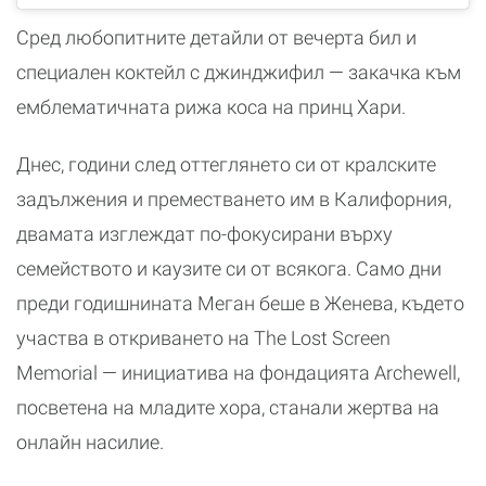
Сред любопитните детайли от вечерта бил и
специален коктейл с джинджифил — закачка към
емблематичната рижа коса на принц Хари.
Днес, години след оттеглянето си от кралските
задължения и преместването им в Калифорния,
двамата изглеждат по-фокусирани върху
семейството и каузите си от всякога. Само дни
преди годишнината Меган беше в Женева, където
участва в откриването на The Lost Screen
Memorial — инициатива на фондацията Archewell,
посветена на младите хора, станали жертва на
онлайн насилие.