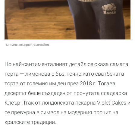
Снимка:
Instagram/Screenshot
Но най-сантименталният детайл се оказа самата
торта — лимонова с бъз, точно като сватбената
торта от големия им ден през 2018 г. Тогава
десертът беше създаден от прочутата сладкарка
Клеър Птак от лондонската пекарна Violet Cakes и
се превърна в символ на модерния прочит на
кралските традиции.