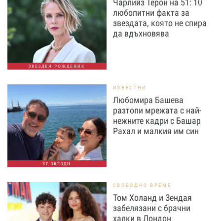
Чарлийз Терон на 51: 10
любопитни факта за
звездата, която не спира
да вдъхновява
ЗВЕЗДЕН РОЖДЕНИК
ИЗВЕСТНИ
Любомира Башева
разтопи мрежата с най-
нежните кадри с Башар
Рахал и малкия им син
БГ ЗВЕЗДИ
СВОБОДНО ВРЕМЕ
Том Холанд и Зендая
забелязани с брачни
халки в Лондон