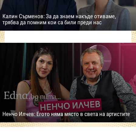
Калин Сърменов: За да знаем накъде отиваме,
трябва да помним кои са били преди нас
Ненчо Илчев: Егото няма място в света на артистите