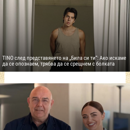
TINO след представянето на „Била си ти“: Ако искаме
да се опознаем, трябва да се срещнем с болката