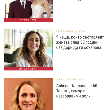
ОТ ХОЛИВУД
СВОБОДНО ВРЕМЕ
9 неща, които състаряват
жената след 35 години –
без дори да ги осъзнава
ПО-КРАСИВА
ДНЕС ПРАЗНУВАТ
Албена Павлова на 60:
Талант, хумор и
незабравими роли