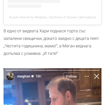
A post shared by Meghan, Duchess of Sussex (@meghan)
В едно от видеата Хари поднася торта със
запалени свещички, докато заедно с децата пеят:
„Честита годишнина, мамо!“, а Меган веднага
допълва с усмивка: „И тате!“