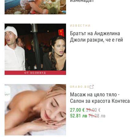
ИЗВЕСТНИ
Братът на Анджелина
Джоли разкри, че е гей
ОТ ХОЛИВУД
GRABO.BG
Масаж на цяло тяло -
Салон за красота Контеса
27.00 €
39.00 €
52.81 лв
76.28 лв