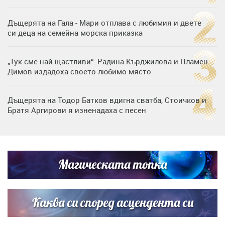
Дъщерята на Гала - Мари отплава с любимия и двете
си деца на семейна морска приказка
„Тук сме най-щастливи“: Радина Кърджилова и Пламен
Димов издадоха своето любимо място
Дъщерята на Тодор Батков вдигна сватба, Стоичков и
Братя Аргирови я изненадаха с песен
Дневен хороскоп за 6 август, четвъртък
Магическата топка
Списъкът е ясен: Джей Ло и Риана във ВИП гостите на
сватбата на Роналдо
Каква си според асцендента си