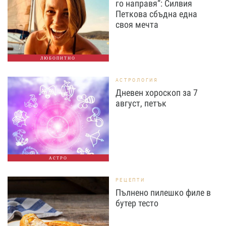
го направя“: Силвия
Петкова сбъдна една
своя мечта
ЛЮБОПИТНО
АСТРОЛОГИЯ
Дневен хороскоп за 7
август, петък
АСТРО
РЕЦЕПТИ
Пълнено пилешко филе в
бутер тесто