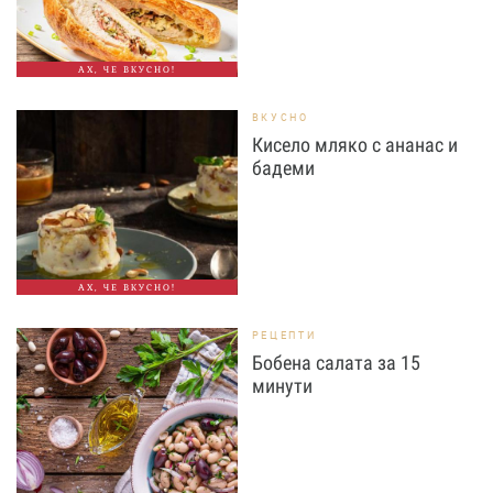
АХ, ЧЕ ВКУСНО!
ВКУСНО
Кисело мляко с ананас и
бадеми
АХ, ЧЕ ВКУСНО!
РЕЦЕПТИ
Бобена салата за 15
минути