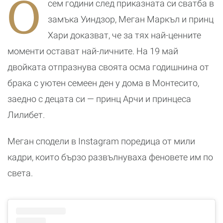
О
сем години след приказната си сватба в
романтичната
к
почивка
б
замъка Уиндзор, Меган Маркъл и принц
Хари доказват, че за тях най-ценните
моменти остават най-личните. На 19 май
двойката отпразнува своята осма годишнина от
брака с уютен семеен ден у дома в Монтесито,
заедно с децата си — принц Арчи и принцеса
Лилибет.
Меган сподели в Instagram поредица от мили
кадри, които бързо развълнуваха феновете им по
света.