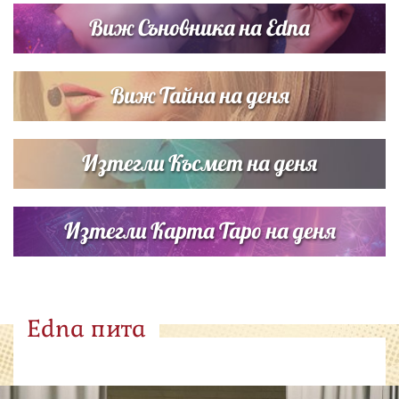
Виж Съновника на Edna
Виж Тайна на деня
Изтегли Късмет на деня
Изтегли Карта Таро на деня
Edna пита