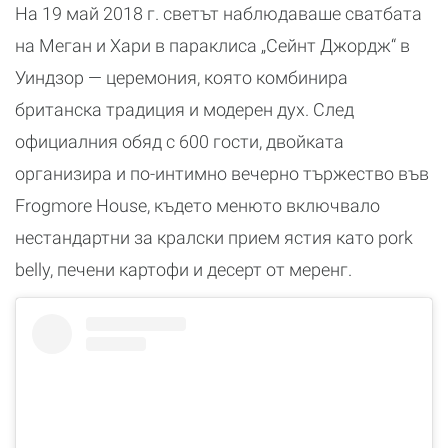
На 19 май 2018 г. светът наблюдаваше сватбата
на Меган и Хари в параклиса „Сейнт Джордж“ в
Уиндзор — церемония, която комбинира
британска традиция и модерен дух. След
официалния обяд с 600 гости, двойката
организира и по-интимно вечерно тържество във
Frogmore House, където менюто включвало
нестандартни за кралски прием ястия като pork
belly, печени картофи и десерт от меренг.