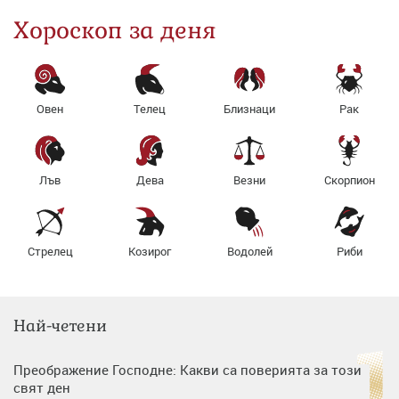
Хороскоп за деня
Овен
Телец
Близнаци
Рак
Лъв
Дева
Везни
Скорпион
Стрелец
Козирог
Водолей
Риби
Най-четени
Преображение Господне: Какви са поверията за този
свят ден