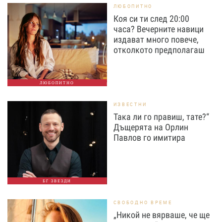
ЛЮБОПИТНО
Коя си ти след 20:00
часа? Вечерните навици
издават много повече,
отколкото предполагаш
ЛЮБОПИТНО
ИЗВЕСТНИ
Така ли го правиш, тате?“
Дъщерята на Орлин
Павлов го имитира
БГ ЗВЕЗДИ
СВОБОДНО ВРЕМЕ
„Никой не вярваше, че ще