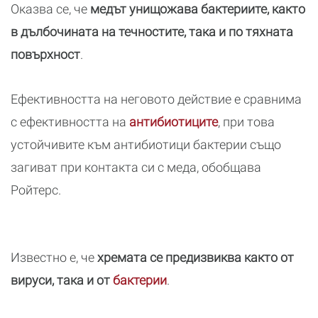
Оказва се, че
медът унищожава бактериите, както
в дълбочината на течностите, така и по тяхната
повърхност
.
Ефективността на неговото действие е сравнима
с ефективността на
антибиотиците
, при това
устойчивите към антибиотици бактерии също
загиват при контакта си с меда, обобщава
Ройтерс.
Известно е, че
хремата се предизвиква както от
вируси, така и от
бактерии
.