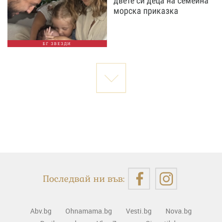
двете си деца на семейна
морска приказка
БГ ЗВЕЗДИ
Последвай ни във:
Abv.bg
Ohnamama.bg
Vesti.bg
Nova.bg