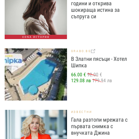
години и открива
шокираща истина за
съпруга си
EDNA ИСТОРИЯ
GRABO.BG
В Златни пясъци - Хотел
Шипка
66.00 €
92.00 €
129.08 лв
179.94 лв
ИЗВЕСТНИ
Гала разтопи мрежата с
първата снимка с
внучката Джина