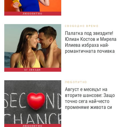
ЛЮБОПИТНО
СВОБОДНО ВРЕМЕ
Палатка под звездите!
Юлиан Костов и Мирела
Илиева избраха най-
романтичната почивка
БГ ЗВЕЗДИ
ЛЮБОПИТНО
Август е месецът на
вторите шансове: Защо
точно сега най-често
променяме живота си
ЛЮБОПИТНО