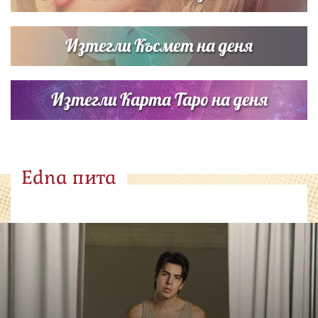
Изтегли Късмет на деня
Изтегли Карта Таро на деня
Edna пита