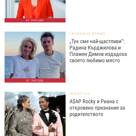
БГ ЗВЕЗДИ
СВОБОДНО ВРЕМЕ
„Тук сме най-щастливи“:
Радина Кърджилова и
Пламен Димов издадоха
своето любимо място
БГ ЗВЕЗДИ
ИЗВЕСТНИ
A$AP Rocky и Риана с
откровено признание за
родителството