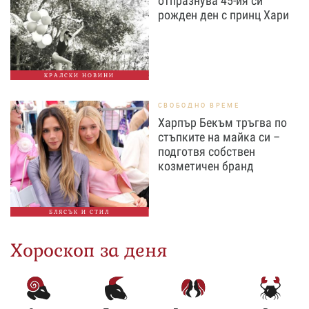
отпразнува 45-ия си
рожден ден с принц Хари
КРАЛСКИ НОВИНИ
СВОБОДНО ВРЕМЕ
Харпър Бекъм тръгва по
стъпките на майка си –
подготвя собствен
козметичен бранд
БЛЯСЪК И СТИЛ
Хороскоп за деня