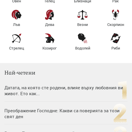
Овен
Телец
Близнаци
Рак
Лъв
Дева
Везни
Скорпион
Стрелец
Козирог
Водолей
Риби
Най-четени
Датата, на която сте родени, влияе върху любовния ви
живот. Ето как...
Преображение Господне: Какви са поверията за този
свят ден