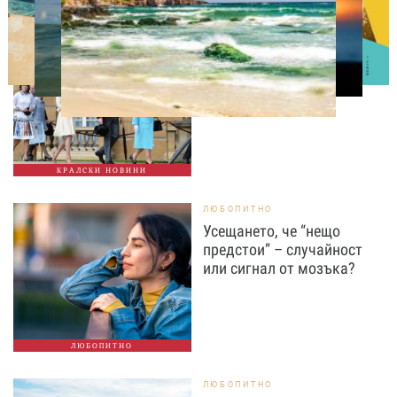
СВОБОДНО ВРЕМЕ
Ново бебе в кралското
семейство
КРАЛСКИ НОВИНИ
ЛЮБОПИТНО
Усещането, че “нещо
предстои” – случайност
или сигнал от мозъка?
ЛЮБОПИТНО
ЛЮБОПИТНО