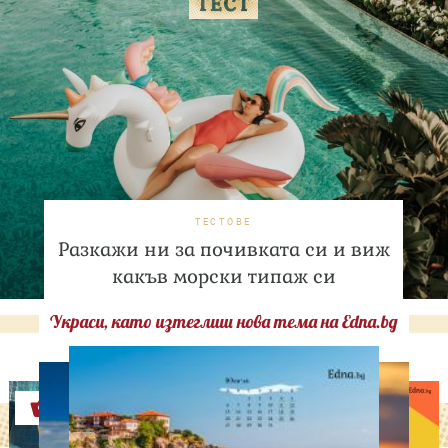
ТЕСТОВЕ
Разкажи ни за почивката си и виж
какъв морски типаж си
Украси, като изтеглиш нова тема на Edna.bg
Оферти