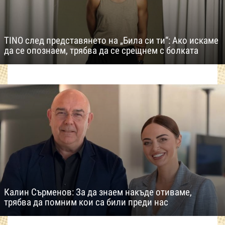
TINO след представянето на „Била си ти“: Ако искаме
да се опознаем, трябва да се срещнем с болката
Калин Сърменов: За да знаем накъде отиваме,
трябва да помним кои са били преди нас