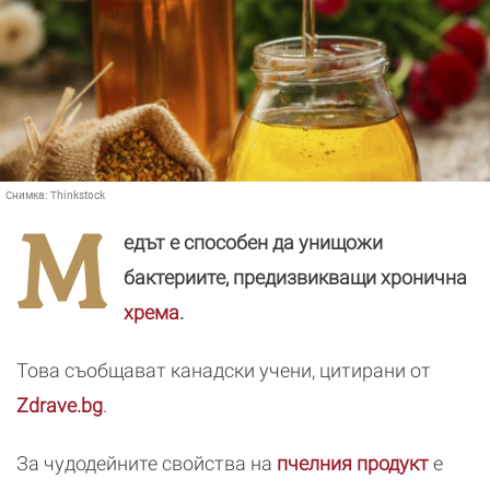
Снимка:
Thinkstock
М
едът е способен да унищожи
бактериите, предизвикващи хронична
хрема
.
Това съобщават канадски учени, цитирани от
Zdrave.bg
.
За чудодейните свойства на
пчелния продукт
е