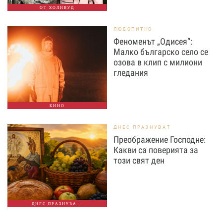
ОТ ХОЛИВУД
ЛЮБОПИТНО
Феноменът „Одисея“:
Малко българско село се
озова в клип с милиони
гледания
КИНО
ДНЕС ПРАЗНУВАТ
Преображение Господне:
Какви са поверията за
този свят ден
ДНЕС ПРАЗНУВА...