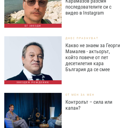
Карамазов разсмя
последователите си с
видео в Instagram
БГ ЗВЕЗДИ
ДНЕС ПРАЗНУВАТ
Какво не знаем за Георги
Мамалев - актьорът,
който повече от пет
десетилетия кара
България да се смее
ЗВЕЗДЕН РОЖДЕНИК
ОТ МЕН ЗА МЕН
Контролът – сила или
капан?