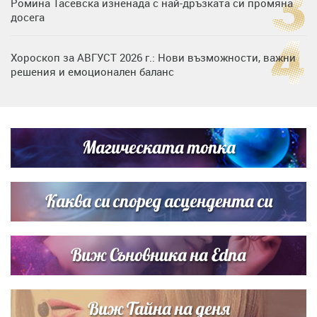
Ромина Тасевска изненада с най-дръзката си промяна
досега
Хороскоп за АВГУСТ 2026 г.: Нови възможности, важни
решения и емоционален баланс
Дъщерята на Гала - Мари отплава с любимия и двете
си деца на семейна морска приказка
Магическата топка
Звездна ваканция в Майорка: Дженифър Анистън,
Кортни Кокс и Джим Къртис заедно на яхта
Каква си според асцендента си
Виж Съновника на Edna
Виж Тайна на деня