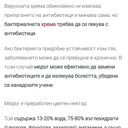
Вирусната хрема обикновено не изисква
прилагането на антибиотици и минава сама, но
бактериалната
хрема
трябва да се лекува с
антибиотици
.
Ако бактерията придобие устойчивост към тях,
заболяването може да се превърне в хронично. В
този случай
медът може ефективно да замени
антибиотиците и да излекува болестта, убедени
са канадските учени
.
Медът е преработен цветен нектар.
Той
съдържа 13-20% вода, 75-80% въглехидрати
(глюкоза, фруктоза, захароза), витамини, а също