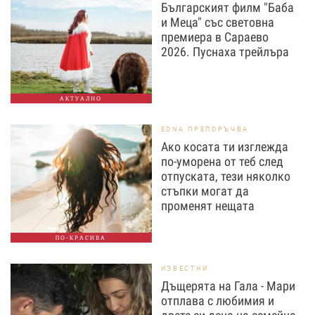
Българският филм "Баба
и Меца" със световна
премиера в Сараево
2026. Пуснаха трейлъра
АКТУАЛНО
EDNA ПРЕПОРЪЧВА
Ако косата ти изглежда
по-уморена от теб след
отпуската, тези няколко
стъпки могат да
променят нещата
ПО-КРАСИВА
ИЗВЕСТНИ
Дъщерята на Гала - Мари
отплава с любимия и