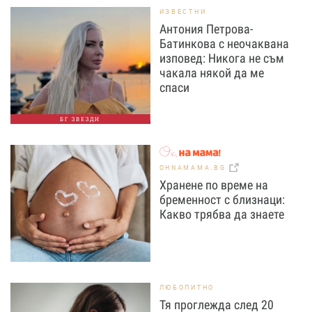
ИЗВЕСТНИ
Антония Петрова-
Батинкова с неочаквана
изповед: Никога не съм
чакала някой да ме
спаси
БГ ЗВЕЗДИ
OHNAMAMA.BG
Хранене по време на
бременност с близнаци:
Какво трябва да знаете
ЛЮБОПИТНО
Тя проглежда след 20