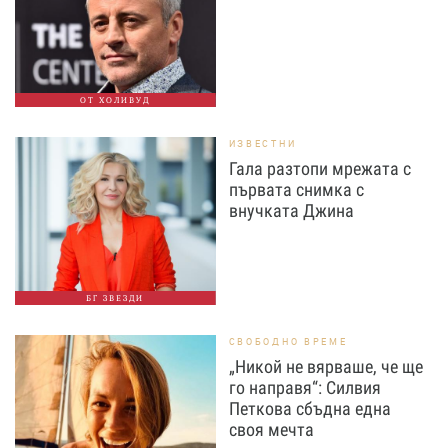
ОТ ХОЛИВУД
ИЗВЕСТНИ
Гала разтопи мрежата с
първата снимка с
внучката Джина
БГ ЗВЕЗДИ
СВОБОДНО ВРЕМЕ
„Никой не вярваше, че ще
го направя“: Силвия
Петкова сбъдна една
своя мечта