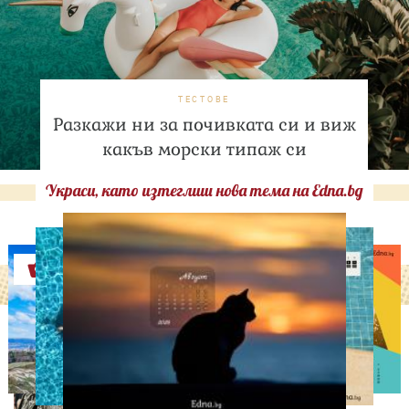
ТЕСТОВЕ
Разкажи ни за почивката си и виж
какъв морски типаж си
Украси, като изтеглиш нова тема на Edna.bg
Оферти
ИЗВЕСТНИ
A$AP Rocky и Риана с
откровено признание за
родителството