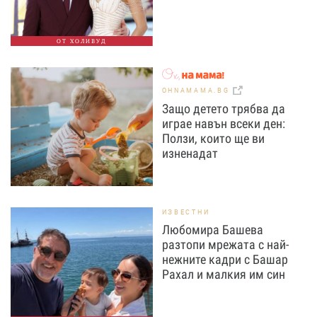
ОТ ХОЛИВУД
OHNAMAMA.BG
Защо детето трябва да
играе навън всеки ден:
Ползи, които ще ви
изненадат
ИЗВЕСТНИ
Любомира Башева
разтопи мрежата с най-
нежните кадри с Башар
Рахал и малкия им син