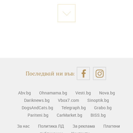
Последвай ни във:
Abv.bg
Ohnamama.bg
Vesti.bg
Nova.bg
Dariknews.bg
Vbox7.com
Sinoptik.bg
DogsAndCats.bg
Telegraph.bg
Grabo.bg
Pariteni.bg
CarMarket.bg
BISS.bg
За нас
Политика ЛД
За реклама
Платени