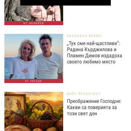
ОТ ХОЛИВУД
СВОБОДНО ВРЕМЕ
„Тук сме най-щастливи“:
Радина Кърджилова и
Пламен Димов издадоха
своето любимо място
БГ ЗВЕЗДИ
ДНЕС ПРАЗНУВАТ
Преображение Господне:
Какви са поверията за
този свят ден