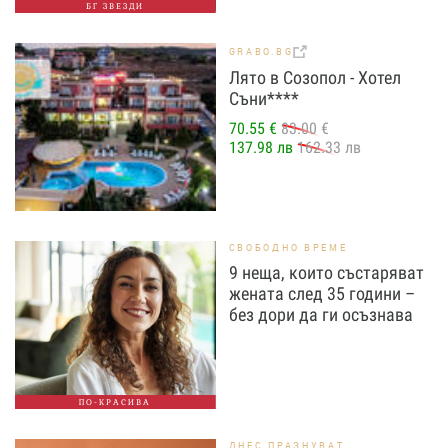
БГ ЗВЕЗДИ
GRABO.BG
Лято в Созопол - Хотел
Съни****
70.55 €
83.00 €
137.98 лв
162.33 лв
СВОБОДНО ВРЕМЕ
9 неща, които състаряват
жената след 35 години –
без дори да ги осъзнава
ПО-КРАСИВА
ДНЕС ПРАЗНУВАТ