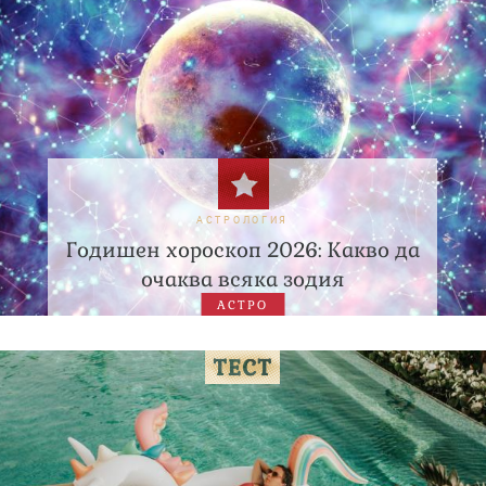
АСТРОЛОГИЯ
Годишен хороскоп 2026: Какво да
очаква всяка зодия
АСТРО