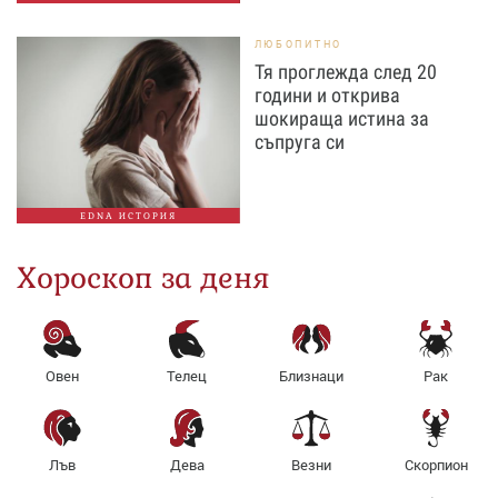
ЛЮБОПИТНО
Тя проглежда след 20
години и открива
шокираща истина за
съпруга си
EDNA ИСТОРИЯ
Хороскоп за деня
Овен
Телец
Близнаци
Рак
Лъв
Дева
Везни
Скорпион