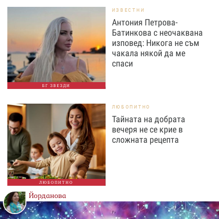
ИЗВЕСТНИ
Антония Петрова-
Батинкова с неочаквана
изповед: Никога не съм
чакала някой да ме
спаси
БГ ЗВЕЗДИ
ЛЮБОПИТНО
Тайната на добрата
вечеря не се крие в
сложната рецепта
ЛЮБОПИТНО
Йорданова