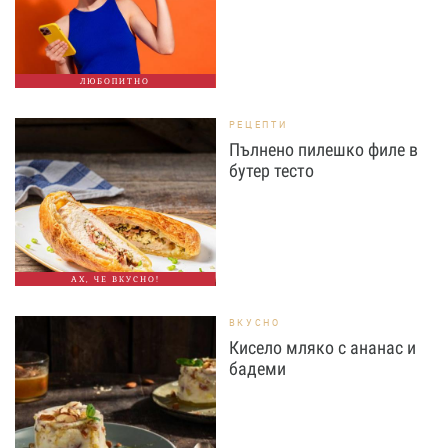
ЛЮБОПИТНО
РЕЦЕПТИ
Пълнено пилешко филе в
бутер тесто
АХ, ЧЕ ВКУСНО!
ВКУСНО
Кисело мляко с ананас и
бадеми