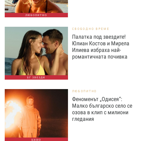
ЛЮБОПИТНО
СВОБОДНО ВРЕМЕ
Палатка под звездите!
Юлиан Костов и Мирела
Илиева избраха най-
романтичната почивка
БГ ЗВЕЗДИ
ЛЮБОПИТНО
Феноменът „Одисея“:
Малко българско село се
озова в клип с милиони
гледания
КИНО