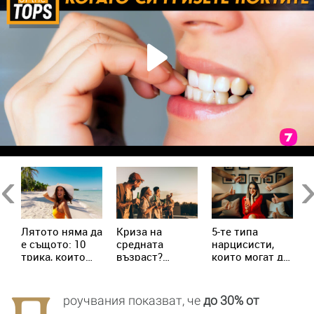
в
Previous
Ne
Лятото няма да
Криза на
5-те типа
М
е същото: 10
средната
нарцисисти,
„
трика, които
възраст?
които могат да
в
трябва да
Милениалите
присъстват в
с
знаеш
пренаписват
живота ни
х
правилата
всеки ден
с
роучвания показват, че
до 30% от