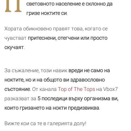
П
световното население е склонно да
гризе ноктите си
.
Хората обикновено правят това, когато се
чувстват
притеснени, отегчени или просто
скучаят
.
За съжаление, този навик
вреди не само на
ноктите, но и на общото ви здравословно
състояние
. От канала
Top of The Tops
на Vbox7
разказват за
5 последици върху организма ви,
които гризането на нокти предизвиква
.
Вижте кои са те в галерията долу!