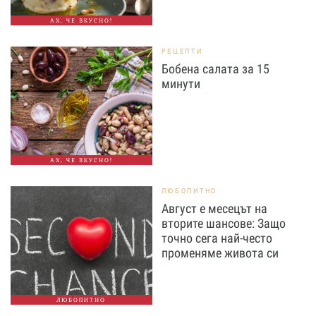
АХ, ЧЕ ВКУСНО!
РЕЦЕПТИ
Бобена салата за 15
минути
АХ, ЧЕ ВКУСНО!
ЛЮБОПИТНО
Август е месецът на
вторите шансове: Защо
точно сега най-често
променяме живота си
ЛЮБОПИТНО