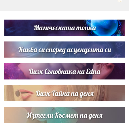
„Тук сме най-щастливи“: Радина Кърджилова и Пламен
Димов издадоха своето любимо място
Магическата топка
Дъщерята на Тодор Батков вдигна сватба, Стоичков и
Братя Аргирови я изненадаха с песен
Каква си според асцендента си
Виж Съновника на Edna
Виж Тайна на деня
Изтегли Късмет на деня