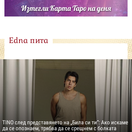
Изтегли Карта Таро на деня
Edna пита
TINO след представянето на „Била си ти“: Ако искаме
да се опознаем, трябва да се срещнем с болката