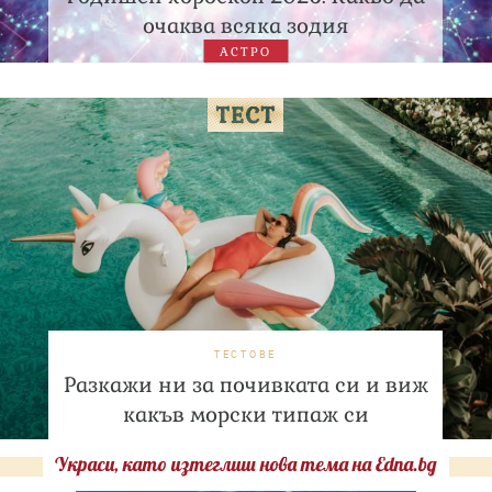
очаква всяка зодия
АСТРО
ТЕСТОВЕ
Разкажи ни за почивката си и виж
какъв морски типаж си
Украси, като изтеглиш нова тема на Edna.bg