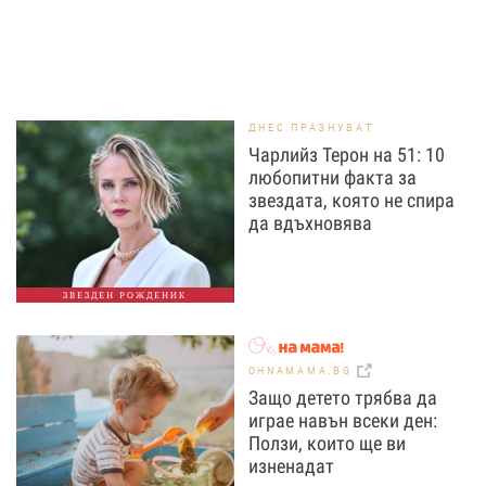
ДНЕС ПРАЗНУВАТ
Чарлийз Терон на 51: 10
любопитни факта за
звездата, която не спира
да вдъхновява
ЗВЕЗДЕН РОЖДЕНИК
OHNAMAMA.BG
Защо детето трябва да
играе навън всеки ден:
Ползи, които ще ви
изненадат