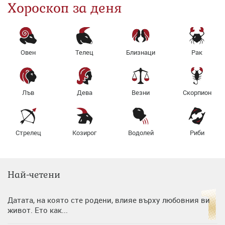
Хороскоп за деня
Овен
Телец
Близнаци
Рак
Лъв
Дева
Везни
Скорпион
Стрелец
Козирог
Водолей
Риби
Най-четени
Датата, на която сте родени, влияе върху любовния ви
живот. Ето как...