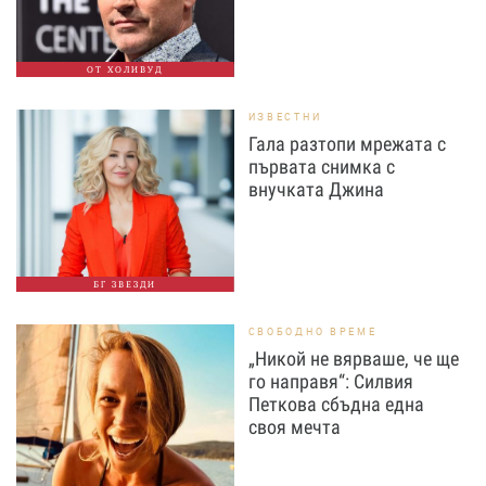
ОТ ХОЛИВУД
ИЗВЕСТНИ
Гала разтопи мрежата с
първата снимка с
внучката Джина
БГ ЗВЕЗДИ
СВОБОДНО ВРЕМЕ
„Никой не вярваше, че ще
го направя“: Силвия
Петкова сбъдна една
своя мечта