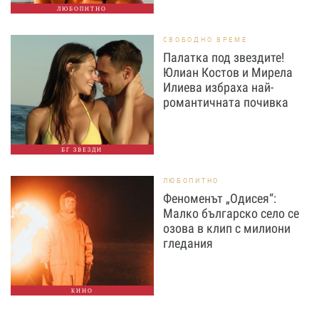
ЛЮБОПИТНО
СВОБОДНО ВРЕМЕ
Палатка под звездите!
Юлиан Костов и Мирела
Илиева избраха най-
романтичната почивка
БГ ЗВЕЗДИ
ЛЮБОПИТНО
Феноменът „Одисея“:
Малко българско село се
озова в клип с милиони
гледания
КИНО