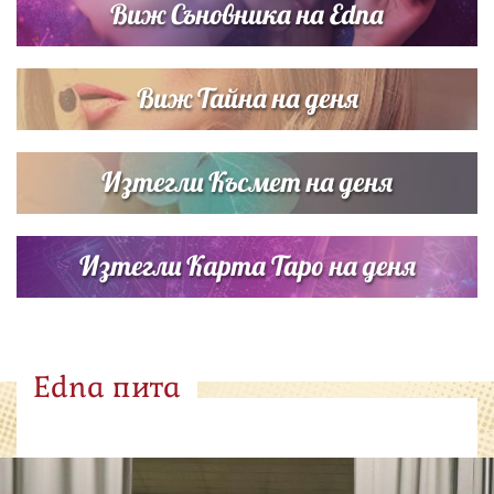
Виж Съновника на Edna
Виж Тайна на деня
Изтегли Късмет на деня
Изтегли Карта Таро на деня
Edna пита