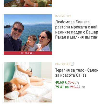
ИЗВЕСТНИ
Любомира Башева
разтопи мрежата с най-
нежните кадри с Башар
Рахал и малкия им син
БГ ЗВЕЗДИ
GRABO.BG
Терапия за тяло - Салон
за красота Callas
40.60 €
58.00 €
79.41 лв
113.44 лв