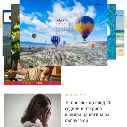
Оферти
ЛЮБОПИТНО
Тайната на добрата
вечеря не се крие в
сложната рецепта
ЛЮБОПИТНО
ЛЮБОПИТНО
Тя проглежда след 20
години и открива
шокираща истина за
съпруга си