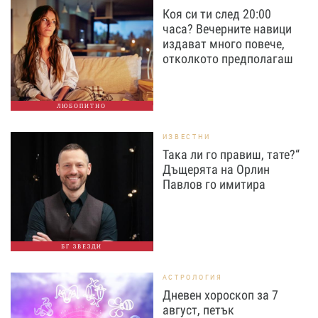
Коя си ти след 20:00
часа? Вечерните навици
издават много повече,
отколкото предполагаш
ЛЮБОПИТНО
ИЗВЕСТНИ
Така ли го правиш, тате?“
Дъщерята на Орлин
Павлов го имитира
БГ ЗВЕЗДИ
АСТРОЛОГИЯ
Дневен хороскоп за 7
август, петък