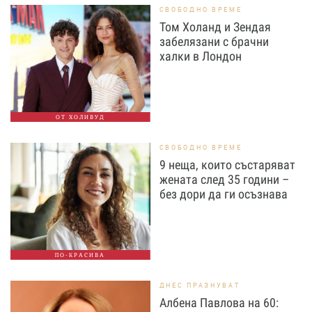
СВОБОДНО ВРЕМЕ
Том Холанд и Зендая
забелязани с брачни
халки в Лондон
ОТ ХОЛИВУД
СВОБОДНО ВРЕМЕ
9 неща, които състаряват
жената след 35 години –
без дори да ги осъзнава
ПО-КРАСИВА
ДНЕС ПРАЗНУВАТ
Албена Павлова на 60: