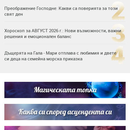
Преображение Господне: Какви са поверията за този
свят ден
Хороскоп за АВГУСТ 2026 г.: Нови възможности, важни
решения и емоционален баланс
Дъщерята на Гала - Мари отплава с любимия и двете
си деца на семейна морска приказка
„Тук сме най-щастливи“: Радина Кърджилова и Пламен
Димов издадоха своето любимо място
Магическата топка
Дъщерята на Тодор Батков вдигна сватба, Стоичков и
Братя Аргирови я изненадаха с песен
Каква си според асцендента си