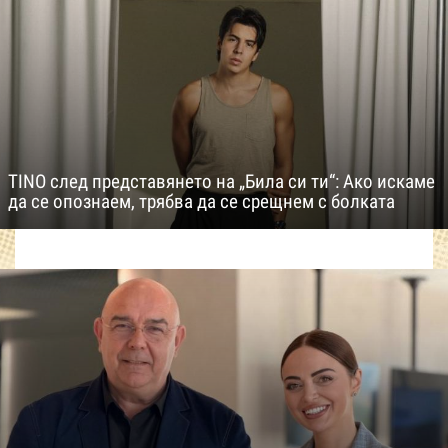
TINO след представянето на „Била си ти“: Ако искаме
да се опознаем, трябва да се срещнем с болката