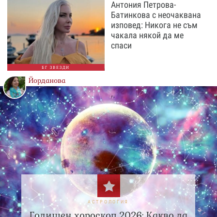
Антония Петрова-
Батинкова с неочаквана
изповед: Никога не съм
чакала някой да ме
спаси
БГ ЗВЕЗДИ
Йорданова
АСТРОЛОГИЯ
Годишен хороскоп 2026: Какво да