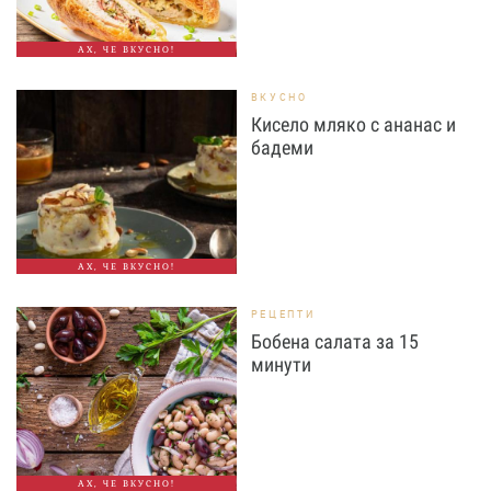
АХ, ЧЕ ВКУСНО!
ВКУСНО
Кисело мляко с ананас и
бадеми
АХ, ЧЕ ВКУСНО!
РЕЦЕПТИ
Бобена салата за 15
минути
АХ, ЧЕ ВКУСНО!