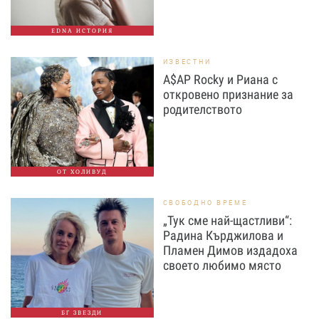
EDNA ИСТОРИЯ
ИЗВЕСТНИ
A$AP Rocky и Риана с
откровено признание за
родителството
ОТ ХОЛИВУД
СВОБОДНО ВРЕМЕ
„Тук сме най-щастливи“:
Радина Кърджилова и
Пламен Димов издадоха
своето любимо място
БГ ЗВЕЗДИ