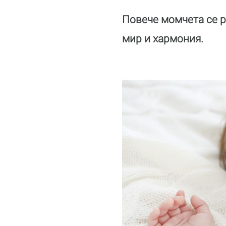
Повече момчета се р
мир и хармония.