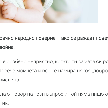
рачно народно поверие – ако се раждат пове
война.
 е особено неприятно, когато ти самата си р
 повече момчета и все се намира някоя „добр
мислица.
ала отговор на този въпрос и той няма нищо 
тив.