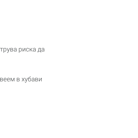
струва риска да
веем в хубави