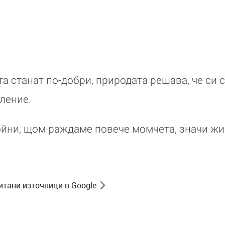
а станат по-добри, природата решава, че си 
ление.
ойни, щом раждаме повече момчета, значи жи
итани източници в Google