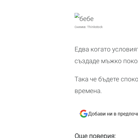
Снимка:
Thinkstock
Едва когато условият
създаде мъжко поко
Така че бъдете спок
времена.
Добави ни в предпоч
Още поверия: