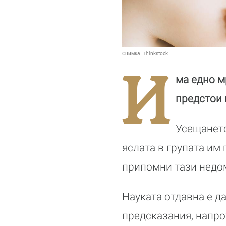
Снимка:
Thinkstock
И
ма едно м
предстои 
Усещането
яслата в групата им
припомни тази недо
Науката отдавна е д
предсказания, напро