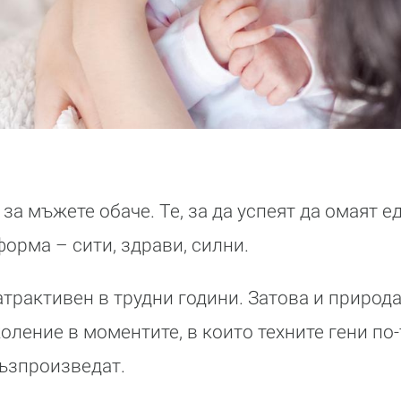
за мъжете обаче. Те, за да успеят да омаят е
форма – сити, здрави, силни.
трактивен в трудни години. Затова и природа
оление в моментите, в които техните гени по
ъзпроизведат.