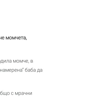
че момчета,
одила момче, в
онамерена“ баба да
общо с мрачни