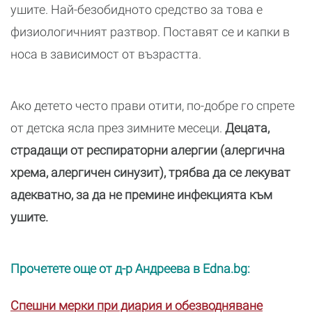
ушите. Най-безобидното средство за това е
физиологичният разтвор. Поставят се и капки в
носа в зависимост от възрастта.
Ако детето често прави отити, по-добре го спрете
от детска ясла през зимните месеци.
Децата,
страдащи от респираторни алергии (алергична
хрема, алергичен синузит), трябва да се лекуват
адекватно, за да не премине инфекцията към
ушите.
Прочетете още от д-р Андреева в Edna.bg:
Спешни мерки при диария и обезводняване