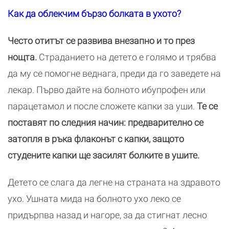
Как да облекчим бързо болката в ухото?
Често отитът се развива внезапно и то през
нощта.
Страданието на детето е голямо и трябва
да му се помогне веднага, преди да го заведете на
лекар. Първо дайте на болното ибупрофен или
парацетамол и после сложете капки за уши.
Те се
поставят по следния начин: предварително се
затопля в ръка флаконът с капки, защото
студените капки ще засилят болките в ушите.
Детето се слага да легне на страната на здравото
ухо. Ушната мида на болното ухо леко се
придърпва назад и нагоре, за да стигнат лесно