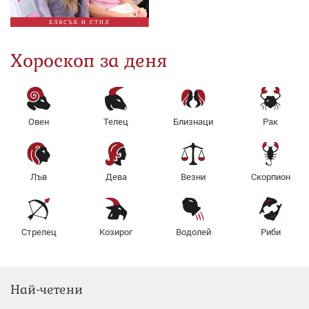
БЛЯСЪК И СТИЛ
Хороскоп за деня
Овен
Телец
Близнаци
Рак
Лъв
Дева
Везни
Скорпион
Стрелец
Козирог
Водолей
Риби
Най-четени