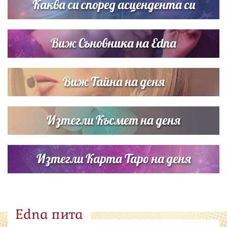
Каква си според асцендента си
Виж Съновника на Edna
Виж Тайна на деня
Изтегли Късмет на деня
Изтегли Карта Таро на деня
Edna пита