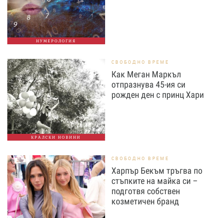
НУМЕРОЛОГИЯ
СВОБОДНО ВРЕМЕ
Как Меган Маркъл
отпразнува 45-ия си
рожден ден с принц Хари
КРАЛСКИ НОВИНИ
СВОБОДНО ВРЕМЕ
Харпър Бекъм тръгва по
стъпките на майка си –
подготвя собствен
козметичен бранд