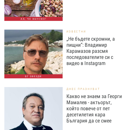
АХ, ЧЕ ВКУСНО!
ИЗВЕСТНИ
„Не бъдете скромни, а
пищни“: Владимир
Карамазов разсмя
последователите си с
видео в Instagram
БГ ЗВЕЗДИ
ДНЕС ПРАЗНУВАТ
Какво не знаем за Георги
Мамалев - актьорът,
който повече от пет
десетилетия кара
България да се смее