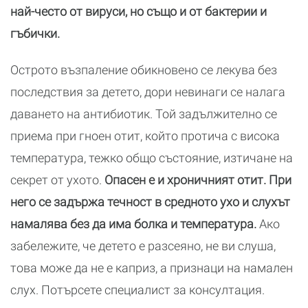
най-често от вируси, но също и от бактерии и
гъбички.
Острото възпаление обикновено се лекува без
последствия за детето, дори невинаги се налага
даването на антибиотик. Той задължително се
приема при гноен отит, който протича с висока
температура, тежко общо състояние, изтичане на
секрет от ухото.
Опасен е и хроничният отит. При
него се задържа течност в средното ухо и слухът
намалява без да има болка и температура.
Ако
забележите, че детето е разсеяно, не ви слуша,
това може да не е каприз, а признаци на намален
слух. Потърсете специалист за консултация.