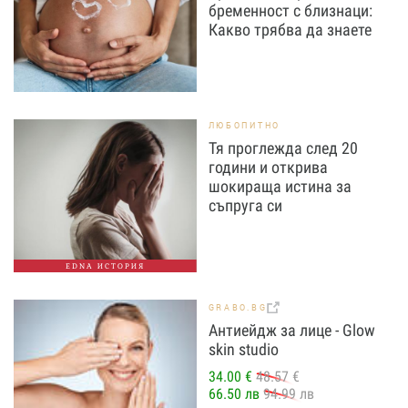
бременност с близнаци:
Какво трябва да знаете
ЛЮБОПИТНО
Тя проглежда след 20
години и открива
шокираща истина за
съпруга си
EDNA ИСТОРИЯ
GRABO.BG
Антиейдж за лице - Glow
skin studio
34.00 €
48.57 €
66.50 лв
94.99 лв