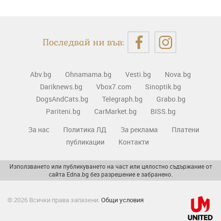
Последвай ни във:
Abv.bg
Ohnamama.bg
Vesti.bg
Nova.bg
Dariknews.bg
Vbox7.com
Sinoptik.bg
DogsAndCats.bg
Telegraph.bg
Grabo.bg
Pariteni.bg
CarMarket.bg
BISS.bg
За нас
Политика ЛД
За реклама
Платени
публикации
Контакти
Използването или публикуването на част или цялостно съдържание от
сайта Edna.bg без разрешение е забранено.
© 2026 Всички права запазени.
Общи условия