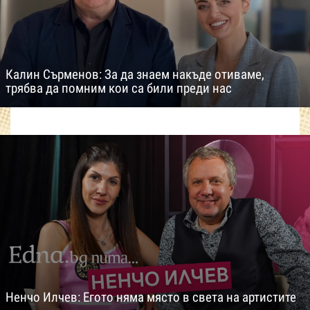
Калин Сърменов: За да знаем накъде отиваме,
трябва да помним кои са били преди нас
Ненчо Илчев: Егото няма място в света на артистите