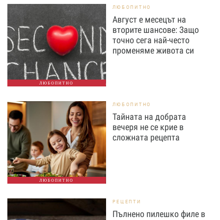
ЛЮБОПИТНО
Август е месецът на
вторите шансове: Защо
точно сега най-често
променяме живота си
ЛЮБОПИТНО
ЛЮБОПИТНО
Тайната на добрата
вечеря не се крие в
сложната рецепта
ЛЮБОПИТНО
РЕЦЕПТИ
Пълнено пилешко филе в