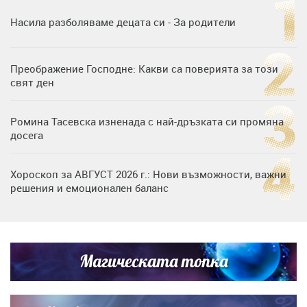
Насила разболяваме децата си - За родители
Преображение Господне: Какви са поверията за този
свят ден
Ромина Тасевска изненада с най-дръзката си промяна
досега
Хороскоп за АВГУСТ 2026 г.: Нови възможности, важни
решения и емоционален баланс
Дъщерята на Гала - Мари отплава с любимия и двете
си деца на семейна морска приказка
Магическата топка
Звездна ваканция в Майорка: Дженифър Анистън,
Кортни Кокс и Джим Къртис заедно на яхта