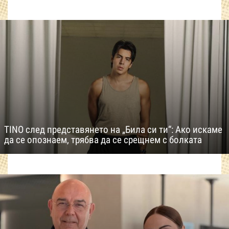
TINO след представянето на „Била си ти“: Ако искаме
да се опознаем, трябва да се срещнем с болката