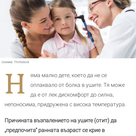
Снимка:
Thinkstock
Н
яма малко дете, което да не се
оплаквало от болка в ушите. Тя може
да е от лек дискомфорт до силна,
непоносима, придружена с висока температура.
Причината възпалението на ушите (отит) да
„предпочита” ранната възраст се крие в