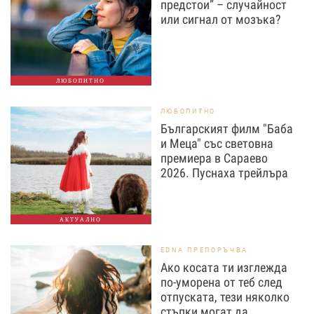
предстои” – случайност
или сигнал от мозъка?
ЛЮБОПИТНО
ЛЮБОПИТНО
Българският филм "Баба
и Меца" със световна
премиера в Сараево
2026. Пуснаха трейлъра
АКТУАЛНО
EDNA ПРЕПОРЪЧВА
Ако косата ти изглежда
по-уморена от теб след
отпуската, тези няколко
стъпки могат да