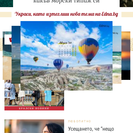
какъв морски типаж си
Украси, като изтеглиш нова тема на Edna.bg
Оферти
СВОБОДНО ВРЕМЕ
Ново бебе в кралското
семейство
КРАЛСКИ НОВИНИ
ЛЮБОПИТНО
Усещането, че “нещо