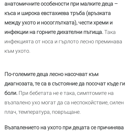
анатомичните особености при малките деца –
къса и широка евстахиева тръба (връзката
между ухото и носоглътката), чести хреми и
инфекции на горните дихателни пътища.
Така
инфекцията от носа и гърлото лесно преминава
към ухото.
По-големите деца лесно насочват към
диагнозата, те са в състояние да посочат къде ги
боли.
При бебетата не е така, симптомите на
възпалено ухо могат да са неспокойствие, силен
плач, температура, повръщане.
Възпалението на ухото при децата се причинява