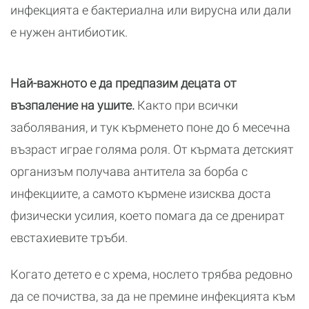
инфекцията е бактериална или вирусна или дали
е нужен антибиотик.
Най-важното е да предпазим децата от
възпаление на ушите.
Както при всички
заболявания, и тук кърменето поне до 6 месечна
възраст играе голяма роля. От кърмата детският
организъм получава антитела за борба с
инфекциите, а самото кърмене изисква доста
физически усилия, което помага да се дренират
евстахиевите тръби.
Когато детето е с хрема, нослето трябва редовно
да се почиства, за да не премине инфекцията към