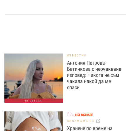
ИЗВЕСТНИ
Антония Петрова-
Батинкова с неочаквана
изповед: Никога не съм
чакала някой да ме
спаси
БГ ЗВЕЗДИ
OHNAMAMA.BG
Хранене по време на