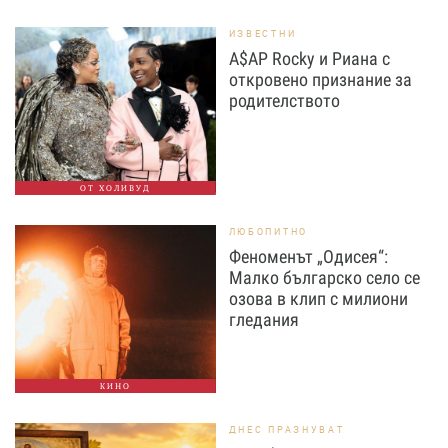
ИЗВЕСТНИ
A$AP Rocky и Риана с
откровено признание за
родителството
ОТ ХОЛИВУД
ЛЮБОПИТНО
Феноменът „Одисея“:
Малко българско село се
озова в клип с милиони
гледания
КИНО
ДНЕС ПРАЗНУВАТ