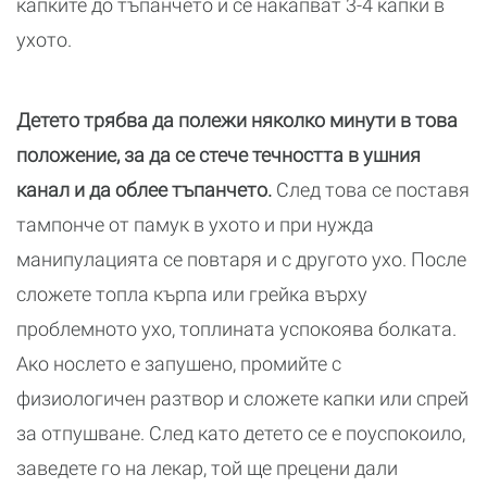
капките до тъпанчето и се накапват 3-4 капки в
ухото.
Детето трябва да полежи няколко минути в това
положение, за да се стече течността в ушния
канал и да облее тъпанчето.
След това се поставя
тампонче от памук в ухото и при нужда
манипулацията се повтаря и с другото ухо. После
сложете топла кърпа или грейка върху
проблемното ухо, топлината успокоява болката.
Ако нослето е запушено, промийте с
физиологичен разтвор и сложете капки или спрей
за отпушване. След като детето се е поуспокоило,
заведете го на лекар, той ще прецени дали