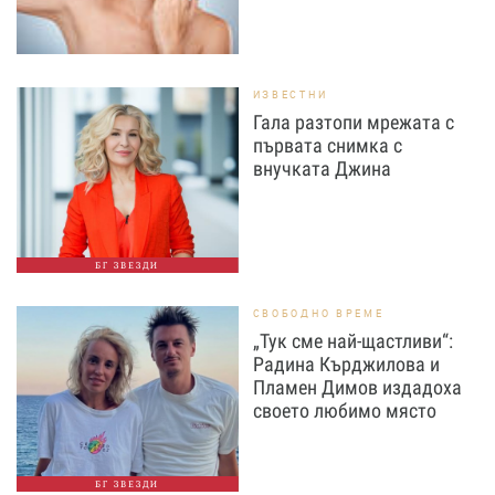
ИЗВЕСТНИ
Гала разтопи мрежата с
първата снимка с
внучката Джина
БГ ЗВЕЗДИ
СВОБОДНО ВРЕМЕ
„Тук сме най-щастливи“:
Радина Кърджилова и
Пламен Димов издадоха
своето любимо място
БГ ЗВЕЗДИ