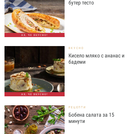
бутер тесто
АХ, ЧЕ ВКУСНО!
ВКУСНО
Кисело мляко с ананас и
бадеми
АХ, ЧЕ ВКУСНО!
РЕЦЕПТИ
Бобена салата за 15
минути