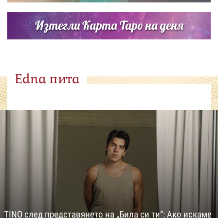
Изтегли Карта Таро на деня
Edna пита
TINO след представянето на „Била си ти“: Ако искаме