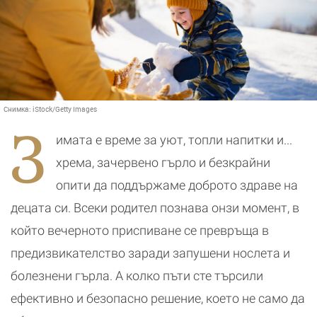
Снимка:
iStock/Getty Images
З
имата е време за уют, топли напитки и...
хрема, зачервено гърло и безкрайни
опити да поддържаме доброто здраве на
децата си. Всеки родител познава онзи момент, в
който вечерното приспиване се превръща в
предизвикателство заради запушени нослета и
болезнени гърла. А колко пъти сте търсили
ефективно и безопасно решение, което не само да