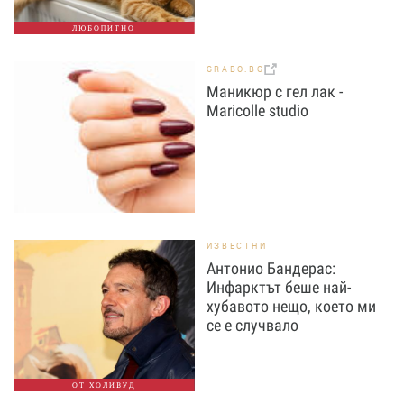
ЛЮБОПИТНО
GRABO.BG
Маникюр с гел лак -
Maricolle studio
ИЗВЕСТНИ
Антонио Бандерас:
Инфарктът беше най-
хубавото нещо, което ми
се е случвало
ОТ ХОЛИВУД