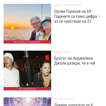
ДНЕС ПРАЗНУВАТ
Орлин Горанов на 69:
Годините са само цифра –
аз се чувствам на 23
ЗВЕЗДЕН РОЖДЕНИК
ИЗВЕСТНИ
Братът на Анджелина
Джоли разкри, че е гей
ОТ ХОЛИВУД
АСТРОЛОГИЯ
Дневен хороскоп за 8