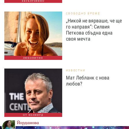
ЕКСКЛУЗИВНО
СВОБОДНО ВРЕМЕ
„Никой не вярваше, че ще
го направя“: Силвия
Петкова сбъдна една
своя мечта
ЛЮБОПИТНО
ИЗВЕСТНИ
Мат Лебланк с нова
любов?
ОТ ХОЛИВУД
Йорданова