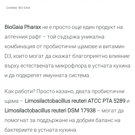
Снимка:
Bio Gaia
BioGaia Pharax
не е просто още един продукт на
аптечния рафт – той съдържа уникална
комбинация от пробиотични щамове и витамин
D3, които могат да окажат благоприятно влияние
върху естествената микрофлора в устната кухина
и да подкрепят имунната система.
Как работи? Просто казано, двата пробиотични
щама –
Limosilactobacillus reuteri ATCC PTA 5289
и
Limosilactobacillus reuteri DSM 17938
– могат да
помогнат за поддържане на добрия баланс на
бактериите в устната кухина.