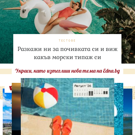
ТЕСТОВЕ
Разкажи ни за почивката си и виж
какъв морски типаж си
Украси, като изтеглиш нова тема на Edna.bg
Оферти
АСТРОЛОГИЯ
Дневен хороскоп за 7
август, петък