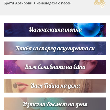
Братя Аргирови я изненадаха с песен
Дневен хороскоп за 6 август, четвъртък
Магическата топка
Списъкът е ясен: Джей Ло и Риана във ВИП гостите на
сватбата на Роналдо
Каква си според асцендента си
Виж Съновника на Edna
Виж Тайна на деня
Изтегли Късмет на деня