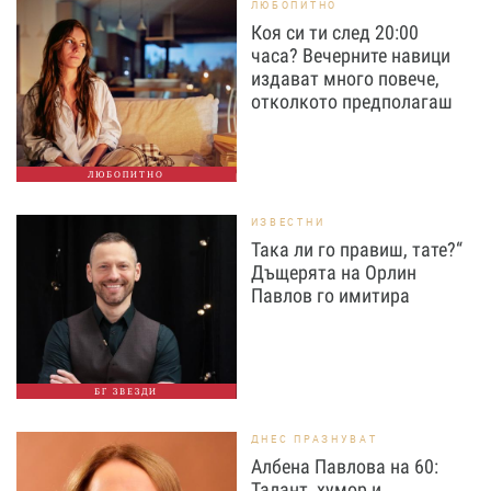
ЛЮБОПИТНО
Коя си ти след 20:00
часа? Вечерните навици
издават много повече,
отколкото предполагаш
ЛЮБОПИТНО
ИЗВЕСТНИ
Така ли го правиш, тате?“
Дъщерята на Орлин
Павлов го имитира
БГ ЗВЕЗДИ
ДНЕС ПРАЗНУВАТ
Албена Павлова на 60:
Талант, хумор и