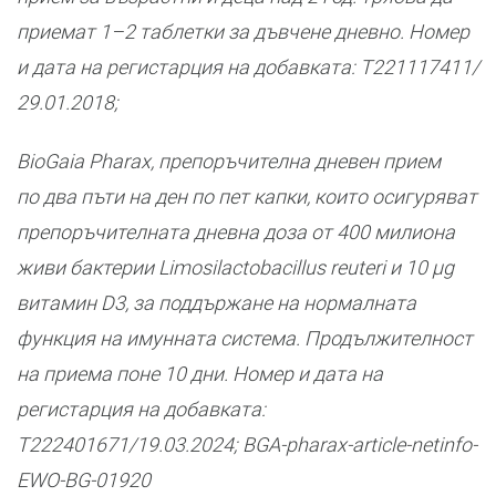
приемат 1–2 таблетки за дъвчене дневно. Номер
и дата на регистарция на добавката: Т221117411/
29.01.2018;
BioGaia Pharax, препоръчителна дневен прием
по два пъти на ден по пет капки, които осигуряват
препоръчителната дневна доза от 400 милиона
живи бактерии Limosilactobacillus reuteri и 10 µg
витамин D3, за поддържане на нормалната
функция на имунната система. Продължителност
на приема поне 10 дни.
Номер и дата на
регистарция на добавката:
Т222401671/19.03.2024; BGA-pharax-article-netinfo-
EWO-BG-01920