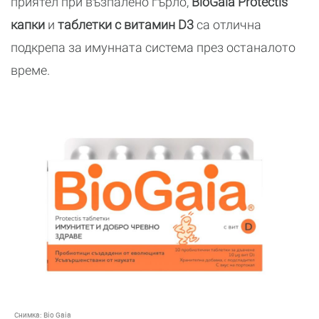
приятел при възпалено гърло,
BioGaia Protectis
капки
и
таблетки с витамин D3
са отлична
подкрепа за имунната система през останалото
време.
Снимка:
Bio Gaia