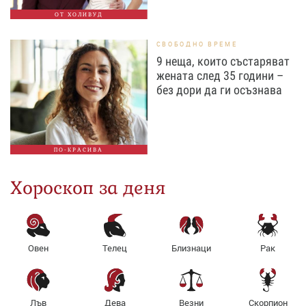
ОТ ХОЛИВУД
СВОБОДНО ВРЕМЕ
9 неща, които състаряват
жената след 35 години –
без дори да ги осъзнава
ПО-КРАСИВА
Хороскоп за деня
Овен
Телец
Близнаци
Рак
Лъв
Дева
Везни
Скорпион