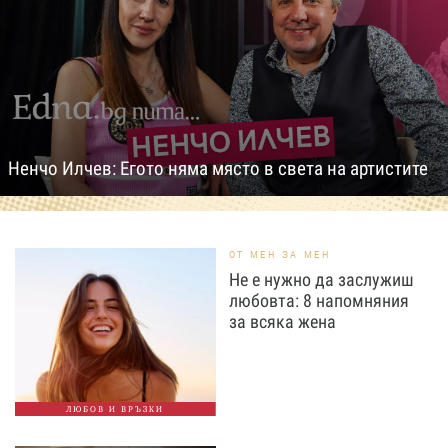
Ненчо Илчев: Егото няма място в света на артистите
ОТ МЕН ЗА МЕН
Не е нужно да заслужиш
любовта: 8 напомняния
за всяка жена
ЛЮБОВ И ВРЪЗКИ