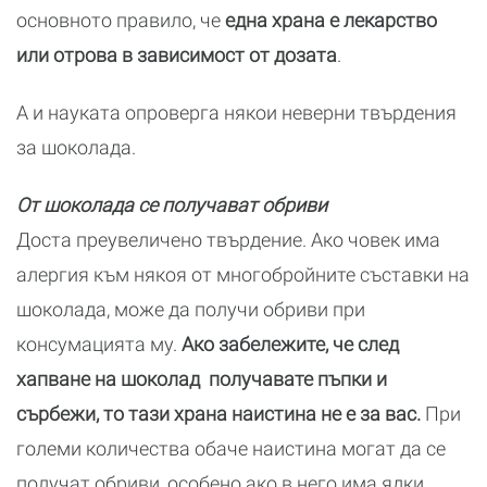
основното правило, че
една храна е лекарство
или отрова в зависимост от дозата
.
А и науката опроверга някои неверни твърдения
за шоколада.
От шоколада се получават обриви
Доста преувеличено твърдение. Ако човек има
алергия към някоя от многобройните съставки на
шоколада, може да получи обриви при
консумацията му.
Ако забележите, че след
хапване на шоколад получавате пъпки и
сърбежи, то тази храна наистина не е за вас.
При
големи количества обаче наистина могат да се
получат обриви, особено ако в него има ядки,