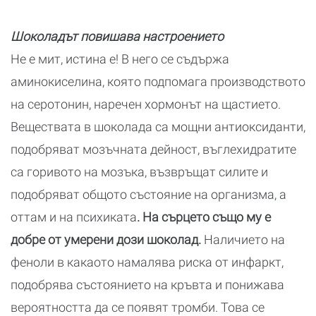
Шоколадът повишава настроението
Не е мит, истина е! В него се съдържа
аминокиселина, която подпомага производството
на серотонин, наречен хормонът на щастието.
Веществата в шоколада са мощни антиоксиданти,
подобряват мозъчната дейност, въглехидратите
са горивото на мозъка, възвръщат силите и
подобряват общото състояние на организма, а
оттам и на психиката
. На сърцето също му е
добре от умерени дози шоколад.
Наличието на
феноли в какаото намалява риска от инфаркт,
подобрява състоянието на кръвта и понижава
вероятността да се появят тромби. Това се