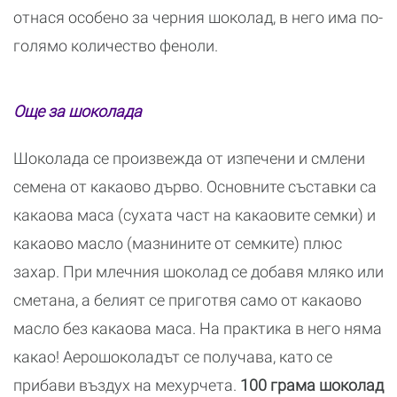
отнася особено за черния шоколад, в него има по-
голямо количество феноли.
Още за шоколада
Шоколада се произвежда от изпечени и смлени
семена от какаово дърво. Основните съставки са
какаова маса (сухата част на какаовите семки) и
какаово масло (мазнините от семките) плюс
захар. При млечния шоколад се добавя мляко или
сметана, а белият се приготвя само от какаово
масло без какаова маса. На практика в него няма
какао! Аерошоколадът се получава, като се
прибави въздух на мехурчета.
100 грама шоколад