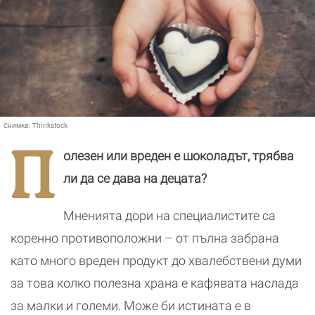
Снимка:
Thinkstock
П
олезен или вреден е шоколадът, трябва
ли да се дава на децата?
Мненията дори на специалистите са
коренно противоположни – от пълна забрана
като много вреден продукт до хвалебствени думи
за това колко полезна храна е кафявата наслада
за малки и големи. Може би истината е в