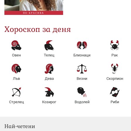
ПО-КРАСИВА
Хороскоп за деня
Овен
Телец
Близнаци
Рак
Лъв
Дева
Везни
Скорпион
Стрелец
Козирог
Водолей
Риби
Най-четени