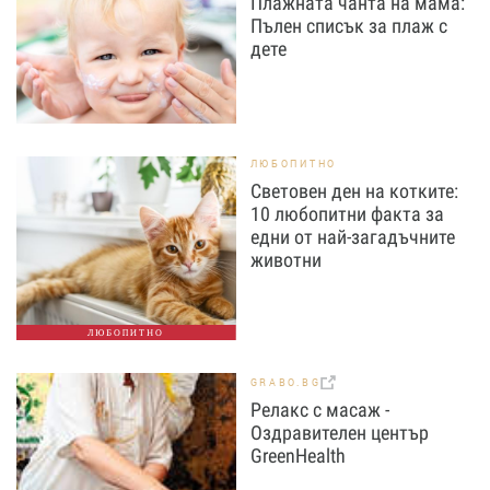
Плажната чанта на мама:
Пълен списък за плаж с
дете
ЛЮБОПИТНО
Световен ден на котките:
10 любопитни факта за
едни от най-загадъчните
животни
ЛЮБОПИТНО
GRABO.BG
Релакс с масаж -
Оздравителен център
GreenHealth