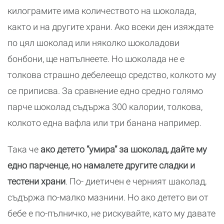
килограмите има количеството на шоколада,
както и на другите храни. Ако всеки ден изяждате
по цял шоколад или няколко шоколадови
бонбони, ще напълнеете. Но шоколада не е
толкова страшно дебелеещо средство, колкото му
се приписва. За сравнение едно средно голямо
парче шоколад съдържа 300 калории, толкова,
колкото една вафла или три банана например.
Така че
ако детето “умира” за шоколад, дайте му
едно парченце, но намалете другите сладки и
тестени храни
. По- диетичен е черният шаколад,
съдържа по-малко мазнини. Но ако детето ви от
бебе е по-пълничко, не рискувайте, като му давате