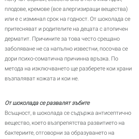
плодове, кремове (все алергизиращи вещества)
или е с изминал срок на годност. От шоколада се
притесняват и родителите на децата с атопичен
дерматит. Причините за това често срещано
заболяване не са напълно известни, посочва се
дори психо-соматична причинна връзка. По
метода на изключването ще разберете кои храни
възпаляват кожата и кои не.
От шоколада се развалят зъбите
Всъщност, в шоколада се съдържа антисептично
вещество, което възпрепятства развитието на
бактериите, отговорни за образуването на