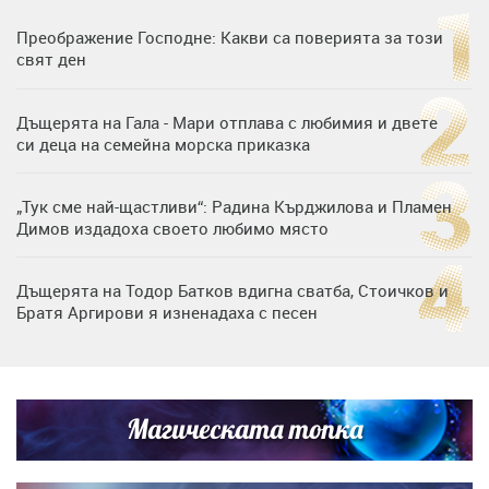
Преображение Господне: Какви са поверията за този
свят ден
Дъщерята на Гала - Мари отплава с любимия и двете
си деца на семейна морска приказка
„Тук сме най-щастливи“: Радина Кърджилова и Пламен
Димов издадоха своето любимо място
Дъщерята на Тодор Батков вдигна сватба, Стоичков и
Братя Аргирови я изненадаха с песен
Дневен хороскоп за 6 август, четвъртък
Магическата топка
Списъкът е ясен: Джей Ло и Риана във ВИП гостите на
сватбата на Роналдо