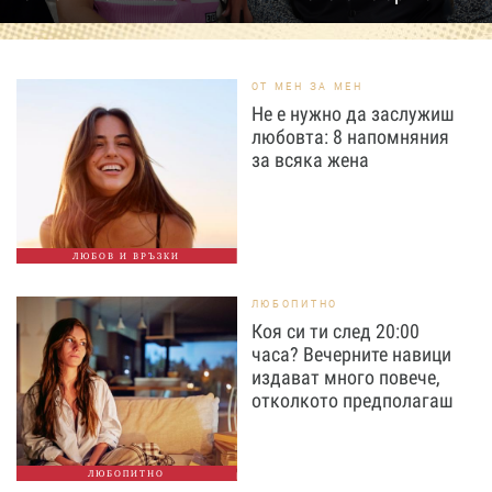
ОТ МЕН ЗА МЕН
Не е нужно да заслужиш
любовта: 8 напомняния
за всяка жена
ЛЮБОВ И ВРЪЗКИ
ЛЮБОПИТНО
Коя си ти след 20:00
часа? Вечерните навици
издават много повече,
отколкото предполагаш
ЛЮБОПИТНО