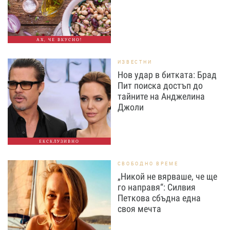
АХ, ЧЕ ВКУСНО!
ИЗВЕСТНИ
Нов удар в битката: Брад
Пит поиска достъп до
тайните на Анджелина
Джоли
ЕКСКЛУЗИВНО
СВОБОДНО ВРЕМЕ
„Никой не вярваше, че ще
го направя“: Силвия
Петкова сбъдна една
своя мечта