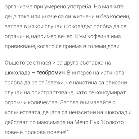
организма при умерено употреба. Но малките
деца така или иначе са си жизнени и без кофеин,
затова в някои случаи шоколадът трябва да се
ограничи, например вечер. Към кофеина има
привикване, когато се приема в големи дози.
Същото се отнася и за друга съставка на
шоколада –
теобромин
. В интерес на истината
трябва да се отбележи, че наистина са описани
случаи на пристрастяване, като се консумират
огромни количества. Затова внимавайте с
количествата, децата са ненаситни на шоколад и
действат по максимата на Мечо Пух “Колкото
повече, толкова повече!”