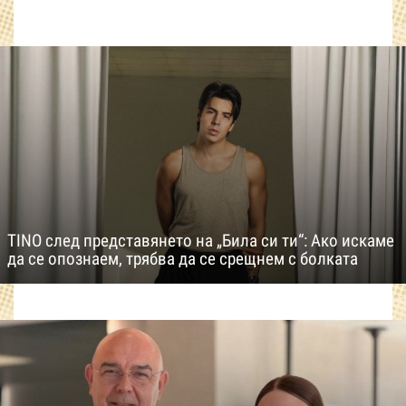
TINO след представянето на „Била си ти“: Ако искаме
да се опознаем, трябва да се срещнем с болката