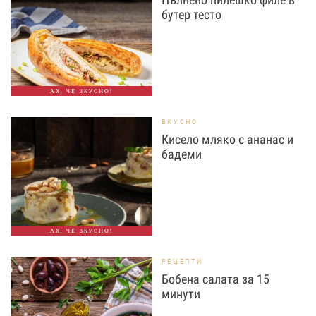
бутер тесто
АХ, ЧЕ ВКУСНО!
ВКУСНО
Кисело мляко с ананас и
бадеми
АХ, ЧЕ ВКУСНО!
РЕЦЕПТИ
Бобена салата за 15
минути