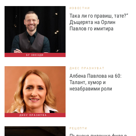
ИЗВЕСТНИ
Така ли го правиш, тате?“
Дъщерята на Орлин
Павлов го имитира
БГ ЗВЕЗДИ
ДНЕС ПРАЗНУВАТ
Албена Павлова на 60:
Талант, хумор и
незабравими роли
ДНЕС ПРАЗНУВА...
РЕЦЕПТИ
Пълнено пилешко филе в