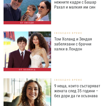
нежните кадри с Башар
Рахал и малкия им син
БГ ЗВЕЗДИ
СВОБОДНО ВРЕМЕ
Том Холанд и Зендая
забелязани с брачни
халки в Лондон
ОТ ХОЛИВУД
СВОБОДНО ВРЕМЕ
9 неща, които състаряват
жената след 35 години –
без дори да ги осъзнава