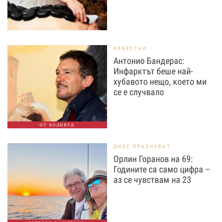
ИЗВЕСТНИ
Антонио Бандерас:
Инфарктът беше най-
хубавото нещо, което ми
се е случвало
ОТ ХОЛИВУД
ДНЕС ПРАЗНУВАТ
Орлин Горанов на 69:
Годините са само цифра –
аз се чувствам на 23