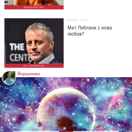
ЛЮБОПИТНО
ИЗВЕСТНИ
Мат Лебланк с нова
любов?
ОТ ХОЛИВУД
Йорданова