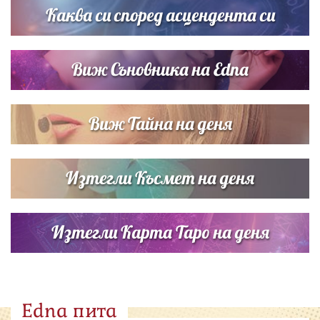
Каква си според асцендента си
Виж Съновника на Edna
Виж Тайна на деня
Изтегли Късмет на деня
Изтегли Карта Таро на деня
Edna пита