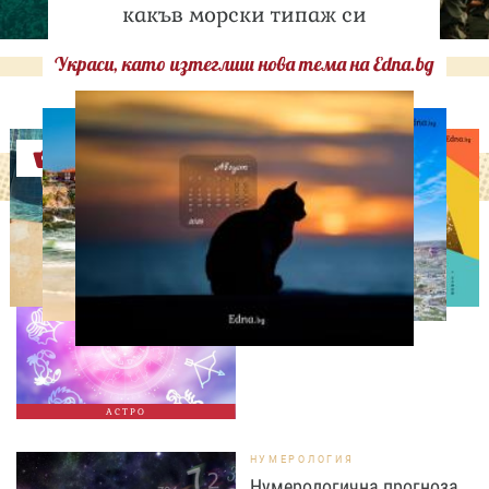
какъв морски типаж си
Украси, като изтеглиш нова тема на Edna.bg
Оферти
АСТРОЛОГИЯ
Дневен хороскоп за 7
август, петък
АСТРО
НУМЕРОЛОГИЯ
Нумерологична прогноза