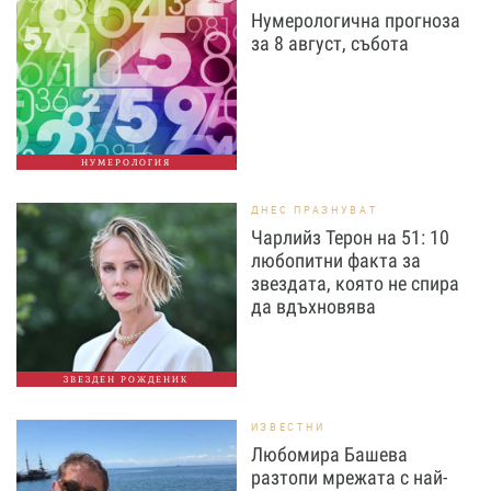
Нумерологична прогноза
за 8 август, събота
НУМЕРОЛОГИЯ
ДНЕС ПРАЗНУВАТ
Чарлийз Терон на 51: 10
любопитни факта за
звездата, която не спира
да вдъхновява
ЗВЕЗДЕН РОЖДЕНИК
ИЗВЕСТНИ
Любомира Башева
разтопи мрежата с най-