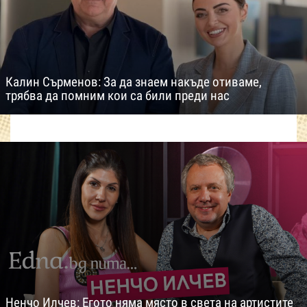
Калин Сърменов: За да знаем накъде отиваме,
трябва да помним кои са били преди нас
Ненчо Илчев: Егото няма място в света на артистите