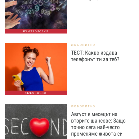
НУМЕРОЛОГИЯ
ЛЮБОПИТНО
ТЕСТ: Какво издава
телефонът ти за теб?
ЛЮБОПИТНО
ЛЮБОПИТНО
Август е месецът на
вторите шансове: Защо
точно сега най-често
променяме живота си