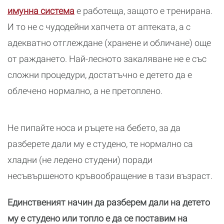
имунна система
е работеща, защото е тренирана.
И то не с чудодейни хапчета от аптеката, а с
адекватно отглеждане (хранене и обличане) още
от раждането. Най-лесното закаляване не е със
сложни процедури, достатъчно е детето да е
облечено нормално, а не претоплено.
Не пипайте носа и ръцете на бебето, за да
разберете дали му е студено, те нормално са
хладни (не ледено студени) поради
несъвършеното кръвообращение в тази възраст.
Единственият начин да разберем дали на детето
му е студено или топло е да се поставим на