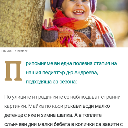
Снимка:
Thinkstock
П
рипомняме ви една полезна статия на
нашия педиатър д-р Андреева,
подходяща за сезона:
По улиците и градинките се наблюдават странни
картинки. Майка по къси рък
ави води малко
детенце с яке и зимна шапка. А в топлите
слънчеви дни малки бебета в колички са завити с