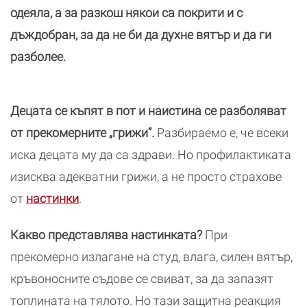
одеяла, а за разкош някои са покрити и с
дъждобран, за да не би да духне вятър и да ги
разболее.
Децата се къпят в пот и наистина се разболяват
от прекомерните „грижи”.
Разбираемо е, че всеки
иска децата му да са здрави. Но профилактиката
изисква адекватни грижи, а не просто страхове
от
настинки
.
Какво представлява настинката?
При
прекомерно излагане на студ, влага, силен вятър,
кръвоносните съдове се свиват, за да запазят
топлината на тялото. Но тази защитна реакция