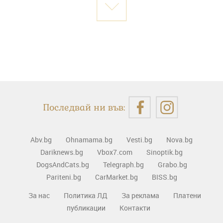
Последвай ни във:
Abv.bg
Ohnamama.bg
Vesti.bg
Nova.bg
Dariknews.bg
Vbox7.com
Sinoptik.bg
DogsAndCats.bg
Telegraph.bg
Grabo.bg
Pariteni.bg
CarMarket.bg
BISS.bg
За нас
Политика ЛД
За реклама
Платени
публикации
Контакти