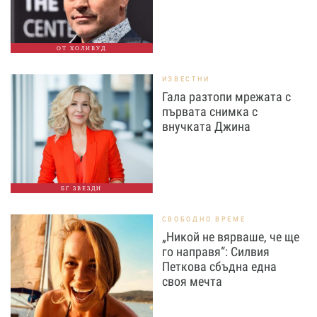
ОТ ХОЛИВУД
ИЗВЕСТНИ
Гала разтопи мрежата с
първата снимка с
внучката Джина
БГ ЗВЕЗДИ
СВОБОДНО ВРЕМЕ
„Никой не вярваше, че ще
го направя“: Силвия
Петкова сбъдна една
своя мечта