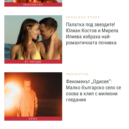
ЛЮБОПИТНО
СВОБОДНО ВРЕМЕ
Палатка под звездите!
Юлиан Костов и Мирела
Илиева избраха най-
романтичната почивка
БГ ЗВЕЗДИ
ЛЮБОПИТНО
Феноменът „Одисея“:
Малко българско село се
озова в клип с милиони
гледания
КИНО