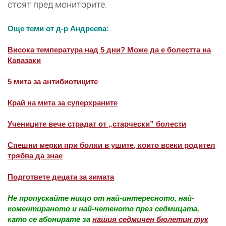
стоят пред мониторите.
Още теми от д-р Андреева:
Висока температура над 5 дни? Може да е болестта на
Кавазаки
5 мита за антибиотиците
Край на мита за суперхраните
Учениците вече страдат от „старчески” болести
Спешни мерки при болки в ушите, които всеки родител
трябва да знае
Подгответе децата за зимата
Не пропускайте нищо от най-интересното, най-
коментираното и най-четеното през седмицата,
като се абонирате за
нашия седмичен бюлетин тук