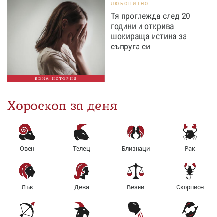
ЛЮБОПИТНО
Тя проглежда след 20
години и открива
шокираща истина за
съпруга си
EDNA ИСТОРИЯ
Хороскоп за деня
Овен
Телец
Близнаци
Рак
Лъв
Дева
Везни
Скорпион