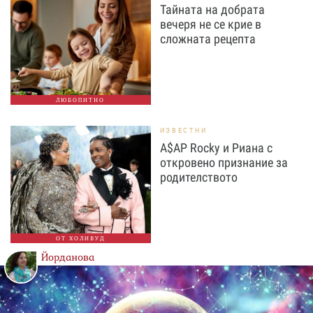
Тайната на добрата
вечеря не се крие в
сложната рецепта
ЛЮБОПИТНО
ИЗВЕСТНИ
A$AP Rocky и Риана с
откровено признание за
родителството
ОТ ХОЛИВУД
Йорданова