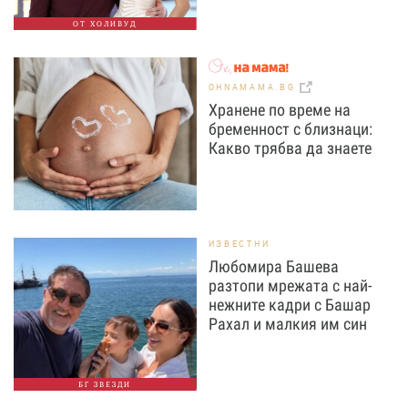
ОТ ХОЛИВУД
OHNAMAMA.BG
Хранене по време на
бременност с близнаци:
Какво трябва да знаете
ИЗВЕСТНИ
Любомира Башева
разтопи мрежата с най-
нежните кадри с Башар
Рахал и малкия им син
БГ ЗВЕЗДИ