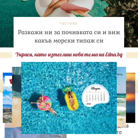
ТЕСТОВЕ
Разкажи ни за почивката си и виж
какъв морски типаж си
Украси, като изтеглиш нова тема на Edna.bg
Оферти
СВОБОДНО ВРЕМЕ
„Тук сме най-щастливи“:
Радина Кърджилова и
Пламен Димов издадоха
своето любимо място