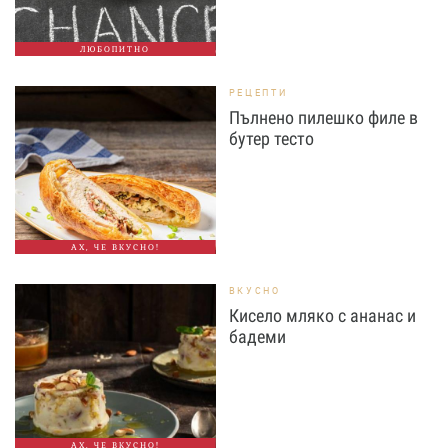
ЛЮБОПИТНО
РЕЦЕПТИ
Пълнено пилешко филе в
бутер тесто
АХ, ЧЕ ВКУСНО!
ВКУСНО
Кисело мляко с ананас и
бадеми
АХ, ЧЕ ВКУСНО!