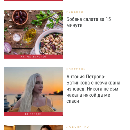
РЕЦЕПТИ
Бобена салата за 15
минути
АХ, ЧЕ ВКУСНО!
ИЗВЕСТНИ
Антония Петрова-
Батинкова с неочаквана
изповед: Никога не съм
чакала някой да ме
спаси
БГ ЗВЕЗДИ
ЛЮБОПИТНО