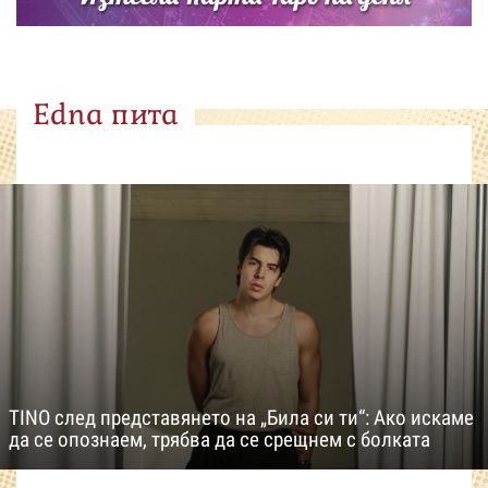
Edna пита
TINO след представянето на „Била си ти“: Ако искаме
да се опознаем, трябва да се срещнем с болката