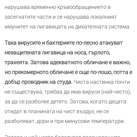
нарушава временно кръвообращението в
засегнатите части и се нарушава локалният
имунитет на лигавицата на дихателната система.
Така вирусите и бактериите по-лесно атакуват
незащитената лигавица на носа, гърлото,
трахеята. Затова адекватното обличане е важно,
но прекомерното обличане е още по-лошо, потта е
добър проводник на студа.
Чиста настинка почти
не съществува, трябва да има вируси (най-често),
за да се разболее детето. Затова, когато децата
отидат в планината на чист въздух, не се
разболяват, дори и при минусови температури.