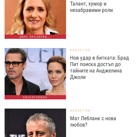
Талант, хумор и
незабравими роли
ДНЕС ПРАЗНУВА...
ИЗВЕСТНИ
Нов удар в битката: Брад
Пит поиска достъп до
тайните на Анджелина
Джоли
ЕКСКЛУЗИВНО
ИЗВЕСТНИ
Мат Лебланк с нова
любов?