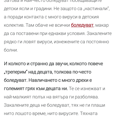
Затова и най-често боледуват посещаващите
детски ясли и градини. Не защото са „настинали”,
а поради контакта с много вируси в детския
колектив. Там обаче не всички
боледуват
, макар
да са поставени при еднакви условия. Закалените
рядко ги ловят вируси, изнежените са постоянно
болни.
И колкото и странно да звучи, колкото повече
„треперим” над децата, толкова по-често
боледуват. Навличането с много дрехи е
големият грях към децата ни.
Те се изнежват и
най-малкият полъх на вятъра ги разболява.
Закалените деца не боледуват, тях не ги плаши
нито лошото време, нито вирусите. Тяхната