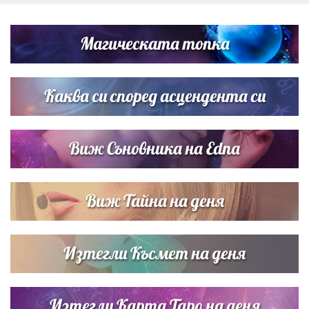
„Тук сме най-щастливи“: Радина Кърджилова и Пламен
Димов издадоха своето любимо място
Магическата топка
Дъщерята на Тодор Батков вдигна сватба, Стоичков и
Братя Аргирови я изненадаха с песен
Каква си според асцендента си
Виж Съновника на Edna
Виж Тайна на деня
Изтегли Късмет на деня
Изтегли Карта Таро на деня