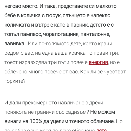
негово място. И така, представете си малкото
бебе в количка с гюрук, слънцето е напекло
количката и вътре е като в парник, детето е с
топъл памперс, чорапогащник, панталонче,
завивка...
Или по-голямото дете, което крачи
редом с вас, на една ваша крачка то прави три,
тоест изразходва три пъти повече
енергия
, но е
облечено много повече от вас. Как ли се чувстват
горките?
И дали прекомерното навличане с дрехи
понякога не граничи със садизъм?
Не можем
винаги на 100% да уцелим точното обличане.
Но
по-добре една идея по-леко облечено
дете
,