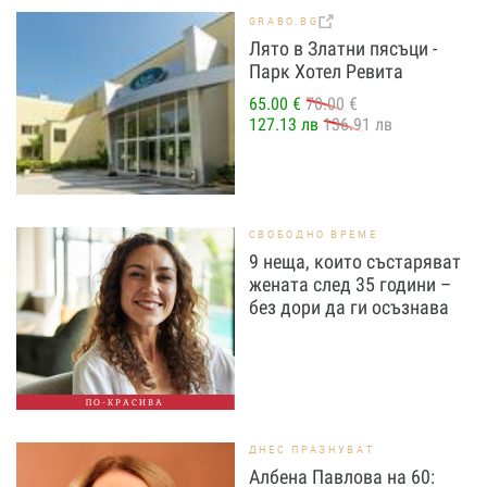
GRABO.BG
Лято в Златни пясъци -
Парк Хотел Ревита
65.00 €
70.00 €
127.13 лв
136.91 лв
СВОБОДНО ВРЕМЕ
9 неща, които състаряват
жената след 35 години –
без дори да ги осъзнава
ПО-КРАСИВА
ДНЕС ПРАЗНУВАТ
Албена Павлова на 60: