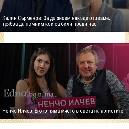
Калин Сърменов: За да знаем накъде отиваме,
трябва да помним кои са били преди нас
Ненчо Илчев: Егото няма място в света на артистите