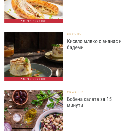
АХ, ЧЕ ВКУСНО!
ВКУСНО
Кисело мляко с ананас и
бадеми
АХ, ЧЕ ВКУСНО!
РЕЦЕПТИ
Бобена салата за 15
минути