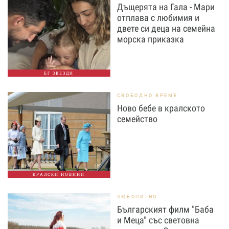
Дъщерята на Гала - Мари
отплава с любимия и
двете си деца на семейна
морска приказка
БГ ЗВЕЗДИ
СВОБОДНО ВРЕМЕ
Ново бебе в кралското
семейство
КРАЛСКИ НОВИНИ
ЛЮБОПИТНО
Българският филм "Баба
и Меца" със световна