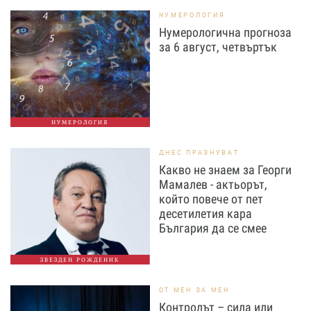
НУМЕРОЛОГИЯ
Нумерологична прогноза
за 6 август, четвъртък
НУМЕРОЛОГИЯ
ДНЕС ПРАЗНУВАТ
Какво не знаем за Георги
Мамалев - актьорът,
който повече от пет
десетилетия кара
България да се смее
ЗВЕЗДЕН РОЖДЕНИК
ОТ МЕН ЗА МЕН
Контролът – сила или