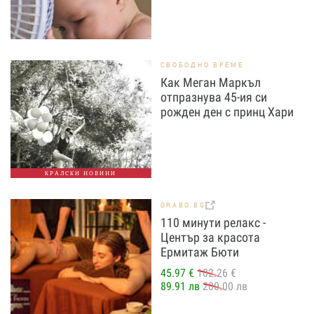
СВОБОДНО ВРЕМЕ
Как Меган Маркъл
отпразнува 45-ия си
рожден ден с принц Хари
КРАЛСКИ НОВИНИ
GRABO.BG
110 минути релакс -
Център за красота
Ермитаж Бюти
45.97 €
102.26 €
89.91 лв
200.00 лв