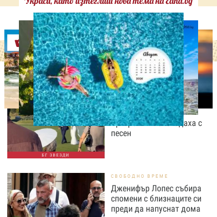
Украси, като изтеглиш нова тема на Edna.bg
Оферти
СВОБОДНО ВРЕМЕ
Дъщерята на Тодор
Батков вдигна сватба,
Стоичков и Братя
Аргирови я изненадаха с
песен
БГ ЗВЕЗДИ
СВОБОДНО ВРЕМЕ
Дженифър Лопес събира
спомени с близнаците си
преди да напуснат дома