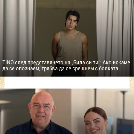
TINO след представянето на „Била си ти“: Ако искаме
да се опознаем, трябва да се срещнем с болката