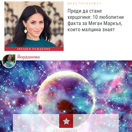
ДНЕС ПРАЗНУВАТ
Преди да стане
херцогиня: 10 любопитни
факта за Меган Маркъл,
които малцина знаят
ЗВЕЗДЕН РОЖДЕНИК
Йорданова
АСТРОЛОГИЯ