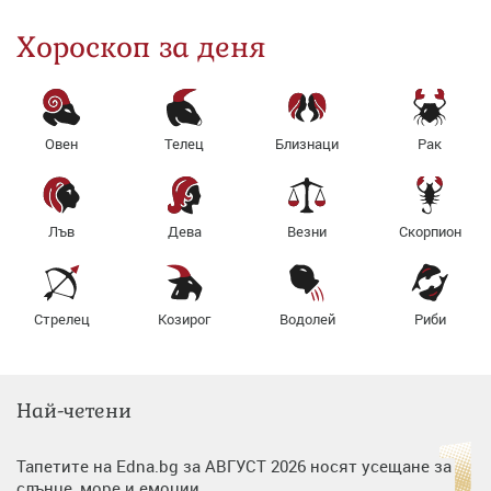
Хороскоп за деня
Овен
Телец
Близнаци
Рак
Лъв
Дева
Везни
Скорпион
Стрелец
Козирог
Водолей
Риби
Най-четени
Тапетите на Edna.bg за АВГУСТ 2026 носят усещане за
слънце, море и емоции