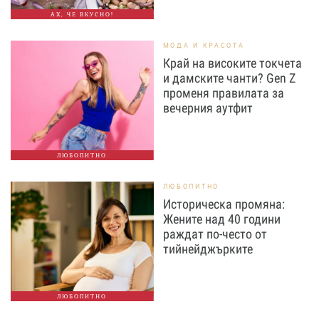
АХ, ЧЕ ВКУСНО!
МОДА И КРАСОТА
Край на високите токчета
и дамските чанти? Gen Z
променя правилата за
вечерния аутфит
ЛЮБОПИТНО
ЛЮБОПИТНО
Историческа промяна:
Жените над 40 години
раждат по-често от
тийнейджърките
ЛЮБОПИТНО