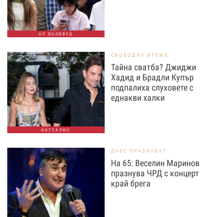
ОТ ХОЛИВУД
СВОБОДНО ВРЕМЕ
Тайна сватба? Джиджи
Хадид и Брадли Купър
подпалиха слуховете с
еднакви халки
АКТУАЛНО
ДНЕС ПРАЗНУВАТ
На 65: Веселин Маринов
празнува ЧРД с концерт
край брега