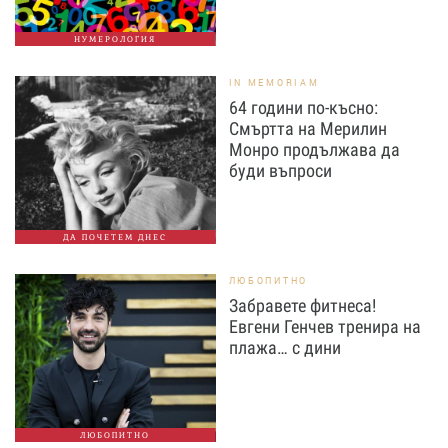
НУМЕРОЛОГИЯ
IN MEMORIAM
64 години по-късно:
Смъртта на Мерилин
Монро продължава да
буди въпроси
ДА ПОЧЕТЕМ ДНЕС
ЛЮБОПИТНО
Забравете фитнеса!
Евгени Генчев тренира на
плажа… с дини
ЛЮБОПИТНО