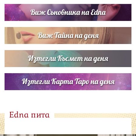
Виж Съновника на Edna
Виж Тайна на деня
Изтегли Късмет на деня
Изтегли Карта Таро на деня
Edna пита