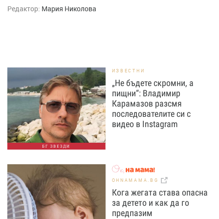
Редактор:
Мария Николова
ИЗВЕСТНИ
„Не бъдете скромни, а
пищни“: Владимир
Карамазов разсмя
последователите си с
видео в Instagram
БГ ЗВЕЗДИ
OHNAMAMA.BG
Кога жегата става опасна
за детето и как да го
предпазим