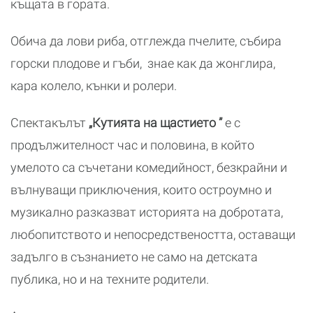
къщата в гората.
Обича да лови риба, отглежда пчелите, събира
горски плодове и гъби, знае как да жонглира,
кара колело, кънки и ролери.
Спектакълът
„Кутията на щастието ”
е с
продължителност час и половина, в който
умелото са съчетани комедийност, безкрайни и
вълнуващи приключения, които остроумно и
музикално разказват историята на добротата,
любопитството и непосредствеността, оставащи
задълго в съзнанието не само на детската
публика, но и на техните родители.