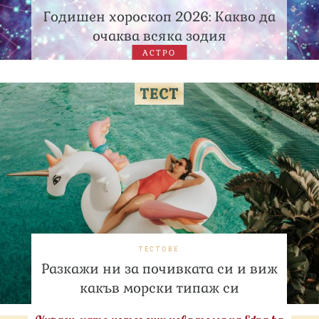
Годишен хороскоп 2026: Какво да
очаква всяка зодия
АСТРО
ТЕСТОВЕ
Разкажи ни за почивката си и виж
какъв морски типаж си