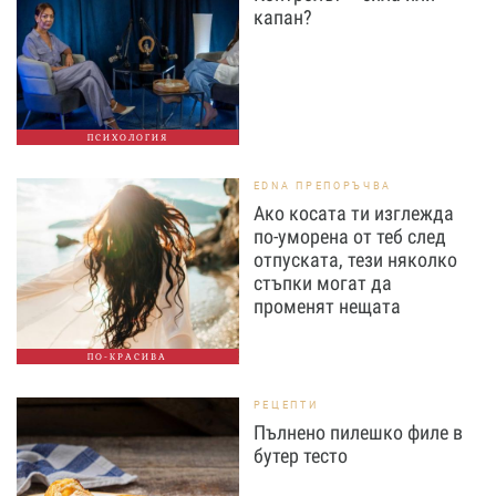
капан?
ПСИХОЛОГИЯ
EDNA ПРЕПОРЪЧВА
Ако косата ти изглежда
по-уморена от теб след
отпуската, тези няколко
стъпки могат да
променят нещата
ПО-КРАСИВА
РЕЦЕПТИ
Пълнено пилешко филе в
бутер тесто