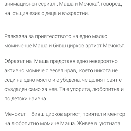
анимационен сериал „ Маша и Мечока“, говорещ
на същия език с деца и възрастни.
Разказва за приятелството на едно малко
момиченце Маша и бивш цирков артист Мечокът.
Образът на Маша представя едно невероятно
активно момиче с весел нрав, което никога не
седи на едно място и е убедена, че целият свят е
създаден само за нея. Тя е упорита, любопитна и
по детски наивна.
Мечокът – бивш цирков артист, приятел и ментор
на любопитно момиче Маша. Живее в уютната