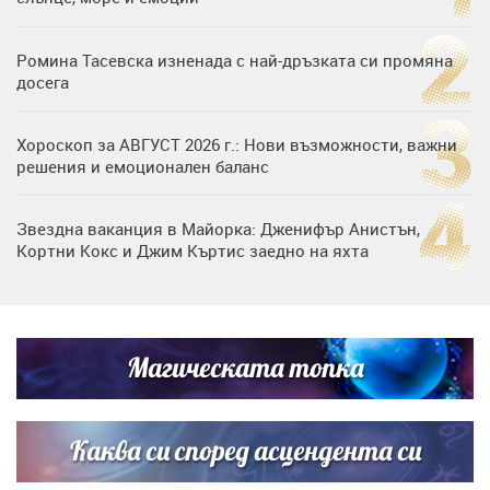
Ромина Тасевска изненада с най-дръзката си промяна
досега
Хороскоп за АВГУСТ 2026 г.: Нови възможности, важни
решения и емоционален баланс
Звездна ваканция в Майорка: Дженифър Анистън,
Кортни Кокс и Джим Къртис заедно на яхта
Дъщерята на Тодор Батков вдигна сватба, Стоичков и
Братя Аргирови я изненадаха с песен
Магическата топка
Списъкът е ясен: Джей Ло и Риана във ВИП гостите на
сватбата на Роналдо
Каква си според асцендента си