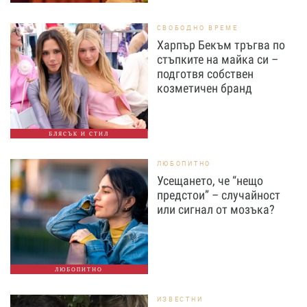
СВОБОДНО ВРЕМЕ
Харпър Бекъм тръгва по
стъпките на майка си –
подготвя собствен
козметичен бранд
БЛЯСЪК И СТИЛ
ЛЮБОПИТНО
Усещането, че “нещо
предстои” – случайност
или сигнал от мозъка?
ЛЮБОПИТНО
ИЗВЕСТНИ